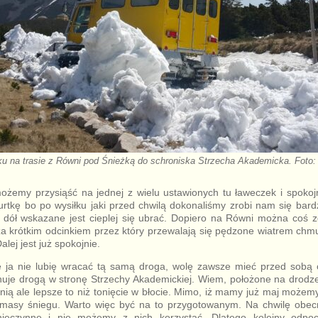
aku na trasie z Równi pod Śnieżką do schroniska Strzecha Akademicka. Foto:
ożemy przysiąść na jednej z wielu ustawionych tu ławeczek i spokojn
kurtkę bo po wysiłku jaki przed chwilą dokonaliśmy zrobi nam się ba
 dół wskazane jest cieplej się ubrać. Dopiero na Równi można coś zd
za krótkim odcinkiem przez który przewalają się pędzone wiatrem chmu
alej jest już spokojnie.
le ja nie lubię wracać tą samą droga, wolę zawsze mieć przed sobą
uje drogą w stronę Strzechy Akademickiej. Wiem, położone na drodze
nią ale lepsze to niż tonięcie w błocie. Mimo, iż mamy już maj możemy 
e masy śniegu. Warto więc być na to przygotowanym. Na chwilę obec
eczynne i nie możemy z nich korzystać. Dlatego kolejny odpo