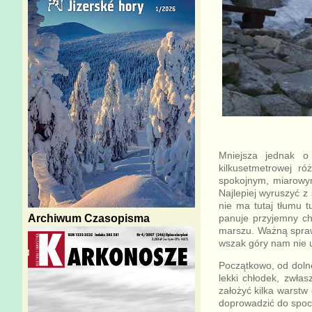
Mniejsza jednak o
kilkusetmetrowej r
spokojnym, miarowym
Najlepiej wyruszyć z
nie ma tutaj tłumu t
Archiwum Czasopisma
panuje przyjemny ch
marszu. Ważną spraw
wszak góry nam nie u
Początkowo, od dolne
lekki chłodek, zwłas
założyć kilka warstw
doprowadzić do spoce