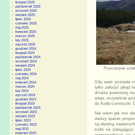
listopad 2025
październik 2025
wrzesień 2025
sierpień 2025
lipiec 2025
czerwiec 2025
maj 2025
kwiecień 2025
marzec 2025
luty 2025
styczeń 2025
grudzień 2024
listopad 2024
październik 2024
wrzesień 2024
sierpień 2024
Przecieranie szl
lipiec 2024
czerwiec 2024
maj 2024
Gdy wiatr pozwala m
kwiecień 2024
tylko założyć jakąś 
marzec 2024
luty 2024
drodze powrotnej na
styczeń 2024
wieje, oczywiście po
grudzień 2023
do Kotła Łomniczki. D
listopad 2023
październik 2023
wrzesień 2023
Nie wiem jak inni a
sierpień 2023
dalszy spacer propon
lipiec 2023
są idealną nawierzch
czerwiec 2023
trafić na zalegając
maj 2023
kwiecień 2023
wypoczynkowe są ni