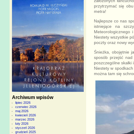
założonych łańcuch
przytrzymać się obu
metra!
Najlepsze co nas spo
istniejące na szcz
Meteorologicznego i
Niestety wszystkie p
poczty oraz nowy wy
Śnieżka, obojętnie j
sposób przejść nad 
poszczególne skałki 
Niestety w spodkach 
można tam się schroni
Archiwum wpisów
lipiec 2026
czerwiec 2026
maj 2026
kwiecień 2026
marzec 2026
luty 2026
styczeń 2026
grudzień 2025