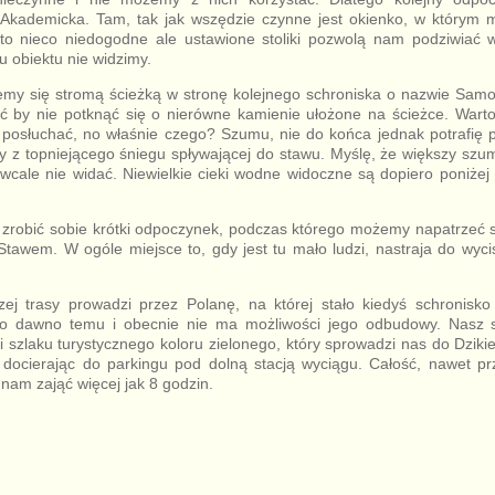
 Akademicka. Tam, tak jak wszędzie czynne jest okienko, w który
 to nieco niedogodne ale ustawione stoliki pozwolą nam podziwiać wi
u obiektu nie widzimy.
my się stromą ścieżką w stronę kolejnego schroniska o nazwie Samot
ć by nie potknąć się o nierówne kamienie ułożone na ścieżce. Wart
posłuchać, no właśnie czego? Szumu, nie do końca jednak potrafię p
 z topniejącego śniegu spływającej do stawu. Myślę, że większy szu
 wcale nie widać. Niewielkie cieki wodne widoczne są dopiero poniżej
zrobić sobie krótki odpoczynek, podczas którego możemy napatrzeć s
awem. W ogóle miejsce to, gdy jest tu mało ludzi, nastraja do wyci
j trasy prowadzi przez Polanę, na której stało kiedyś schronisk
ono dawno temu i obecnie nie ma możliwości jego odbudowy. Nasz 
 szlaku turystycznego koloru zielonego, który sprowadzi nas do Dzik
docierając do parkingu pod dolną stacją wyciągu. Całość, nawet p
nam zająć więcej jak 8 godzin.