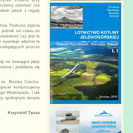
m możemy zamówić coś
doki jakich z reguły
nia. Podczas zejścia
o jednak od czasu do
owiedzieć czy jest to
m wywołuje właśnie ta
 zalegających jeszcze
ię na zwisające płaty
szenia i poddania się
o im. Bronka Czecha.
spacer kontynuujemy
iego Wodospadu. I tak
rzy spokojnym tempie
Krzysztof Tęcza