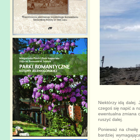
Niektórzy idą dalej.
czegoś się napić a na
ewentualna zmiana o
ruszyć dalej.
Ponieważ na chwilę 
bardziej wymagająca