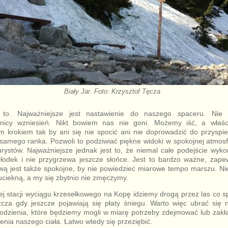
Biały Jar. Foto: Krzysztof Tęcza
 to. Najważniejsze jest nastawienie do naszego spaceru. Nie 
óżnicy wzniesień. Nikt bowiem nas nie goni. Możemy iść, a właśc
 krokiem tak by ani się nie spocić ani nie doprowadzić do przyspie
 samego ranka. Pozwoli to podziwiać piękne widoki w spokojnej atmosf
urystów. Najważniejsze jednak jest to, że niemal całe podejście wy
łodek i nie przygrzewa jeszcze słońce. Jest to bardzo ważne, zap
ą jest także spokojne, by nie powiedzieć miarowe tempo marszu. Nie
ciekną, a my się zbytnio nie zmęczymy.
j stacji wyciągu krzesełkowego na Kopę idziemy drogą przez las co 
zcza gdy jeszcze pojawiają się płaty śniegu. Warto więc ubrać się n
 odzienia, które będziemy mogli w miarę potrzeby zdejmować lub zak
nia naszego ciała. Łatwo wtedy się przeziębić.