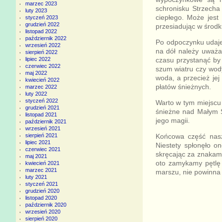
marzec 2023
schronisku Strzecha
luty 2023
ciepłego. Może jest
styczeń 2023
grudzień 2022
przesiadując w środk
listopad 2022
październik 2022
Po odpoczynku udaje
wrzesień 2022
na dół należy uważa
sierpień 2022
czasu przystanąć by 
lipiec 2022
czerwiec 2022
szum wiatru czy wody
maj 2022
woda, a przecież jej
kwiecień 2022
płatów śnieżnych.
marzec 2022
luty 2022
styczeń 2022
Warto w tym miejscu 
grudzień 2021
śnieżne nad Małym St
listopad 2021
jego magii.
październik 2021
wrzesień 2021
Końcowa część nasze
sierpień 2021
lipiec 2021
Niestety spłonęło 
czerwiec 2021
skręcając za znakami
maj 2021
oto zamykamy pętlę 
kwiecień 2021
marzec 2021
marszu, nie powinna 
luty 2021
styczeń 2021
grudzień 2020
listopad 2020
październik 2020
wrzesień 2020
sierpień 2020