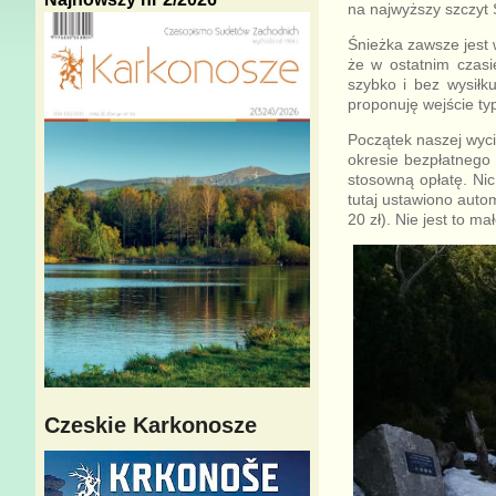
na najwyższy szczyt
Śnieżka zawsze jest
że w ostatnim czas
szybko i bez wysiłku
proponuję wejście typ
Początek naszej wyci
okresie bezpłatnego
stosowną opłatę. Nic
tutaj ustawiono auto
20 zł). Nie jest to m
Czeskie Karkonosze