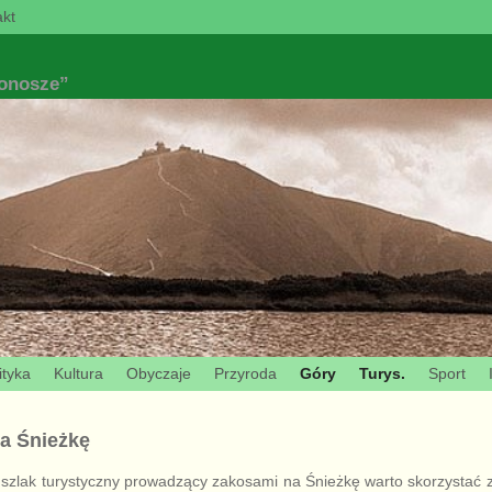
kt
konosze”
ityka
Kultura
Obyczaje
Przyroda
Góry
Turys.
Sport
a Śnieżkę
zlak turystyczny prowadzący zakosami na Śnieżkę warto skorzystać z 