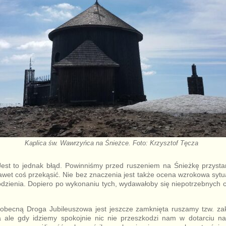
Kaplica św. Wawrzyńca na Śnieżce. Foto: Krzysztof Tęcza
 Jest to jednak błąd. Powinniśmy przed ruszeniem na Śnieżkę przyst
wet coś przekąsić. Nie bez znaczenia jest także ocena wzrokowa sytuac
dzienia. Dopiero po wykonaniu tych, wydawałoby się niepotrzebnych 
obecną Droga Jubileuszowa jest jeszcze zamknięta ruszamy tzw. zak
 ale gdy idziemy spokojnie nic nie przeszkodzi nam w dotarciu na