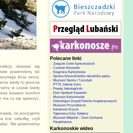
Polecane linki
Związek Gmin Karkonoskich
należy obawiać się
Czeskie Krkonoše
iwie powinniśmy iść
Książnica Karkonoska
Správa Krkonošského národního parku
szonego bicia serca.
Muzeum Sportu i Turystyki
erze kiedy to jeszcze
PTTK Jelenia Góra
konamy w czasie kiedy
Powiat Jeleniogórski
ewnia bowiem komfort
Dom Spotkań Kopaniec
Muzeum Karkonoskie
 ma co się spieszyć,
Dolnośląski Zespół Parków Krajobrazowych
Muzeum Przyrodnicze
Kamienne Krzyże
sprawia, że poczujemy
Tajemnica Góry Sobiesz
Muzeum Miejskie – Dom Gerharta
a tzw. cebulkę, czyli
Hauptmanna
ładać. Nie powinniśmy
Karkonoskie wideo