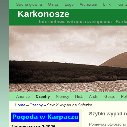
Strona główna
O nas
Logo
Archiwum
Linki
Konta
Karkonosze
Internetowa witryna czasopisma „Kar
Anonse
Czechy
Niemcy
Hist.
Arch.
Gosp.
Pol
Home
→
Czechy
→
Szybki wypad na Śnieżkę
Szybki wypad n
Ponieważ otworzono s
Najnowszy nr 2/2026