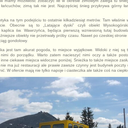
ów mamy możliwość zobaczyć ile w okresie zimowym zalega tu śni
 łańcuchów, zimą tak nie jest. Najczęściej śnieg przykrywa górny ła
tyka na tym podejściu to ostatnie kilkadziesiąt metrów. Tam właśnie 
ycie. Obecnie są to „Latające dyski” czyli obiekt Wysokogórs
 kaplica św. Wawrzyńca, będąca pierwszą wzniesioną tutaj budowlą
óźniejsze obiekty nie przetrwały próby czasu. Nawet po czeskiej stro
ciąg gondolowy.
aka jest tam akurat pogoda, to miejsce wyjątkowe. Widoki z niej są 
nimi do porządku. Warto zatem nacieszyć nimi oczy a także posta
i inne ciekawe miejsca widoczne poniżej. Śnieżka to także miejsce za
nie ma już restauracji ale prawie zawsze czynny jest budynek poczty
ć. W ofercie mają nie tylko napoje i ciasteczka ale także coś na ciepło