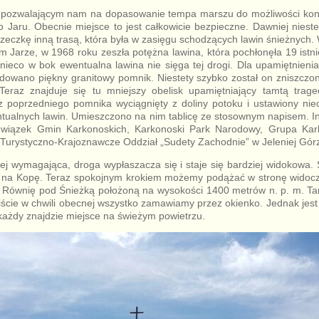
e pozwalającym nam na dopasowanie tempa marszu do możliwości kon
 Jaru. Obecnie miejsce to jest całkowicie bezpieczne. Dawniej niestet
szeczkę inną trasą, która była w zasięgu schodzących lawin śnieżnych.
ym Jarze, w 1968 roku zeszła potężna lawina, która pochłonęła 19 istn
 nieco w bok ewentualna lawina nie sięga tej drogi. Dla upamiętnienia 
dowano piękny granitowy pomnik. Niestety szybko został on zniszczo
eraz znajduje się tu mniejszy obelisk upamiętniający tamtą trage
z poprzedniego pomnika wyciągnięty z doliny potoku i ustawiony nie
ualnych lawin. Umieszczono na nim tablicę ze stosownym napisem. In
: Związek Gmin Karkonoskich, Karkonoski Park Narodowy, Grupa K
Turystyczno-Krajoznawcze Oddział „Sudety Zachodnie” w Jeleniej Gór
iej wymagająca, droga wypłaszacza się i staje się bardziej widokowa
gu na Kopę. Teraz spokojnym krokiem możemy podążać w stronę widoczn
a Równię pod Śnieżką położoną na wysokości 1400 metrów n. p. m. 
ście w chwili obecnej wszystko zamawiamy przez okienko. Jednak jest
 każdy znajdzie miejsce na świeżym powietrzu.