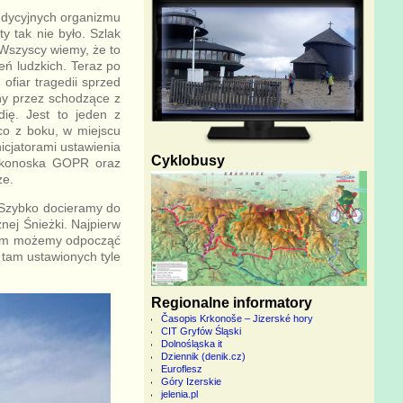
dycyjnych organizmu
y tak nie było. Szlak
 Wszyscy wiemy, że to
ień ludzkich. Teraz po
ofiar tragedii sprzed
ny przez schodzące z
dię. Jest to jeden z
co z boku, w miejscu
icjatorami ustawienia
Cyklobusy
arkonoska GOPR oraz
ze.
. Szybko docieramy do
ej Śnieżki. Najpierw
Tam możemy odpocząć
 tam ustawionych tyle
Regionalne informatory
Časopis Krkonoše – Jizerské hory
CIT Gryfów Śląski
Dolnośląska it
Dziennik (denik.cz)
Euroflesz
Góry Izerskie
jelenia.pl