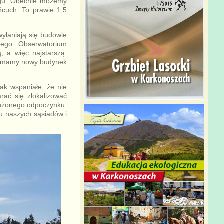
egu. Obecnie możemy
ńcuch. To prawie 1,5
wyłaniają się budowle
kiego Obserwatorium
, a więc najstarszą.
nie mamy nowy budynek
tak wspaniałe, że nie
rać się zlokalizować
służonego odpoczynku.
 u naszych sąsiadów i
.