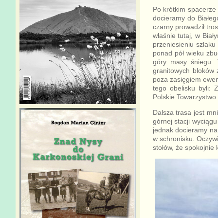
Po krótkim spacerz
docieramy do Białego
czarny prowadził tro
właśnie tutaj, w Biał
przeniesieniu szlaku
ponad pół wieku zbu
góry masy śniegu. T
granitowych bloków 
poza zasięgiem ewent
tego obelisku byli
Polskie Towarzystwo 
Dalsza trasa jest mn
górnej stacji wycią
jednak docieramy n
w schronisku. Oczywi
stołów, że spokojnie