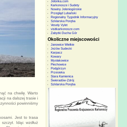
Jelonka.com
Karkonosze i Sudety
Nowiny Jeleniogórskie
Przegląd Lubański
Regionalny Tygodnik Informacyjny
Szklarska Poręba
Vesely Vylet
visitkarkonosze.com
Zabytki Ducha Gór
Okoliczne miejscowości
Janowice Wielkie
Jeżów Sudecki
Karpacz
Kowary
Mysłakowice
Piechowice
Podgórzyn
Przesieka
Stara Kamienica
Świeradów-Zdrój
Szklarska Poręba
anąć na chwilę. Warto
ji na dalszej trasie i
czynności powinniśmy
osami. Jest to trasa
 szczyt. Idąc wzdłuż