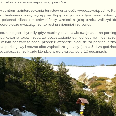
 Sudetów a zarazem najwyższą górę Czech.
 w centrum zainteresowania turystów oraz osób wypoczywających w Kar
ie zbudowano nowy wyciąg na Kopę, co pozwala tym mniej aktywny
 pokonać kilkaset metrów różnicy wzniesień, jaką trzeba zaliczyć i
owo piesze uważając, że tak jest przyjemniej i zdrowiej.
eczki nie jest zbyt miły gdyż musimy pozostawić swoje auto na parking
 parkowania teraz trzeba za pozostawienie samochodu na niestrzeż
 w tym nadzwyczajnego, przecież wszędzie płaci się za parking. Szk
mat parkingowy i można albo zapłacić za godziny (taksa 3 zł za godzinę
ało, zwłaszcza, że każdy kto idzie w góry wraca po 8-10 godzinach.