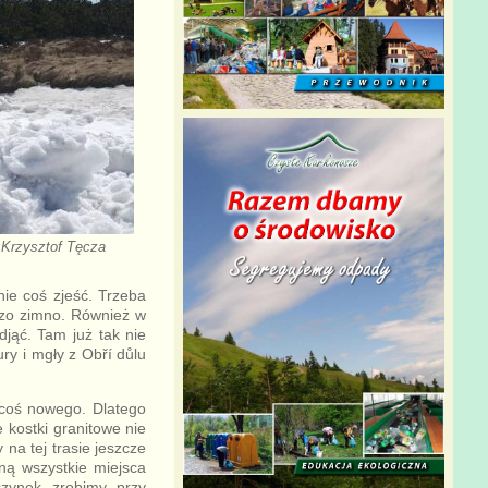
 Krzysztof Tęcza
ie coś zjeść. Trzeba
rdzo zimno. Również w
jąć. Tam już tak nie
ry i mgły z Obří důlu
 coś nowego. Dlatego
 kostki granitowe nie
na tej trasie jeszcze
ną wszystkie miejsca
czynek zrobimy przy