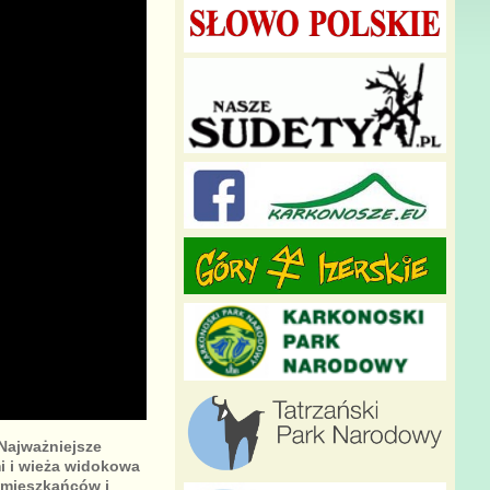
Najważniejsze
mi i wieża widokowa
 mieszkańców i