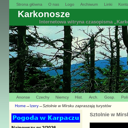
Strona główna
O nas
Logo
Archiwum
Linki
Konta
Karkonosze
Internetowa witryna czasopisma „Kar
Anonse
Czechy
Niemcy
Hist.
Arch.
Gosp.
Poli
Home
→
Izery
→
Sztolnie w Mirsku zapraszają turystów
Sztolnie w Mirs
Najnowszy nr 2/2026