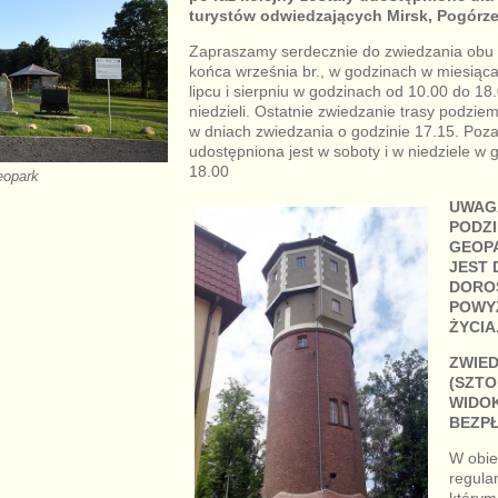
turystów odwiedzających Mirsk, Pogórze 
Zapraszamy serdecznie do zwiedzania obu 
końca września br., w godzinach w miesiąca
lipcu i sierpniu w godzinach od 10.00 do 18
niedzieli. Ostatnie zwiedzanie trasy podzie
w dniach zwiedzania o godzinie 17.15. Poz
udostępniona jest w soboty i w niedziele w 
18.00
eopark
UWAG
PODZ
GEOPA
JEST 
DOROS
POWYŻ
ŻYCIA
ZWIE
(SZTO
WIDO
BEZPŁ
W obie
regula
którym