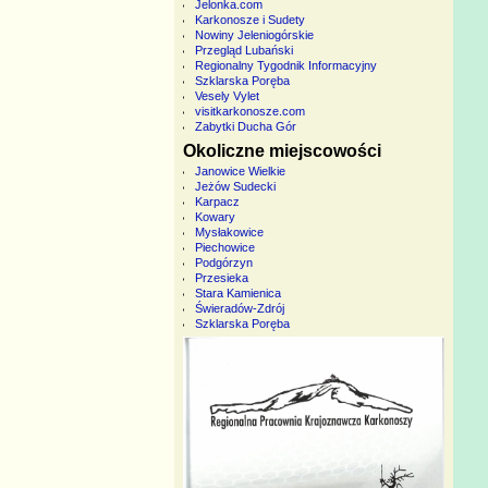
Jelonka.com
Karkonosze i Sudety
Nowiny Jeleniogórskie
Przegląd Lubański
Regionalny Tygodnik Informacyjny
Szklarska Poręba
Vesely Vylet
visitkarkonosze.com
Zabytki Ducha Gór
Okoliczne miejscowości
Janowice Wielkie
Jeżów Sudecki
Karpacz
Kowary
Mysłakowice
Piechowice
Podgórzyn
Przesieka
Stara Kamienica
Świeradów-Zdrój
Szklarska Poręba