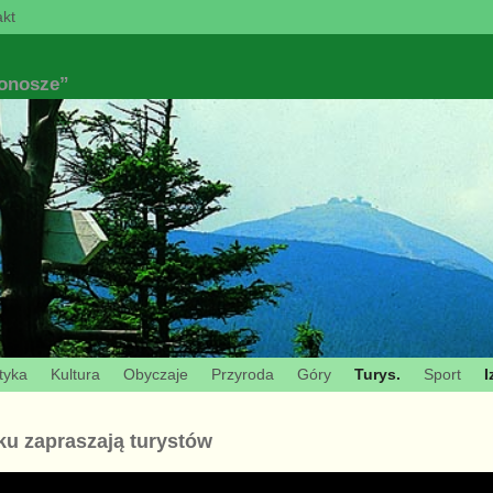
kt
konosze”
tyka
Kultura
Obyczaje
Przyroda
Góry
Turys.
Sport
I
ku zapraszają turystów