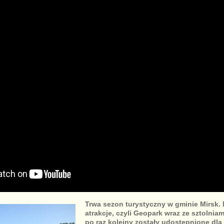
Trwa sezon turystyczny w gminie Mirsk. 
atrakcje, czyli Geopark wraz ze sztolnia
po raz kolejny zostały udostępnione dla