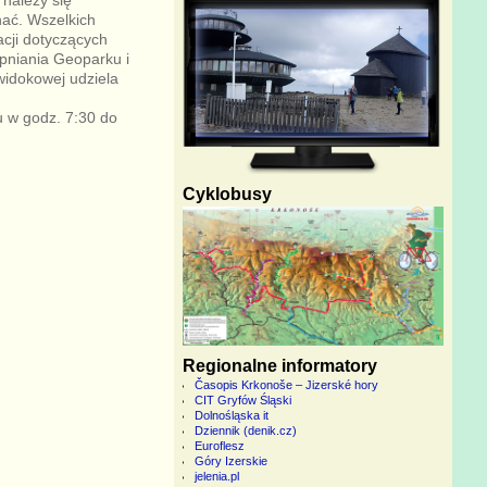
ać. Wszelkich
acji dotyczących
pniania Geoparku i
widokowej udziela
u w godz. 7:30 do
Cyklobusy
Regionalne informatory
Časopis Krkonoše – Jizerské hory
CIT Gryfów Śląski
Dolnośląska it
Dziennik (denik.cz)
Euroflesz
Góry Izerskie
jelenia.pl