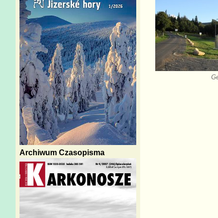
G
Archiwum Czasopisma