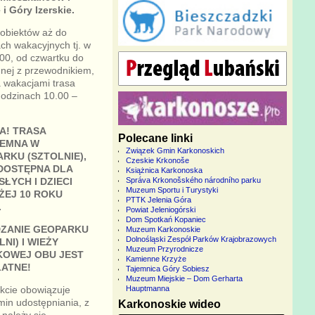
i Góry Izerskie.
obiektów aż do
ch wakacyjnych tj. w
.00, od czwartku do
mnej z przewodnikiem,
a wakacjami trasa
godzinach 10.00 –
A! TRASA
Polecane linki
IEMNA W
Związek Gmin Karkonoskich
RKU (SZTOLNIE),
Czeskie Krkonoše
DOSTĘPNA DLA
Książnica Karkonoska
ŁYCH I DZIECI
Správa Krkonošského národního parku
Muzeum Sportu i Turystyki
EJ 10 ROKU
PTTK Jelenia Góra
.
Powiat Jeleniogórski
Dom Spotkań Kopaniec
DZANIE GEOPARKU
Muzeum Karkonoskie
Dolnośląski Zespół Parków Krajobrazowych
LNI) I WIEŻY
Muzeum Przyrodnicze
KOWEJ OBU JEST
Kamienne Krzyże
ATNE!
Tajemnica Góry Sobiesz
Muzeum Miejskie – Dom Gerharta
kcie obowiązuje
Hauptmanna
min udostępniania, z
Karkonoskie wideo
 należy się