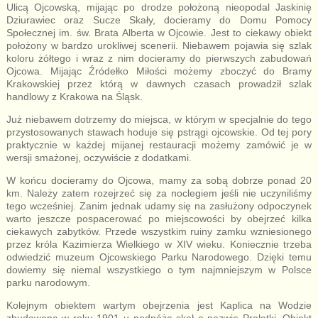
Ulicą Ojcowską, mijając po drodze położoną nieopodal Jaskinię
Dziurawiec oraz Sucze Skały, docieramy do Domu Pomocy
Społecznej im. św. Brata Alberta w Ojcowie. Jest to ciekawy obiekt
położony w bardzo urokliwej scenerii. Niebawem pojawia się szlak
koloru żółtego i wraz z nim docieramy do pierwszych zabudowań
Ojcowa. Mijając Źródełko Miłości możemy zboczyć do Bramy
Krakowskiej przez którą w dawnych czasach prowadził szlak
handlowy z Krakowa na Śląsk.
Już niebawem dotrzemy do miejsca, w którym w specjalnie do tego
przystosowanych stawach hoduje się pstrągi ojcowskie. Od tej pory
praktycznie w każdej mijanej restauracji możemy zamówić je w
wersji smażonej, oczywiście z dodatkami.
W końcu docieramy do Ojcowa, mamy za sobą dobrze ponad 20
km. Należy zatem rozejrzeć się za noclegiem jeśli nie uczyniliśmy
tego wcześniej. Zanim jednak udamy się na zasłużony odpoczynek
warto jeszcze pospacerować po miejscowości by obejrzeć kilka
ciekawych zabytków. Przede wszystkim ruiny zamku wzniesionego
przez króla Kazimierza Wielkiego w XIV wieku. Koniecznie trzeba
odwiedzić muzeum Ojcowskiego Parku Narodowego. Dzięki temu
dowiemy się niemal wszystkiego o tym najmniejszym w Polsce
parku narodowym.
Kolejnym obiektem wartym obejrzenia jest Kaplica na Wodzie