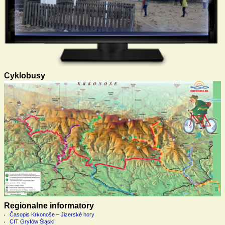
Cyklobusy
Regionalne informatory
Časopis Krkonoše – Jizerské hory
CIT Gryfów Śląski