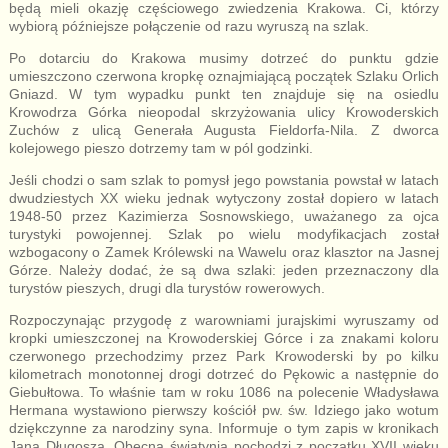
będą mieli okazję częściowego zwiedzenia Krakowa. Ci, którzy
wybiorą późniejsze połączenie od razu wyruszą na szlak.
Po dotarciu do Krakowa musimy dotrzeć do punktu gdzie
umieszczono czerwona kropkę oznajmiającą początek Szlaku Orlich
Gniazd. W tym wypadku punkt ten znajduje się na osiedlu
Krowodrza Górka nieopodal skrzyżowania ulicy Krowoderskich
Zuchów z ulicą Generała Augusta Fieldorfa-Nila. Z dworca
kolejowego pieszo dotrzemy tam w pól godzinki.
Jeśli chodzi o sam szlak to pomysł jego powstania powstał w latach
dwudziestych XX wieku jednak wytyczony został dopiero w latach
1948-50 przez Kazimierza Sosnowskiego, uważanego za ojca
turystyki powojennej. Szlak po wielu modyfikacjach został
wzbogacony o Zamek Królewski na Wawelu oraz klasztor na Jasnej
Górze. Należy dodać, że są dwa szlaki: jeden przeznaczony dla
turystów pieszych, drugi dla turystów rowerowych.
Rozpoczynając przygodę z warowniami jurajskimi wyruszamy od
kropki umieszczonej na Krowoderskiej Górce i za znakami koloru
czerwonego przechodzimy przez Park Krowoderski by po kilku
kilometrach monotonnej drogi dotrzeć do Pękowic a następnie do
Giebułtowa. To właśnie tam w roku 1086 na polecenie Władysława
Hermana wystawiono pierwszy kościół pw. św. Idziego jako wotum
dziękczynne za narodziny syna. Informuje o tym zapis w kronikach
Jana Długosza. Obecna świątynia pochodzi z początku XVII wieku