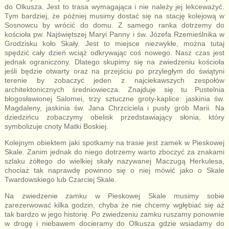
do Olkusza. Jest to trasa wymagająca i nie należy jej lekceważyć.
Tym bardziej, że później musimy dostać się na stację kolejową w
Sosnowcu by wrócić do domu. Z samego ranka dotrzemy do
kościoła pw. Najświętszej Maryi Panny i św. Józefa Rzemieślnika w
Grodzisku koło Skały. Jest to miejsce niezwykłe, można tutaj
spędzić cały dzień wciąż odkrywając coś nowego. Nasz czas jest
jednak ograniczony. Dlatego skupimy się na zwiedzeniu kościoła
jeśli będzie otwarty oraz na przejściu po przyległym do świątyni
terenie by zobaczyć jeden z najciekawszych zespołów
architektonicznych średniowiecza. Znajduje się tu Pustelnia
błogosławionej Salomei, trzy sztuczne groty-kaplice: jaskinia św.
Magdaleny, jaskinia św. Jana Chrzciciela i pusty grób Marii. Na
dziedzińcu zobaczymy obelisk przedstawiający słonia, który
symbolizuje cnoty Matki Boskiej.
Kolejnym obiektem jaki spotkamy na trasie jest zamek w Pieskowej
Skale. Zanim jednak do niego dotrzemy warto zboczyć za znakami
szlaku żółtego do wielkiej skały nazywanej Maczugą Herkulesa,
chociaż tak naprawdę powinno się o niej mówić jako o Skale
Twardowskiego lub Czarciej Skale.
Na zwiedzenie zamku w Pieskowej Skale musimy sobie
zarezerwować kilka godzin, chyba że nie chcemy wgłębiać się aż
tak bardzo w jego historię. Po zwiedzeniu zamku ruszamy ponownie
w drogę i niebawem docieramy do Olkusza gdzie wsiadamy do