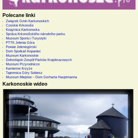
Polecane linki
Związek Gmin Karkonoskich
Czeskie Krkonoše
Książnica Karkonoska
Správa Krkonošského národního parku
Muzeum Sportu i Turystyki
PTTK Jelenia Góra
Powiat Jeleniogórski
Dom Spotkań Kopaniec
Muzeum Karkonoskie
Dolnośląski Zespół Parków Krajobrazowych
Muzeum Przyrodnicze
Kamienne Krzyże
Tajemnica Góry Sobiesz
Muzeum Miejskie – Dom Gerharta Hauptmanna
Karkonoskie wideo