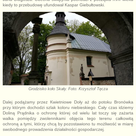
kiedy to przebudowę ufundował Kaspar Giebułtowski.
Grodzisko koło Skały. Foto: Krzysztof Tęcza
Dalej podążamy przez Kwietniowe Doły aż do potoku Bronówka
przy którym dochodzi szlak koloru niebieskiego. Cały czas idziemy
Doliną Prądnika o ochronę której od wielu lat toczy się zażarta
walka pomiędzy zwolennikami objęcia tego terenu całkowitą
ochroną a tymi, którzy chcą by pozostawiono tu możliwość w miarę
swobodnego prowadzenia działalności gospodarczej.