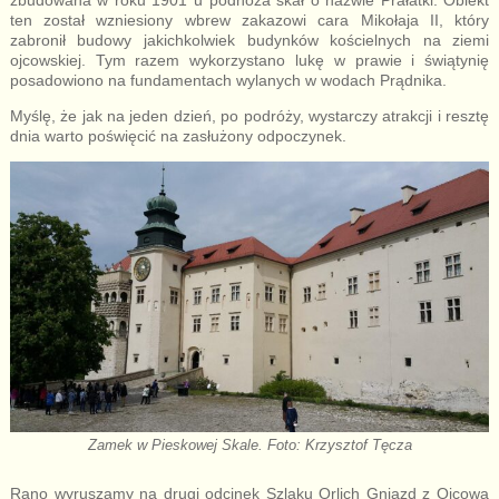
zbudowana w roku 1901 u podnóża skał o nazwie Prałatki. Obiekt
ten został wzniesiony wbrew zakazowi cara Mikołaja II, który
zabronił budowy jakichkolwiek budynków kościelnych na ziemi
ojcowskiej. Tym razem wykorzystano lukę w prawie i świątynię
posadowiono na fundamentach wylanych w wodach Prądnika.
Myślę, że jak na jeden dzień, po podróży, wystarczy atrakcji i resztę
dnia warto poświęcić na zasłużony odpoczynek.
Zamek w Pieskowej Skale. Foto: Krzysztof Tęcza
Rano wyruszamy na drugi odcinek Szlaku Orlich Gniazd z Ojcowa