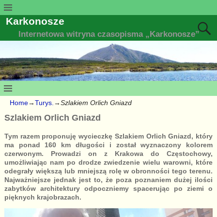
Karkonosze
Internetowa witryna czasopisma „Karkonosze”
Home
→
Turys.
→
Szlakiem Orlich Gniazd
Szlakiem Orlich Gniazd
Tym razem proponuję wycieczkę Szlakiem Orlich Gniazd, który
ma ponad 160 km długości i został wyznaczony kolorem
czerwonym. Prowadzi on z Krakowa do Częstochowy,
umożliwiając nam po drodze zwiedzenie wielu warowni, które
odegrały większą lub mniejszą rolę w obronności tego terenu.
Najważniejsze jednak jest to, że poza poznaniem dużej ilości
zabytków architektury odpoczniemy spacerując po ziemi o
pięknych krajobrazach.