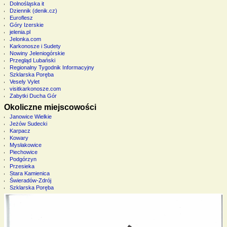
Dolnośląska it
Dziennik (denik.cz)
Euroflesz
Góry Izerskie
jelenia.pl
Jelonka.com
Karkonosze i Sudety
Nowiny Jeleniogórskie
Przegląd Lubański
Regionalny Tygodnik Informacyjny
Szklarska Poręba
Vesely Vylet
visitkarkonosze.com
Zabytki Ducha Gór
Okoliczne miejscowości
Janowice Wielkie
Jeżów Sudecki
Karpacz
Kowary
Mysłakowice
Piechowice
Podgórzyn
Przesieka
Stara Kamienica
Świeradów-Zdrój
Szklarska Poręba