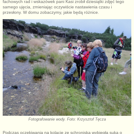
fachowych rad i wskazówek pani Kasi zrobił dziesiątki zdjęć tego
samego ujęcia, zmieniając oczywiście nastawienia czasu i
przesłony. W domu zobaczymy, jakie będą różnice.
Fotografowanie wody. Foto: Krzysztof Tęcza
Podczas oczekiwania na kolację ze schroniska wybiegła suka o