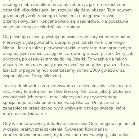
nocnego nieba światłem możemy zobaczyć jak, na przestrzeni
ostatnich kilkudziesięciu lat, rozwijał się dany obszar. Tam bowiem
gdzie przybywało nocnego oświetlenia następował rozwój
przemysłowy, tam koncentrowało się osadnictwo. Na podstawie
zdjęć możemy prześledzić takie zmiany.
Od pewnego czasu powstają na świecie obszary ciemnego nieba.
Pierwszym, jaki powstał w Europie, jest Izerski Park Ciemnego
Nieba. Jest on także pierwszym takim obszarem transgranicznym
obejmującym swoim zasięgiem zarówno graniczną część Izery, jak i
położoną po czeskiej stronie dolinę Jizerki. To właśnie na takich
obszarach można w nocy obserwować niebo pełne gwiazd. Tu w
Izerach w pogodną noc dostrzeżemy ponad 2000 gwiazd oraz
wspaniały pas Drogi Mlecznej.
Takie jednak widoki zarezerwowano dla uczestników szkolenia na
noc, kiedy to dotrą oni na Halę Izerską. Na razie, jako przedsmak
czekających ich emocji, mogli skorzystać z przywiezionego
specjalnego teleskopu do obserwacji Słońca. Urządzenie to
zabezpiecza przed szkodliwym wpływem ostrego światła, które
może uszkodzić wzrok.
Gdy w końcu wszyscy dotarli do schroniska Orle, mogli wziąć udział
w części praktycznej szkolenia. Sylwester Kołomański
zaprezentował pracownię dydaktyczno-obserwacyjną, jaką udało