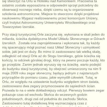
się stworzyć na Orlu w
Hoteliku nad Kamionkiem
. Pracownia ta
ostatnio została wyposażona w odpowiedni sprzęt potrzebny do
obserwacji nocnego nieba, dzięki czemu są tu organizowane
szkolenia astronomiczne. Miejsce to stworzono dzięki projektowi
naukowemu
Wygasz
realizowanemu przez konsorcjum Unizery,
czyli Instytut Astronomiczny Uniwersytetu Wrocławskiego oraz
Towarzystwo Izerskie.
Przy stacji turystycznej Orle zaczyna się, wykonana w skali jeden do
miliarda, ścieżka dydaktyczna
Model Układu Słonecznego w Górach
Izerskich
. Została ona zaprojektowana i wykonana tak, by każdy
nią spacerujący mógł poznać nasz
Układ Słoneczny
i uzmysłowić
sobie, jaki jest on duży. Bo mimo iż zastosowano tak wielką skalę,
odległość od stacji Orle aż do Stogu Izerskiego, gdzie ścieżka się
kończy, to odcinek górskiej drogi, który na pewno poczuje każdy, kto
go przejdzie. Zanim jednak wyruszy się na ścieżkę, warto podejść
do budynku stacji turystycznej, by obejrzeć umieszczony na nim 9
maja 2009 roku zegar słoneczny, będący jednym z najstarszych
przyrządów do pomiaru czasu, jakie wymyślił człowiek. Tutaj, w
Orlu, ze względu na ustawienie budynku względem stron świata,
zastosowano dwa zegary przymocowane do sąsiednich ścian.
Pozwala to na o wiele dokładniejszy odczyt. Pierwszy bowiem zegar
pokazuje czas od wschodu Słońca do wczesnych godzin
południowych, drugi zaś od południa do zachodu Słońca.
Zastosowano tutaj dodatkową linię wyznaczającą czas z