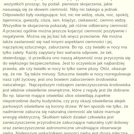
wszystkich prosząc, by podali pierwsze skojarzenia, jakie
nasuwają się ze słowem ciemność. Niby nic takiego a jednak.
Odpowiedzi były następujące: kot, nic nie widzę, otula, noc, spokój,
tajemnica, gwiazdy, cisza, sen, księżyc, ciekawość, ciemno widzę.
Wszystkie te skojarzenia pokazały, jak różnie odbieramy ciemność.
A przecież ogólnie można jeszcze kojarzyć ciemność pozytywnie i
negatywnie. Można się jej bać lub wręcz przeciwnie. Ale można
także zastanowić się nad innymi aspektami ciemności i jej,
najczęściej sztucznego, zaburzania. Bo np. czy światło w nocy ma
tylko zalety. Każdy zapytany bez wahania odpowie, że tak,
stwierdzając, iż przedłuża ono naszą aktywność oraz przyczynia się
do większego bezpieczeństwa. Jest to oczywiście jak najbardziej
prawda, ale czy światło w nocy to tylko same plusy. Otóż, okazuje
się, że nie. Są także minusy. Sztuczne światło w nocy rozregulowuje
nasz cykl życiowy, jest ono bowiem zaburzeniem środowiska
naturalnego. Najczęstszym rodzajem zanieczyszczenia środowiska
jest właśnie oświetlenie zewnętrzne, które z reguły jest żle dobrane.
Bo np. latarnie mające oświetlać ulice oświetlają zupełnie
niepotrzebnie dachy budynków, czy przy okazji oświetlenia alejek
parkowych oświetlane są korony drzew. W ten sposób nie tylko, że
nadmiernie zaburza się naturalną ciemność ale także marnuje
energię elektryczną. Skutkiem takich działań człowieka jest
zanieczyszczenie przyrodnicze zaburzające naturalny cykl dobowy
oraz zanieczyszczenie astronomiczne utrudniające obserwacje
nieba. Najlepszym wskaźnikiem jasności nieba jest droga mleczna