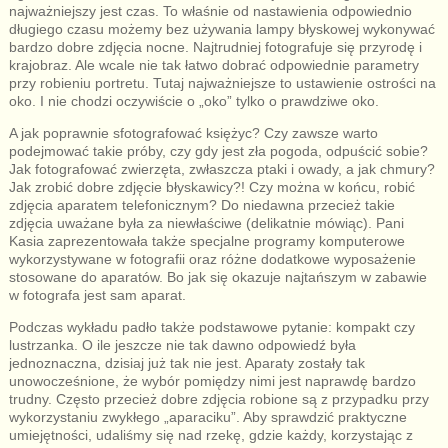
najważniejszy jest czas. To właśnie od nastawienia odpowiednio
długiego czasu możemy bez używania lampy błyskowej wykonywać
bardzo dobre zdjęcia nocne. Najtrudniej fotografuje się przyrodę i
krajobraz. Ale wcale nie tak łatwo dobrać odpowiednie parametry
przy robieniu portretu. Tutaj najważniejsze to ustawienie ostrości na
oko. I nie chodzi oczywiście o „oko” tylko o prawdziwe oko.
A jak poprawnie sfotografować księżyc? Czy zawsze warto
podejmować takie próby, czy gdy jest zła pogoda, odpuścić sobie?
Jak fotografować zwierzęta, zwłaszcza ptaki i owady, a jak chmury?
Jak zrobić dobre zdjęcie błyskawicy?! Czy można w końcu, robić
zdjęcia aparatem telefonicznym? Do niedawna przecież takie
zdjęcia uważane była za niewłaściwe (delikatnie mówiąc). Pani
Kasia zaprezentowała także specjalne programy komputerowe
wykorzystywane w fotografii oraz różne dodatkowe wyposażenie
stosowane do aparatów. Bo jak się okazuje najtańszym w zabawie
w fotografa jest sam aparat.
Podczas wykładu padło także podstawowe pytanie: kompakt czy
lustrzanka. O ile jeszcze nie tak dawno odpowiedź była
jednoznaczna, dzisiaj już tak nie jest. Aparaty zostały tak
unowocześnione, że wybór pomiędzy nimi jest naprawdę bardzo
trudny. Często przecież dobre zdjęcia robione są z przypadku przy
wykorzystaniu zwykłego „aparaciku”. Aby sprawdzić praktyczne
umiejętności, udaliśmy się nad rzekę, gdzie każdy, korzystając z