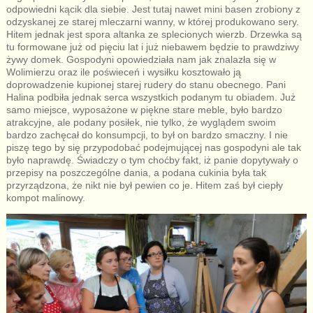
odpowiedni kącik dla siebie. Jest tutaj nawet mini basen zrobiony z
odzyskanej ze starej mleczarni wanny, w której produkowano sery.
Hitem jednak jest spora altanka ze splecionych wierzb. Drzewka są
tu formowane już od pięciu lat i już niebawem będzie to prawdziwy
żywy domek. Gospodyni opowiedziała nam jak znalazła się w
Wolimierzu oraz ile poświeceń i wysiłku kosztowało ją
doprowadzenie kupionej starej rudery do stanu obecnego. Pani
Halina podbiła jednak serca wszystkich podanym tu obiadem. Już
samo miejsce, wyposażone w piękne stare meble, było bardzo
atrakcyjne, ale podany posiłek, nie tylko, że wyglądem swoim
bardzo zachęcał do konsumpcji, to był on bardzo smaczny. I nie
piszę tego by się przypodobać podejmującej nas gospodyni ale tak
było naprawdę. Świadczy o tym choćby fakt, iż panie dopytywały o
przepisy na poszczególne dania, a podana cukinia była tak
przyrządzona, że nikt nie był pewien co je. Hitem zaś był ciepły
kompot malinowy.