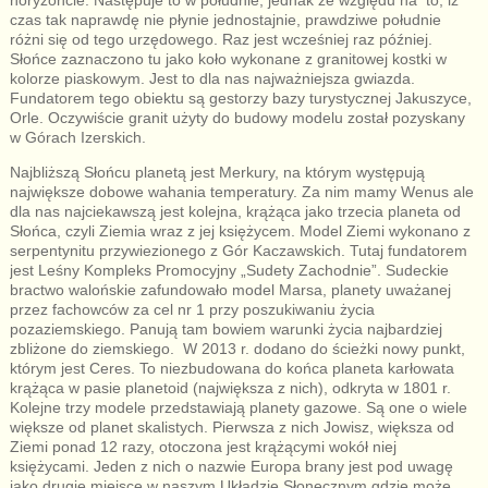
czas tak naprawdę nie płynie jednostajnie, prawdziwe południe
różni się od tego urzędowego. Raz jest wcześniej raz później.
Słońce zaznaczono tu jako koło wykonane z granitowej kostki w
kolorze piaskowym. Jest to dla nas najważniejsza gwiazda.
Fundatorem tego obiektu są gestorzy bazy turystycznej Jakuszyce,
Orle. Oczywiście granit użyty do budowy modelu został pozyskany
w Górach Izerskich.
Najbliższą Słońcu planetą jest Merkury, na którym występują
największe dobowe wahania temperatury. Za nim mamy Wenus ale
dla nas najciekawszą jest kolejna, krążąca jako trzecia planeta od
Słońca, czyli Ziemia wraz z jej księżycem. Model Ziemi wykonano z
serpentynitu przywiezionego z Gór Kaczawskich. Tutaj fundatorem
jest Leśny Kompleks Promocyjny „Sudety Zachodnie”. Sudeckie
bractwo walońskie zafundowało model Marsa, planety uważanej
przez fachowców za cel nr 1 przy poszukiwaniu życia
pozaziemskiego. Panują tam bowiem warunki życia najbardziej
zbliżone do ziemskiego. W 2013 r. dodano do ścieżki nowy punkt,
którym jest Ceres. To niezbudowana do końca planeta karłowata
krążąca w pasie planetoid (największa z nich), odkryta w 1801 r.
Kolejne trzy modele przedstawiają planety gazowe. Są one o wiele
większe od planet skalistych. Pierwsza z nich Jowisz, większa od
Ziemi ponad 12 razy, otoczona jest krążącymi wokół niej
księżycami. Jeden z nich o nazwie Europa brany jest pod uwagę
jako drugie miejsce w naszym Układzie Słonecznym gdzie może