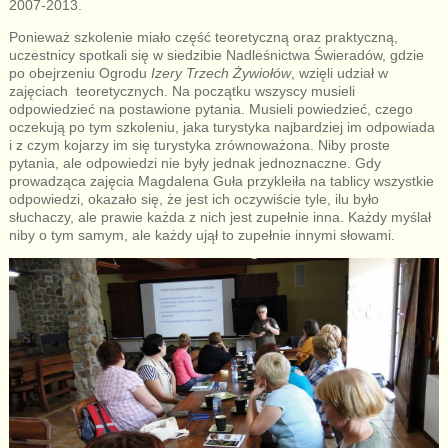
2007-2013.
Ponieważ szkolenie miało część teoretyczną oraz praktyczną,
uczestnicy spotkali się w siedzibie Nadleśnictwa Świeradów, gdzie
po obejrzeniu Ogrodu
Izery Trzech Żywiołów
, wzięli udział w
zajęciach teoretycznych. Na początku wszyscy musieli
odpowiedzieć na postawione pytania. Musieli powiedzieć, czego
oczekują po tym szkoleniu, jaka turystyka najbardziej im odpowiada
i z czym kojarzy im się turystyka zrównoważona. Niby proste
pytania, ale odpowiedzi nie były jednak jednoznaczne. Gdy
prowadząca zajęcia Magdalena Guła przykleiła na tablicy wszystkie
odpowiedzi, okazało się, że jest ich oczywiście tyle, ilu było
słuchaczy, ale prawie każda z nich jest zupełnie inna. Każdy myślał
niby o tym samym, ale każdy ujął to zupełnie innymi słowami.