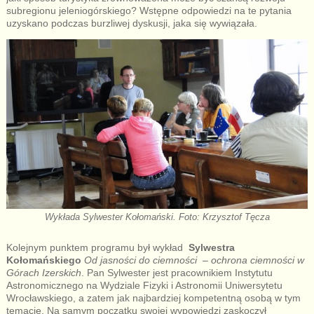
subregionu jeleniogórskiego? Wstępne odpowiedzi na te pytania
uzyskano podczas burzliwej dyskusji, jaka się wywiązała.
Wykłada Sylwester Kołomański. Foto: Krzysztof Tęcza
Kolejnym punktem programu był wykład
Sylwestra
Kołomańskiego
Od jasności do ciemności – ochrona ciemności w
Górach Izerskich
. Pan Sylwester jest pracownikiem Instytutu
Astronomicznego na Wydziale Fizyki i Astronomii Uniwersytetu
Wrocławskiego, a zatem jak najbardziej kompetentną osobą w tym
temacie. Na samym początku swojej wypowiedzi zaskoczył