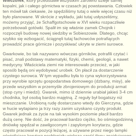
Wieczorek
, który przedstawił wszystkim zarówno dzieje samej
kopalni, jak i całego górnictwa w czasach jej powstawania. Człowiek
ten mówił tak ciekawie, że spędziliśmy tutaj o wiele więcej czasu niż
było planowane. W skrócie z wykładu, jaki tutaj usłyszeliśmy,
możemy przyjąć, że Schaffgotschowie w XVI wieku rozpaczliwie
potrzebowali gotówki. Spalił im się właśnie zamek Chojnik i
rozpoczęli budowę nowej siedziby w Sobieszowie. Dlatego, chcąc
szybko się wzbogacić, ściągnęli tutaj fachowców potrafiących
prowadzić prace górnicze i pozyskiwać ukryte w ziemi surowce.
Gwarkowie, bo tak nazywano wówczas górników, potrafili czytać i
pisać, znali podstawy matematyki, fizyki, chemii, geologii, a nawet
medycyny. Właściciela ziemi nie interesowało przecież, w jaki
sposób będą oni wydobywać urobek. On płacił za dostarczenie
czystego surowca. W tym wypadku była to cyna wykorzystywana
przy wyrobie sprzętu gospodarstwa domowego (dzbany, misy), ale
przede wszystkim w przemyśle zbrojeniowym do produkcji armat
(stop cyny i miedzi). Gwarek, mimo iż dziennie urabiał jakieś 3-4 cm
chodnika, był osobą bardzo majętną. Z reguły był bogatszy niż
mieszczanie. Urobioną rudę dostarczano wtedy do Gierczyna, gdzie
w hucie wytapiano ja trzy razy zanim uzyskano czysty produkt.
Gwarek jednak za życie na tak wysokim poziomie płacił bardzo
dużą cenę. Nie dość, że pracował bardzo ciężko, bo ośmiogodzinną
dniówkę spędzał w zawilgoconym i zapylonym korytarzu, gdzie
często pracował w pozycji leżącej, a używane przez niego lampki
oświetlające korytarz pochłaniały większą część tlenu znajdującego