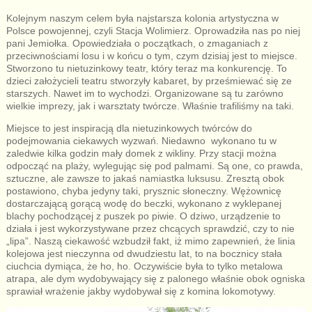
Kolejnym naszym celem była najstarsza kolonia artystyczna w
Polsce powojennej, czyli Stacja Wolimierz. Oprowadziła nas po niej
pani Jemiołka. Opowiedziała o początkach, o zmaganiach z
przeciwnościami losu i w końcu o tym, czym dzisiaj jest to miejsce.
Stworzono tu nietuzinkowy teatr, który teraz ma konkurencję. To
dzieci założycieli teatru stworzyły kabaret, by prześmiewać się ze
starszych. Nawet im to wychodzi. Organizowane są tu zarówno
wielkie imprezy, jak i warsztaty twórcze. Właśnie trafiliśmy na taki.
Miejsce to jest inspiracją dla nietuzinkowych twórców do
podejmowania ciekawych wyzwań. Niedawno wykonano tu w
zaledwie kilka godzin mały domek z wikliny. Przy stacji można
odpocząć na plaży, wylegując się pod palmami. Są one, co prawda,
sztuczne, ale zawsze to jakaś namiastka luksusu. Zresztą obok
postawiono, chyba jedyny taki, prysznic słoneczny. Wężownicę
dostarczającą gorącą wodę do beczki, wykonano z wyklepanej
blachy pochodzącej z puszek po piwie. O dziwo, urządzenie to
działa i jest wykorzystywane przez chcących sprawdzić, czy to nie
„lipa”. Naszą ciekawość wzbudził fakt, iż mimo zapewnień, że linia
kolejowa jest nieczynna od dwudziestu lat, to na bocznicy stała
ciuchcia dymiąca, że ho, ho. Oczywiście była to tylko metalowa
atrapa, ale dym wydobywający się z palonego właśnie obok ogniska
sprawiał wrażenie jakby wydobywał się z komina lokomotywy.