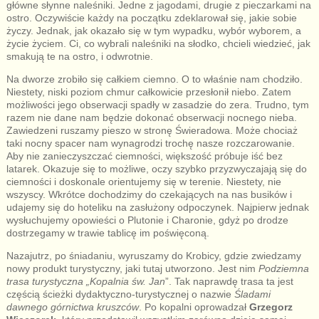
główne słynne naleśniki. Jedne z jagodami, drugie z pieczarkami na
ostro. Oczywiście każdy na początku zdeklarował się, jakie sobie
życzy. Jednak, jak okazało się w tym wypadku, wybór wyborem, a
życie życiem. Ci, co wybrali naleśniki na słodko, chcieli wiedzieć, jak
smakują te na ostro, i odwrotnie.
Na dworze zrobiło się całkiem ciemno. O to właśnie nam chodziło.
Niestety, niski poziom chmur całkowicie przesłonił niebo. Zatem
możliwości jego obserwacji spadły w zasadzie do zera. Trudno, tym
razem nie dane nam będzie dokonać obserwacji nocnego nieba.
Zawiedzeni ruszamy pieszo w stronę Świeradowa. Może chociaż
taki nocny spacer nam wynagrodzi trochę nasze rozczarowanie.
Aby nie zanieczyszczać ciemności, większość próbuje iść bez
latarek. Okazuje się to możliwe, oczy szybko przyzwyczajają się do
ciemności i doskonale orientujemy się w terenie. Niestety, nie
wszyscy. Wkrótce dochodzimy do czekających na nas busików i
udajemy się do hoteliku na zasłużony odpoczynek. Najpierw jednak
wysłuchujemy opowieści o Plutonie i Charonie, gdyż po drodze
dostrzegamy w trawie tablicę im poświęconą.
Nazajutrz, po śniadaniu, wyruszamy do Krobicy, gdzie zwiedzamy
nowy produkt turystyczny, jaki tutaj utworzono. Jest nim
Podziemna
trasa turystyczna „Kopalnia św. Jan
”. Tak naprawdę trasa ta jest
częścią ścieżki dydaktyczno-turystycznej o nazwie
Śladami
dawnego górnictwa kruszców
. Po kopalni oprowadzał
Grzegorz