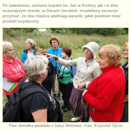
Po zwiedzeniu, zarówno kopalni św. Jan w Krobicy, jak i w dniu
wczorajszym ścieżki w Górach Izerskich, musieliśmy szczerze
przyznać, że oba miejsca spełniają warunki, jakie powinien mieć
produkt turystyczny.
Pani Jemiołka opowiada o Stacji Wolimierz. Foto: Krzysztof Tęcza