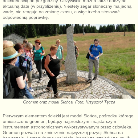
dokładnością do pół godziny. Oczywiście można także odczytać
aktualną datę (w przybliżeniu). Niestety zegar słoneczny ma jedną
wadę, nie reaguje na zmianę czasu, a więc trzeba stosować
odpowiednią poprawkę.
Gnomon oraz model Słońca. Foto: Krzysztof Tęcza
Pierwszym elementem ścieżki jest model Słońca, pośrodku którego
umieszczono gnomon, będący najprostszym i najstarszym
instrumentem astronomicznym wykorzystywanym przez człowieka.
Gnomon pozwala na zmierzenie najwyższej pozycji Słońca na
horyzoncie. Następuje to w południe, jednak ze względu na to, iż