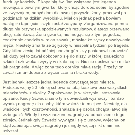
fundując kościoły. Z kopalnią św. Jan związana jest legenda
mówiąca o pewnym gwarku, który chcąc dorobić sobie, by zgodnie
ze zwyczajem, nabyć dom dla swojej przyszłej żony, pracował po
godzinach na dzikim wyrobisku. Miał on jednak pecha bowiem
nastąpiło tąpnięcie i szyb został zasypany. Zorganizowana pomoc
długo nie przynosiła spodziewanych rezultatów, dlatego przerwano
akcję ratunkową. Żona gwarka, nie mogąc się z tym pogodzić,
codziennie chodziła w rejon zawału, mówiąc że słyszy nawoływania
męża. Niestety zmarła ze zgryzoty w niespełna tydzień po tragedii.
Gdy kilkadziesiąt lat później nadzór górniczy postanowił sprawdzić
jak duży był to zawał dokopano się do niszy, w której znaleziono
szkielet człowieka i wyryty w skale napis: Nic nie doskwierało mi tak
jak pragnienie. A więc żona tego górnika miała rację. Przeżył on
zawał i zmarł dopiero z wycieńczenia i braku wody.
Jest jednak jeszcze jedna legenda dotyczącą tego miejsca.
Podczas wojny 30-letniej schowano tutaj kosztowności wszystkich
mieszkańców z okolicy. Zapakowano je w skrzynie i stosownie
opisano. Kiedy Szwedzi się o tym dowiedzieli wyznaczyli bardzo
wysoką nagrodę dla osoby, która wskaże to miejsce. Niestety, dla
właścicieli tych kosztowności, znalazła się osoba chcąca łatwo się
wzbogacić. Wtedy to wyznaczono nagrodę za odnalezienie tego
zdrajcy. Jednak gdy Szwedzi wywiązali się z umowy, wyjechał on
stąd zabierając swoją nagrodę i już nigdy więcej nikt o nim nie
usłyszał.