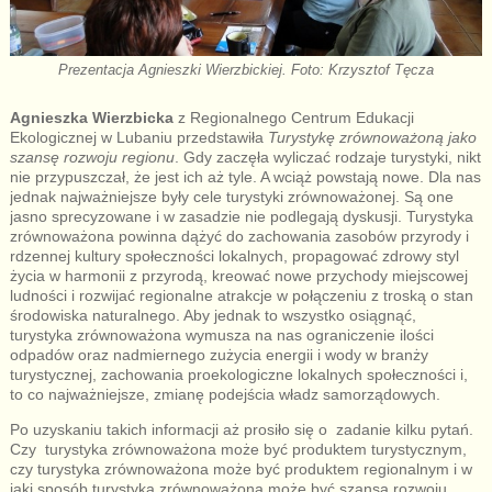
Prezentacja Agnieszki Wierzbickiej. Foto: Krzysztof Tęcza
Agnieszka Wierzbicka
z Regionalnego Centrum Edukacji
Ekologicznej w Lubaniu przedstawiła
Turystykę zrównoważoną jako
szansę rozwoju regionu
. Gdy zaczęła wyliczać rodzaje turystyki, nikt
nie przypuszczał, że jest ich aż tyle. A wciąż powstają nowe. Dla nas
jednak najważniejsze były cele turystyki zrównoważonej. Są one
jasno sprecyzowane i w zasadzie nie podlegają dyskusji. Turystyka
zrównoważona powinna dążyć do zachowania zasobów przyrody i
rdzennej kultury społeczności lokalnych, propagować zdrowy styl
życia w harmonii z przyrodą, kreować nowe przychody miejscowej
ludności i rozwijać regionalne atrakcje w połączeniu z troską o stan
środowiska naturalnego. Aby jednak to wszystko osiągnąć,
turystyka zrównoważona wymusza na nas ograniczenie ilości
odpadów oraz nadmiernego zużycia energii i wody w branży
turystycznej, zachowania proekologiczne lokalnych społeczności i,
to co najważniejsze, zmianę podejścia władz samorządowych.
Po uzyskaniu takich informacji aż prosiło się o zadanie kilku pytań.
Czy turystyka zrównoważona może być produktem turystycznym,
czy turystyka zrównoważona może być produktem regionalnym i w
jaki sposób turystyka zrównoważona może być szansą rozwoju