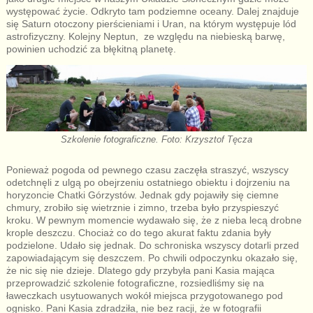
występować życie. Odkryto tam podziemne oceany. Dalej znajduje
się Saturn otoczony pierścieniami i Uran, na którym występuje lód
astrofizyczny. Kolejny Neptun, ze względu na niebieską barwę,
powinien uchodzić za błękitną planetę.
Szkolenie fotograficzne. Foto: Krzysztof Tęcza
Ponieważ pogoda od pewnego czasu zaczęła straszyć, wszyscy
odetchnęli z ulgą po obejrzeniu ostatniego obiektu i dojrzeniu na
horyzoncie Chatki Górzystów. Jednak gdy pojawiły się ciemne
chmury, zrobiło się wietrznie i zimno, trzeba było przyspieszyć
kroku. W pewnym momencie wydawało się, że z nieba lecą drobne
krople deszczu. Chociaż co do tego akurat faktu zdania były
podzielone. Udało się jednak. Do schroniska wszyscy dotarli przed
zapowiadającym się deszczem. Po chwili odpoczynku okazało się,
że nic się nie dzieje. Dlatego gdy przybyła pani Kasia mająca
przeprowadzić szkolenie fotograficzne, rozsiedliśmy się na
ławeczkach usytuowanych wokół miejsca przygotowanego pod
ognisko. Pani Kasia zdradziła, nie bez racji, że w fotografii