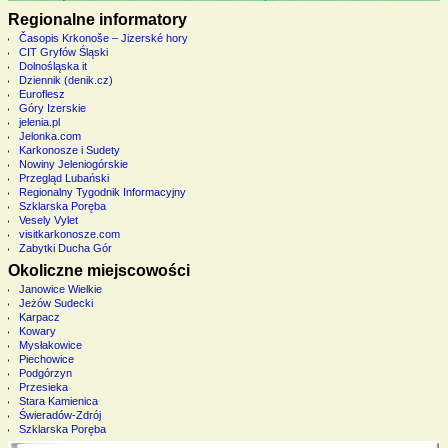
Regionalne informatory
Časopis Krkonoše – Jizerské hory
CIT Gryfów Śląski
Dolnośląska it
Dziennik (denik.cz)
Euroflesz
Góry Izerskie
jelenia.pl
Jelonka.com
Karkonosze i Sudety
Nowiny Jeleniogórskie
Przegląd Lubański
Regionalny Tygodnik Informacyjny
Szklarska Poręba
Vesely Vylet
visitkarkonosze.com
Zabytki Ducha Gór
Okoliczne miejscowości
Janowice Wielkie
Jeżów Sudecki
Karpacz
Kowary
Mysłakowice
Piechowice
Podgórzyn
Przesieka
Stara Kamienica
Świeradów-Zdrój
Szklarska Poręba