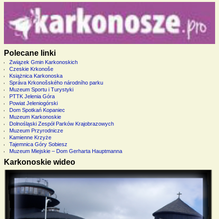
Polecane linki
Związek Gmin Karkonoskich
Czeskie Krkonoše
Książnica Karkonoska
Správa Krkonošského národního parku
Muzeum Sportu i Turystyki
PTTK Jelenia Góra
Powiat Jeleniogórski
Dom Spotkań Kopaniec
Muzeum Karkonoskie
Dolnośląski Zespół Parków Krajobrazowych
Muzeum Przyrodnicze
Kamienne Krzyże
Tajemnica Góry Sobiesz
Muzeum Miejskie – Dom Gerharta Hauptmanna
Karkonoskie wideo