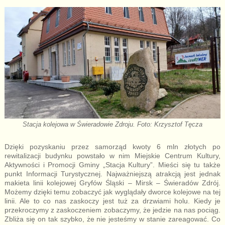
Stacja kolejowa w Świeradowie Zdroju. Foto: Krzysztof Tęcza
Dzięki pozyskaniu przez samorząd kwoty 6 mln złotych po
rewitalizacji budynku powstało w nim Miejskie Centrum Kultury,
Aktywności i Promocji Gminy „Stacja Kultury”. Mieści się tu także
punkt Informacji Turystycznej. Najważniejszą atrakcją jest jednak
makieta linii kolejowej Gryfów Śląski – Mirsk – Świeradów Zdrój.
Możemy dzięki temu zobaczyć jak wyglądały dworce kolejowe na tej
linii. Ale to co nas zaskoczy jest tuż za drzwiami holu. Kiedy je
przekroczymy z zaskoczeniem zobaczymy, że jedzie na nas pociąg.
Zbliża się on tak szybko, że nie jesteśmy w stanie zareagować. Co