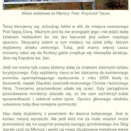
Wieża widokowa na Młynicy. Foto: Krzysztof Tęcza
Teraz kierujemy się, schodząc lekko w dół, do miejsca nazwanego
Pod Sępią Górą. Ważnym jest by nie przegapić jego i nie pójść dalej
szlakiem niebieskim bo nie ten kierunek jest celem naszego
spaceru. Skręcamy zatem w tym miejscu na szlak żółty, którym
dojdziemy dolaku zielonego. Tutaj, jeśli mamy więcej czasu
możemy udać się do Krobicy gdzie znajduje się niezwykła atrakcja.
Jest nią Kopalnia św. Jan.
Jeśli nie mamy tyle czasu idziemy dalej za znakami zielonymi szlaku
turystycznego. Gdy zejdziemy nieco w las dotrzemy do kamiennego
pomnika upamiętniającego wydarzenie z roku 1859 kiedy to
kłusownik, niejaki Glaubitz zastrzelił rewirowego Christa i leśniczego
Hirta. Trzeciemu pracownikowi udało się uciec. Gdy zarządzono
poszukiwania mordercy okazało się, że ów sam wymierzył sobie
sprawiedliwość i odebrał sobie życie. Oprócz głównego obelisku
ustawiono tutaj dwa mniejsze pomniczki.
Idąc dalej dojdziemy z powrotem do dworca kolejowego. Jest to
koniec naszej wycieczki. Ale jeśli ktoś ma za mało wrażeń może
przemieścić się na wzgórze powyżej wyciągu gondolowego ma Stóg
Izerski czyli na Młynicę i wejść na nowo zbudowaną metalową wieżę