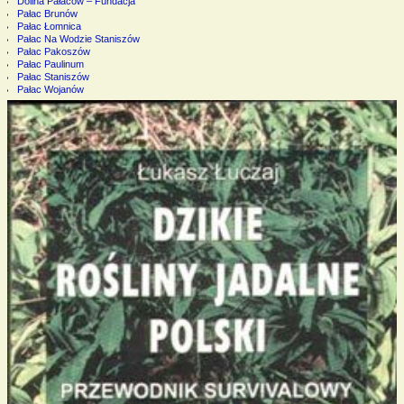
Dolina Pałaców – Fundacja
Pałac Brunów
Pałac Łomnica
Pałac Na Wodzie Staniszów
Pałac Pakoszów
Pałac Paulinum
Pałac Staniszów
Pałac Wojanów