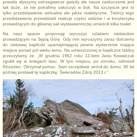
prawda słyszymy ostrzegawcze gwizdy ale nasze zaskoczenie jest
tak duże, że nie potrafimy uskoczyć w bok. Na szczęście jest to
tylko przedstawienie wirtualne ale jakże realistyczne. Twórcy tego
przedstawienia przewidzieli reakcje części widzów i w korytarzyku
prowadzącym do głównej sali wystawienniczej umieścili kilka toalet.
Na nasz spacer proponuję wyruszyć szlakiem niebieskim
prowadzącym na Sępią Górę. Gdy nim wyruszymy zaraz dotrzemy
do ciekawej kapliczki upamiętniającej pewne wydarzenie mające
miejsce ponad pól wieku temu. Na umieszczonej w kapliczce tablicy
przeczytamy że: „W grudniu 1962 roku 12-letni Jasiu Kowalczuk
zgubił się w śniegach lasu. W tym miejscu, po zmroku, odmówił
Różaniec. Otrzymał pomoc. Sam szczęśliwie wrócił do domu. 30 lat
później postawił tę kapliczkę. Świeradów Zdrój 2013 r.”.