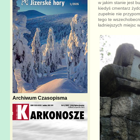
w jakim stanie jest 
kiedyś cmentarz żydo
zupełnie nie przypomi
tego te wszechobecne
ładniejszych miejsc 
Archiwum Czasopisma