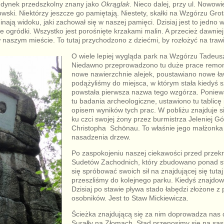
budynek przedszkolny znany jako
Okrąglak
. Nieco dalej, przy ul. Nowowie
wski. Niektórzy jeszcze go pamiętają. Niestety, skałki na Wzgórzu Gr
nają widoku, jaki zachował się w naszej pamięci. Dzisiaj jest to jedno w
 ogródki. Wszystko jest porośnięte krzakami malin. A przecież dawniej 
w naszym mieście. To tutaj przychodzono z dziećmi, by rozłożyć na traw
O wiele lepiej wygląda park na Wzgórzu Tadeusz
Niedawno przeprowadzono tu duże prace remo
nowe nawierzchnie alejek, poustawiano nowe ła
podążyliśmy do miejsca, w którym stała kiedyś s
powstała pierwsza nazwa tego wzgórza. Ponie
tu badania archeologiczne, ustawiono tu tablicę
opisem wyników tych prac. W pobliżu znajduje s
ku czci swojej żony przez burmistrza Jeleniej G
Christopha Schönau. To właśnie jego małżonka
nasadzenia drzew.
Po zaspokojeniu naszej ciekawości przed przek
Sudetów Zachodnich, który zbudowano ponad st
się spróbować swoich sił na znajdującej się tutaj 
przeszliśmy do kolejnego parku. Kiedyś znajdował
Dzisiaj po stawie pływa stado łabędzi złożone z 
osobników. Jest to Staw Mickiewicza.
Ścieżka znajdującą się za nim doprowadza nas 
Surałły na Złomach. Stąd przenosimy się na sąs