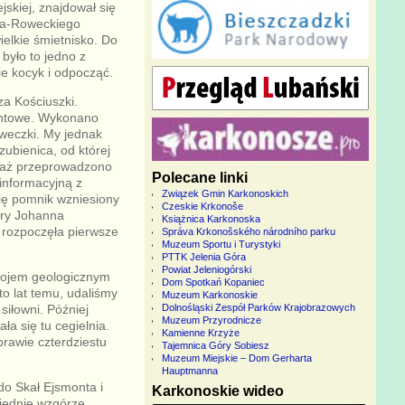
jskiej, znajdował się
ota-Roweckiego
ielkie śmietnisko. Do
było to jedno z
ie kocyk i odpocząć.
a Kościuszki.
ntowe. Wykonano
weczki. My jednak
zubienica, od której
waż przeprowadzono
Polecane linki
 informacyjną z
Związek Gmin Karkonoskich
ię pomnik wzniesiony
Czeskie Krkonoše
óry Johanna
Książnica Karkonoska
 rozpoczęła pierwsze
Správa Krkonošského národního parku
Muzeum Sportu i Turystyki
PTTK Jelenia Góra
Powiat Jeleniogórski
rojem geologicznym
Dom Spotkań Kopaniec
o lat temu, udaliśmy
Muzeum Karkonoskie
siłowni. Później
Dolnośląski Zespół Parków Krajobrazowych
Muzeum Przyrodnicze
a się tu cegielnia.
Kamienne Krzyże
prawie czterdziestu
Tajemnica Góry Sobiesz
Muzeum Miejskie – Dom Gerharta
Hauptmanna
do Skał Ejsmonta i
Karkonoskie wideo
iednie wzgórze,