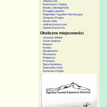
Jelonka.com
Karkonosze i Sudety
Nowiny Jeleniogórskie
Przegląd Lubański
Regionalny Tygodnik Informacyjny
Szklarska Poręba
Vesely Vylet
visitkarkonosze.com
Zabytki Ducha Gór
Okoliczne miejscowości
Janowice Wielkie
Jeżów Sudecki
Karpacz
Kowary
Mysłakowice
Piechowice
Podgórzyn
Przesieka
Stara Kamienica
Świeradów-Zdrój
Szklarska Poręba