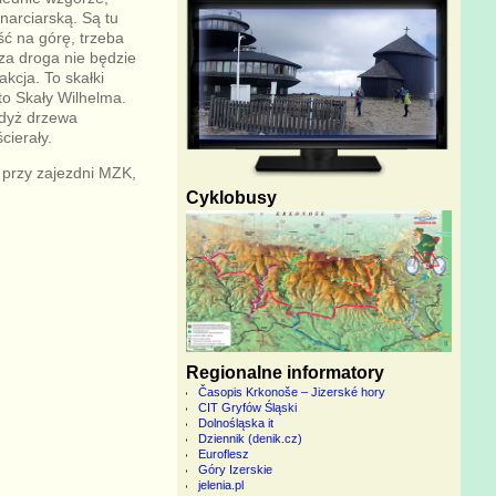
narciarską. Są tu
ć na górę, trzeba
sza droga nie będzie
kcja. To skałki
o Skały Wilhelma.
 gdyż drzewa
cierały.
 przy zajezdni MZK,
Cyklobusy
Regionalne informatory
Časopis Krkonoše – Jizerské hory
CIT Gryfów Śląski
Dolnośląska it
Dziennik (denik.cz)
Euroflesz
Góry Izerskie
jelenia.pl