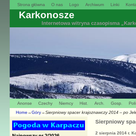
Strona główna
O nas
Logo
Archiwum
Linki
Konta
Karkonosze
Internetowa witryna czasopisma „Kar
Anonse
Czechy
Niemcy
Hist.
Arch.
Gosp.
Poli
Home
→
Góry
→
Sierpniowy spacer krajoznawczy 2014 – po Jel
Sierpniowy spa
2 sierpnia 2014 r.
Najnowszy nr 2/2026