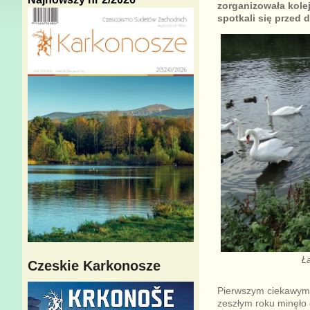
zorganizowała kole
spotkali się przed
Ła
Czeskie Karkonosze
Pierwszym ciekawym 
zeszłym roku minęło 