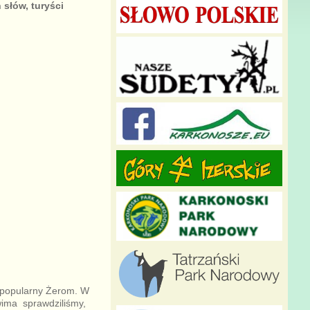
słów, turyści
 popularny Żerom. W
wima sprawdziliśmy,