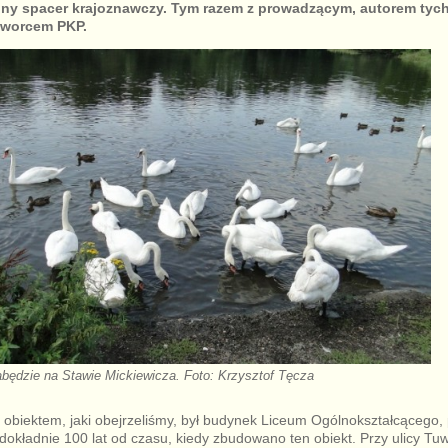
jny spacer krajoznawczy. Tym razem z prowadzącym, autorem tych 
 dworcem PKP.
będzie na Stawie Mickiewicza. Foto: Krzysztof Tęcza
obiektem, jaki obejrzeliśmy, był budynek Liceum Ogólnokształcącego,
dokładnie 100 lat od czasu, kiedy zbudowano ten obiekt. Przy ulicy Tu