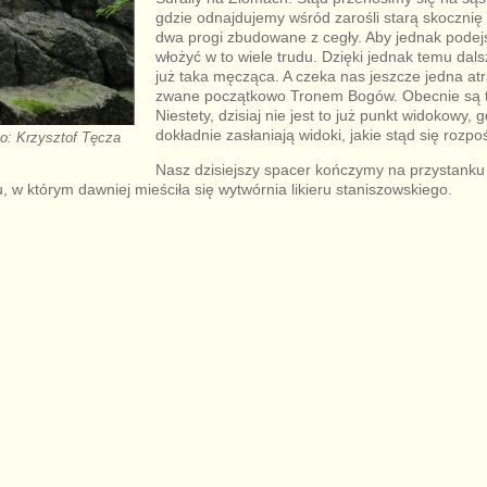
gdzie odnajdujemy wśród zarośli starą skocznię 
dwa progi zbudowane z cegły. Aby jednak podejś
włożyć w to wiele trudu. Dzięki jednak temu dal
już taka męcząca. A czeka nas jeszcze jedna atra
zwane początkowo Tronem Bogów. Obecnie są t
Niestety, dzisiaj nie jest to już punkt widokowy,
dokładnie zasłaniają widoki, jakie stąd się rozpoś
to: Krzysztof Tęcza
Nasz dzisiejszy spacer kończymy na przystanku
 w którym dawniej mieściła się wytwórnia likieru staniszowskiego.