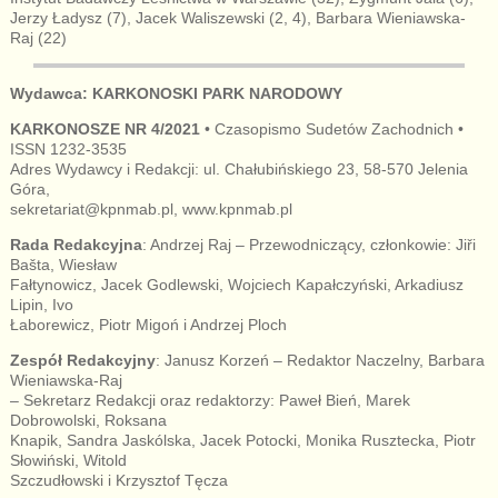
Jerzy Ładysz (7), Jacek Waliszewski (2, 4), Barbara Wieniawska-
Raj (22)
Wydawca: KARKONOSKI PARK NARODOWY
KARKONOSZE NR 4/2021
• Czasopismo Sudetów Zachodnich •
ISSN 1232-3535
Adres Wydawcy i Redakcji: ul. Chałubińskiego 23, 58-570 Jelenia
Góra,
sekretariat@kpnmab.pl, www.kpnmab.pl
Rada Redakcyjna
: Andrzej Raj – Przewodniczący, członkowie: Jiři
Bašta, Wiesław
Fałtynowicz, Jacek Godlewski, Wojciech Kapałczyński, Arkadiusz
Lipin, Ivo
Łaborewicz, Piotr Migoń i Andrzej Ploch
Zespół Redakcyjny
: Janusz Korzeń – Redaktor Naczelny, Barbara
Wieniawska-Raj
– Sekretarz Redakcji oraz redaktorzy: Paweł Bień, Marek
Dobrowolski, Roksana
Knapik, Sandra Jaskólska, Jacek Potocki, Monika Rusztecka, Piotr
Słowiński, Witold
Szczudłowski i Krzysztof Tęcza