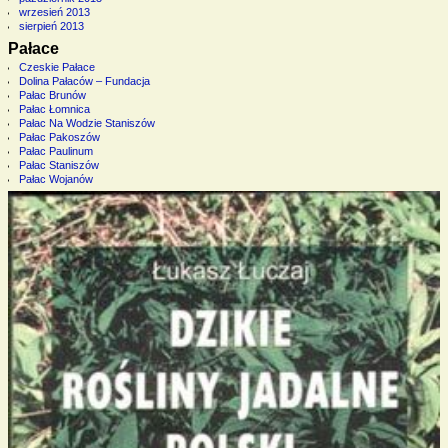
wrzesień 2013
sierpień 2013
Pałace
Czeskie Pałace
Dolina Pałaców – Fundacja
Pałac Brunów
Pałac Łomnica
Pałac Na Wodzie Staniszów
Pałac Pakoszów
Pałac Paulinum
Pałac Staniszów
Pałac Wojanów