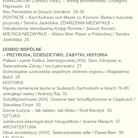
KARKONOSKI ZWIERZYNIEC – Minóg strumieniowy / Grzegorz
Hajnowski 23
Noc Perseidów w Górach Izerskich 24-25
POSTACIE – Karl Andreas von Meyer zu Knonow. Badacz łużyckiej
przyrody / Sandra Jaskólska, ZDARZENIA NIEZWYKŁE –
Odnalezienie starodawnej Księgi Romów / Janusz Korzeń,
MIEJSCA NIEZWYKŁE – Wieża Mon Plaisir w Pobiednej / Sandra
Jaskólska 26
DOBRO WSPÓLNE
– PRZYRODA, DZIEDZICTWO, ZABYTKI, HISTORIA
Pałace i zamki Kotliny Jeleniogórskiej (XIII). Dom Zdrojowy w
Świeradowie-Zdroju / Ivo Łaborewicz 27
Dolnośląskie uzdrowiska wspólnym dobrem regionu / Magdalena
Belof 29
HISTORIA
Klęska zamierania lasów w Sudetach Zachodnich w latach 70-80.
ubiegłego wieku / Andrzej Raj 31
Schaffgotschowie (XIX). Ostatnie lata Schaffgotschów w Cieplicach /
Stanisław Firszt 33
Górne Łużyce – tak daleko, tak blisko / Emil Mendyk 35
SZTUKA
Jubileusze jeleniogórskich fotografików / Joanna Mielech 37
ARCHITEKTURA
Obok architektury (XXV). Świeradowskie wille / Paweł Bień 39
FELIETON