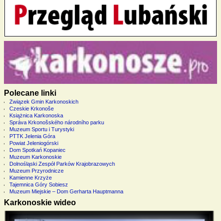
Polecane linki
Związek Gmin Karkonoskich
Czeskie Krkonoše
Książnica Karkonoska
Správa Krkonošského národního parku
Muzeum Sportu i Turystyki
PTTK Jelenia Góra
Powiat Jeleniogórski
Dom Spotkań Kopaniec
Muzeum Karkonoskie
Dolnośląski Zespół Parków Krajobrazowych
Muzeum Przyrodnicze
Kamienne Krzyże
Tajemnica Góry Sobiesz
Muzeum Miejskie – Dom Gerharta Hauptmanna
Karkonoskie wideo