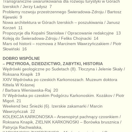
Transgraniczne uwarunkowania dla rozwoju turystyki w Górach
Izerskich / Jerzy Ładysz 7
Problemy rozwoju przestrzennego Świeradowa-Zdroju / Bartosz
Kijewski 9
Nowa architektura w Górach Izerskich – poszukiwania / Janusz
Korzeń 11
Propozycje dla Kopalni Stanisław / Opracowanie redakcyjne 13
Koleją do Świeradowa-Zdroju / Feliks Chojnacki 14
Mars od historii – rozmowa z Marcinem Wawrzyńczakiem / Piotr
Słowiński 16
DOBRO WSPÓLNE
– PRZYRODA, DZIEDZICTWO, ZABYTKI, HISTORIA
Wędrówki geologiczne po Sudetach (8). Tłoczyna i Jelenie Skały /
Roksana Knapik 19
XXIV Wędrówka po czeskich Karkonoszach. Muzeum doktora
Kittela W Krásnej
/ Barbara Wieniawska-Raj 20
IV Wędrówka po czeskim Podgórzu Karkonoskim. Kozákov / Piotr
Migoń. 21
Weekend bez Śnieżki (6). Izerskie zakamarki / Marcin
Wawrzyńczak 22
KOLEKCJA KARKONOSKA – Arsenopiryt pachnący czosnkiem /
Roksana Knapik, ZIELNIK KARKONOSKI – Borówka brusznica /
Patrycja Rachwalska,