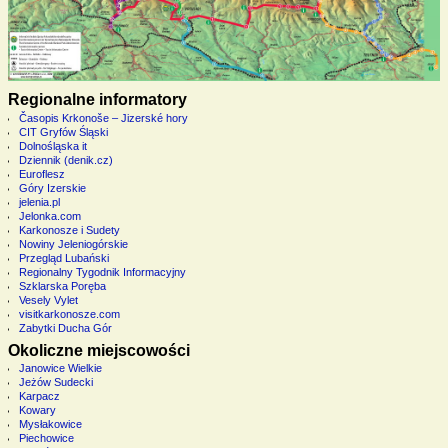
Regionalne informatory
Časopis Krkonoše – Jizerské hory
CIT Gryfów Śląski
Dolnośląska it
Dziennik (denik.cz)
Euroflesz
Góry Izerskie
jelenia.pl
Jelonka.com
Karkonosze i Sudety
Nowiny Jeleniogórskie
Przegląd Lubański
Regionalny Tygodnik Informacyjny
Szklarska Poręba
Vesely Vylet
visitkarkonosze.com
Zabytki Ducha Gór
Okoliczne miejscowości
Janowice Wielkie
Jeżów Sudecki
Karpacz
Kowary
Mysłakowice
Piechowice