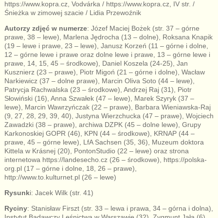
https://www.kopra.cz, Vodvárka / https://www.kopra.cz, IV str. /
Śnieżka w zimowej szacie / Lidia Przewoźnik
Autorzy zdjęć w numerze
: Józef Maciej Bożek (str. 37 – górne
prawe, 38 – lewe), Marlena Jędrocha (13 – dolne), Roksana Knapik
(19 – lewe i prawe, 23 – lewe), Janusz Korzeń (11 – górne i dolne,
12 – górne lewe i prawe oraz dolne lewe i prawe, 13 – górne lewe i
prawe, 14, 15, 45 – środkowe), Daniel Koszela (24-25), Jan
Kusznierz (23 – prawe), Piotr Migoń (21 – górne i dolne), Wacław
Narkiewicz (37 – dolne prawe), Marcin Oliva Soto (44 – lewe),
Patrycja Rachwalska (23 – środkowe), Andrzej Raj (31), Piotr
Słowiński (16), Anna Szwałek (47 – lewe), Marek Szyryk (37 –
lewe), Marcin Wawrzyńczak (22 – prawe), Barbara Wieniawska-Raj
(9, 27, 28, 29, 39, 40), Justyna Wierzchucka (47 – prawe), Wojciech
Zawadzki (38 – prawe), archiwa DZPK (45 – dolne lewe), Grupy
Karkonoskiej GOPR (46), KPN (44 – środkowe), KRNAP (44 –
prawe, 45 – górne lewe), LfA Sachsen (35, 36), Muzeum doktora
Kittela w Krásnej (20), PontonStudio (22 – lewe) oraz strona
internetowa https://landesecho.cz (26 – środkowe), https://polska-
org.pl (17 – górne i dolne, 18, 26 – prawe),
http://www.to.kulturnet.pl (26 – lewe)
Rysunk
i: Jacek Wilk (str. 41)
Ryciny
: Stanisław Firszt (str. 33 – lewa i prawa, 34 – górna i dolna),
Instytut Badawczy Leśnictwa w Warszawie (32), Zygmunt Jała (6),