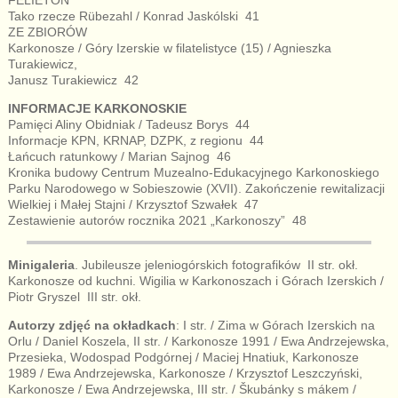
Tako rzecze Rübezahl / Konrad Jaskólski 41
ZE ZBIORÓW
Karkonosze / Góry Izerskie w filatelistyce (15) / Agnieszka
Turakiewicz,
Janusz Turakiewicz 42
INFORMACJE KARKONOSKIE
Pamięci Aliny Obidniak / Tadeusz Borys 44
Informacje KPN, KRNAP, DZPK, z regionu 44
Łańcuch ratunkowy / Marian Sajnog 46
Kronika budowy Centrum Muzealno-Edukacyjnego Karkonoskiego
Parku Narodowego w Sobieszowie (XVII). Zakończenie rewitalizacji
Wielkiej i Małej Stajni / Krzysztof Szwałek 47
Zestawienie autorów rocznika 2021 „Karkonoszy” 48
Minigaleria
. Jubileusze jeleniogórskich fotografików II str. okł.
Karkonosze od kuchni. Wigilia w Karkonoszach i Górach Izerskich /
Piotr Gryszel III str. okł.
Autorzy zdjęć na okładkach
: I str. / Zima w Górach Izerskich na
Orlu / Daniel Koszela, II str. / Karkonosze 1991 / Ewa Andrzejewska,
Przesieka, Wodospad Podgórnej / Maciej Hnatiuk, Karkonosze
1989 / Ewa Andrzejewska, Karkonosze / Krzysztof Leszczyński,
Karkonosze / Ewa Andrzejewska, III str. / Škubánky s mákem /