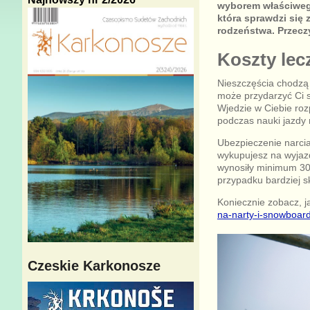
wyborem właściwego
która sprawdzi się
rodzeństwa. Przeczy
Koszty lec
Nieszczęścia chodzą 
może przydarzyć Ci s
Wjedzie w Ciebie roz
podczas nauki jazdy
Ubezpieczenie narcia
wykupujesz na wyjazd 
wynosiły minimum 30 
przypadku bardziej s
Koniecznie zobacz, ja
na-narty-i-snowboard-
Czeskie Karkonosze