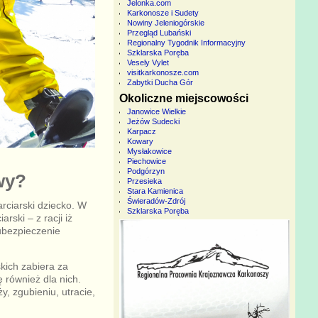
Jelonka.com
Karkonosze i Sudety
Nowiny Jeleniogórskie
Przegląd Lubański
Regionalny Tygodnik Informacyjny
Szklarska Poręba
Vesely Vylet
visitkarkonosze.com
Zabytki Ducha Gór
Okoliczne miejscowości
Janowice Wielkie
Jeżów Sudecki
Karpacz
Kowary
Mysłakowice
Piechowice
Podgórzyn
wy?
Przesieka
Stara Kamienica
Świeradów-Zdrój
rciarski dziecko. W
Szklarska Poręba
rski – z racji iż
 ubezpieczenie
kich zabiera za
 również dla nich.
, zgubieniu, utracie,