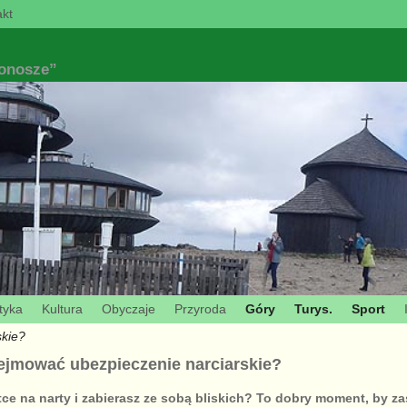
kt
konosze”
tyka
Kultura
Obyczaje
Przyroda
Góry
Turys.
Sport
skie?
jmować ubezpieczenie narciarskie?
ce na narty i zabierasz ze sobą bliskich? To dobry moment, by z