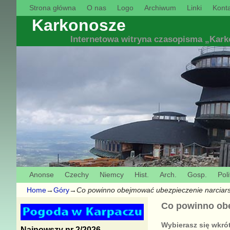
Strona główna
O nas
Logo
Archiwum
Linki
Konta
Karkonosze
Internetowa witryna czasopisma „Kar
Anonse
Czechy
Niemcy
Hist.
Arch.
Gosp.
Poli
Home
→
Góry
→
Co powinno obejmować ubezpieczenie narciar
Co powinno obe
Wybierasz się wkrót
Najnowszy nr 2/2026