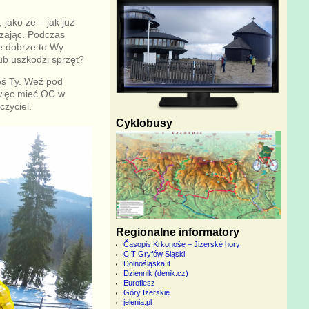
jako że – jak już
dzając. Podczas
ie dobrze to Wy
lub uszkodzi sprzęt?
eś Ty. Weź pod
 więc mieć OC w
zyciel.
Cyklobusy
Regionalne informatory
Časopis Krkonoše – Jizerské hory
CIT Gryfów Śląski
Dolnośląska it
Dziennik (denik.cz)
Euroflesz
Góry Izerskie
jelenia.pl