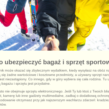
o ubezpieczyć bagaż i sprzęt sporto
ik może okazać się zbytecznym wydatkiem, kiedy wysyłasz na obóz na
ą się żadne wartościowe i kosztowne przedmioty, a używany sprzęt narcia
jest niezastąpiony. Co innego, gdy w góry wybiera się cała rodzina. Tu
 bagażu i sprzętu jest przydatne.
 nie obejmuje sprzętu elektronicznego. Jeśli Ty lub ktoś z Twoich blis
at, kamerę lub inne gadżety multimedialne, zadbaj o dodatkową ochronę
kodowanie otrzymasz przy jak najszerszym wachlarzu zdarzeń: kradzieży
tów.