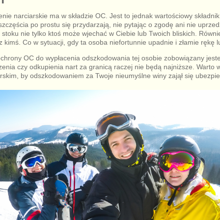
ie narciarskie ma w składzie OC. Jest to jednak wartościowy składnik, 
zczęścia po prostu się przydarzają, nie pytając o zgodę ani nie uprze
a stoku nie tylko ktoś może wjechać w Ciebie lub Twoich bliskich. Równ
 kimś. Co w sytuacji, gdy ta osoba niefortunnie upadnie i złamie rękę 
chrony OC do wypłacenia odszkodowania tej osobie zobowiązany jest
zenia czy odkupienia nart za granicą raczej nie będą najniższe. Warto
rskim, by odszkodowaniem za Twoje nieumyślne winy zajął się ubezpiec