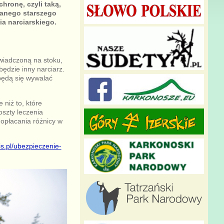
hronę, czyli taką,
wanego starszego
ia narciarskiego.
świadczoną na stoku,
ędzie inny narciarz.
będą się wywalać
niż to, które
oszty leczenia
dopłacania różnicy w
lis.pl/ubezpieczenie-