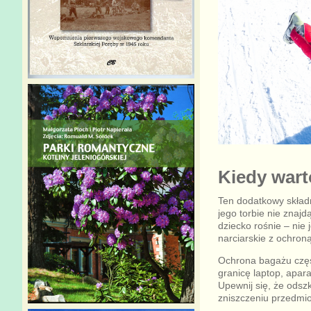
Kiedy wart
Ten dodatkowy składn
jego torbie nie znajd
dziecko rośnie – nie 
narciarskie z ochroną
Ochrona bagażu często
granicę laptop, apar
Upewnij się, że odsz
zniszczeniu przedmio