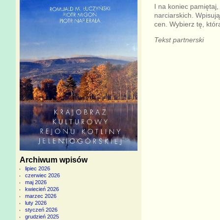
I na koniec pamiętaj
narciarskich. Wpisują
cen. Wybierz tę, któ
Tekst partnerski
Archiwum wpisów
lipiec 2026
czerwiec 2026
maj 2026
kwiecień 2026
marzec 2026
luty 2026
styczeń 2026
grudzień 2025