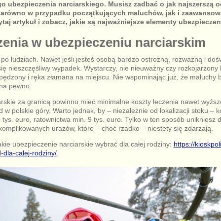
 ubezpieczenia narciarskiego. Musisz zadbać o jak najszerszą oc
 zarówno w przypadku początkujących maluchów, jak i zaawanso
taj artykuł i zobacz, jakie są najważniejsze elementy ubezpieczen
zenia w ubezpieczeniu narciarskim
po ludziach. Nawet jeśli jesteś osobą bardzo ostrożną, rozważną i do
ię nieszczęśliwy wypadek. Wystarczy, nie nieuważny czy rozkojarzony b
pędzony i ręka złamana na miejscu. Nie wspominając już, że maluchy 
 na pewno.
rskie za granicą powinno mieć minimalne koszty leczenia nawet wyższe 
w polskie góry. Warto jednak, by – niezależnie od lokalizacji stoku – k
tys. euro, ratownictwa min. 9 tys. euro. Tylko w ten sposób unikniesz 
komplikowanych urazów, które – choć rzadko – niestety się zdarzają.
kie ubezpieczenie narciarskie wybrać dla całej rodziny:
https://kioskpo
dla-calej-rodziny/
.