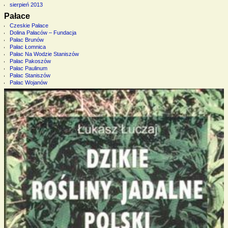
sierpień 2013
Pałace
Czeskie Pałace
Dolina Pałaców – Fundacja
Pałac Brunów
Pałac Łomnica
Pałac Na Wodzie Staniszów
Pałac Pakoszów
Pałac Paulinum
Pałac Staniszów
Pałac Wojanów