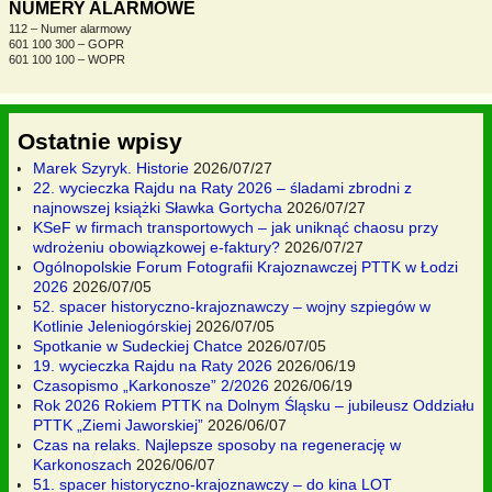
NUMERY ALARMOWE
112 – Numer alarmowy
601 100 300 – GOPR
601 100 100 – WOPR
Ostatnie wpisy
Marek Szyryk. Historie
2026/07/27
22. wycieczka Rajdu na Raty 2026 – śladami zbrodni z
najnowszej książki Sławka Gortycha
2026/07/27
KSeF w firmach transportowych – jak uniknąć chaosu przy
wdrożeniu obowiązkowej e-faktury?
2026/07/27
Ogólnopolskie Forum Fotografii Krajoznawczej PTTK w Łodzi
2026
2026/07/05
52. spacer historyczno-krajoznawczy – wojny szpiegów w
Kotlinie Jeleniogórskiej
2026/07/05
Spotkanie w Sudeckiej Chatce
2026/07/05
19. wycieczka Rajdu na Raty 2026
2026/06/19
Czasopismo „Karkonosze” 2/2026
2026/06/19
Rok 2026 Rokiem PTTK na Dolnym Śląsku – jubileusz Oddziału
PTTK „Ziemi Jaworskiej”
2026/06/07
Czas na relaks. Najlepsze sposoby na regenerację w
Karkonoszach
2026/06/07
51. spacer historyczno-krajoznawczy – do kina LOT