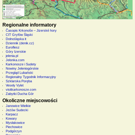
Regionalne informatory
Časopis Krkonoše – Jizerské hory
CIT Gryfów Śląski
Dolnośląska it
Dziennik (denik.cz)
Euroflesz
Góry Izerskie
jelenia.pl
Jelonka.com
Karkonosze i Sudety
Nowiny Jeleniogórskie
Przegląd Lubański
Regionalny Tygodnik Informacyjny
Szklarska Poręba
Vesely Vylet
visitkarkonosze.com
Zabytki Ducha Gór
Okoliczne miejscowości
Janowice Wielkie
Jeżów Sudecki
Karpacz
Kowary
Mysłakowice
Piechowice
Podgórzyn