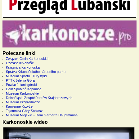
Polecane linki
Związek Gmin Karkonoskich
Czeskie Krkonoše
Książnica Karkonoska
Správa Krkonošského národního parku
Muzeum Sportu i Turystyki
PTTK Jelenia Góra
Powiat Jeleniogórski
Dom Spotkań Kopaniec
Muzeum Karkonoskie
Dolnośląski Zespół Parków Krajobrazowych
Muzeum Przyrodnicze
Kamienne Krzyże
Tajemnica Góry Sobiesz
Muzeum Miejskie – Dom Gerharta Hauptmanna
Karkonoskie wideo