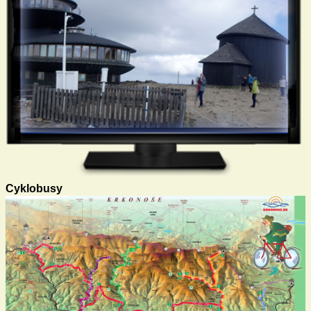
Cyklobusy