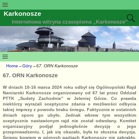
Karkonosze
Internetowa witryna czasopisma „Karkonosze”
Home
→
Góry
→
67. ORN Karkonosze
67. ORN Karkonosze
W dniach 10-16 marca 2024 roku odbył się Ogólnopolski Rajd
Narciarski Karkonosze organizowany od 67 lat przez Oddział
PTTK „Sudety Zachodnie” w Jeleniej Górze. Co prawda
niektórzy wyrażali sceptyczne zdania o możliwości odbycia
takiej imprezy z powodu braku śniegu. Faktycznie w ostatnich
dniach sporo go ubyło. Jednak wbrew tym wszystkim
sceptycznie nastawionym rajd nie został odwołany. Komitet
organizacyjny podjął jednogłośnie decyzję o jego
przeprowadzeniu. I, jak się okazało, była to słuszna decyzja.
Śniegu bowiem w górnych partiach Karkonoszy nie zabrakło.