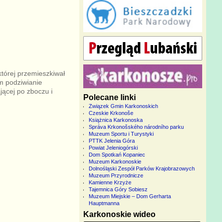
której przemieszkiwał
m podziwianie
jącej po zboczu i
Polecane linki
Związek Gmin Karkonoskich
Czeskie Krkonoše
Książnica Karkonoska
Správa Krkonošského národního parku
Muzeum Sportu i Turystyki
PTTK Jelenia Góra
Powiat Jeleniogórski
Dom Spotkań Kopaniec
Muzeum Karkonoskie
Dolnośląski Zespół Parków Krajobrazowych
Muzeum Przyrodnicze
Kamienne Krzyże
Tajemnica Góry Sobiesz
Muzeum Miejskie – Dom Gerharta
Hauptmanna
Karkonoskie wideo