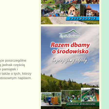
ące poszczególne
ą jednak częścią
e pamiątek i
także o tych, którzy
e stosownym napisem.