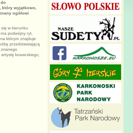
 do
, który wyjątkowo,
eznany ogółowi
 się w kierunku
 ma podwójny ryt,
 na którym znajduje
zeźbę przedstawiającą
j znanego
artystę kowarskiego,