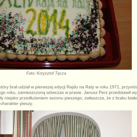
Foto: Krzysztof Tęcza
tóry brał udział w pierwszej edycji Rajdu na Raty w roku 1971, przyniós
o roku, zamieszczoną wówczas w prasie. Janusz Perz przedstawił wyn
były niejako przedłużeniem sezonu pieszego, zwłaszcza, że z braku bia
 charakter pieszy.