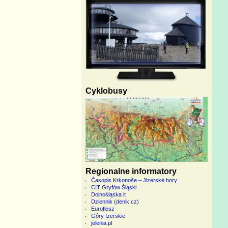
Cyklobusy
Regionalne informatory
Časopis Krkonoše – Jizerské hory
CIT Gryfów Śląski
Dolnośląska it
Dziennik (denik.cz)
Euroflesz
Góry Izerskie
jelenia.pl