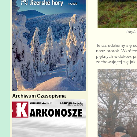
Turyś
Teraz udaliśmy się ś
nasz prorok. Wkrótce
pięknych widoków, ja
zachowującej się jak 
Archiwum Czasopisma