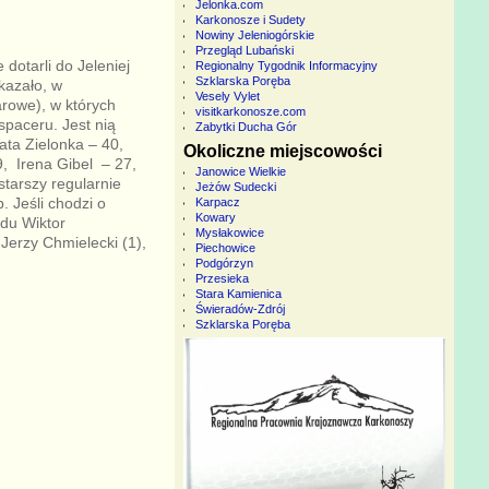
Jelonka.com
Karkonosze i Sudety
Nowiny Jeleniogórskie
Przegląd Lubański
dotarli do Jeleniej
Regionalny Tygodnik Informacyjny
Szklarska Poręba
okazało, w
Vesely Vylet
arowe), w których
visitkarkonosze.com
spaceru. Jest nią
Zabytki Ducha Gór
ata Zielonka – 40,
Okoliczne miejscowości
9, Irena Gibel – 27,
Janowice Wielkie
tarszy regularnie
Jeżów Sudecki
. Jeśli chodzi o
Karpacz
Kowary
jdu Wiktor
Mysłakowice
Jerzy Chmielecki (1),
Piechowice
Podgórzyn
Przesieka
Stara Kamienica
Świeradów-Zdrój
Szklarska Poręba