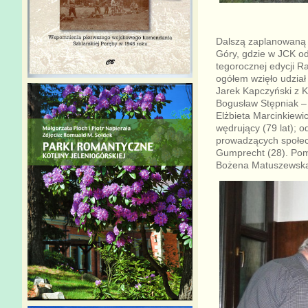
Dalszą zaplanowaną t
Góry, gdzie w JCK o
tegorocznej edycji R
ogółem wzięło udział
Jarek Kapczyński z K
Bogusław Stępniak – 
Elżbieta Marcinkiew
wędrujący (79 lat); o
prowadzących społecz
Gumprecht (28). Poma
Bożena Matuszewska (