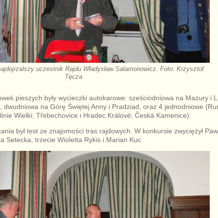
ajdojrzalszy uczestnik Rajdu Władysław Salamonowicz. Foto: Krzysztof
Tęcza
ek pieszych były wycieczki autokarowe: sześciodniowa na Mazury i L
ce, dwudniowa na Górę Świętej Anny i Pradziad, oraz 4 jednodniowe (Ru
inie Wielki; Třebechovice i Hradec Králové; Česká Kamenice).
kania był test ze znajomości tras rajdowych. W konkursie zwyciężył Paw
ta Setecka, trzecie Wioletta Rykis i Marian Kuc.