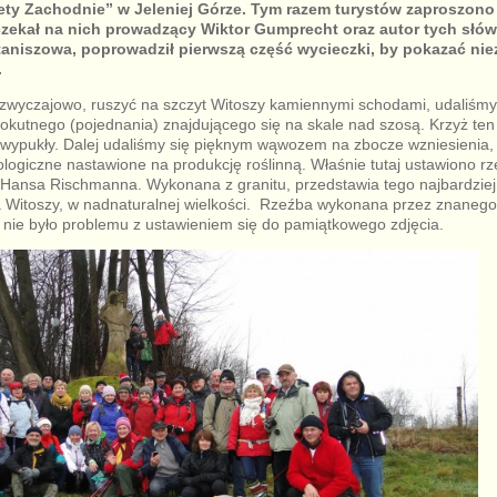
ty Zachodnie” w Jeleniej Górze. Tym razem turystów zaproszono
czekał na nich prowadzący Wiktor Gumprecht oraz autor tych słów
taniszowa, poprowadził pierwszą część wycieczki, by pokazać ni
.
 zwyczajowo, ruszyć na szczyt Witoszy kamiennymi schodami, udaliśmy
okutnego (pojednania) znajdującego się na skale nad szosą. Krzyż ten
 wypukły. Dalej udaliśmy się pięknym wąwozem na zbocze wzniesienia,
logiczne nastawione na produkcję roślinną. Właśnie tutaj ustawiono r
– Hansa Rischmanna. Wykonana z granitu, przedstawia tego najbardzie
 Witoszy, w nadnaturalnej wielkości. Rzeźba wykonana przez znanego 
że nie było problemu z ustawieniem się do pamiątkowego zdjęcia.