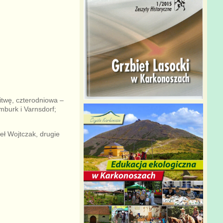
itwę, czterodniowa –
mburk i Varnsdorf;
eł Wojtczak, drugie