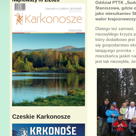
Oddział PTTK „Sude
Staniszowa, gdzie 
jako mieszkaniec S
walor krajoznawczy
Dlatego też zamiast,
niezwykłego krzyża p
który dodatkowo jest
się gospodarstwo eko
latającego proroka 
mieszkańca jaskiń na
jest tak niezwykła, 
Czeskie Karkonosze