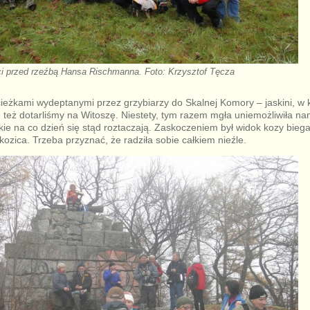
ci przed rzeźbą Hansa Rischmanna. Foto: Krzysztof Tęcza
cieżkami wydeptanymi przez grzybiarzy do Skalnej Komory – jaskini, w 
 też dotarliśmy na Witoszę. Niestety, tym razem mgła uniemożliwiła na
kie na co dzień się stąd roztaczają. Zaskoczeniem był widok kozy biega
kozica. Trzeba przyznać, że radziła sobie całkiem nieźle.