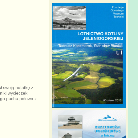
ł swoją notatkę z
iki wycieczek
łego puchu połowa z