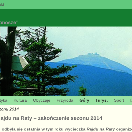
kt
konosze”
tyka
Kultura
Obyczaje
Przyroda
Góry
Turys.
Sport
I
ezonu 2014
Rajdu na Raty – zakończenie sezonu 2014
u odbyła się ostatnia w tym roku wycieczka
Rajdu na Raty
organiz