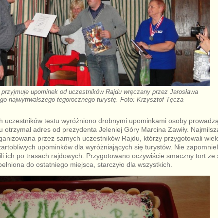
 przyjmuje upominek od uczestników Rajdu wręczany przez Jarosława
o najwytrwalszego tegorocznego turystę. Foto: Krzysztof Tęcza
 uczestników testu wyróżniono drobnymi upominkami osoby prowadz
du otrzymał adres od prezydenta Jeleniej Góry Marcina Zawiły. Najmilsz
rganizowana przez samych uczestników Rajdu, którzy przygotowali wiel
artobliwych upominków dla wyróżniających się turystów. Nie zapomnieli 
li ich po trasach rajdowych. Przygotowano oczywiście smaczny tort z
ełniona do ostatniego miejsca, starczyło dla wszystkich.