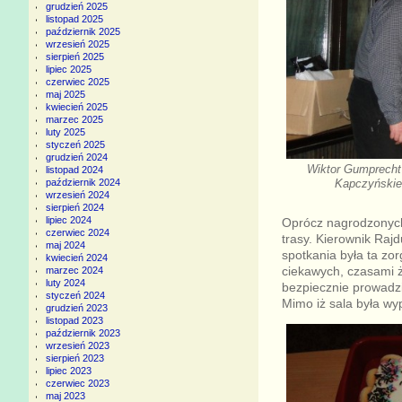
grudzień 2025
listopad 2025
październik 2025
wrzesień 2025
sierpień 2025
lipiec 2025
czerwiec 2025
maj 2025
kwiecień 2025
marzec 2025
luty 2025
styczeń 2025
grudzień 2024
Wiktor Gumprecht
listopad 2024
październik 2024
Kapczyńskieg
wrzesień 2024
sierpień 2024
lipiec 2024
Oprócz nagrodzonych
czerwiec 2024
trasy. Kierownik Raj
maj 2024
spotkania była ta zo
kwiecień 2024
ciekawych, czasami ż
marzec 2024
luty 2024
bezpiecznie prowadzi
styczeń 2024
Mimo iż sala była wyp
grudzień 2023
listopad 2023
październik 2023
wrzesień 2023
sierpień 2023
lipiec 2023
czerwiec 2023
maj 2023