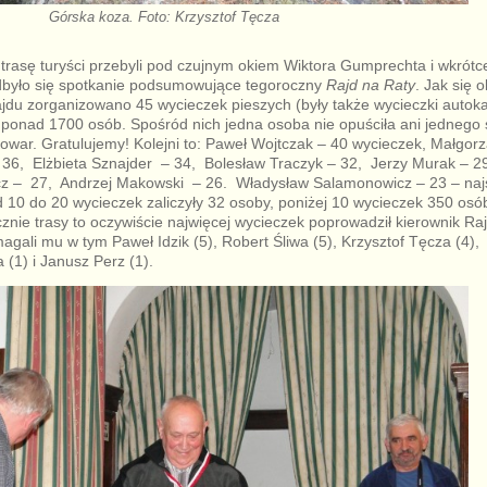
Górska koza. Foto: Krzysztof Tęcza
rasę turyści przebyli pod czujnym okiem Wiktora Gumprechta i wkrótce 
dbyło się spotkanie podsumowujące tegoroczny
Rajd na Raty
. Jak się 
ajdu zorganizowano 45 wycieczek pieszych (były także wycieczki autok
 ponad 1700 osób. Spośród nich jedna osoba nie opuściła ani jednego 
owar. Gratulujemy! Kolejni to: Paweł Wojtczak – 40 wycieczek, Małgorz
36, Elżbieta Sznajder – 34, Bolesław Traczyk – 32, Jerzy Murak – 2
icz – 27, Andrzej Makowski – 26. Władysław Salamonowicz – 23 – najs
d 10 do 20 wycieczek zaliczyły 32 osoby, poniżej 10 wycieczek 350 osób
nie trasy to oczywiście najwięcej wycieczek poprowadził kierownik Ra
gali mu w tym Paweł Idzik (5), Robert Śliwa (5), Krzysztof Tęcza (4), 
1) i Janusz Perz (1).