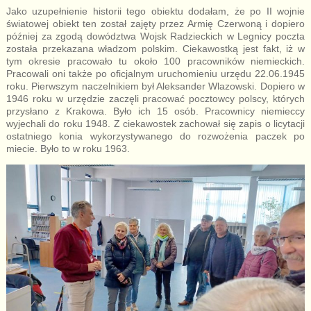
Jako uzupełnienie historii tego obiektu dodałam, że po II wojnie
światowej obiekt ten został zajęty przez Armię Czerwoną i dopiero
później za zgodą dowództwa Wojsk Radzieckich w Legnicy poczta
została przekazana władzom polskim. Ciekawostką jest fakt, iż w
tym okresie pracowało tu około 100 pracowników niemieckich.
Pracowali oni także po oficjalnym uruchomieniu urzędu 22.06.1945
roku. Pierwszym naczelnikiem był Aleksander Wlazowski. Dopiero w
1946 roku w urzędzie zaczęli pracować pocztowcy polscy, których
przysłano z Krakowa. Było ich 15 osób. Pracownicy niemieccy
wyjechali do roku 1948. Z ciekawostek zachował się zapis o licytacji
ostatniego konia wykorzystywanego do rozwożenia paczek po
miecie. Było to w roku 1963.