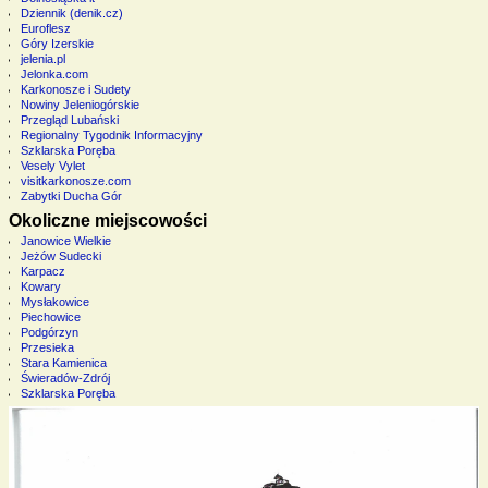
Dziennik (denik.cz)
Euroflesz
Góry Izerskie
jelenia.pl
Jelonka.com
Karkonosze i Sudety
Nowiny Jeleniogórskie
Przegląd Lubański
Regionalny Tygodnik Informacyjny
Szklarska Poręba
Vesely Vylet
visitkarkonosze.com
Zabytki Ducha Gór
Okoliczne miejscowości
Janowice Wielkie
Jeżów Sudecki
Karpacz
Kowary
Mysłakowice
Piechowice
Podgórzyn
Przesieka
Stara Kamienica
Świeradów-Zdrój
Szklarska Poręba