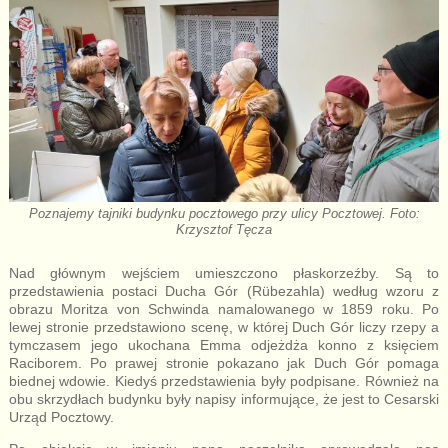
Poznajemy tajniki budynku pocztowego przy ulicy Pocztowej. Foto:
Krzysztof Tęcza
Nad głównym wejściem umieszczono płaskorzeźby. Są to
przedstawienia postaci Ducha Gór (Rübezahla) według wzoru z
obrazu Moritza von Schwinda namalowanego w 1859 roku. Po
lewej stronie przedstawiono scenę, w której Duch Gór liczy rzepy a
tymczasem jego ukochana Emma odjeżdża konno z księciem
Raciborem. Po prawej stronie pokazano jak Duch Gór pomaga
biednej wdowie. Kiedyś przedstawienia były podpisane. Również na
obu skrzydłach budynku były napisy informujące, że jest to Cesarski
Urząd Pocztowy.