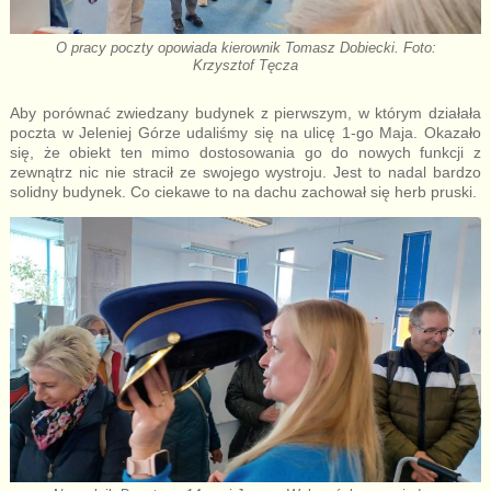
O pracy poczty opowiada kierownik Tomasz Dobiecki. Foto:
Krzysztof Tęcza
Aby porównać zwiedzany budynek z pierwszym, w którym działała
poczta w Jeleniej Górze udaliśmy się na ulicę 1-go Maja. Okazało
się, że obiekt ten mimo dostosowania go do nowych funkcji z
zewnątrz nic nie stracił ze swojego wystroju. Jest to nadal bardzo
solidny budynek. Co ciekawe to na dachu zachował się herb pruski.