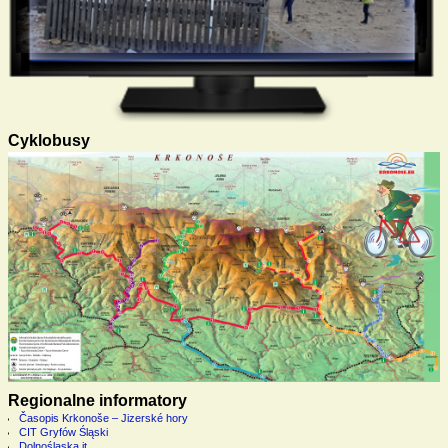
Cyklobusy
Regionalne informatory
Časopis Krkonoše – Jizerské hory
CIT Gryfów Śląski
Dolnośląska it