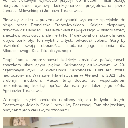
Po tak ciekawym wykładzie przybyli do muzeum mieli okazję
obejrzeć dwie wystawy kolekcjonerskie przygotowane przez
Janusza Milewskiego i Janusza Turakiewicza.
Pierwszy z nich zaprezentował rysunki wykonane specjalnie da
niego przez Franciszka Starowieyskiego. Kolejne eksponaty
dotyczyły działalności Czesława Słani największego w historii twórcy
znaczków pocztowych, ale nie tylko. Projektował on także dla wielu
krajów banknoty. Ten wybitny artysta odwiedził Jelenią Górę by
uświetnić swoją obecnością nadanie jego imienia dla
Młodzieżowego Koła Filatelistycznego.
Drugi Janusz zaprezentował kolekcję artykułów poświęconych
znaczkom ukazującym piękno Karkonoszy drukowanym w 20-
częściowym cyklu w kwartalniku Karkonosze. Cykl ten został
nagrodzony na Wystawie Filatelistycznej w Atenach w 2021 roku
srebrnym medalem. Muszę tutaj dodać, że współautorem
prezentowanej kolekcji oprócz Janusza jest także jego córka
Agnieszka Turakiewicz.
W drugiej części spotkania udaliśmy się do budynku Urzędu
Pocztowego Jelenia Góra 1 przy ulicy Pocztowej. Tam obejrzeliśmy
budynek z jego ciekawymi ozdobami.