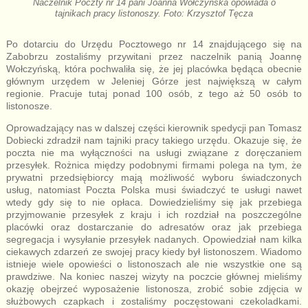
Naczelnik Poczty nr 14 pani Joanna Wołczyńska opowiada o
tajnikach pracy listonoszy. Foto: Krzysztof Tęcza
Po dotarciu do Urzędu Pocztowego nr 14 znajdującego się na
Zabobrzu zostaliśmy przywitani przez naczelnik panią Joannę
Wołczyńską, która pochwaliła się, że jej placówka będąca obecnie
głównym urzędem w Jeleniej Górze jest największą w całym
regionie. Pracuje tutaj ponad 100 osób, z tego aż 50 osób to
listonosze.
Oprowadzający nas w dalszej części kierownik spedycji pan Tomasz
Dobiecki zdradził nam tajniki pracy takiego urzędu. Okazuje się, że
poczta nie ma wyłączności na usługi związane z doręczaniem
przesyłek. Rożnica między podobnymi firmami polega na tym, że
prywatni przedsiębiorcy mają możliwość wyboru świadczonych
usług, natomiast Poczta Polska musi świadczyć te usługi nawet
wtedy gdy się to nie opłaca. Dowiedzieliśmy się jak przebiega
przyjmowanie przesyłek z kraju i ich rozdział na poszczególne
placówki oraz dostarczanie do adresatów oraz jak przebiega
segregacja i wysyłanie przesyłek nadanych. Opowiedział nam kilka
ciekawych zdarzeń ze swojej pracy kiedy był listonoszem. Wiadomo
istnieje wiele opowieści o listonoszach ale nie wszystkie one są
prawdziwe. Na koniec naszej wizyty na poczcie głównej mieliśmy
okazję obejrzeć wyposażenie listonosza, zrobić sobie zdjęcia w
służbowych czapkach i zostaliśmy poczęstowani czekoladkami.