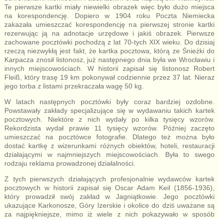
Te pierwsze kartki miały niewielki obrazek więc było dużo miejsca
na korespondencję. Dopiero w 1904 roku Poczta Niemiecka
zakazała umieszczać korespondencję na pierwszej stronie kartki
rezerwując ją na adnotacje urzędowe i jakiś obrazek. Pierwsze
zachowane pocztówki pochodzą z lat 70-tych XIX wieku. Do dzisiaj
rzeczą niezwykłą jest fakt, że kartka pocztowa, którą ze Śnieżki do
Karpacza znosił listonosz, już następnego dnia była we Wrocławiu i
innych miejscowościach. W historii zapisał się listonosz Robert
Fleiß, który trasę 19 km pokonywał codziennie przez 37 lat. Nieraz
jego torba z listami przekraczała wagę 50 kg.
W latach następnych pocztówki były coraz bardziej ozdobne.
Powstawały zakłady specjalizujące się w wydawaniu takich kartek
pocztowych. Niektóre z nich wydały po kilka tysięcy wzorów.
Rekordzista wydał prawie 11 tysięcy wzorów. Później zaczęto
umieszczać na pocztówce fotografie. Dlatego też można było
dostać kartkę z wizerunkami różnych obiektów, hoteli, restauracji
działającymi w najmniejszych miejscowościach. Była to swego
rodzaju reklama prowadzonej działalności.
Z tych pierwszych działających profesjonalnie wydawców kartek
pocztowych w historii zapisał się Oscar Adam Keil (1856-1936),
który prowadził swój zakład w Jagniątkowie. Jego pocztówki
ukazujące Karkonosze, Góry Izerskie i okolice do dziś uważane są
za najpiękniejsze, mimo iż wiele z nich pokazywało w sposób