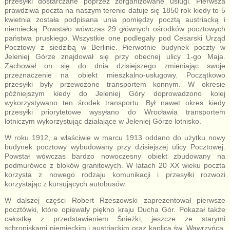
przesyłki dostarczane poprzez zorganizowane usługi. Pierwsza
prawdziwa poczta na naszym terenie datuje się 1850 rok kiedy to 5
kwietnia została podpisana unia pomiędzy pocztą austriacką i
niemiecką. Powstało wówczas 29 głównych ośrodków pocztowych
państwa pruskiego. Wszystkie one podlegały pod Cesarski Urząd
Pocztowy z siedzibą w Berlinie. Pierwotnie budynek poczty w
Jeleniej Górze znajdował się przy obecnej ulicy 1-go Maja.
Zachował on się do dnia dzisiejszego zmieniając swoje
przeznaczenie na obiekt mieszkalno-usługowy. Początkowo
przesyłki były przewożone transportem konnym. W okresie
późniejszym kiedy do Jeleniej Góry doprowadzono kolej
wykorzystywano ten środek transportu. Był nawet okres kiedy
przesyłki priorytetowe wysyłano do Wrocławia transportem
lotniczym wykorzystując działające w Jeleniej Górze lotnisko.
W roku 1912, a właściwie w marcu 1913 oddano do użytku nowy
budynek pocztowy wybudowany przy dzisiejszej ulicy Pocztowej.
Powstał wówczas bardzo nowoczesny obiekt zbudowany na
podmurówce z bloków granitowych. W latach 20 XX wieku poczta
korzysta z nowego rodzaju komunikacji i przesyłki rozwozi
korzystając z kursujących autobusów.
W dalszej części Robert Rzeszowski zaprezentował pierwsze
pocztówki, które opiewały piękno kraju Ducha Gór. Pokazał także
całostkę z przedstawieniem Śnieżki, jeszcze ze starymi
schroniskami niemieckim i austriackim oraz kaplicą św. Wawrzyńca.