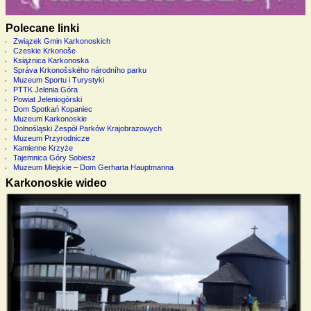
Polecane linki
Związek Gmin Karkonoskich
Czeskie Krkonoše
Książnica Karkonoska
Správa Krkonošského národního parku
Muzeum Sportu i Turystyki
PTTK Jelenia Góra
Powiat Jeleniogórski
Dom Spotkań Kopaniec
Muzeum Karkonoskie
Dolnośląski Zespół Parków Krajobrazowych
Muzeum Przyrodnicze
Kamienne Krzyże
Tajemnica Góry Sobiesz
Muzeum Miejskie – Dom Gerharta Hauptmanna
Karkonoskie wideo