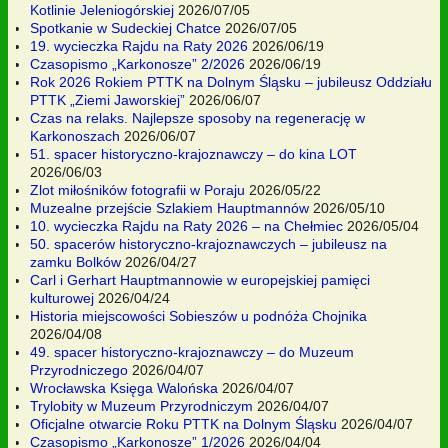
Kotlinie Jeleniogórskiej
2026/07/05
Spotkanie w Sudeckiej Chatce
2026/07/05
19. wycieczka Rajdu na Raty 2026
2026/06/19
Czasopismo „Karkonosze” 2/2026
2026/06/19
Rok 2026 Rokiem PTTK na Dolnym Śląsku – jubileusz Oddziału
PTTK „Ziemi Jaworskiej”
2026/06/07
Czas na relaks. Najlepsze sposoby na regenerację w
Karkonoszach
2026/06/07
51. spacer historyczno-krajoznawczy – do kina LOT
2026/06/03
Zlot miłośników fotografii w Poraju
2026/05/22
Muzealne przejście Szlakiem Hauptmannów
2026/05/10
10. wycieczka Rajdu na Raty 2026 – na Chełmiec
2026/05/04
50. spacerów historyczno-krajoznawczych – jubileusz na
zamku Bolków
2026/04/27
Carl i Gerhart Hauptmannowie w europejskiej pamięci
kulturowej
2026/04/24
Historia miejscowości Sobieszów u podnóża Chojnika
2026/04/08
49. spacer historyczno-krajoznawczy – do Muzeum
Przyrodniczego
2026/04/07
Wrocławska Księga Walońska
2026/04/07
Trylobity w Muzeum Przyrodniczym
2026/04/07
Oficjalne otwarcie Roku PTTK na Dolnym Śląsku
2026/04/07
Czasopismo „Karkonosze” 1/2026
2026/04/04