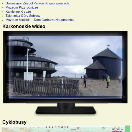
Dolnośląski Zespół Parków Krajobrazowych
Muzeum Przyrodnicze
Kamienne Krzyże
Tajemnica Góry Sobiesz
Muzeum Miejskie – Dom Gerharta Hauptmanna
Karkonoskie wideo
Cyklobusy