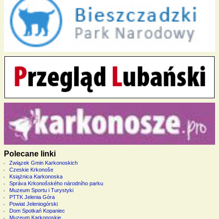
Polecane linki
Związek Gmin Karkonoskich
Czeskie Krkonoše
Książnica Karkonoska
Správa Krkonošského národního parku
Muzeum Sportu i Turystyki
PTTK Jelenia Góra
Powiat Jeleniogórski
Dom Spotkań Kopaniec
Muzeum Karkonoskie