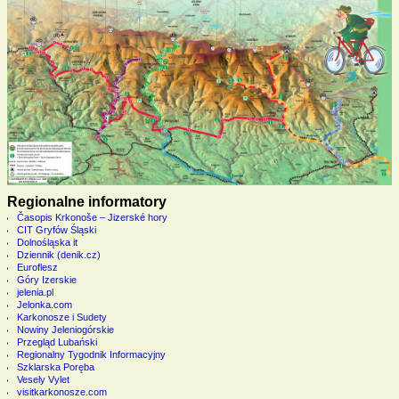
Regionalne informatory
Časopis Krkonoše – Jizerské hory
CIT Gryfów Śląski
Dolnośląska it
Dziennik (denik.cz)
Euroflesz
Góry Izerskie
jelenia.pl
Jelonka.com
Karkonosze i Sudety
Nowiny Jeleniogórskie
Przegląd Lubański
Regionalny Tygodnik Informacyjny
Szklarska Poręba
Vesely Vylet
visitkarkonosze.com