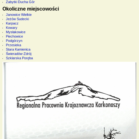
Zabytki Ducha Gór
Okoliczne miejscowości
Janowice Wielkie
Jeżów Sudecki
Karpacz
Kowary
Mysłakowice
Piechowice
Podgórzyn
Przesieka
Stara Kamienica
Świeradów-Zdrój
Szklarska Poręba