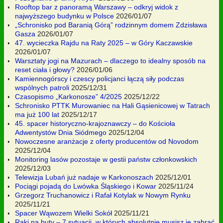
Rooftop bar z panoramą Warszawy – odkryj widok z
najwyższego budynku w Polsce
2026/01/07
„Schronisko pod Baranią Górą” rodzinnym domem Zdzisława
Gasza
2026/01/07
47. wycieczka Rajdu na Raty 2025 – w Góry Kaczawskie
2026/01/07
Warsztaty jogi na Mazurach – dlaczego to idealny sposób na
reset ciała i głowy?
2026/01/06
Kamiennogórscy i czescy policjanci łączą siły podczas
wspólnych patroli
2025/12/31
Czasopismo „Karkonosze” 4/2025
2025/12/22
Schronisko PTTK Murowaniec na Hali Gąsienicowej w Tatrach
ma już 100 lat
2025/12/17
45. spacer historyczno-krajoznawczy – do Kościoła
Adwentystów Dnia Siódmego
2025/12/04
Nowoczesne aranżacje z oferty producentów od Novodom
2025/12/04
Monitoring lasów pozostaje w gestii państw członkowskich
2025/12/03
Telewizja Lubań już nadaje w Karkonoszach
2025/12/01
Pociągi pojadą do Lwówka Śląskiego i Kowar
2025/11/24
Grzegorz Truchanowicz i Rafał Kotylak w Nowym Rynku
2025/11/21
Spacer Wąwozem Wielki Sokół
2025/11/21
Raki na buty – 7 sytuacji, w których absolutnie musisz je zabrać