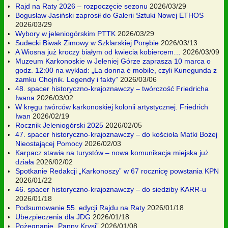
Rajd na Raty 2026 – rozpoczęcie sezonu
2026/03/29
Bogusław Jasiński zaprosił do Galerii Sztuki Nowej ETHOS
2026/03/29
Wybory w jeleniogórskim PTTK
2026/03/29
Sudecki Biwak Zimowy w Szklarskiej Porębie
2026/03/13
A Wiosna już kroczy białym od kwiecia kobiercem…
2026/03/09
Muzeum Karkonoskie w Jeleniej Górze zaprasza 10 marca o
godz. 12:00 na wykład: „La donna è mobile, czyli Kunegunda z
zamku Chojnik. Legendy i fakty”
2026/03/06
48. spacer historyczno-krajoznawczy – twórczość Friedricha
Iwana
2026/03/02
W kręgu twórców karkonoskiej kolonii artystycznej. Friedrich
Iwan
2026/02/19
Rocznik Jeleniogórski 2025
2026/02/05
47. spacer historyczno-krajoznawczy – do kościoła Matki Bożej
Nieostającej Pomocy
2026/02/03
Karpacz stawia na turystów – nowa komunikacja miejska już
działa
2026/02/02
Spotkanie Redakcji „Karkonoszy” w 67 rocznicę powstania KPN
2026/01/22
46. spacer historyczno-krajoznawczy – do siedziby KARR-u
2026/01/18
Podsumowanie 55. edycji Rajdu na Raty
2026/01/18
Ubezpieczenia dla JDG
2026/01/18
Pożegnanie „Panny Krysi”
2026/01/08