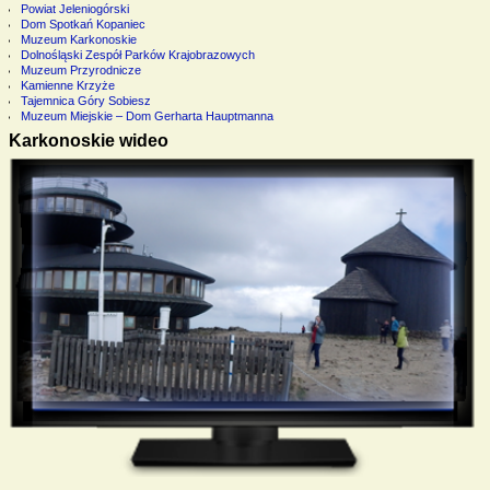
Powiat Jeleniogórski
Dom Spotkań Kopaniec
Muzeum Karkonoskie
Dolnośląski Zespół Parków Krajobrazowych
Muzeum Przyrodnicze
Kamienne Krzyże
Tajemnica Góry Sobiesz
Muzeum Miejskie – Dom Gerharta Hauptmanna
Karkonoskie wideo