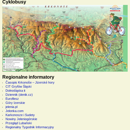
Cyklobusy
Regionalne informatory
Časopis Krkonoše – Jizerské hory
CIT Gryfów Śląski
Dolnośląska it
Dziennik (denik.cz)
Euroflesz
Góry Izerskie
jelenia.pl
Jelonka.com
Karkonosze i Sudety
Nowiny Jeleniogórskie
Przegląd Lubański
Regionalny Tygodnik Informacyjny