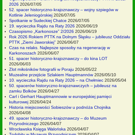
2026
2026/07/05
52. spacer historyczno-krajoznawczy – wojny szpiegów w
Kotlinie Jeleniogórskiej
2026/07/05
Spotkanie w Sudeckiej Chatce
2026/07/05
19. wycieczka Rajdu na Raty 2026
2026/06/19
Czasopismo „Karkonosze” 2/2026
2026/06/19
Rok 2026 Rokiem PTTK na Dolnym Śląsku – jubileusz Oddziału
PTTK „Ziemi Jaworskiej”
2026/06/07
Czas na relaks. Najlepsze sposoby na regenerację w
Karkonoszach
2026/06/07
51. spacer historyczno-krajoznawczy – do kina LOT
2026/06/03
Zlot miłośników fotografii w Poraju
2026/05/22
Muzealne przejście Szlakiem Hauptmannów
2026/05/10
10. wycieczka Rajdu na Raty 2026 – na Chełmiec
2026/05/04
50. spacerów historyczno-krajoznawczych – jubileusz na
zamku Bolków
2026/04/27
Carl i Gerhart Hauptmannowie w europejskiej pamięci
kulturowej
2026/04/24
Historia miejscowości Sobieszów u podnóża Chojnika
2026/04/08
49. spacer historyczno-krajoznawczy – do Muzeum
Przyrodniczego
2026/04/07
Wrocławska Księga Walońska
2026/04/07
Trylobity w Muzeum Przyrodniczym
2026/04/07