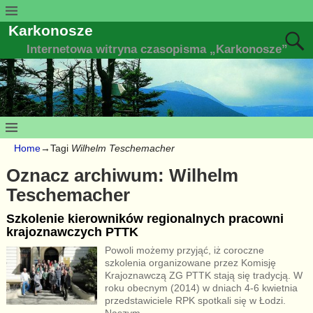
Karkonosze
Internetowa witryna czasopisma „Karkonosze”
Home
→Tagi
Wilhelm Teschemacher
Oznacz archiwum:
Wilhelm
Teschemacher
Szkolenie kierowników regionalnych pracowni
krajoznawczych PTTK
Powoli możemy przyjąć, iż coroczne
szkolenia organizowane przez Komisję
Krajoznawczą ZG PTTK stają się tradycją. W
roku obecnym (2014) w dniach 4-6 kwietnia
przedstawiciele RPK spotkali się w Łodzi.
Naszym
…