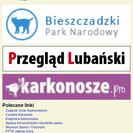
Polecane linki
Związek Gmin Karkonoskich
Czeskie Krkonoše
Książnica Karkonoska
Správa Krkonošského národního parku
Muzeum Sportu i Turystyki
PTTK Jelenia Góra