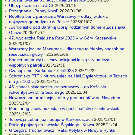
Ubezpieczenia dla JDG
2026/01/18
Pożegnanie „Panny Krysi”
2026/01/08
Rooftop bar z panoramą Warszawy – odkryj widok z
najwyższego budynku w Polsce
2026/01/07
„Schronisko pod Baranią Górą” rodzinnym domem Zdzisława
Gasza
2026/01/07
47. wycieczka Rajdu na Raty 2025 – w Góry Kaczawskie
2026/01/07
Warsztaty jogi na Mazurach – dlaczego to idealny sposób na
reset ciała i głowy?
2026/01/06
Kamiennogórscy i czescy policjanci łączą siły podczas
wspólnych patroli
2025/12/31
Czasopismo „Karkonosze” 4/2025
2025/12/22
Schronisko PTTK Murowaniec na Hali Gąsienicowej w Tatrach
ma już 100 lat
2025/12/17
45. spacer historyczno-krajoznawczy – do Kościoła
Adwentystów Dnia Siódmego
2025/12/04
Nowoczesne aranżacje z oferty producentów od Novodom
2025/12/04
Monitoring lasów pozostaje w gestii państw członkowskich
2025/12/03
Telewizja Lubań już nadaje w Karkonoszach
2025/12/01
Pociągi pojadą do Lwówka Śląskiego i Kowar
2025/11/24
Grzegorz Truchanowicz i Rafał Kotylak w Nowym Rynku