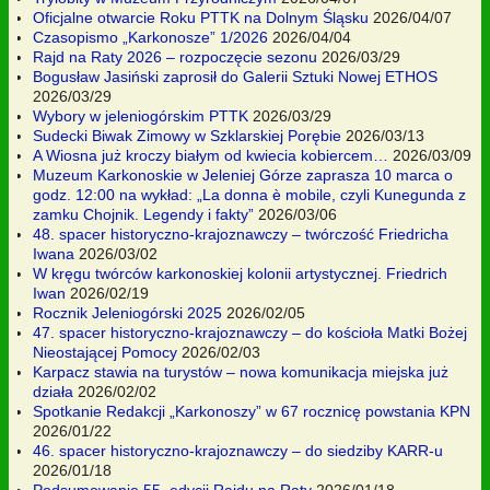
Oficjalne otwarcie Roku PTTK na Dolnym Śląsku
2026/04/07
Czasopismo „Karkonosze” 1/2026
2026/04/04
Rajd na Raty 2026 – rozpoczęcie sezonu
2026/03/29
Bogusław Jasiński zaprosił do Galerii Sztuki Nowej ETHOS
2026/03/29
Wybory w jeleniogórskim PTTK
2026/03/29
Sudecki Biwak Zimowy w Szklarskiej Porębie
2026/03/13
A Wiosna już kroczy białym od kwiecia kobiercem…
2026/03/09
Muzeum Karkonoskie w Jeleniej Górze zaprasza 10 marca o
godz. 12:00 na wykład: „La donna è mobile, czyli Kunegunda z
zamku Chojnik. Legendy i fakty”
2026/03/06
48. spacer historyczno-krajoznawczy – twórczość Friedricha
Iwana
2026/03/02
W kręgu twórców karkonoskiej kolonii artystycznej. Friedrich
Iwan
2026/02/19
Rocznik Jeleniogórski 2025
2026/02/05
47. spacer historyczno-krajoznawczy – do kościoła Matki Bożej
Nieostającej Pomocy
2026/02/03
Karpacz stawia na turystów – nowa komunikacja miejska już
działa
2026/02/02
Spotkanie Redakcji „Karkonoszy” w 67 rocznicę powstania KPN
2026/01/22
46. spacer historyczno-krajoznawczy – do siedziby KARR-u
2026/01/18
Podsumowanie 55. edycji Rajdu na Raty
2026/01/18