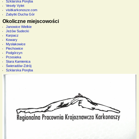
Szklarska Poręba
Vesely Vylet
visitkarkonosze.com
Zabytki Ducha Gór
Okoliczne miejscowości
Janowice Wielkie
Jeżów Sudecki
Karpacz
Kowary
Mysłakowice
Piechowice
Podgórzyn
Przesieka
Stara Kamienica
Świeradów-Zdrój
Szklarska Poręba