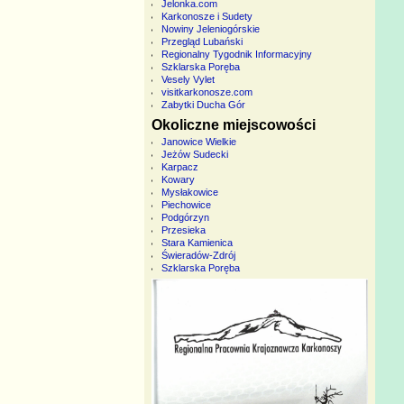
Jelonka.com
Karkonosze i Sudety
Nowiny Jeleniogórskie
Przegląd Lubański
Regionalny Tygodnik Informacyjny
Szklarska Poręba
Vesely Vylet
visitkarkonosze.com
Zabytki Ducha Gór
Okoliczne miejscowości
Janowice Wielkie
Jeżów Sudecki
Karpacz
Kowary
Mysłakowice
Piechowice
Podgórzyn
Przesieka
Stara Kamienica
Świeradów-Zdrój
Szklarska Poręba