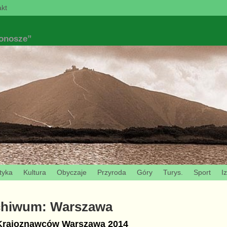
kt
konosze”
tyka
Kultura
Obyczaje
Przyroda
Góry
Turys.
Sport
I
chiwum:
Warszawa
 Krajoznawców Warszawa 2014