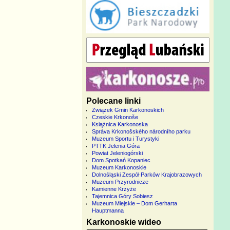
Polecane linki
Związek Gmin Karkonoskich
Czeskie Krkonoše
Książnica Karkonoska
Správa Krkonošského národního parku
Muzeum Sportu i Turystyki
PTTK Jelenia Góra
Powiat Jeleniogórski
Dom Spotkań Kopaniec
Muzeum Karkonoskie
Dolnośląski Zespół Parków Krajobrazowych
Muzeum Przyrodnicze
Kamienne Krzyże
Tajemnica Góry Sobiesz
Muzeum Miejskie – Dom Gerharta
Hauptmanna
Karkonoskie wideo