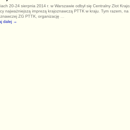
iach 20-24 sierpnia 2014 r. w Warszawie odbył się Centralny Zlot Kra
cy najważniejszą imprezą krajoznawczą PTTK w kraju. Tym razem, na z
oznawczej ZG PTTK, organizację
…
j dalej →