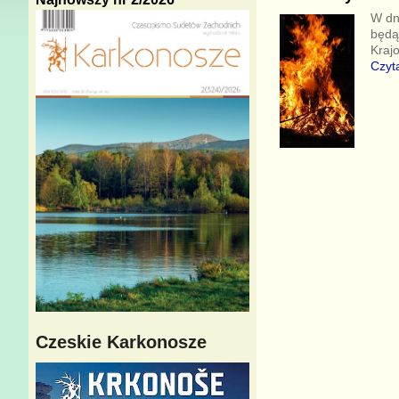
W dn
będą
Kraj
Czyta
Czeskie Karkonosze