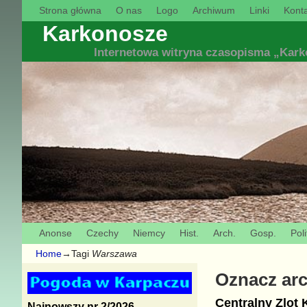
Strona główna
O nas
Logo
Archiwum
Linki
Konta
Karkonosze
Internetowa witryna czasopisma „Kar
Anonse
Czechy
Niemcy
Hist.
Arch.
Gosp.
Poli
Home
→Tagi
Warszawa
Oznacz ar
Centralny Zlot
Najnowszy nr 2/2026