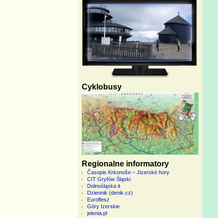
Cyklobusy
Regionalne informatory
Časopis Krkonoše – Jizerské hory
CIT Gryfów Śląski
Dolnośląska it
Dziennik (denik.cz)
Euroflesz
Góry Izerskie
jelenia.pl