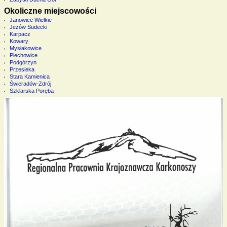
Okoliczne miejscowości
Janowice Wielkie
Jeżów Sudecki
Karpacz
Kowary
Mysłakowice
Piechowice
Podgórzyn
Przesieka
Stara Kamienica
Świeradów-Zdrój
Szklarska Poręba