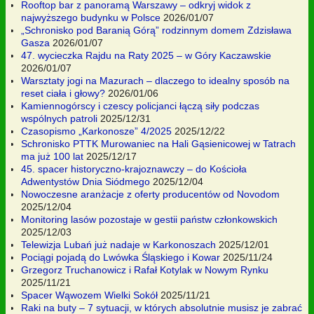
Rooftop bar z panoramą Warszawy – odkryj widok z
najwyższego budynku w Polsce
2026/01/07
„Schronisko pod Baranią Górą” rodzinnym domem Zdzisława
Gasza
2026/01/07
47. wycieczka Rajdu na Raty 2025 – w Góry Kaczawskie
2026/01/07
Warsztaty jogi na Mazurach – dlaczego to idealny sposób na
reset ciała i głowy?
2026/01/06
Kamiennogórscy i czescy policjanci łączą siły podczas
wspólnych patroli
2025/12/31
Czasopismo „Karkonosze” 4/2025
2025/12/22
Schronisko PTTK Murowaniec na Hali Gąsienicowej w Tatrach
ma już 100 lat
2025/12/17
45. spacer historyczno-krajoznawczy – do Kościoła
Adwentystów Dnia Siódmego
2025/12/04
Nowoczesne aranżacje z oferty producentów od Novodom
2025/12/04
Monitoring lasów pozostaje w gestii państw członkowskich
2025/12/03
Telewizja Lubań już nadaje w Karkonoszach
2025/12/01
Pociągi pojadą do Lwówka Śląskiego i Kowar
2025/11/24
Grzegorz Truchanowicz i Rafał Kotylak w Nowym Rynku
2025/11/21
Spacer Wąwozem Wielki Sokół
2025/11/21
Raki na buty – 7 sytuacji, w których absolutnie musisz je zabrać