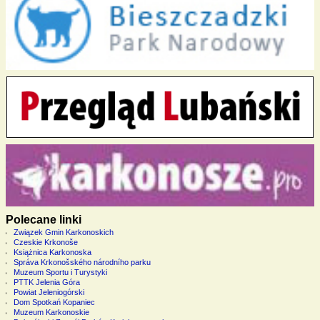
Polecane linki
Związek Gmin Karkonoskich
Czeskie Krkonoše
Książnica Karkonoska
Správa Krkonošského národního parku
Muzeum Sportu i Turystyki
PTTK Jelenia Góra
Powiat Jeleniogórski
Dom Spotkań Kopaniec
Muzeum Karkonoskie