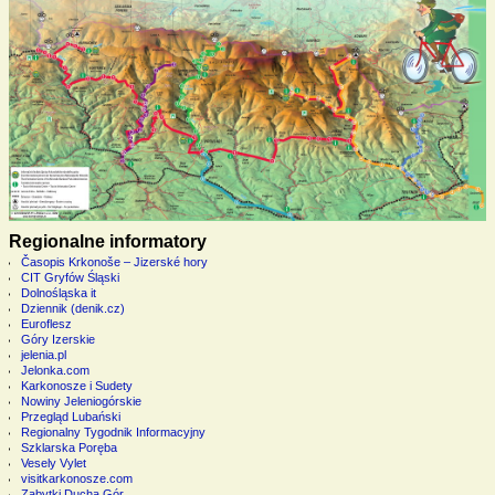
Regionalne informatory
Časopis Krkonoše – Jizerské hory
CIT Gryfów Śląski
Dolnośląska it
Dziennik (denik.cz)
Euroflesz
Góry Izerskie
jelenia.pl
Jelonka.com
Karkonosze i Sudety
Nowiny Jeleniogórskie
Przegląd Lubański
Regionalny Tygodnik Informacyjny
Szklarska Poręba
Vesely Vylet
visitkarkonosze.com
Zabytki Ducha Gór