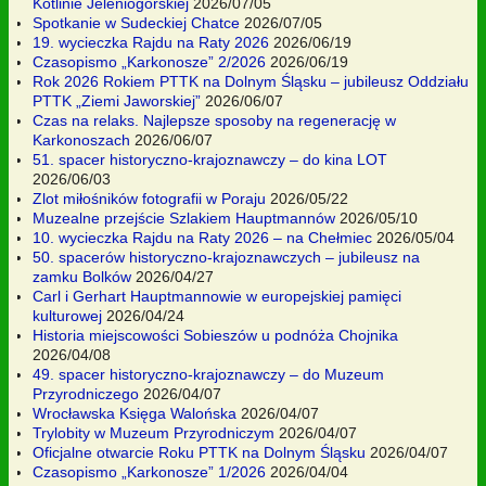
Kotlinie Jeleniogórskiej
2026/07/05
Spotkanie w Sudeckiej Chatce
2026/07/05
19. wycieczka Rajdu na Raty 2026
2026/06/19
Czasopismo „Karkonosze” 2/2026
2026/06/19
Rok 2026 Rokiem PTTK na Dolnym Śląsku – jubileusz Oddziału
PTTK „Ziemi Jaworskiej”
2026/06/07
Czas na relaks. Najlepsze sposoby na regenerację w
Karkonoszach
2026/06/07
51. spacer historyczno-krajoznawczy – do kina LOT
2026/06/03
Zlot miłośników fotografii w Poraju
2026/05/22
Muzealne przejście Szlakiem Hauptmannów
2026/05/10
10. wycieczka Rajdu na Raty 2026 – na Chełmiec
2026/05/04
50. spacerów historyczno-krajoznawczych – jubileusz na
zamku Bolków
2026/04/27
Carl i Gerhart Hauptmannowie w europejskiej pamięci
kulturowej
2026/04/24
Historia miejscowości Sobieszów u podnóża Chojnika
2026/04/08
49. spacer historyczno-krajoznawczy – do Muzeum
Przyrodniczego
2026/04/07
Wrocławska Księga Walońska
2026/04/07
Trylobity w Muzeum Przyrodniczym
2026/04/07
Oficjalne otwarcie Roku PTTK na Dolnym Śląsku
2026/04/07
Czasopismo „Karkonosze” 1/2026
2026/04/04