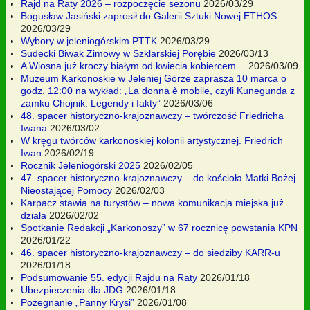
Rajd na Raty 2026 – rozpoczęcie sezonu
2026/03/29
Bogusław Jasiński zaprosił do Galerii Sztuki Nowej ETHOS
2026/03/29
Wybory w jeleniogórskim PTTK
2026/03/29
Sudecki Biwak Zimowy w Szklarskiej Porębie
2026/03/13
A Wiosna już kroczy białym od kwiecia kobiercem…
2026/03/09
Muzeum Karkonoskie w Jeleniej Górze zaprasza 10 marca o
godz. 12:00 na wykład: „La donna è mobile, czyli Kunegunda z
zamku Chojnik. Legendy i fakty”
2026/03/06
48. spacer historyczno-krajoznawczy – twórczość Friedricha
Iwana
2026/03/02
W kręgu twórców karkonoskiej kolonii artystycznej. Friedrich
Iwan
2026/02/19
Rocznik Jeleniogórski 2025
2026/02/05
47. spacer historyczno-krajoznawczy – do kościoła Matki Bożej
Nieostającej Pomocy
2026/02/03
Karpacz stawia na turystów – nowa komunikacja miejska już
działa
2026/02/02
Spotkanie Redakcji „Karkonoszy” w 67 rocznicę powstania KPN
2026/01/22
46. spacer historyczno-krajoznawczy – do siedziby KARR-u
2026/01/18
Podsumowanie 55. edycji Rajdu na Raty
2026/01/18
Ubezpieczenia dla JDG
2026/01/18
Pożegnanie „Panny Krysi”
2026/01/08