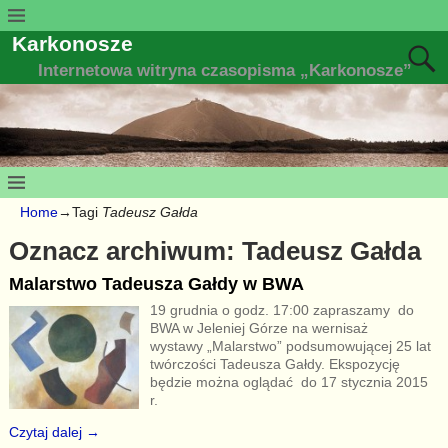
Karkonosze
Internetowa witryna czasopisma „Karkonosze”
Home
→Tagi
Tadeusz Gałda
Oznacz archiwum:
Tadeusz Gałda
Malarstwo Tadeusza Gałdy w BWA
19 grudnia o godz. 17:00 zapraszamy do
BWA w Jeleniej Górze na wernisaż
wystawy „Malarstwo” podsumowującej 25 lat
twórczości Tadeusza Gałdy. Ekspozycję
będzie można oglądać do 17 stycznia 2015
r.
Czytaj dalej →