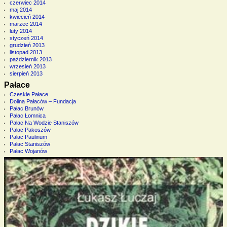
czerwiec 2014
maj 2014
kwiecień 2014
marzec 2014
luty 2014
styczeń 2014
grudzień 2013
listopad 2013
październik 2013
wrzesień 2013
sierpień 2013
Pałace
Czeskie Pałace
Dolina Pałaców – Fundacja
Pałac Brunów
Pałac Łomnica
Pałac Na Wodzie Staniszów
Pałac Pakoszów
Pałac Paulinum
Pałac Staniszów
Pałac Wojanów