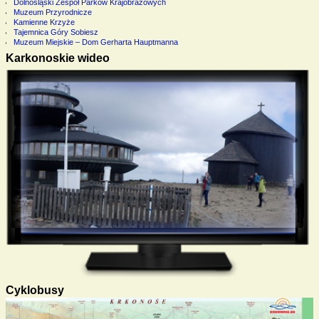
Dolnośląski Zespół Parków Krajobrazowych
Muzeum Przyrodnicze
Kamienne Krzyże
Tajemnica Góry Sobiesz
Muzeum Miejskie – Dom Gerharta Hauptmanna
Karkonoskie wideo
Cyklobusy