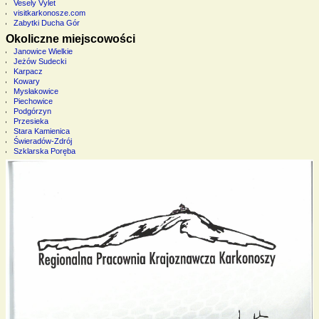
Vesely Vylet
visitkarkonosze.com
Zabytki Ducha Gór
Okoliczne miejscowości
Janowice Wielkie
Jeżów Sudecki
Karpacz
Kowary
Mysłakowice
Piechowice
Podgórzyn
Przesieka
Stara Kamienica
Świeradów-Zdrój
Szklarska Poręba