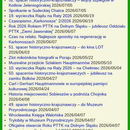
Kotlinie Jeleniogórskiej
2026/07/05
Spotkanie w Sudeckiej Chatce
2026/07/05
19. wycieczka Rajdu na Raty 2026
2026/06/19
Czasopismo „Karkonosze” 2/2026
2026/06/19
Rok 2026 Rokiem PTTK na Dolnym Śląsku – jubileusz Oddziału
PTTK „Ziemi Jaworskiej”
2026/06/07
Czas na relaks. Najlepsze sposoby na regenerację w
Karkonoszach
2026/06/07
51. spacer historyczno-krajoznawczy – do kina LOT
2026/06/03
Zlot miłośników fotografii w Poraju
2026/05/22
Muzealne przejście Szlakiem Hauptmannów
2026/05/10
10. wycieczka Rajdu na Raty 2026 – na Chełmiec
2026/05/04
50. spacerów historyczno-krajoznawczych – jubileusz na
zamku Bolków
2026/04/27
Carl i Gerhart Hauptmannowie w europejskiej pamięci
kulturowej
2026/04/24
Historia miejscowości Sobieszów u podnóża Chojnika
2026/04/08
49. spacer historyczno-krajoznawczy – do Muzeum
Przyrodniczego
2026/04/07
Wrocławska Księga Walońska
2026/04/07
Trylobity w Muzeum Przyrodniczym
2026/04/07
Oficjalne otwarcie Roku PTTK na Dolnym Śląsku
2026/04/07