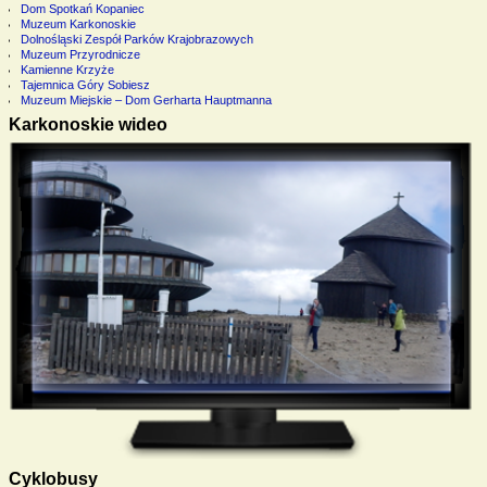
Dom Spotkań Kopaniec
Muzeum Karkonoskie
Dolnośląski Zespół Parków Krajobrazowych
Muzeum Przyrodnicze
Kamienne Krzyże
Tajemnica Góry Sobiesz
Muzeum Miejskie – Dom Gerharta Hauptmanna
Karkonoskie wideo
Cyklobusy