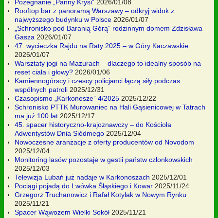
Pożegnanie „Panny Krysi”
2026/01/08
Rooftop bar z panoramą Warszawy – odkryj widok z
najwyższego budynku w Polsce
2026/01/07
„Schronisko pod Baranią Górą” rodzinnym domem Zdzisława
Gasza
2026/01/07
47. wycieczka Rajdu na Raty 2025 – w Góry Kaczawskie
2026/01/07
Warsztaty jogi na Mazurach – dlaczego to idealny sposób na
reset ciała i głowy?
2026/01/06
Kamiennogórscy i czescy policjanci łączą siły podczas
wspólnych patroli
2025/12/31
Czasopismo „Karkonosze” 4/2025
2025/12/22
Schronisko PTTK Murowaniec na Hali Gąsienicowej w Tatrach
ma już 100 lat
2025/12/17
45. spacer historyczno-krajoznawczy – do Kościoła
Adwentystów Dnia Siódmego
2025/12/04
Nowoczesne aranżacje z oferty producentów od Novodom
2025/12/04
Monitoring lasów pozostaje w gestii państw członkowskich
2025/12/03
Telewizja Lubań już nadaje w Karkonoszach
2025/12/01
Pociągi pojadą do Lwówka Śląskiego i Kowar
2025/11/24
Grzegorz Truchanowicz i Rafał Kotylak w Nowym Rynku
2025/11/21
Spacer Wąwozem Wielki Sokół
2025/11/21