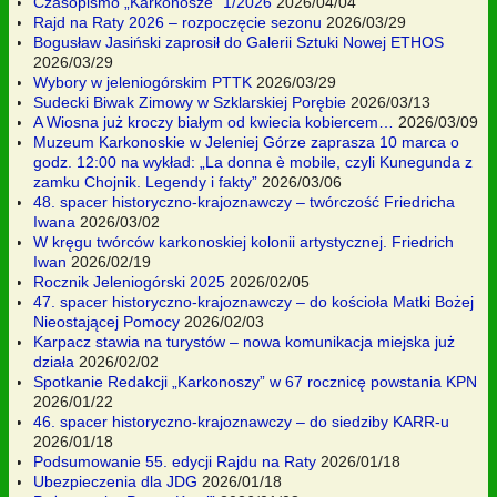
Czasopismo „Karkonosze” 1/2026
2026/04/04
Rajd na Raty 2026 – rozpoczęcie sezonu
2026/03/29
Bogusław Jasiński zaprosił do Galerii Sztuki Nowej ETHOS
2026/03/29
Wybory w jeleniogórskim PTTK
2026/03/29
Sudecki Biwak Zimowy w Szklarskiej Porębie
2026/03/13
A Wiosna już kroczy białym od kwiecia kobiercem…
2026/03/09
Muzeum Karkonoskie w Jeleniej Górze zaprasza 10 marca o
godz. 12:00 na wykład: „La donna è mobile, czyli Kunegunda z
zamku Chojnik. Legendy i fakty”
2026/03/06
48. spacer historyczno-krajoznawczy – twórczość Friedricha
Iwana
2026/03/02
W kręgu twórców karkonoskiej kolonii artystycznej. Friedrich
Iwan
2026/02/19
Rocznik Jeleniogórski 2025
2026/02/05
47. spacer historyczno-krajoznawczy – do kościoła Matki Bożej
Nieostającej Pomocy
2026/02/03
Karpacz stawia na turystów – nowa komunikacja miejska już
działa
2026/02/02
Spotkanie Redakcji „Karkonoszy” w 67 rocznicę powstania KPN
2026/01/22
46. spacer historyczno-krajoznawczy – do siedziby KARR-u
2026/01/18
Podsumowanie 55. edycji Rajdu na Raty
2026/01/18
Ubezpieczenia dla JDG
2026/01/18