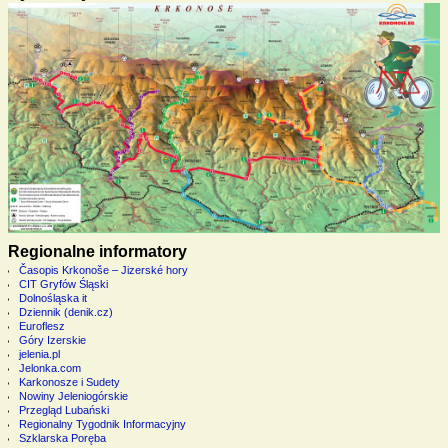
Regionalne informatory
Časopis Krkonoše – Jizerské hory
CIT Gryfów Śląski
Dolnośląska it
Dziennik (denik.cz)
Euroflesz
Góry Izerskie
jelenia.pl
Jelonka.com
Karkonosze i Sudety
Nowiny Jeleniogórskie
Przegląd Lubański
Regionalny Tygodnik Informacyjny
Szklarska Poręba