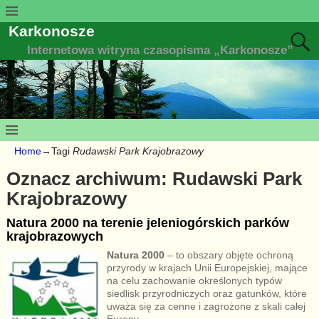
Karkonosze
Internetowa witryna czasopisma „Karkonosze”
Home
→Tagi
Rudawski Park Krajobrazowy
Oznacz archiwum:
Rudawski Park
Krajobrazowy
Natura 2000 na terenie jeleniogórskich parków
krajobrazowych
Natura 2000
– to obszary objęte ochroną
przyrody w krajach Unii Europejskiej, mające
na celu zachowanie określonych typów
siedlisk przyrodniczych oraz gatunków, które
uważa się za cenne i zagrożone z skali całej
Europy.