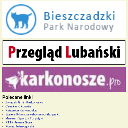
Polecane linki
Związek Gmin Karkonoskich
Czeskie Krkonoše
Książnica Karkonoska
Správa Krkonošského národního parku
Muzeum Sportu i Turystyki
PTTK Jelenia Góra
Powiat Jeleniogórski