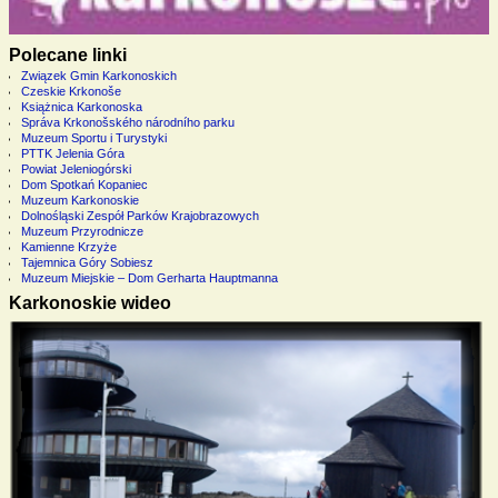
Polecane linki
Związek Gmin Karkonoskich
Czeskie Krkonoše
Książnica Karkonoska
Správa Krkonošského národního parku
Muzeum Sportu i Turystyki
PTTK Jelenia Góra
Powiat Jeleniogórski
Dom Spotkań Kopaniec
Muzeum Karkonoskie
Dolnośląski Zespół Parków Krajobrazowych
Muzeum Przyrodnicze
Kamienne Krzyże
Tajemnica Góry Sobiesz
Muzeum Miejskie – Dom Gerharta Hauptmanna
Karkonoskie wideo