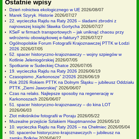
Ostatnie wpisy
Dzień rolnictwa ekologicznego w UE
2026/08/07
Marek Szyryk. Historie
2026/07/27
22. wycieczka Rajdu na Raty 2026 – śladami zbrodni z
najnowszej książki Sławka Gortycha
2026/07/27
KSeF w firmach transportowych – jak uniknąć chaosu przy
wdrożeniu obowiązkowej e-faktury?
2026/07/27
Ogólnopolskie Forum Fotografii Krajoznawczej PTTK w Łodzi
2026
2026/07/05
52. spacer historyczno-krajoznawczy – wojny szpiegów w
Kotlinie Jeleniogórskiej
2026/07/05
Spotkanie w Sudeckiej Chatce
2026/07/05
19. wycieczka Rajdu na Raty 2026
2026/06/19
Czasopismo „Karkonosze” 2/2026
2026/06/19
Rok 2026 Rokiem PTTK na Dolnym Śląsku – jubileusz Oddziału
PTTK „Ziemi Jaworskiej”
2026/06/07
Czas na relaks. Najlepsze sposoby na regenerację w
Karkonoszach
2026/06/07
51. spacer historyczno-krajoznawczy – do kina LOT
2026/06/03
Zlot miłośników fotografii w Poraju
2026/05/22
Muzealne przejście Szlakiem Hauptmannów
2026/05/10
10. wycieczka Rajdu na Raty 2026 – na Chełmiec
2026/05/04
50. spacerów historyczno-krajoznawczych – jubileusz na
zamku Bolków
2026/04/27