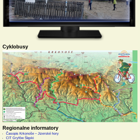
Cyklobusy
Regionalne informatory
Časopis Krkonoše – Jizerské hory
CIT Gryfów Śląski