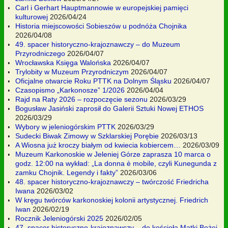
Carl i Gerhart Hauptmannowie w europejskiej pamięci
kulturowej
2026/04/24
Historia miejscowości Sobieszów u podnóża Chojnika
2026/04/08
49. spacer historyczno-krajoznawczy – do Muzeum
Przyrodniczego
2026/04/07
Wrocławska Księga Walońska
2026/04/07
Trylobity w Muzeum Przyrodniczym
2026/04/07
Oficjalne otwarcie Roku PTTK na Dolnym Śląsku
2026/04/07
Czasopismo „Karkonosze” 1/2026
2026/04/04
Rajd na Raty 2026 – rozpoczęcie sezonu
2026/03/29
Bogusław Jasiński zaprosił do Galerii Sztuki Nowej ETHOS
2026/03/29
Wybory w jeleniogórskim PTTK
2026/03/29
Sudecki Biwak Zimowy w Szklarskiej Porębie
2026/03/13
A Wiosna już kroczy białym od kwiecia kobiercem…
2026/03/09
Muzeum Karkonoskie w Jeleniej Górze zaprasza 10 marca o
godz. 12:00 na wykład: „La donna è mobile, czyli Kunegunda z
zamku Chojnik. Legendy i fakty”
2026/03/06
48. spacer historyczno-krajoznawczy – twórczość Friedricha
Iwana
2026/03/02
W kręgu twórców karkonoskiej kolonii artystycznej. Friedrich
Iwan
2026/02/19
Rocznik Jeleniogórski 2025
2026/02/05
47. spacer historyczno-krajoznawczy – do kościoła Matki Bożej