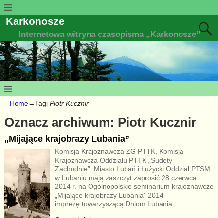
Karkonosze
Internetowa witryna czasopisma „Karkonosze”
Home
→Tagi
Piotr Kucznir
Oznacz archiwum:
Piotr Kucznir
„Mijające krajobrazy Lubania”
Komisja Krajoznawcza ZG PTTK, Komisja
Krajoznawcza Oddziału PTTK „Sudety
Zachodnie”, Miasto Lubań i Łużycki Oddział PTSM
w Lubaniu mają zaszczyt zaprosić 28 czerwca
2014 r. na Ogólnopolskie seminarium krajoznawcze
„Mijające krajobrazy Lubania” 2014
imprezę towarzyszącą Dniom Lubania