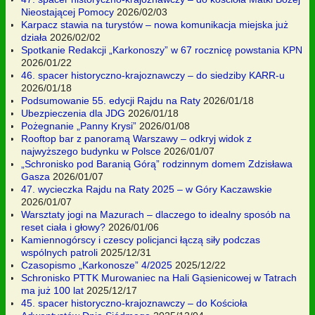
Nieostającej Pomocy
2026/02/03
Karpacz stawia na turystów – nowa komunikacja miejska już
działa
2026/02/02
Spotkanie Redakcji „Karkonoszy” w 67 rocznicę powstania KPN
2026/01/22
46. spacer historyczno-krajoznawczy – do siedziby KARR-u
2026/01/18
Podsumowanie 55. edycji Rajdu na Raty
2026/01/18
Ubezpieczenia dla JDG
2026/01/18
Pożegnanie „Panny Krysi”
2026/01/08
Rooftop bar z panoramą Warszawy – odkryj widok z
najwyższego budynku w Polsce
2026/01/07
„Schronisko pod Baranią Górą” rodzinnym domem Zdzisława
Gasza
2026/01/07
47. wycieczka Rajdu na Raty 2025 – w Góry Kaczawskie
2026/01/07
Warsztaty jogi na Mazurach – dlaczego to idealny sposób na
reset ciała i głowy?
2026/01/06
Kamiennogórscy i czescy policjanci łączą siły podczas
wspólnych patroli
2025/12/31
Czasopismo „Karkonosze” 4/2025
2025/12/22
Schronisko PTTK Murowaniec na Hali Gąsienicowej w Tatrach
ma już 100 lat
2025/12/17
45. spacer historyczno-krajoznawczy – do Kościoła