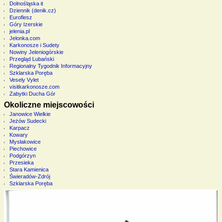
Dolnośląska it
Dziennik (denik.cz)
Euroflesz
Góry Izerskie
jelenia.pl
Jelonka.com
Karkonosze i Sudety
Nowiny Jeleniogórskie
Przegląd Lubański
Regionalny Tygodnik Informacyjny
Szklarska Poręba
Vesely Vylet
visitkarkonosze.com
Zabytki Ducha Gór
Okoliczne miejscowości
Janowice Wielkie
Jeżów Sudecki
Karpacz
Kowary
Mysłakowice
Piechowice
Podgórzyn
Przesieka
Stara Kamienica
Świeradów-Zdrój
Szklarska Poręba