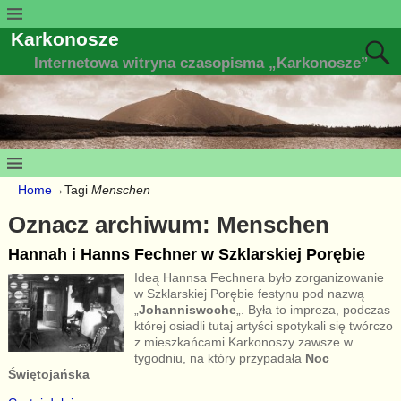
Karkonosze
Internetowa witryna czasopisma „Karkonosze”
Home
→Tagi
Menschen
Oznacz archiwum:
Menschen
Hannah i Hanns Fechner w Szklarskiej Porębie
Ideą Hannsa Fechnera było zorganizowanie
w Szklarskiej Porębie festynu pod nazwą
„
Johanniswoche
„. Była to impreza, podczas
której osiadli tutaj artyści spotykali się twórczo
z mieszkańcami Karkonoszy zawsze w
tygodniu, na który przypadała
Noc
Świętojańska