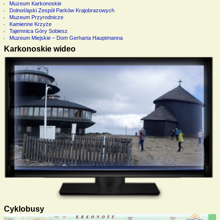
Muzeum Karkonoskie
Dolnośląski Zespół Parków Krajobrazowych
Muzeum Przyrodnicze
Kamienne Krzyże
Tajemnica Góry Sobiesz
Muzeum Miejskie – Dom Gerharta Hauptmanna
Karkonoskie wideo
Cyklobusy