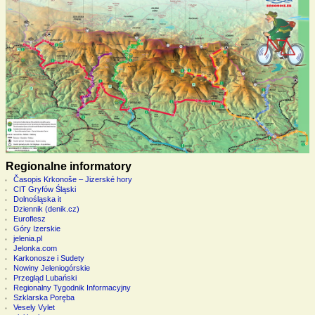
Regionalne informatory
Časopis Krkonoše – Jizerské hory
CIT Gryfów Śląski
Dolnośląska it
Dziennik (denik.cz)
Euroflesz
Góry Izerskie
jelenia.pl
Jelonka.com
Karkonosze i Sudety
Nowiny Jeleniogórskie
Przegląd Lubański
Regionalny Tygodnik Informacyjny
Szklarska Poręba
Vesely Vylet