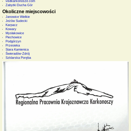
visitkarkonosze.com
Zabytki Ducha Gór
Okoliczne miejscowości
Janowice Wielkie
Jeżów Sudecki
Karpacz
Kowary
Mysłakowice
Piechowice
Podgórzyn
Przesieka
Stara Kamienica
Świeradów-Zdrój
Szklarska Poręba