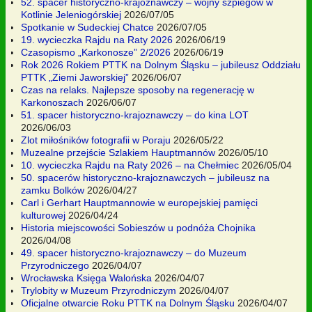
52. spacer historyczno-krajoznawczy – wojny szpiegów w
Kotlinie Jeleniogórskiej
2026/07/05
Spotkanie w Sudeckiej Chatce
2026/07/05
19. wycieczka Rajdu na Raty 2026
2026/06/19
Czasopismo „Karkonosze” 2/2026
2026/06/19
Rok 2026 Rokiem PTTK na Dolnym Śląsku – jubileusz Oddziału
PTTK „Ziemi Jaworskiej”
2026/06/07
Czas na relaks. Najlepsze sposoby na regenerację w
Karkonoszach
2026/06/07
51. spacer historyczno-krajoznawczy – do kina LOT
2026/06/03
Zlot miłośników fotografii w Poraju
2026/05/22
Muzealne przejście Szlakiem Hauptmannów
2026/05/10
10. wycieczka Rajdu na Raty 2026 – na Chełmiec
2026/05/04
50. spacerów historyczno-krajoznawczych – jubileusz na
zamku Bolków
2026/04/27
Carl i Gerhart Hauptmannowie w europejskiej pamięci
kulturowej
2026/04/24
Historia miejscowości Sobieszów u podnóża Chojnika
2026/04/08
49. spacer historyczno-krajoznawczy – do Muzeum
Przyrodniczego
2026/04/07
Wrocławska Księga Walońska
2026/04/07
Trylobity w Muzeum Przyrodniczym
2026/04/07
Oficjalne otwarcie Roku PTTK na Dolnym Śląsku
2026/04/07