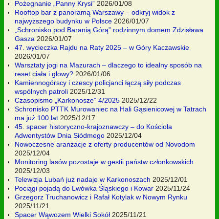
Pożegnanie „Panny Krysi”
2026/01/08
Rooftop bar z panoramą Warszawy – odkryj widok z
najwyższego budynku w Polsce
2026/01/07
„Schronisko pod Baranią Górą” rodzinnym domem Zdzisława
Gasza
2026/01/07
47. wycieczka Rajdu na Raty 2025 – w Góry Kaczawskie
2026/01/07
Warsztaty jogi na Mazurach – dlaczego to idealny sposób na
reset ciała i głowy?
2026/01/06
Kamiennogórscy i czescy policjanci łączą siły podczas
wspólnych patroli
2025/12/31
Czasopismo „Karkonosze” 4/2025
2025/12/22
Schronisko PTTK Murowaniec na Hali Gąsienicowej w Tatrach
ma już 100 lat
2025/12/17
45. spacer historyczno-krajoznawczy – do Kościoła
Adwentystów Dnia Siódmego
2025/12/04
Nowoczesne aranżacje z oferty producentów od Novodom
2025/12/04
Monitoring lasów pozostaje w gestii państw członkowskich
2025/12/03
Telewizja Lubań już nadaje w Karkonoszach
2025/12/01
Pociągi pojadą do Lwówka Śląskiego i Kowar
2025/11/24
Grzegorz Truchanowicz i Rafał Kotylak w Nowym Rynku
2025/11/21
Spacer Wąwozem Wielki Sokół
2025/11/21