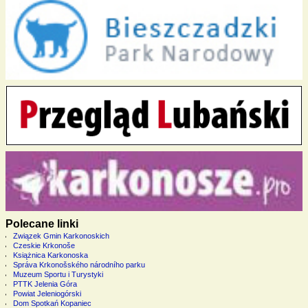
Polecane linki
Związek Gmin Karkonoskich
Czeskie Krkonoše
Książnica Karkonoska
Správa Krkonošského národního parku
Muzeum Sportu i Turystyki
PTTK Jelenia Góra
Powiat Jeleniogórski
Dom Spotkań Kopaniec