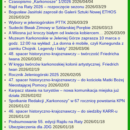
Czasopismo „Karkonosze” 1/2026
2026/04/04
Rajd na Raty 2026 – rozpoczęcie sezonu
2026/03/29
Bogusław Jasiński zaprosił do Galerii Sztuki Nowej ETHOS
2026/03/29
Wybory w jeleniogórskim PTTK
2026/03/29
Sudecki Biwak Zimowy w Szklarskiej Porębie
2026/03/13
A Wiosna już kroczy białym od kwiecia kobiercem…
2026/03/09
Muzeum Karkonoskie w Jeleniej Górze zaprasza 10 marca o
godz. 12:00 na wykład: „La donna è mobile, czyli Kunegunda z
zamku Chojnik. Legendy i fakty”
2026/03/06
48. spacer historyczno-krajoznawczy – twórczość Friedricha
Iwana
2026/03/02
W kręgu twórców karkonoskiej kolonii artystycznej. Friedrich
Iwan
2026/02/19
Rocznik Jeleniogórski 2025
2026/02/05
47. spacer historyczno-krajoznawczy – do kościoła Matki Bożej
Nieostającej Pomocy
2026/02/03
Karpacz stawia na turystów – nowa komunikacja miejska już
działa
2026/02/02
Spotkanie Redakcji „Karkonoszy” w 67 rocznicę powstania KPN
2026/01/22
46. spacer historyczno-krajoznawczy – do siedziby KARR-u
2026/01/18
Podsumowanie 55. edycji Rajdu na Raty
2026/01/18
Ubezpieczenia dla JDG
2026/01/18