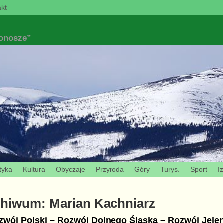
kt
konosze”
tyka
Kultura
Obyczaje
Przyroda
Góry
Turys.
Sport
I
chiwum:
Marian Kachniarz
wój Polski – Rozwój Dolnego Śląska – Rozwój Jelen