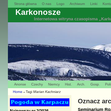
Strona główna
O nas
Logo
Archiwum
Linki
Konta
Karkonosze
Internetowa witryna czasopisma „Kar
Anonse
Czechy
Niemcy
Hist.
Arch.
Gosp.
Poli
Home
→Tagi
Marian Kachniarz
Oznacz ar
Seminarium Roz
Najnowszy nr 2/2026