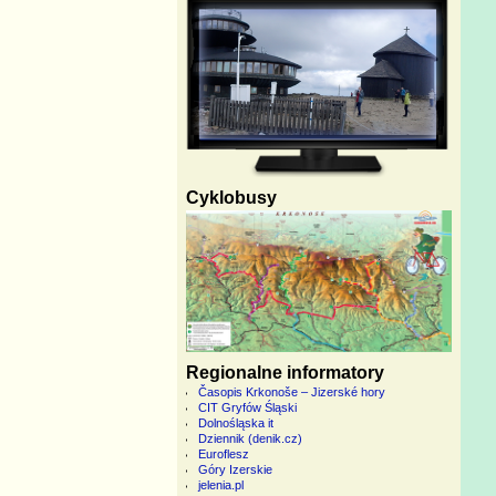
Cyklobusy
Regionalne informatory
Časopis Krkonoše – Jizerské hory
CIT Gryfów Śląski
Dolnośląska it
Dziennik (denik.cz)
Euroflesz
Góry Izerskie
jelenia.pl