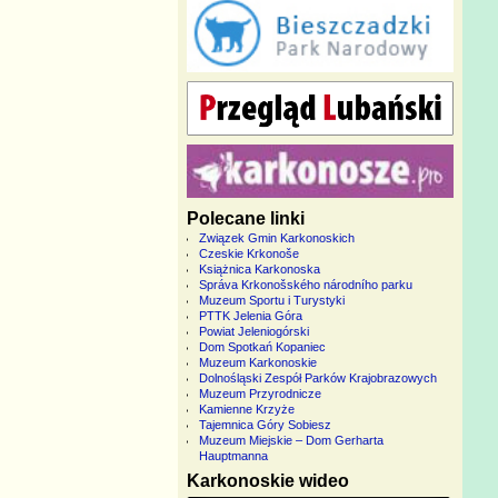
Polecane linki
Związek Gmin Karkonoskich
Czeskie Krkonoše
Książnica Karkonoska
Správa Krkonošského národního parku
Muzeum Sportu i Turystyki
PTTK Jelenia Góra
Powiat Jeleniogórski
Dom Spotkań Kopaniec
Muzeum Karkonoskie
Dolnośląski Zespół Parków Krajobrazowych
Muzeum Przyrodnicze
Kamienne Krzyże
Tajemnica Góry Sobiesz
Muzeum Miejskie – Dom Gerharta
Hauptmanna
Karkonoskie wideo