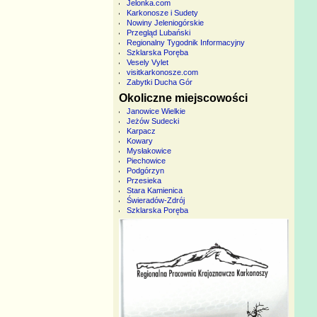
Jelonka.com
Karkonosze i Sudety
Nowiny Jeleniogórskie
Przegląd Lubański
Regionalny Tygodnik Informacyjny
Szklarska Poręba
Vesely Vylet
visitkarkonosze.com
Zabytki Ducha Gór
Okoliczne miejscowości
Janowice Wielkie
Jeżów Sudecki
Karpacz
Kowary
Mysłakowice
Piechowice
Podgórzyn
Przesieka
Stara Kamienica
Świeradów-Zdrój
Szklarska Poręba