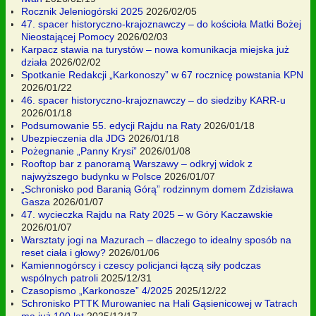
Rocznik Jeleniogórski 2025
2026/02/05
47. spacer historyczno-krajoznawczy – do kościoła Matki Bożej
Nieostającej Pomocy
2026/02/03
Karpacz stawia na turystów – nowa komunikacja miejska już
działa
2026/02/02
Spotkanie Redakcji „Karkonoszy” w 67 rocznicę powstania KPN
2026/01/22
46. spacer historyczno-krajoznawczy – do siedziby KARR-u
2026/01/18
Podsumowanie 55. edycji Rajdu na Raty
2026/01/18
Ubezpieczenia dla JDG
2026/01/18
Pożegnanie „Panny Krysi”
2026/01/08
Rooftop bar z panoramą Warszawy – odkryj widok z
najwyższego budynku w Polsce
2026/01/07
„Schronisko pod Baranią Górą” rodzinnym domem Zdzisława
Gasza
2026/01/07
47. wycieczka Rajdu na Raty 2025 – w Góry Kaczawskie
2026/01/07
Warsztaty jogi na Mazurach – dlaczego to idealny sposób na
reset ciała i głowy?
2026/01/06
Kamiennogórscy i czescy policjanci łączą siły podczas
wspólnych patroli
2025/12/31
Czasopismo „Karkonosze” 4/2025
2025/12/22
Schronisko PTTK Murowaniec na Hali Gąsienicowej w Tatrach