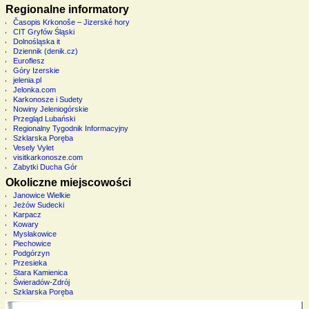
Regionalne informatory
Časopis Krkonoše – Jizerské hory
CIT Gryfów Śląski
Dolnośląska it
Dziennik (denik.cz)
Euroflesz
Góry Izerskie
jelenia.pl
Jelonka.com
Karkonosze i Sudety
Nowiny Jeleniogórskie
Przegląd Lubański
Regionalny Tygodnik Informacyjny
Szklarska Poręba
Vesely Vylet
visitkarkonosze.com
Zabytki Ducha Gór
Okoliczne miejscowości
Janowice Wielkie
Jeżów Sudecki
Karpacz
Kowary
Mysłakowice
Piechowice
Podgórzyn
Przesieka
Stara Kamienica
Świeradów-Zdrój
Szklarska Poręba