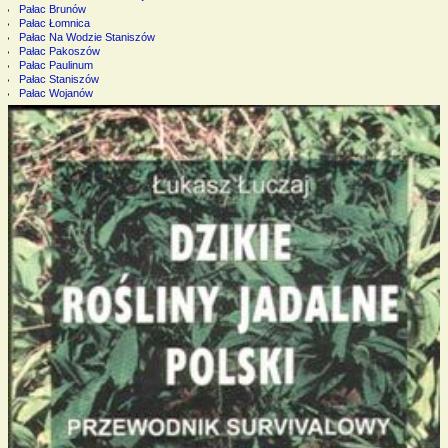
Pałac Brunów
Pałac Łomnica
Pałac Na Wodzie Staniszów
Pałac Pakoszów
Pałac Paulinum
Pałac Staniszów
Pałac Wojanów