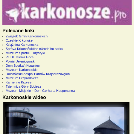
Polecane linki
Związek Gmin Karkonoskich
Czeskie Krkonoše
Książnica Karkonoska
Správa Krkonošského národního parku
Muzeum Sportu i Turystyki
PTTK Jelenia Góra
Powiat Jeleniogórski
Dom Spotkań Kopaniec
Muzeum Karkonoskie
Dolnośląski Zespół Parków Krajobrazowych
Muzeum Przyrodnicze
Kamienne Krzyże
Tajemnica Góry Sobiesz
Muzeum Miejskie – Dom Gerharta Hauptmanna
Karkonoskie wideo