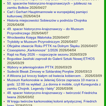
50. spacerów historyczno-krajoznawczych – jubileusz na
zamku Bolków
2026/04/27
Carl i Gerhart Hauptmannowie w europejskiej pamięci
kulturowej
2026/04/24
Historia miejscowości Sobieszów u podnóża Chojnika
2026/04/08
49. spacer historyczno-krajoznawczy – do Muzeum
Przyrodniczego
2026/04/07
Wrocławska Księga Walońska
2026/04/07
Trylobity w Muzeum Przyrodniczym
2026/04/07
Oficjalne otwarcie Roku PTTK na Dolnym Śląsku
2026/04/07
Czasopismo „Karkonosze” 1/2026
2026/04/04
Rajd na Raty 2026 – rozpoczęcie sezonu
2026/03/29
Bogusław Jasiński zaprosił do Galerii Sztuki Nowej ETHOS
2026/03/29
Wybory w jeleniogórskim PTTK
2026/03/29
Sudecki Biwak Zimowy w Szklarskiej Porębie
2026/03/13
A Wiosna już kroczy białym od kwiecia kobiercem…
2026/03/09
Muzeum Karkonoskie w Jeleniej Górze zaprasza 10 marca o
godz. 12:00 na wykład: „La donna è mobile, czyli Kunegunda z
zamku Chojnik. Legendy i fakty”
2026/03/06
48. spacer historyczno-krajoznawczy – twórczość Friedricha
Iwana
2026/03/02
W kręgu twórców karkonoskiej kolonii artystycznej. Friedrich
Iwan
2026/02/19