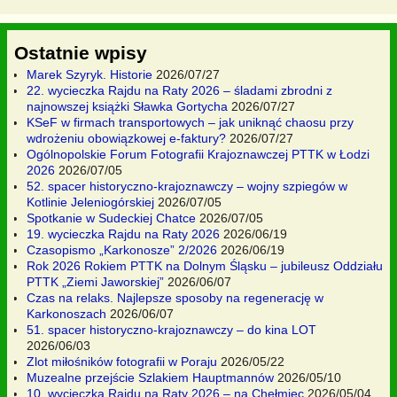
Ostatnie wpisy
Marek Szyryk. Historie
2026/07/27
22. wycieczka Rajdu na Raty 2026 – śladami zbrodni z
najnowszej książki Sławka Gortycha
2026/07/27
KSeF w firmach transportowych – jak uniknąć chaosu przy
wdrożeniu obowiązkowej e-faktury?
2026/07/27
Ogólnopolskie Forum Fotografii Krajoznawczej PTTK w Łodzi
2026
2026/07/05
52. spacer historyczno-krajoznawczy – wojny szpiegów w
Kotlinie Jeleniogórskiej
2026/07/05
Spotkanie w Sudeckiej Chatce
2026/07/05
19. wycieczka Rajdu na Raty 2026
2026/06/19
Czasopismo „Karkonosze” 2/2026
2026/06/19
Rok 2026 Rokiem PTTK na Dolnym Śląsku – jubileusz Oddziału
PTTK „Ziemi Jaworskiej”
2026/06/07
Czas na relaks. Najlepsze sposoby na regenerację w
Karkonoszach
2026/06/07
51. spacer historyczno-krajoznawczy – do kina LOT
2026/06/03
Zlot miłośników fotografii w Poraju
2026/05/22
Muzealne przejście Szlakiem Hauptmannów
2026/05/10
10. wycieczka Rajdu na Raty 2026 – na Chełmiec
2026/05/04