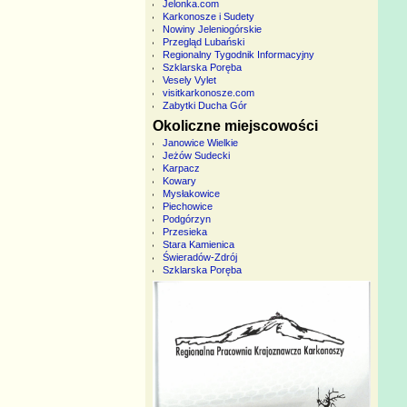
Jelonka.com
Karkonosze i Sudety
Nowiny Jeleniogórskie
Przegląd Lubański
Regionalny Tygodnik Informacyjny
Szklarska Poręba
Vesely Vylet
visitkarkonosze.com
Zabytki Ducha Gór
Okoliczne miejscowości
Janowice Wielkie
Jeżów Sudecki
Karpacz
Kowary
Mysłakowice
Piechowice
Podgórzyn
Przesieka
Stara Kamienica
Świeradów-Zdrój
Szklarska Poręba