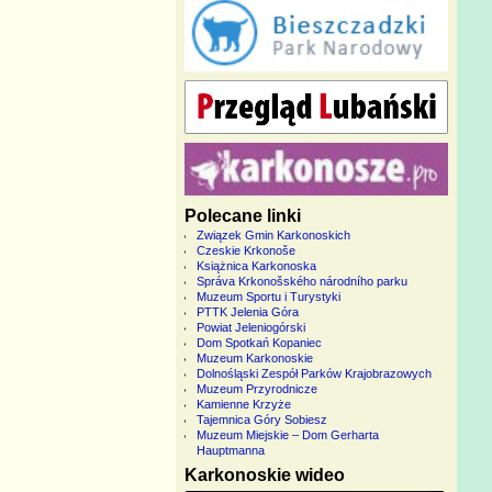
Polecane linki
Związek Gmin Karkonoskich
Czeskie Krkonoše
Książnica Karkonoska
Správa Krkonošského národního parku
Muzeum Sportu i Turystyki
PTTK Jelenia Góra
Powiat Jeleniogórski
Dom Spotkań Kopaniec
Muzeum Karkonoskie
Dolnośląski Zespół Parków Krajobrazowych
Muzeum Przyrodnicze
Kamienne Krzyże
Tajemnica Góry Sobiesz
Muzeum Miejskie – Dom Gerharta
Hauptmanna
Karkonoskie wideo