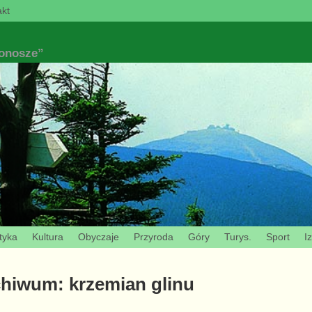
kt
konosze”
tyka
Kultura
Obyczaje
Przyroda
Góry
Turys.
Sport
I
chiwum:
krzemian glinu