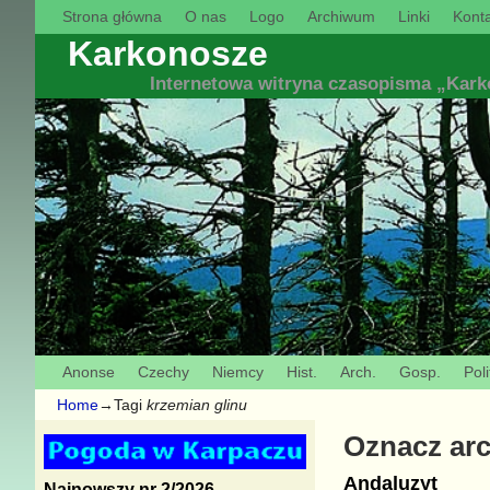
Strona główna
O nas
Logo
Archiwum
Linki
Konta
Karkonosze
Internetowa witryna czasopisma „Kar
Anonse
Czechy
Niemcy
Hist.
Arch.
Gosp.
Poli
Home
→Tagi
krzemian glinu
Oznacz ar
Andaluzyt
Najnowszy nr 2/2026