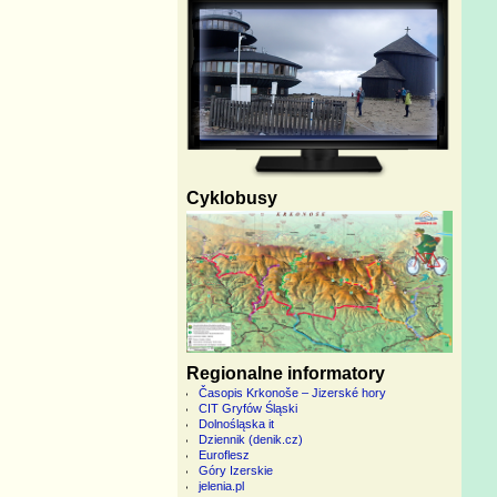
Cyklobusy
Regionalne informatory
Časopis Krkonoše – Jizerské hory
CIT Gryfów Śląski
Dolnośląska it
Dziennik (denik.cz)
Euroflesz
Góry Izerskie
jelenia.pl