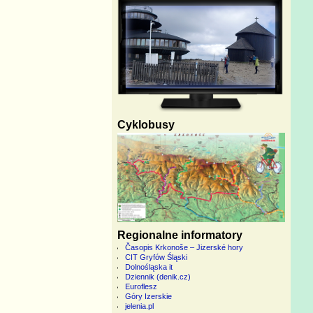
Cyklobusy
Regionalne informatory
Časopis Krkonoše – Jizerské hory
CIT Gryfów Śląski
Dolnośląska it
Dziennik (denik.cz)
Euroflesz
Góry Izerskie
jelenia.pl