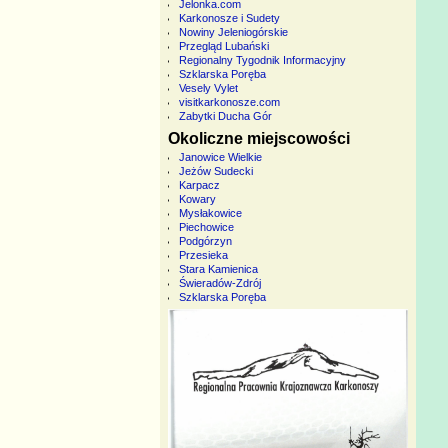
Jelonka.com
Karkonosze i Sudety
Nowiny Jeleniogórskie
Przegląd Lubański
Regionalny Tygodnik Informacyjny
Szklarska Poręba
Vesely Vylet
visitkarkonosze.com
Zabytki Ducha Gór
Okoliczne miejscowości
Janowice Wielkie
Jeżów Sudecki
Karpacz
Kowary
Mysłakowice
Piechowice
Podgórzyn
Przesieka
Stara Kamienica
Świeradów-Zdrój
Szklarska Poręba