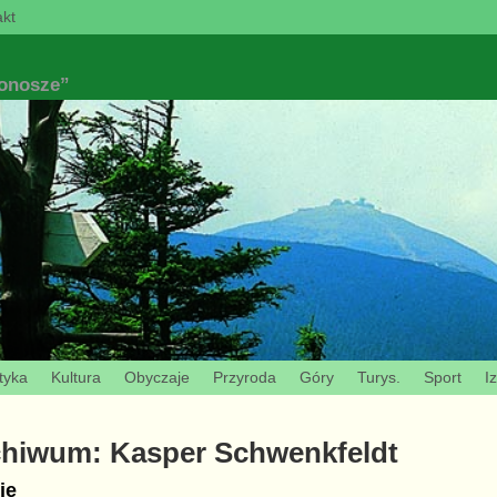
kt
konosze”
tyka
Kultura
Obyczaje
Przyroda
Góry
Turys.
Sport
I
chiwum:
Kasper Schwenkfeldt
ie