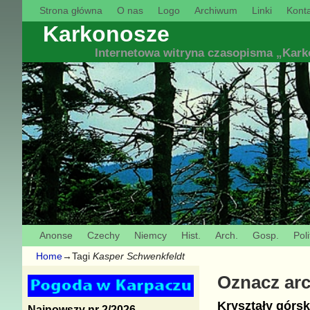
Strona główna
O nas
Logo
Archiwum
Linki
Konta
Karkonosze
Internetowa witryna czasopisma „Kar
Anonse
Czechy
Niemcy
Hist.
Arch.
Gosp.
Poli
Home
→Tagi
Kasper Schwenkfeldt
Oznacz ar
Kryształy górsk
Najnowszy nr 2/2026