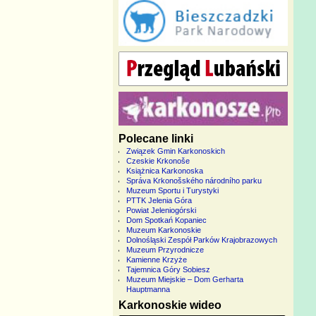
Polecane linki
Związek Gmin Karkonoskich
Czeskie Krkonoše
Książnica Karkonoska
Správa Krkonošského národního parku
Muzeum Sportu i Turystyki
PTTK Jelenia Góra
Powiat Jeleniogórski
Dom Spotkań Kopaniec
Muzeum Karkonoskie
Dolnośląski Zespół Parków Krajobrazowych
Muzeum Przyrodnicze
Kamienne Krzyże
Tajemnica Góry Sobiesz
Muzeum Miejskie – Dom Gerharta
Hauptmanna
Karkonoskie wideo