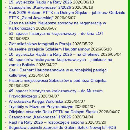
19. wycieczka Rajdu na Raty 2026
2026/06/19
Czasopismo „Karkonosze” 2/2026
2026/06/19
Rok 2026 Rokiem PTTK na Dolnym Śląsku – jubileusz Oddziału
PTTK „Ziemi Jaworskiej”
2026/06/07
Czas na relaks. Najlepsze sposoby na regenerację w
Karkonoszach
2026/06/07
51. spacer historyczno-krajoznawczy – do kina LOT
2026/06/03
Zlot miłośników fotografii w Poraju
2026/05/22
Muzealne przejście Szlakiem Hauptmannów
2026/05/10
10. wycieczka Rajdu na Raty 2026 – na Chełmiec
2026/05/04
50. spacerów historyczno-krajoznawczych – jubileusz na
zamku Bolków
2026/04/27
Carl i Gerhart Hauptmannowie w europejskiej pamięci
kulturowej
2026/04/24
Historia miejscowości Sobieszów u podnóża Chojnika
2026/04/08
49. spacer historyczno-krajoznawczy – do Muzeum
Przyrodniczego
2026/04/07
Wrocławska Księga Walońska
2026/04/07
Trylobity w Muzeum Przyrodniczym
2026/04/07
Oficjalne otwarcie Roku PTTK na Dolnym Śląsku
2026/04/07
Czasopismo „Karkonosze” 1/2026
2026/04/04
Rajd na Raty 2026 – rozpoczęcie sezonu
2026/03/29
Bogusław Jasiński zaprosił do Galerii Sztuki Nowej ETHOS