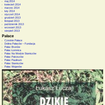
maj 2014
kwiecień 2014
marzec 2014
luty 2014
styczeń 2014
grudzień 2013
listopad 2013
październik 2013
wrzesień 2013
sierpień 2013
Pałace
Czeskie Pałace
Dolina Pałaców – Fundacja
Pałac Brunów
Pałac Łomnica
Pałac Na Wodzie Staniszów
Pałac Pakoszów
Pałac Paulinum
Pałac Staniszów
Pałac Wojanów