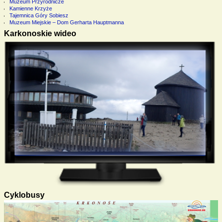
Muzeum Przyrodnicze
Kamienne Krzyże
Tajemnica Góry Sobiesz
Muzeum Miejskie – Dom Gerharta Hauptmanna
Karkonoskie wideo
Cyklobusy