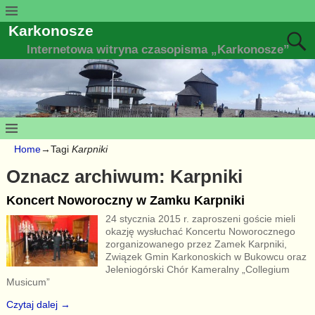
Karkonosze
Internetowa witryna czasopisma „Karkonosze”
Home
→Tagi
Karpniki
Oznacz archiwum:
Karpniki
Koncert Noworoczny w Zamku Karpniki
24 stycznia 2015 r. zaproszeni goście mieli
okazję wysłuchać Koncertu Noworocznego
zorganizowanego przez Zamek Karpniki,
Związek Gmin Karkonoskich w Bukowcu oraz
Jeleniogórski Chór Kameralny „Collegium
Musicum”
Czytaj dalej →