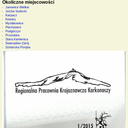
Okoliczne miejscowości
Janowice Wielkie
Jeżów Sudecki
Karpacz
Kowary
Mysłakowice
Piechowice
Podgórzyn
Przesieka
Stara Kamienica
Świeradów-Zdrój
Szklarska Poręba