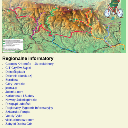
Regionalne informatory
Časopis Krkonoše – Jizerské hory
CIT Gryfów Śląski
Dolnośląska it
Dziennik (denik.cz)
Euroflesz
Góry Izerskie
jelenia.pl
Jelonka.com
Karkonosze i Sudety
Nowiny Jeleniogórskie
Przegląd Lubański
Regionalny Tygodnik Informacyjny
Szklarska Poręba
Vesely Vylet
visitkarkonosze.com
Zabytki Ducha Gór