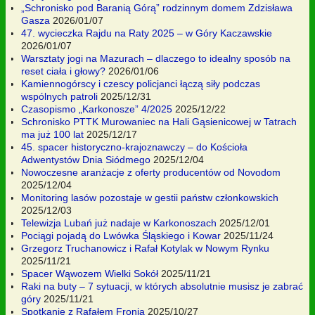
„Schronisko pod Baranią Górą” rodzinnym domem Zdzisława
Gasza
2026/01/07
47. wycieczka Rajdu na Raty 2025 – w Góry Kaczawskie
2026/01/07
Warsztaty jogi na Mazurach – dlaczego to idealny sposób na
reset ciała i głowy?
2026/01/06
Kamiennogórscy i czescy policjanci łączą siły podczas
wspólnych patroli
2025/12/31
Czasopismo „Karkonosze” 4/2025
2025/12/22
Schronisko PTTK Murowaniec na Hali Gąsienicowej w Tatrach
ma już 100 lat
2025/12/17
45. spacer historyczno-krajoznawczy – do Kościoła
Adwentystów Dnia Siódmego
2025/12/04
Nowoczesne aranżacje z oferty producentów od Novodom
2025/12/04
Monitoring lasów pozostaje w gestii państw członkowskich
2025/12/03
Telewizja Lubań już nadaje w Karkonoszach
2025/12/01
Pociągi pojadą do Lwówka Śląskiego i Kowar
2025/11/24
Grzegorz Truchanowicz i Rafał Kotylak w Nowym Rynku
2025/11/21
Spacer Wąwozem Wielki Sokół
2025/11/21
Raki na buty – 7 sytuacji, w których absolutnie musisz je zabrać
góry
2025/11/21
Spotkanie z Rafałem Fronią
2025/10/27