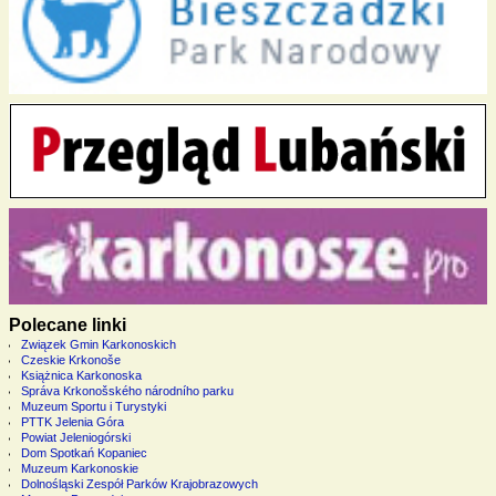
Polecane linki
Związek Gmin Karkonoskich
Czeskie Krkonoše
Książnica Karkonoska
Správa Krkonošského národního parku
Muzeum Sportu i Turystyki
PTTK Jelenia Góra
Powiat Jeleniogórski
Dom Spotkań Kopaniec
Muzeum Karkonoskie
Dolnośląski Zespół Parków Krajobrazowych