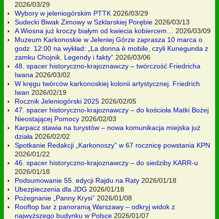
2026/03/29
Wybory w jeleniogórskim PTTK
2026/03/29
Sudecki Biwak Zimowy w Szklarskiej Porębie
2026/03/13
A Wiosna już kroczy białym od kwiecia kobiercem…
2026/03/09
Muzeum Karkonoskie w Jeleniej Górze zaprasza 10 marca o
godz. 12:00 na wykład: „La donna è mobile, czyli Kunegunda z
zamku Chojnik. Legendy i fakty”
2026/03/06
48. spacer historyczno-krajoznawczy – twórczość Friedricha
Iwana
2026/03/02
W kręgu twórców karkonoskiej kolonii artystycznej. Friedrich
Iwan
2026/02/19
Rocznik Jeleniogórski 2025
2026/02/05
47. spacer historyczno-krajoznawczy – do kościoła Matki Bożej
Nieostającej Pomocy
2026/02/03
Karpacz stawia na turystów – nowa komunikacja miejska już
działa
2026/02/02
Spotkanie Redakcji „Karkonoszy” w 67 rocznicę powstania KPN
2026/01/22
46. spacer historyczno-krajoznawczy – do siedziby KARR-u
2026/01/18
Podsumowanie 55. edycji Rajdu na Raty
2026/01/18
Ubezpieczenia dla JDG
2026/01/18
Pożegnanie „Panny Krysi”
2026/01/08
Rooftop bar z panoramą Warszawy – odkryj widok z
najwyższego budynku w Polsce
2026/01/07