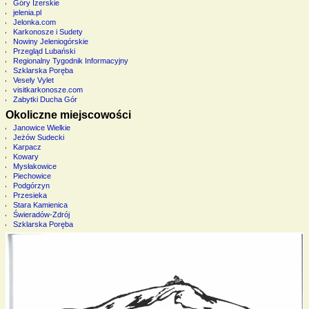
Góry Izerskie
jelenia.pl
Jelonka.com
Karkonosze i Sudety
Nowiny Jeleniogórskie
Przegląd Lubański
Regionalny Tygodnik Informacyjny
Szklarska Poręba
Vesely Vylet
visitkarkonosze.com
Zabytki Ducha Gór
Okoliczne miejscowości
Janowice Wielkie
Jeżów Sudecki
Karpacz
Kowary
Mysłakowice
Piechowice
Podgórzyn
Przesieka
Stara Kamienica
Świeradów-Zdrój
Szklarska Poręba