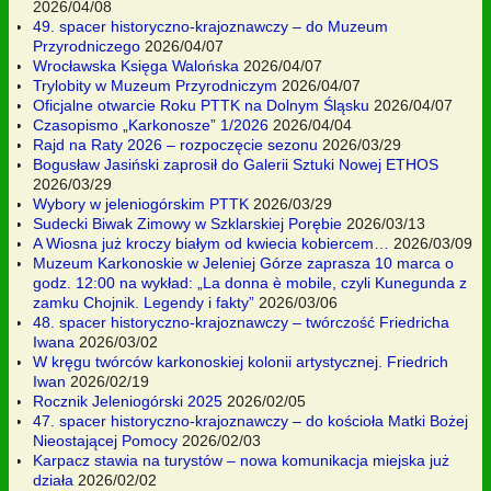
2026/04/08
49. spacer historyczno-krajoznawczy – do Muzeum
Przyrodniczego
2026/04/07
Wrocławska Księga Walońska
2026/04/07
Trylobity w Muzeum Przyrodniczym
2026/04/07
Oficjalne otwarcie Roku PTTK na Dolnym Śląsku
2026/04/07
Czasopismo „Karkonosze” 1/2026
2026/04/04
Rajd na Raty 2026 – rozpoczęcie sezonu
2026/03/29
Bogusław Jasiński zaprosił do Galerii Sztuki Nowej ETHOS
2026/03/29
Wybory w jeleniogórskim PTTK
2026/03/29
Sudecki Biwak Zimowy w Szklarskiej Porębie
2026/03/13
A Wiosna już kroczy białym od kwiecia kobiercem…
2026/03/09
Muzeum Karkonoskie w Jeleniej Górze zaprasza 10 marca o
godz. 12:00 na wykład: „La donna è mobile, czyli Kunegunda z
zamku Chojnik. Legendy i fakty”
2026/03/06
48. spacer historyczno-krajoznawczy – twórczość Friedricha
Iwana
2026/03/02
W kręgu twórców karkonoskiej kolonii artystycznej. Friedrich
Iwan
2026/02/19
Rocznik Jeleniogórski 2025
2026/02/05
47. spacer historyczno-krajoznawczy – do kościoła Matki Bożej
Nieostającej Pomocy
2026/02/03
Karpacz stawia na turystów – nowa komunikacja miejska już
działa
2026/02/02