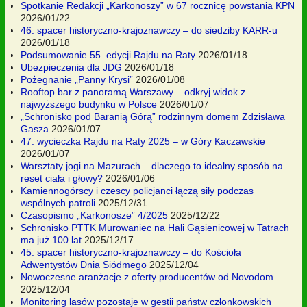
Spotkanie Redakcji „Karkonoszy” w 67 rocznicę powstania KPN
2026/01/22
46. spacer historyczno-krajoznawczy – do siedziby KARR-u
2026/01/18
Podsumowanie 55. edycji Rajdu na Raty
2026/01/18
Ubezpieczenia dla JDG
2026/01/18
Pożegnanie „Panny Krysi”
2026/01/08
Rooftop bar z panoramą Warszawy – odkryj widok z
najwyższego budynku w Polsce
2026/01/07
„Schronisko pod Baranią Górą” rodzinnym domem Zdzisława
Gasza
2026/01/07
47. wycieczka Rajdu na Raty 2025 – w Góry Kaczawskie
2026/01/07
Warsztaty jogi na Mazurach – dlaczego to idealny sposób na
reset ciała i głowy?
2026/01/06
Kamiennogórscy i czescy policjanci łączą siły podczas
wspólnych patroli
2025/12/31
Czasopismo „Karkonosze” 4/2025
2025/12/22
Schronisko PTTK Murowaniec na Hali Gąsienicowej w Tatrach
ma już 100 lat
2025/12/17
45. spacer historyczno-krajoznawczy – do Kościoła
Adwentystów Dnia Siódmego
2025/12/04
Nowoczesne aranżacje z oferty producentów od Novodom
2025/12/04
Monitoring lasów pozostaje w gestii państw członkowskich