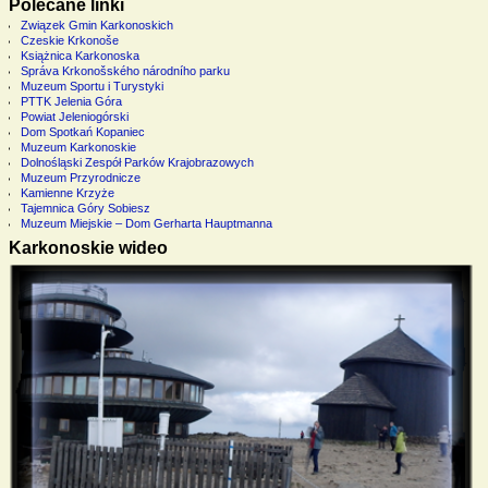
Polecane linki
Związek Gmin Karkonoskich
Czeskie Krkonoše
Książnica Karkonoska
Správa Krkonošského národního parku
Muzeum Sportu i Turystyki
PTTK Jelenia Góra
Powiat Jeleniogórski
Dom Spotkań Kopaniec
Muzeum Karkonoskie
Dolnośląski Zespół Parków Krajobrazowych
Muzeum Przyrodnicze
Kamienne Krzyże
Tajemnica Góry Sobiesz
Muzeum Miejskie – Dom Gerharta Hauptmanna
Karkonoskie wideo