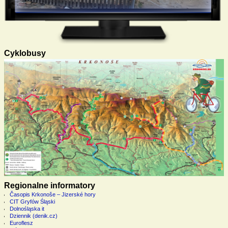
Cyklobusy
Regionalne informatory
Časopis Krkonoše – Jizerské hory
CIT Gryfów Śląski
Dolnośląska it
Dziennik (denik.cz)
Euroflesz