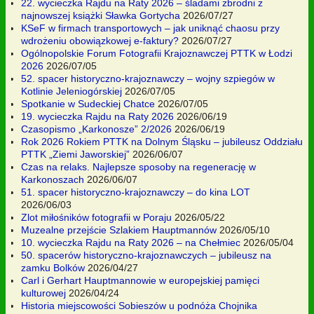
22. wycieczka Rajdu na Raty 2026 – śladami zbrodni z
najnowszej książki Sławka Gortycha
2026/07/27
KSeF w firmach transportowych – jak uniknąć chaosu przy
wdrożeniu obowiązkowej e-faktury?
2026/07/27
Ogólnopolskie Forum Fotografii Krajoznawczej PTTK w Łodzi
2026
2026/07/05
52. spacer historyczno-krajoznawczy – wojny szpiegów w
Kotlinie Jeleniogórskiej
2026/07/05
Spotkanie w Sudeckiej Chatce
2026/07/05
19. wycieczka Rajdu na Raty 2026
2026/06/19
Czasopismo „Karkonosze” 2/2026
2026/06/19
Rok 2026 Rokiem PTTK na Dolnym Śląsku – jubileusz Oddziału
PTTK „Ziemi Jaworskiej”
2026/06/07
Czas na relaks. Najlepsze sposoby na regenerację w
Karkonoszach
2026/06/07
51. spacer historyczno-krajoznawczy – do kina LOT
2026/06/03
Zlot miłośników fotografii w Poraju
2026/05/22
Muzealne przejście Szlakiem Hauptmannów
2026/05/10
10. wycieczka Rajdu na Raty 2026 – na Chełmiec
2026/05/04
50. spacerów historyczno-krajoznawczych – jubileusz na
zamku Bolków
2026/04/27
Carl i Gerhart Hauptmannowie w europejskiej pamięci
kulturowej
2026/04/24
Historia miejscowości Sobieszów u podnóża Chojnika