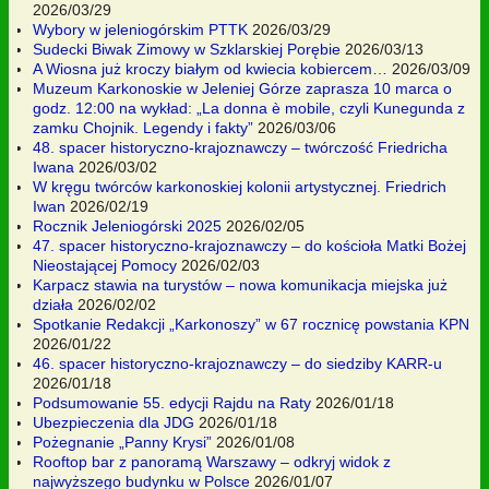
2026/03/29
Wybory w jeleniogórskim PTTK
2026/03/29
Sudecki Biwak Zimowy w Szklarskiej Porębie
2026/03/13
A Wiosna już kroczy białym od kwiecia kobiercem…
2026/03/09
Muzeum Karkonoskie w Jeleniej Górze zaprasza 10 marca o
godz. 12:00 na wykład: „La donna è mobile, czyli Kunegunda z
zamku Chojnik. Legendy i fakty”
2026/03/06
48. spacer historyczno-krajoznawczy – twórczość Friedricha
Iwana
2026/03/02
W kręgu twórców karkonoskiej kolonii artystycznej. Friedrich
Iwan
2026/02/19
Rocznik Jeleniogórski 2025
2026/02/05
47. spacer historyczno-krajoznawczy – do kościoła Matki Bożej
Nieostającej Pomocy
2026/02/03
Karpacz stawia na turystów – nowa komunikacja miejska już
działa
2026/02/02
Spotkanie Redakcji „Karkonoszy” w 67 rocznicę powstania KPN
2026/01/22
46. spacer historyczno-krajoznawczy – do siedziby KARR-u
2026/01/18
Podsumowanie 55. edycji Rajdu na Raty
2026/01/18
Ubezpieczenia dla JDG
2026/01/18
Pożegnanie „Panny Krysi”
2026/01/08
Rooftop bar z panoramą Warszawy – odkryj widok z
najwyższego budynku w Polsce
2026/01/07