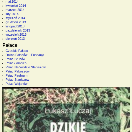
maj 2014
kwiecień 2014
marzec 2014
luty 2014
styczeń 2014
grudzień 2013
listopad 2013
październik 2013
wrzesień 2013
sierpień 2013
Pałace
Czeskie Pałace
Dolina Pałaców – Fundacja
Pałac Brunów
Pałac Łomnica
Pałac Na Wodzie Staniszów
Pałac Pakoszów
Pałac Paulinum
Pałac Staniszów
Pałac Wojanów