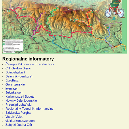
Regionalne informatory
Časopis Krkonoše – Jizerské hory
CIT Gryfów Śląski
Dolnośląska it
Dziennik (denik.cz)
Euroflesz
Góry Izerskie
jelenia.pl
Jelonka.com
Karkonosze i Sudety
Nowiny Jeleniogórskie
Przegląd Lubański
Regionalny Tygodnik Informacyjny
Szklarska Poręba
Vesely Vylet
visitkarkonosze.com
Zabytki Ducha Gór