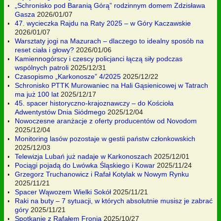
„Schronisko pod Baranią Górą” rodzinnym domem Zdzisława
Gasza
2026/01/07
47. wycieczka Rajdu na Raty 2025 – w Góry Kaczawskie
2026/01/07
Warsztaty jogi na Mazurach – dlaczego to idealny sposób na
reset ciała i głowy?
2026/01/06
Kamiennogórscy i czescy policjanci łączą siły podczas
wspólnych patroli
2025/12/31
Czasopismo „Karkonosze” 4/2025
2025/12/22
Schronisko PTTK Murowaniec na Hali Gąsienicowej w Tatrach
ma już 100 lat
2025/12/17
45. spacer historyczno-krajoznawczy – do Kościoła
Adwentystów Dnia Siódmego
2025/12/04
Nowoczesne aranżacje z oferty producentów od Novodom
2025/12/04
Monitoring lasów pozostaje w gestii państw członkowskich
2025/12/03
Telewizja Lubań już nadaje w Karkonoszach
2025/12/01
Pociągi pojadą do Lwówka Śląskiego i Kowar
2025/11/24
Grzegorz Truchanowicz i Rafał Kotylak w Nowym Rynku
2025/11/21
Spacer Wąwozem Wielki Sokół
2025/11/21
Raki na buty – 7 sytuacji, w których absolutnie musisz je zabrać
góry
2025/11/21
Spotkanie z Rafałem Fronią
2025/10/27