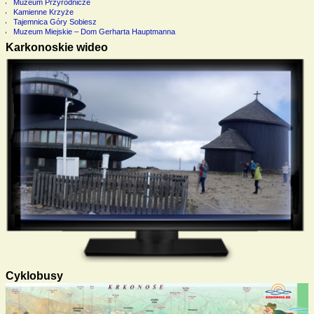
Muzeum Przyrodnicze
Kamienne Krzyże
Tajemnica Góry Sobiesz
Muzeum Miejskie – Dom Gerharta Hauptmanna
Karkonoskie wideo
Cyklobusy