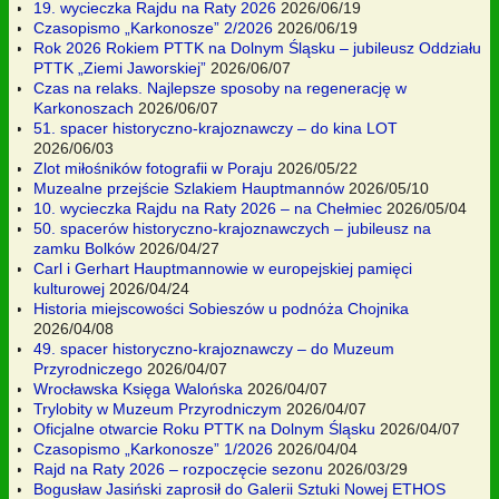
19. wycieczka Rajdu na Raty 2026
2026/06/19
Czasopismo „Karkonosze” 2/2026
2026/06/19
Rok 2026 Rokiem PTTK na Dolnym Śląsku – jubileusz Oddziału
PTTK „Ziemi Jaworskiej”
2026/06/07
Czas na relaks. Najlepsze sposoby na regenerację w
Karkonoszach
2026/06/07
51. spacer historyczno-krajoznawczy – do kina LOT
2026/06/03
Zlot miłośników fotografii w Poraju
2026/05/22
Muzealne przejście Szlakiem Hauptmannów
2026/05/10
10. wycieczka Rajdu na Raty 2026 – na Chełmiec
2026/05/04
50. spacerów historyczno-krajoznawczych – jubileusz na
zamku Bolków
2026/04/27
Carl i Gerhart Hauptmannowie w europejskiej pamięci
kulturowej
2026/04/24
Historia miejscowości Sobieszów u podnóża Chojnika
2026/04/08
49. spacer historyczno-krajoznawczy – do Muzeum
Przyrodniczego
2026/04/07
Wrocławska Księga Walońska
2026/04/07
Trylobity w Muzeum Przyrodniczym
2026/04/07
Oficjalne otwarcie Roku PTTK na Dolnym Śląsku
2026/04/07
Czasopismo „Karkonosze” 1/2026
2026/04/04
Rajd na Raty 2026 – rozpoczęcie sezonu
2026/03/29
Bogusław Jasiński zaprosił do Galerii Sztuki Nowej ETHOS