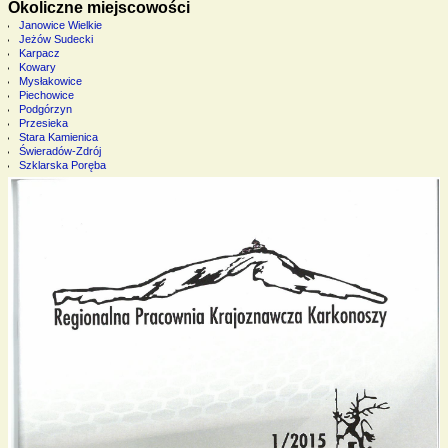
Okoliczne miejscowości
Janowice Wielkie
Jeżów Sudecki
Karpacz
Kowary
Mysłakowice
Piechowice
Podgórzyn
Przesieka
Stara Kamienica
Świeradów-Zdrój
Szklarska Poręba