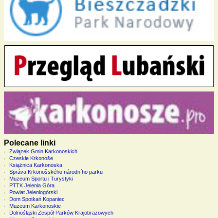
Polecane linki
Związek Gmin Karkonoskich
Czeskie Krkonoše
Książnica Karkonoska
Správa Krkonošského národního parku
Muzeum Sportu i Turystyki
PTTK Jelenia Góra
Powiat Jeleniogórski
Dom Spotkań Kopaniec
Muzeum Karkonoskie
Dolnośląski Zespół Parków Krajobrazowych