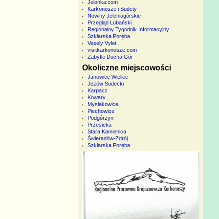
Jelonka.com
Karkonosze i Sudety
Nowiny Jeleniogórskie
Przegląd Lubański
Regionalny Tygodnik Informacyjny
Szklarska Poręba
Vesely Vylet
visitkarkonosze.com
Zabytki Ducha Gór
Okoliczne miejscowości
Janowice Wielkie
Jeżów Sudecki
Karpacz
Kowary
Mysłakowice
Piechowice
Podgórzyn
Przesieka
Stara Kamienica
Świeradów-Zdrój
Szklarska Poręba