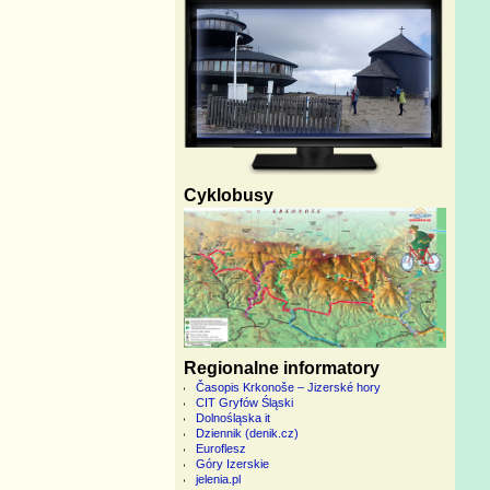
Cyklobusy
Regionalne informatory
Časopis Krkonoše – Jizerské hory
CIT Gryfów Śląski
Dolnośląska it
Dziennik (denik.cz)
Euroflesz
Góry Izerskie
jelenia.pl