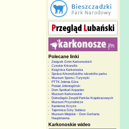
Polecane linki
Związek Gmin Karkonoskich
Czeskie Krkonoše
Książnica Karkonoska
Správa Krkonošského národního parku
Muzeum Sportu i Turystyki
PTTK Jelenia Góra
Powiat Jeleniogórski
Dom Spotkań Kopaniec
Muzeum Karkonoskie
Dolnośląski Zespół Parków Krajobrazowych
Muzeum Przyrodnicze
Kamienne Krzyże
Tajemnica Góry Sobiesz
Muzeum Miejskie – Dom Gerharta
Hauptmanna
Karkonoskie wideo