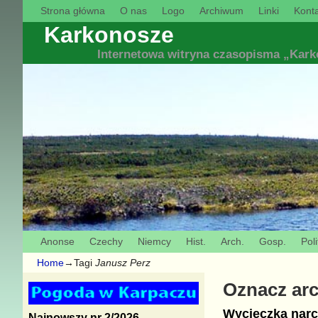
Strona główna
O nas
Logo
Archiwum
Linki
Konta
Karkonosze
Internetowa witryna czasopisma „Kar
Anonse
Czechy
Niemcy
Hist.
Arch.
Gosp.
Poli
Home
→Tagi
Janusz Perz
Oznacz ar
Wycieczka narc
Najnowszy nr 2/2026