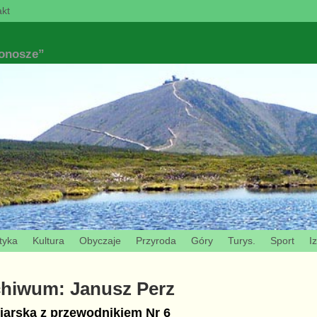
kt
konosze”
tyka
Kultura
Obyczaje
Przyroda
Góry
Turys.
Sport
I
chiwum:
Janusz Perz
iarska z przewodnikiem Nr 6