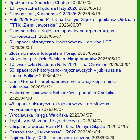
Spotkanie w Sudeckiej Chatce
2026/07/05
19. wycieczka Rajdu na Raty 2026
2026/06/19
Czasopismo „Karkonosze” 2/2026
2026/06/19
Rok 2026 Rokiem PTTK na Dolnym Śląsku – jubileusz Oddziału
PTTK „Ziemi Jaworskiej”
2026/06/07
Czas na relaks. Najlepsze sposoby na regenerację w
Karkonoszach
2026/06/07
51. spacer historyczno-krajoznawczy – do kina LOT
2026/06/03
Zlot miłośników fotografii w Poraju
2026/05/22
Muzealne przejście Szlakiem Hauptmannów
2026/05/10
10. wycieczka Rajdu na Raty 2026 – na Chełmiec
2026/05/04
50. spacerów historyczno-krajoznawczych – jubileusz na
zamku Bolków
2026/04/27
Carl i Gerhart Hauptmannowie w europejskiej pamięci
kulturowej
2026/04/24
Historia miejscowości Sobieszów u podnóża Chojnika
2026/04/08
49. spacer historyczno-krajoznawczy – do Muzeum
Przyrodniczego
2026/04/07
Wrocławska Księga Walońska
2026/04/07
Trylobity w Muzeum Przyrodniczym
2026/04/07
Oficjalne otwarcie Roku PTTK na Dolnym Śląsku
2026/04/07
Czasopismo „Karkonosze” 1/2026
2026/04/04
Rajd na Raty 2026 – rozpoczęcie sezonu
2026/03/29