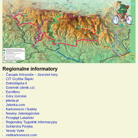
Regionalne informatory
Časopis Krkonoše – Jizerské hory
CIT Gryfów Śląski
Dolnośląska it
Dziennik (denik.cz)
Euroflesz
Góry Izerskie
jelenia.pl
Jelonka.com
Karkonosze i Sudety
Nowiny Jeleniogórskie
Przegląd Lubański
Regionalny Tygodnik Informacyjny
Szklarska Poręba
Vesely Vylet
visitkarkonosze.com