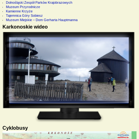
Dolnośląski Zespół Parków Krajobrazowych
Muzeum Przyrodnicze
Kamienne Krzyże
Tajemnica Góry Sobiesz
Muzeum Miejskie – Dom Gerharta Hauptmanna
Karkonoskie wideo
Cyklobusy