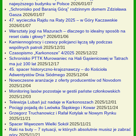
najwyższego budynku w Polsce
2026/01/07
„Schronisko pod Baranią Górą” rodzinnym domem Zdzisława
Gasza
2026/01/07
47. wycieczka Rajdu na Raty 2025 – w Góry Kaczawskie
2026/01/07
Warsztaty jogi na Mazurach – dlaczego to idealny sposób na
reset ciała i głowy?
2026/01/06
Kamiennogórscy i czescy policjanci łączą siły podczas
wspólnych patroli
2025/12/31
Czasopismo „Karkonosze” 4/2025
2025/12/22
Schronisko PTTK Murowaniec na Hali Gąsienicowej w Tatrach
ma już 100 lat
2025/12/17
45. spacer historyczno-krajoznawczy – do Kościoła
Adwentystów Dnia Siódmego
2025/12/04
Nowoczesne aranżacje z oferty producentów od Novodom
2025/12/04
Monitoring lasów pozostaje w gestii państw członkowskich
2025/12/03
Telewizja Lubań już nadaje w Karkonoszach
2025/12/01
Pociągi pojadą do Lwówka Śląskiego i Kowar
2025/11/24
Grzegorz Truchanowicz i Rafał Kotylak w Nowym Rynku
2025/11/21
Spacer Wąwozem Wielki Sokół
2025/11/21
Raki na buty – 7 sytuacji, w których absolutnie musisz je zabrać
góry
2025/11/21