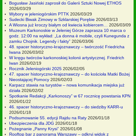
Bogusław Jasiński zaprosił do Galerii Sztuki Nowej ETHOS
2026/03/29
Wybory w jeleniogórskim PTTK
2026/03/29
Sudecki Biwak Zimowy w Szklarskiej Porębie
2026/03/13
A Wiosna już kroczy białym od kwiecia kobiercem…
2026/03/09
Muzeum Karkonoskie w Jeleniej Górze zaprasza 10 marca o
godz. 12:00 na wykład: „La donna è mobile, czyli Kunegunda z
zamku Chojnik. Legendy i fakty”
2026/03/06
48. spacer historyczno-krajoznawczy – twórczość Friedricha
Iwana
2026/03/02
W kręgu twórców karkonoskiej kolonii artystycznej. Friedrich
Iwan
2026/02/19
Rocznik Jeleniogórski 2025
2026/02/05
47. spacer historyczno-krajoznawczy – do kościoła Matki Bożej
Nieostającej Pomocy
2026/02/03
Karpacz stawia na turystów – nowa komunikacja miejska już
działa
2026/02/02
Spotkanie Redakcji „Karkonoszy” w 67 rocznicę powstania KPN
2026/01/22
46. spacer historyczno-krajoznawczy – do siedziby KARR-u
2026/01/18
Podsumowanie 55. edycji Rajdu na Raty
2026/01/18
Ubezpieczenia dla JDG
2026/01/18
Pożegnanie „Panny Krysi”
2026/01/08
Rooftop bar z panoramą Warszawy – odkryj widok z