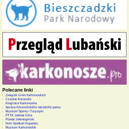
Polecane linki
Związek Gmin Karkonoskich
Czeskie Krkonoše
Książnica Karkonoska
Správa Krkonošského národního parku
Muzeum Sportu i Turystyki
PTTK Jelenia Góra
Powiat Jeleniogórski
Dom Spotkań Kopaniec
Muzeum Karkonoskie