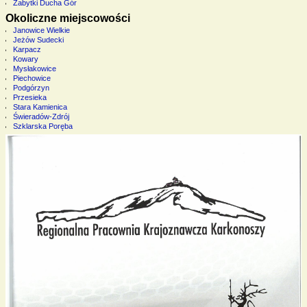
Zabytki Ducha Gór
Okoliczne miejscowości
Janowice Wielkie
Jeżów Sudecki
Karpacz
Kowary
Mysłakowice
Piechowice
Podgórzyn
Przesieka
Stara Kamienica
Świeradów-Zdrój
Szklarska Poręba