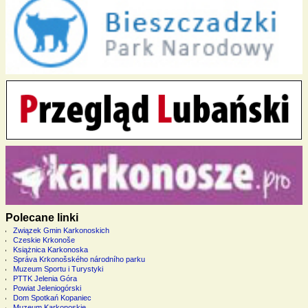
Polecane linki
Związek Gmin Karkonoskich
Czeskie Krkonoše
Książnica Karkonoska
Správa Krkonošského národního parku
Muzeum Sportu i Turystyki
PTTK Jelenia Góra
Powiat Jeleniogórski
Dom Spotkań Kopaniec
Muzeum Karkonoskie