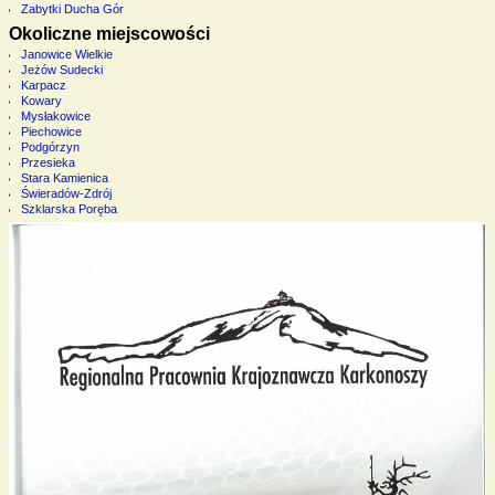
Zabytki Ducha Gór
Okoliczne miejscowości
Janowice Wielkie
Jeżów Sudecki
Karpacz
Kowary
Mysłakowice
Piechowice
Podgórzyn
Przesieka
Stara Kamienica
Świeradów-Zdrój
Szklarska Poręba