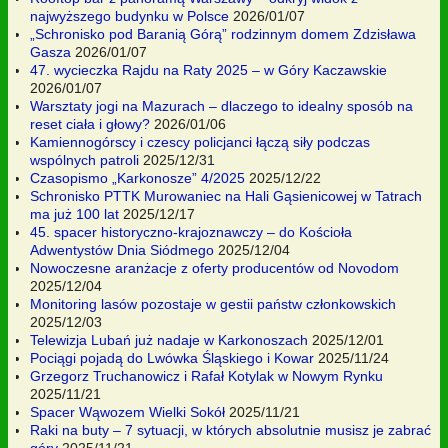
najwyższego budynku w Polsce
2026/01/07
„Schronisko pod Baranią Górą” rodzinnym domem Zdzisława
Gasza
2026/01/07
47. wycieczka Rajdu na Raty 2025 – w Góry Kaczawskie
2026/01/07
Warsztaty jogi na Mazurach – dlaczego to idealny sposób na
reset ciała i głowy?
2026/01/06
Kamiennogórscy i czescy policjanci łączą siły podczas
wspólnych patroli
2025/12/31
Czasopismo „Karkonosze” 4/2025
2025/12/22
Schronisko PTTK Murowaniec na Hali Gąsienicowej w Tatrach
ma już 100 lat
2025/12/17
45. spacer historyczno-krajoznawczy – do Kościoła
Adwentystów Dnia Siódmego
2025/12/04
Nowoczesne aranżacje z oferty producentów od Novodom
2025/12/04
Monitoring lasów pozostaje w gestii państw członkowskich
2025/12/03
Telewizja Lubań już nadaje w Karkonoszach
2025/12/01
Pociągi pojadą do Lwówka Śląskiego i Kowar
2025/11/24
Grzegorz Truchanowicz i Rafał Kotylak w Nowym Rynku
2025/11/21
Spacer Wąwozem Wielki Sokół
2025/11/21
Raki na buty – 7 sytuacji, w których absolutnie musisz je zabrać