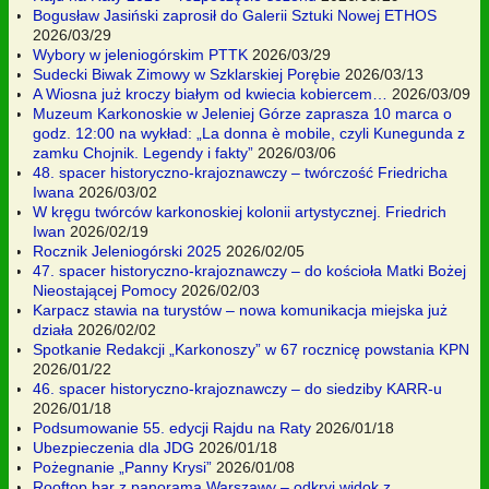
Bogusław Jasiński zaprosił do Galerii Sztuki Nowej ETHOS
2026/03/29
Wybory w jeleniogórskim PTTK
2026/03/29
Sudecki Biwak Zimowy w Szklarskiej Porębie
2026/03/13
A Wiosna już kroczy białym od kwiecia kobiercem…
2026/03/09
Muzeum Karkonoskie w Jeleniej Górze zaprasza 10 marca o
godz. 12:00 na wykład: „La donna è mobile, czyli Kunegunda z
zamku Chojnik. Legendy i fakty”
2026/03/06
48. spacer historyczno-krajoznawczy – twórczość Friedricha
Iwana
2026/03/02
W kręgu twórców karkonoskiej kolonii artystycznej. Friedrich
Iwan
2026/02/19
Rocznik Jeleniogórski 2025
2026/02/05
47. spacer historyczno-krajoznawczy – do kościoła Matki Bożej
Nieostającej Pomocy
2026/02/03
Karpacz stawia na turystów – nowa komunikacja miejska już
działa
2026/02/02
Spotkanie Redakcji „Karkonoszy” w 67 rocznicę powstania KPN
2026/01/22
46. spacer historyczno-krajoznawczy – do siedziby KARR-u
2026/01/18
Podsumowanie 55. edycji Rajdu na Raty
2026/01/18
Ubezpieczenia dla JDG
2026/01/18
Pożegnanie „Panny Krysi”
2026/01/08
Rooftop bar z panoramą Warszawy – odkryj widok z