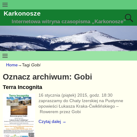
Karkonosze
Internetowa witryna czasopisma „Karkonosze”
Home
→Tagi
Gobi
Oznacz archiwum:
Gobi
Terra Incognita
16 stycznia (piątek) 2015, godz. 18:30
zapraszamy do Chaty Izerskiej na Pustynne
opowieści Łukasza Kraka-Ćwiklińskiego –
Rowerem przez Gobi
Czytaj dalej →