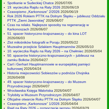
Spotkanie w Sudeckiej Chatce
2026/07/05
19. wycieczka Rajdu na Raty 2026
2026/06/19
Czasopismo „Karkonosze” 2/2026
2026/06/19
Rok 2026 Rokiem PTTK na Dolnym Śląsku – jubileusz Oddziału
PTTK „Ziemi Jaworskiej”
2026/06/07
Czas na relaks. Najlepsze sposoby na regenerację w
Karkonoszach
2026/06/07
51. spacer historyczno-krajoznawczy – do kina LOT
2026/06/03
Zlot miłośników fotografii w Poraju
2026/05/22
Muzealne przejście Szlakiem Hauptmannów
2026/05/10
10. wycieczka Rajdu na Raty 2026 – na Chełmiec
2026/05/04
50. spacerów historyczno-krajoznawczych – jubileusz na
zamku Bolków
2026/04/27
Carl i Gerhart Hauptmannowie w europejskiej pamięci
kulturowej
2026/04/24
Historia miejscowości Sobieszów u podnóża Chojnika
2026/04/08
49. spacer historyczno-krajoznawczy – do Muzeum
Przyrodniczego
2026/04/07
Wrocławska Księga Walońska
2026/04/07
Trylobity w Muzeum Przyrodniczym
2026/04/07
Oficjalne otwarcie Roku PTTK na Dolnym Śląsku
2026/04/07
Czasopismo „Karkonosze” 1/2026
2026/04/04
Rajd na Raty 2026 – rozpoczęcie sezonu
2026/03/29