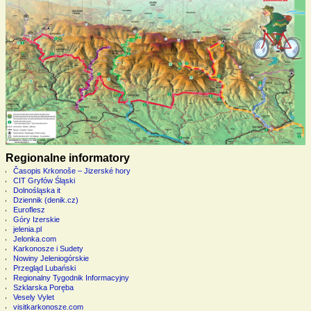
Regionalne informatory
Časopis Krkonoše – Jizerské hory
CIT Gryfów Śląski
Dolnośląska it
Dziennik (denik.cz)
Euroflesz
Góry Izerskie
jelenia.pl
Jelonka.com
Karkonosze i Sudety
Nowiny Jeleniogórskie
Przegląd Lubański
Regionalny Tygodnik Informacyjny
Szklarska Poręba
Vesely Vylet
visitkarkonosze.com