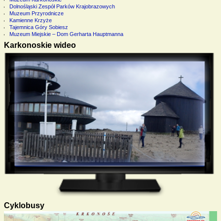
Dolnośląski Zespół Parków Krajobrazowych
Muzeum Przyrodnicze
Kamienne Krzyże
Tajemnica Góry Sobiesz
Muzeum Miejskie – Dom Gerharta Hauptmanna
Karkonoskie wideo
Cyklobusy