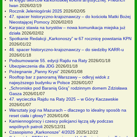
W kręgu twórców karkonoskiej kolonii artystycznej. Friedrich
Iwan
2026/02/19
Rocznik Jeleniogórski 2025
2026/02/05
47. spacer historyczno-krajoznawczy – do kościoła Matki Bożej
Nieostającej Pomocy
2026/02/03
Karpacz stawia na turystów – nowa komunikacja miejska już
działa
2026/02/02
Spotkanie Redakcji „Karkonoszy” w 67 rocznicę powstania KPN
2026/01/22
46. spacer historyczno-krajoznawczy – do siedziby KARR-u
2026/01/18
Podsumowanie 55. edycji Rajdu na Raty
2026/01/18
Ubezpieczenia dla JDG
2026/01/18
Pożegnanie „Panny Krysi”
2026/01/08
Rooftop bar z panoramą Warszawy – odkryj widok z
najwyższego budynku w Polsce
2026/01/07
„Schronisko pod Baranią Górą” rodzinnym domem Zdzisława
Gasza
2026/01/07
47. wycieczka Rajdu na Raty 2025 – w Góry Kaczawskie
2026/01/07
Warsztaty jogi na Mazurach – dlaczego to idealny sposób na
reset ciała i głowy?
2026/01/06
Kamiennogórscy i czescy policjanci łączą siły podczas
wspólnych patroli
2025/12/31
Czasopismo „Karkonosze” 4/2025
2025/12/22