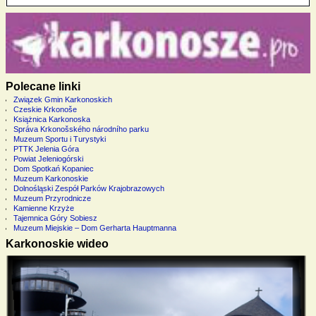
Polecane linki
Związek Gmin Karkonoskich
Czeskie Krkonoše
Książnica Karkonoska
Správa Krkonošského národního parku
Muzeum Sportu i Turystyki
PTTK Jelenia Góra
Powiat Jeleniogórski
Dom Spotkań Kopaniec
Muzeum Karkonoskie
Dolnośląski Zespół Parków Krajobrazowych
Muzeum Przyrodnicze
Kamienne Krzyże
Tajemnica Góry Sobiesz
Muzeum Miejskie – Dom Gerharta Hauptmanna
Karkonoskie wideo