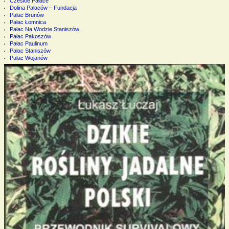
Czeskie Pałace
Dolina Pałaców – Fundacja
Pałac Brunów
Pałac Łomnica
Pałac Na Wodzie Staniszów
Pałac Pakoszów
Pałac Paulinum
Pałac Staniszów
Pałac Wojanów