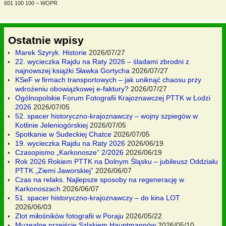
601 100 100 – WOPR
Ostatnie wpisy
Marek Szyryk. Historie
2026/07/27
22. wycieczka Rajdu na Raty 2026 – śladami zbrodni z
najnowszej książki Sławka Gortycha
2026/07/27
KSeF w firmach transportowych – jak uniknąć chaosu przy
wdrożeniu obowiązkowej e-faktury?
2026/07/27
Ogólnopolskie Forum Fotografii Krajoznawczej PTTK w Łodzi
2026
2026/07/05
52. spacer historyczno-krajoznawczy – wojny szpiegów w
Kotlinie Jeleniogórskiej
2026/07/05
Spotkanie w Sudeckiej Chatce
2026/07/05
19. wycieczka Rajdu na Raty 2026
2026/06/19
Czasopismo „Karkonosze” 2/2026
2026/06/19
Rok 2026 Rokiem PTTK na Dolnym Śląsku – jubileusz Oddziału
PTTK „Ziemi Jaworskiej”
2026/06/07
Czas na relaks. Najlepsze sposoby na regenerację w
Karkonoszach
2026/06/07
51. spacer historyczno-krajoznawczy – do kina LOT
2026/06/03
Zlot miłośników fotografii w Poraju
2026/05/22
Muzealne przejście Szlakiem Hauptmannów
2026/05/10