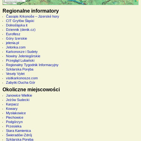
Regionalne informatory
Časopis Krkonoše – Jizerské hory
CIT Gryfów Śląski
Dolnośląska it
Dziennik (denik.cz)
Euroflesz
Góry Izerskie
jelenia.pl
Jelonka.com
Karkonosze i Sudety
Nowiny Jeleniogórskie
Przegląd Lubański
Regionalny Tygodnik Informacyjny
Szklarska Poręba
Vesely Vylet
visitkarkonosze.com
Zabytki Ducha Gór
Okoliczne miejscowości
Janowice Wielkie
Jeżów Sudecki
Karpacz
Kowary
Mysłakowice
Piechowice
Podgórzyn
Przesieka
Stara Kamienica
Świeradów-Zdrój
Szklarska Poręba