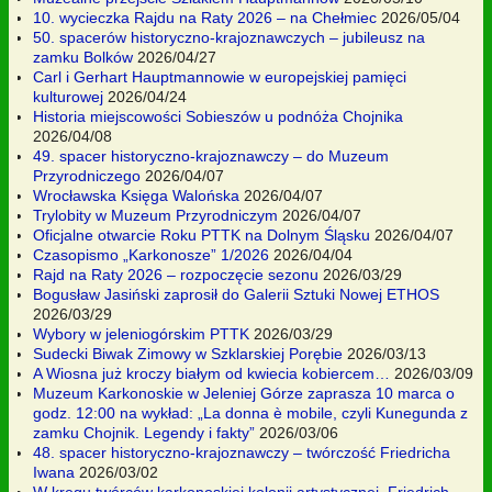
10. wycieczka Rajdu na Raty 2026 – na Chełmiec
2026/05/04
50. spacerów historyczno-krajoznawczych – jubileusz na
zamku Bolków
2026/04/27
Carl i Gerhart Hauptmannowie w europejskiej pamięci
kulturowej
2026/04/24
Historia miejscowości Sobieszów u podnóża Chojnika
2026/04/08
49. spacer historyczno-krajoznawczy – do Muzeum
Przyrodniczego
2026/04/07
Wrocławska Księga Walońska
2026/04/07
Trylobity w Muzeum Przyrodniczym
2026/04/07
Oficjalne otwarcie Roku PTTK na Dolnym Śląsku
2026/04/07
Czasopismo „Karkonosze” 1/2026
2026/04/04
Rajd na Raty 2026 – rozpoczęcie sezonu
2026/03/29
Bogusław Jasiński zaprosił do Galerii Sztuki Nowej ETHOS
2026/03/29
Wybory w jeleniogórskim PTTK
2026/03/29
Sudecki Biwak Zimowy w Szklarskiej Porębie
2026/03/13
A Wiosna już kroczy białym od kwiecia kobiercem…
2026/03/09
Muzeum Karkonoskie w Jeleniej Górze zaprasza 10 marca o
godz. 12:00 na wykład: „La donna è mobile, czyli Kunegunda z
zamku Chojnik. Legendy i fakty”
2026/03/06
48. spacer historyczno-krajoznawczy – twórczość Friedricha
Iwana
2026/03/02