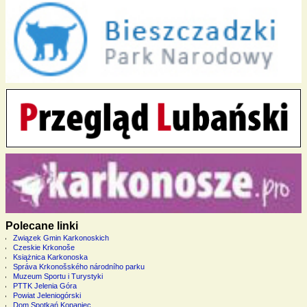
Polecane linki
Związek Gmin Karkonoskich
Czeskie Krkonoše
Książnica Karkonoska
Správa Krkonošského národního parku
Muzeum Sportu i Turystyki
PTTK Jelenia Góra
Powiat Jeleniogórski
Dom Spotkań Kopaniec