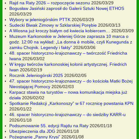
Rajd na Raty 2026 – rozpoczęcie sezonu
2026/03/29
Bogusław Jasiński zaprosił do Galerii Sztuki Nowej ETHOS
2026/03/29
Wybory w jeleniogórskim PTTK
2026/03/29
Sudecki Biwak Zimowy w Szklarskiej Porębie
2026/03/13
A Wiosna już kroczy białym od kwiecia kobiercem…
2026/03/09
Muzeum Karkonoskie w Jeleniej Górze zaprasza 10 marca o
godz. 12:00 na wykład: „La donna è mobile, czyli Kunegunda z
zamku Chojnik. Legendy i fakty”
2026/03/06
48. spacer historyczno-krajoznawczy – twórczość Friedricha
Iwana
2026/03/02
W kręgu twórców karkonoskiej kolonii artystycznej. Friedrich
Iwan
2026/02/19
Rocznik Jeleniogórski 2025
2026/02/05
47. spacer historyczno-krajoznawczy – do kościoła Matki Bożej
Nieostającej Pomocy
2026/02/03
Karpacz stawia na turystów – nowa komunikacja miejska już
działa
2026/02/02
Spotkanie Redakcji „Karkonoszy” w 67 rocznicę powstania KPN
2026/01/22
46. spacer historyczno-krajoznawczy – do siedziby KARR-u
2026/01/18
Podsumowanie 55. edycji Rajdu na Raty
2026/01/18
Ubezpieczenia dla JDG
2026/01/18
Pożegnanie „Panny Krysi”
2026/01/08