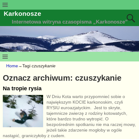
Karkonosze
Internetowa witryna czasopisma „Karkonosze”
Home
→Tagi
czuszykanie
Oznacz archiwum:
czuszykanie
Na tropie rysia
W Dniu Kota warto przypomnieć sobie o
największym KOCIE karkonoskim, czyli
RYSIU euroazjatyckim.
Jest to skryte,
tajemnicze zwierzę z rodziny kotowatych,
które bardzo trudno wytropić. O
bezpośrednim spotkaniu nie ma raczej mowy,
jeżeli takie zdarzenie mogłoby w ogóle
nastąpić, graniczyłoby z cudem.