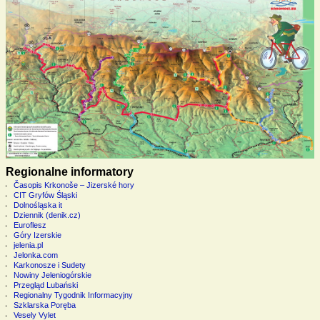
Regionalne informatory
Časopis Krkonoše – Jizerské hory
CIT Gryfów Śląski
Dolnośląska it
Dziennik (denik.cz)
Euroflesz
Góry Izerskie
jelenia.pl
Jelonka.com
Karkonosze i Sudety
Nowiny Jeleniogórskie
Przegląd Lubański
Regionalny Tygodnik Informacyjny
Szklarska Poręba
Vesely Vylet