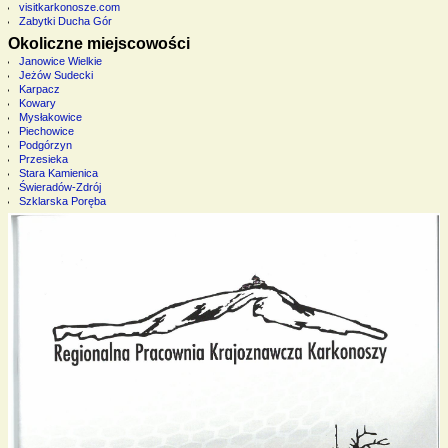
visitkarkonosze.com
Zabytki Ducha Gór
Okoliczne miejscowości
Janowice Wielkie
Jeżów Sudecki
Karpacz
Kowary
Mysłakowice
Piechowice
Podgórzyn
Przesieka
Stara Kamienica
Świeradów-Zdrój
Szklarska Poręba