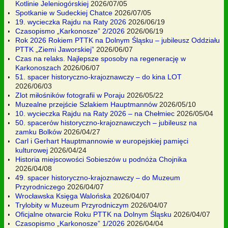
Kotlinie Jeleniogórskiej
2026/07/05
Spotkanie w Sudeckiej Chatce
2026/07/05
19. wycieczka Rajdu na Raty 2026
2026/06/19
Czasopismo „Karkonosze” 2/2026
2026/06/19
Rok 2026 Rokiem PTTK na Dolnym Śląsku – jubileusz Oddziału
PTTK „Ziemi Jaworskiej”
2026/06/07
Czas na relaks. Najlepsze sposoby na regenerację w
Karkonoszach
2026/06/07
51. spacer historyczno-krajoznawczy – do kina LOT
2026/06/03
Zlot miłośników fotografii w Poraju
2026/05/22
Muzealne przejście Szlakiem Hauptmannów
2026/05/10
10. wycieczka Rajdu na Raty 2026 – na Chełmiec
2026/05/04
50. spacerów historyczno-krajoznawczych – jubileusz na
zamku Bolków
2026/04/27
Carl i Gerhart Hauptmannowie w europejskiej pamięci
kulturowej
2026/04/24
Historia miejscowości Sobieszów u podnóża Chojnika
2026/04/08
49. spacer historyczno-krajoznawczy – do Muzeum
Przyrodniczego
2026/04/07
Wrocławska Księga Walońska
2026/04/07
Trylobity w Muzeum Przyrodniczym
2026/04/07
Oficjalne otwarcie Roku PTTK na Dolnym Śląsku
2026/04/07
Czasopismo „Karkonosze” 1/2026
2026/04/04