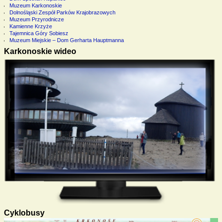
Muzeum Karkonoskie
Dolnośląski Zespół Parków Krajobrazowych
Muzeum Przyrodnicze
Kamienne Krzyże
Tajemnica Góry Sobiesz
Muzeum Miejskie – Dom Gerharta Hauptmanna
Karkonoskie wideo
Cyklobusy