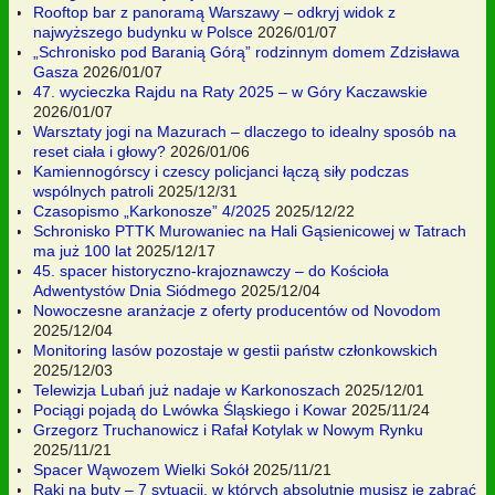
Rooftop bar z panoramą Warszawy – odkryj widok z
najwyższego budynku w Polsce
2026/01/07
„Schronisko pod Baranią Górą” rodzinnym domem Zdzisława
Gasza
2026/01/07
47. wycieczka Rajdu na Raty 2025 – w Góry Kaczawskie
2026/01/07
Warsztaty jogi na Mazurach – dlaczego to idealny sposób na
reset ciała i głowy?
2026/01/06
Kamiennogórscy i czescy policjanci łączą siły podczas
wspólnych patroli
2025/12/31
Czasopismo „Karkonosze” 4/2025
2025/12/22
Schronisko PTTK Murowaniec na Hali Gąsienicowej w Tatrach
ma już 100 lat
2025/12/17
45. spacer historyczno-krajoznawczy – do Kościoła
Adwentystów Dnia Siódmego
2025/12/04
Nowoczesne aranżacje z oferty producentów od Novodom
2025/12/04
Monitoring lasów pozostaje w gestii państw członkowskich
2025/12/03
Telewizja Lubań już nadaje w Karkonoszach
2025/12/01
Pociągi pojadą do Lwówka Śląskiego i Kowar
2025/11/24
Grzegorz Truchanowicz i Rafał Kotylak w Nowym Rynku
2025/11/21
Spacer Wąwozem Wielki Sokół
2025/11/21
Raki na buty – 7 sytuacji, w których absolutnie musisz je zabrać