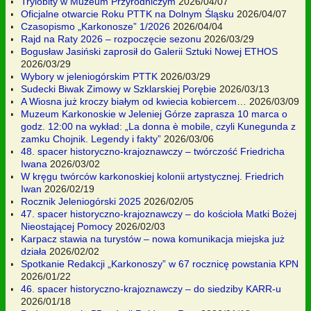
Trylobity w Muzeum Przyrodniczym
2026/04/07
Oficjalne otwarcie Roku PTTK na Dolnym Śląsku
2026/04/07
Czasopismo „Karkonosze” 1/2026
2026/04/04
Rajd na Raty 2026 – rozpoczęcie sezonu
2026/03/29
Bogusław Jasiński zaprosił do Galerii Sztuki Nowej ETHOS
2026/03/29
Wybory w jeleniogórskim PTTK
2026/03/29
Sudecki Biwak Zimowy w Szklarskiej Porębie
2026/03/13
A Wiosna już kroczy białym od kwiecia kobiercem…
2026/03/09
Muzeum Karkonoskie w Jeleniej Górze zaprasza 10 marca o
godz. 12:00 na wykład: „La donna è mobile, czyli Kunegunda z
zamku Chojnik. Legendy i fakty”
2026/03/06
48. spacer historyczno-krajoznawczy – twórczość Friedricha
Iwana
2026/03/02
W kręgu twórców karkonoskiej kolonii artystycznej. Friedrich
Iwan
2026/02/19
Rocznik Jeleniogórski 2025
2026/02/05
47. spacer historyczno-krajoznawczy – do kościoła Matki Bożej
Nieostającej Pomocy
2026/02/03
Karpacz stawia na turystów – nowa komunikacja miejska już
działa
2026/02/02
Spotkanie Redakcji „Karkonoszy” w 67 rocznicę powstania KPN
2026/01/22
46. spacer historyczno-krajoznawczy – do siedziby KARR-u
2026/01/18