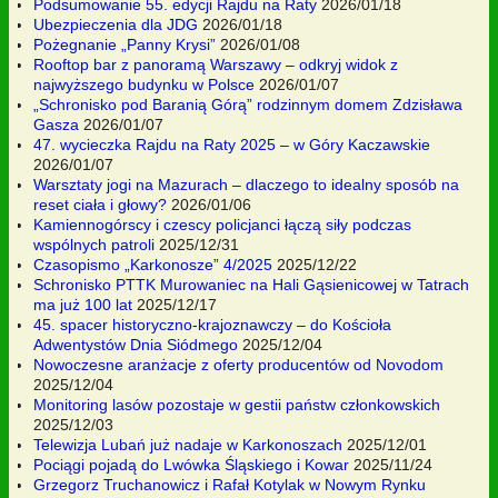
Podsumowanie 55. edycji Rajdu na Raty
2026/01/18
Ubezpieczenia dla JDG
2026/01/18
Pożegnanie „Panny Krysi”
2026/01/08
Rooftop bar z panoramą Warszawy – odkryj widok z
najwyższego budynku w Polsce
2026/01/07
„Schronisko pod Baranią Górą” rodzinnym domem Zdzisława
Gasza
2026/01/07
47. wycieczka Rajdu na Raty 2025 – w Góry Kaczawskie
2026/01/07
Warsztaty jogi na Mazurach – dlaczego to idealny sposób na
reset ciała i głowy?
2026/01/06
Kamiennogórscy i czescy policjanci łączą siły podczas
wspólnych patroli
2025/12/31
Czasopismo „Karkonosze” 4/2025
2025/12/22
Schronisko PTTK Murowaniec na Hali Gąsienicowej w Tatrach
ma już 100 lat
2025/12/17
45. spacer historyczno-krajoznawczy – do Kościoła
Adwentystów Dnia Siódmego
2025/12/04
Nowoczesne aranżacje z oferty producentów od Novodom
2025/12/04
Monitoring lasów pozostaje w gestii państw członkowskich
2025/12/03
Telewizja Lubań już nadaje w Karkonoszach
2025/12/01
Pociągi pojadą do Lwówka Śląskiego i Kowar
2025/11/24
Grzegorz Truchanowicz i Rafał Kotylak w Nowym Rynku