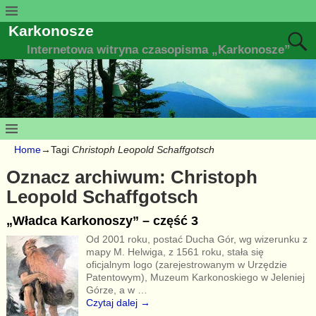
Karkonosze
Internetowa witryna czasopisma „Karkonosze”
Home
→Tagi
Christoph Leopold Schaffgotsch
Oznacz archiwum:
Christoph
Leopold Schaffgotsch
„Władca Karkonoszy” – część 3
Od 2001 roku, postać Ducha Gór, wg wizerunku z
mapy M. Helwiga, z 1561 roku, stała się
oficjalnym logo (zarejestrowanym w Urzędzie
Patentowym), Muzeum Karkonoskiego w Jeleniej
Górze, a w
…
Czytaj dalej →