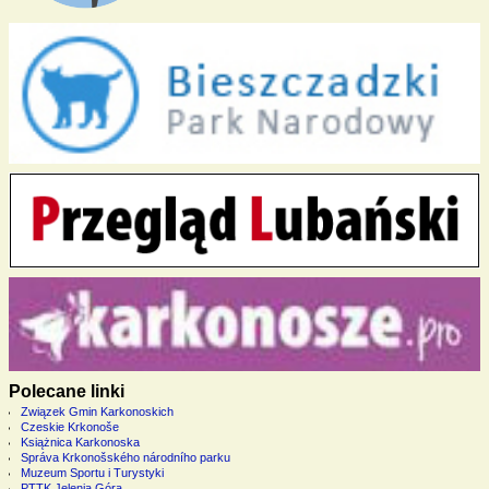
Polecane linki
Związek Gmin Karkonoskich
Czeskie Krkonoše
Książnica Karkonoska
Správa Krkonošského národního parku
Muzeum Sportu i Turystyki
PTTK Jelenia Góra