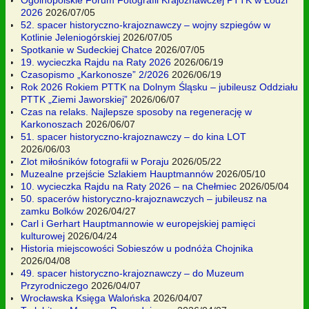
Ogólnopolskie Forum Fotografii Krajoznawczej PTTK w Łodzi
2026
2026/07/05
52. spacer historyczno-krajoznawczy – wojny szpiegów w
Kotlinie Jeleniogórskiej
2026/07/05
Spotkanie w Sudeckiej Chatce
2026/07/05
19. wycieczka Rajdu na Raty 2026
2026/06/19
Czasopismo „Karkonosze” 2/2026
2026/06/19
Rok 2026 Rokiem PTTK na Dolnym Śląsku – jubileusz Oddziału
PTTK „Ziemi Jaworskiej”
2026/06/07
Czas na relaks. Najlepsze sposoby na regenerację w
Karkonoszach
2026/06/07
51. spacer historyczno-krajoznawczy – do kina LOT
2026/06/03
Zlot miłośników fotografii w Poraju
2026/05/22
Muzealne przejście Szlakiem Hauptmannów
2026/05/10
10. wycieczka Rajdu na Raty 2026 – na Chełmiec
2026/05/04
50. spacerów historyczno-krajoznawczych – jubileusz na
zamku Bolków
2026/04/27
Carl i Gerhart Hauptmannowie w europejskiej pamięci
kulturowej
2026/04/24
Historia miejscowości Sobieszów u podnóża Chojnika
2026/04/08
49. spacer historyczno-krajoznawczy – do Muzeum
Przyrodniczego
2026/04/07
Wrocławska Księga Walońska
2026/04/07