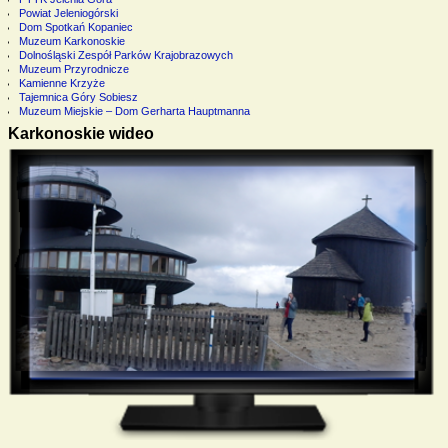
Powiat Jeleniogórski
Dom Spotkań Kopaniec
Muzeum Karkonoskie
Dolnośląski Zespół Parków Krajobrazowych
Muzeum Przyrodnicze
Kamienne Krzyże
Tajemnica Góry Sobiesz
Muzeum Miejskie – Dom Gerharta Hauptmanna
Karkonoskie wideo