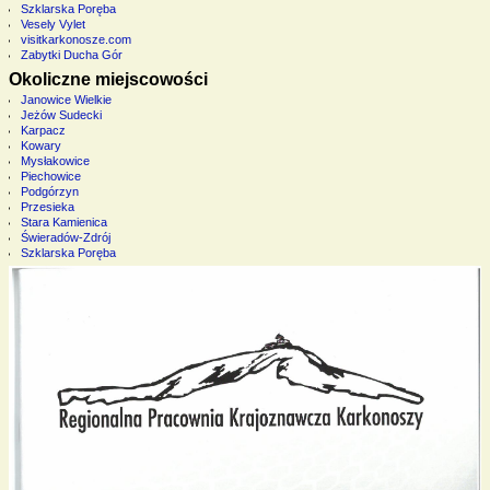
Szklarska Poręba
Vesely Vylet
visitkarkonosze.com
Zabytki Ducha Gór
Okoliczne miejscowości
Janowice Wielkie
Jeżów Sudecki
Karpacz
Kowary
Mysłakowice
Piechowice
Podgórzyn
Przesieka
Stara Kamienica
Świeradów-Zdrój
Szklarska Poręba