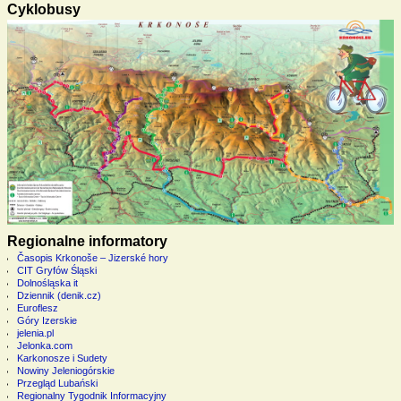
Cyklobusy
Regionalne informatory
Časopis Krkonoše – Jizerské hory
CIT Gryfów Śląski
Dolnośląska it
Dziennik (denik.cz)
Euroflesz
Góry Izerskie
jelenia.pl
Jelonka.com
Karkonosze i Sudety
Nowiny Jeleniogórskie
Przegląd Lubański
Regionalny Tygodnik Informacyjny