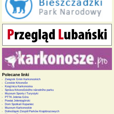
Polecane linki
Związek Gmin Karkonoskich
Czeskie Krkonoše
Książnica Karkonoska
Správa Krkonošského národního parku
Muzeum Sportu i Turystyki
PTTK Jelenia Góra
Powiat Jeleniogórski
Dom Spotkań Kopaniec
Muzeum Karkonoskie
Dolnośląski Zespół Parków Krajobrazowych