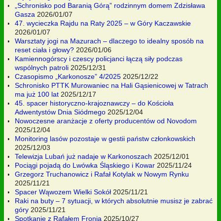
„Schronisko pod Baranią Górą” rodzinnym domem Zdzisława
Gasza
2026/01/07
47. wycieczka Rajdu na Raty 2025 – w Góry Kaczawskie
2026/01/07
Warsztaty jogi na Mazurach – dlaczego to idealny sposób na
reset ciała i głowy?
2026/01/06
Kamiennogórscy i czescy policjanci łączą siły podczas
wspólnych patroli
2025/12/31
Czasopismo „Karkonosze” 4/2025
2025/12/22
Schronisko PTTK Murowaniec na Hali Gąsienicowej w Tatrach
ma już 100 lat
2025/12/17
45. spacer historyczno-krajoznawczy – do Kościoła
Adwentystów Dnia Siódmego
2025/12/04
Nowoczesne aranżacje z oferty producentów od Novodom
2025/12/04
Monitoring lasów pozostaje w gestii państw członkowskich
2025/12/03
Telewizja Lubań już nadaje w Karkonoszach
2025/12/01
Pociągi pojadą do Lwówka Śląskiego i Kowar
2025/11/24
Grzegorz Truchanowicz i Rafał Kotylak w Nowym Rynku
2025/11/21
Spacer Wąwozem Wielki Sokół
2025/11/21
Raki na buty – 7 sytuacji, w których absolutnie musisz je zabrać
góry
2025/11/21
Spotkanie z Rafałem Fronią
2025/10/27