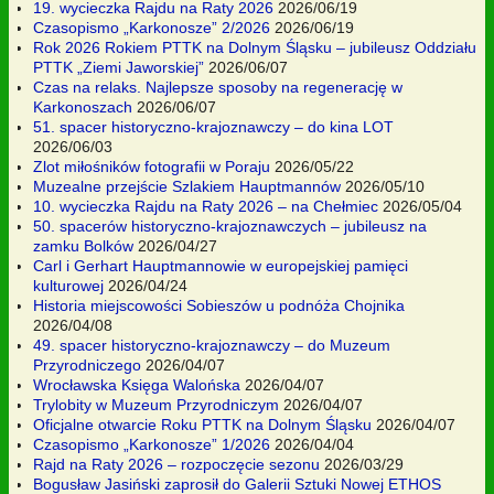
19. wycieczka Rajdu na Raty 2026
2026/06/19
Czasopismo „Karkonosze” 2/2026
2026/06/19
Rok 2026 Rokiem PTTK na Dolnym Śląsku – jubileusz Oddziału
PTTK „Ziemi Jaworskiej”
2026/06/07
Czas na relaks. Najlepsze sposoby na regenerację w
Karkonoszach
2026/06/07
51. spacer historyczno-krajoznawczy – do kina LOT
2026/06/03
Zlot miłośników fotografii w Poraju
2026/05/22
Muzealne przejście Szlakiem Hauptmannów
2026/05/10
10. wycieczka Rajdu na Raty 2026 – na Chełmiec
2026/05/04
50. spacerów historyczno-krajoznawczych – jubileusz na
zamku Bolków
2026/04/27
Carl i Gerhart Hauptmannowie w europejskiej pamięci
kulturowej
2026/04/24
Historia miejscowości Sobieszów u podnóża Chojnika
2026/04/08
49. spacer historyczno-krajoznawczy – do Muzeum
Przyrodniczego
2026/04/07
Wrocławska Księga Walońska
2026/04/07
Trylobity w Muzeum Przyrodniczym
2026/04/07
Oficjalne otwarcie Roku PTTK na Dolnym Śląsku
2026/04/07
Czasopismo „Karkonosze” 1/2026
2026/04/04
Rajd na Raty 2026 – rozpoczęcie sezonu
2026/03/29
Bogusław Jasiński zaprosił do Galerii Sztuki Nowej ETHOS