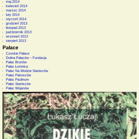
maj 2014
kwiecień 2014
marzec 2014
luty 2014
styczeń 2014
grudzień 2013
listopad 2013
październik 2013
wrzesień 2013
sierpień 2013
Pałace
Czeskie Pałace
Dolina Pałaców – Fundacja
Pałac Brunów
Pałac Łomnica
Pałac Na Wodzie Staniszów
Pałac Pakoszów
Pałac Paulinum
Pałac Staniszów
Pałac Wojanów