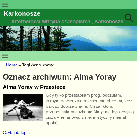
Karkonosze
Internetowa witryna czasopisma „Karkonosze”
Home
→Tagi
Alma Yoray
Oznacz archiwum:
Alma Yoray
Alma Yoray w Przesiece
Gdy tylko przestąpiłam próg, poczułam,
jakbym odwiedzała miejsce nie obce mi, lecz
bardzo dobrze znane. Cisza, która
przepełniała mieszkanie Almy, nie była zwykłą
ciszą – emanował z niej mistyczny niemal
spokój
Czytaj dalej →