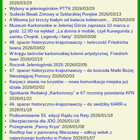
2026/03/29
Wybory w jeleniogórskim PTTK
2026/03/29
Sudecki Biwak Zimowy w Szklarskiej Porębie
2026/03/13
A Wiosna już kroczy białym od kwiecia kobiercem…
2026/03/09
Muzeum Karkonoskie w Jeleniej Górze zaprasza 10 marca o
godz. 12:00 na wykład: „La donna è mobile, czyli Kunegunda z
zamku Chojnik. Legendy i fakty”
2026/03/06
48. spacer historyczno-krajoznawczy – twórczość Friedricha
Iwana
2026/03/02
W kręgu twórców karkonoskiej kolonii artystycznej. Friedrich
Iwan
2026/02/19
Rocznik Jeleniogórski 2025
2026/02/05
47. spacer historyczno-krajoznawczy – do kościoła Matki Bożej
Nieostającej Pomocy
2026/02/03
Karpacz stawia na turystów – nowa komunikacja miejska już
działa
2026/02/02
Spotkanie Redakcji „Karkonoszy” w 67 rocznicę powstania KPN
2026/01/22
46. spacer historyczno-krajoznawczy – do siedziby KARR-u
2026/01/18
Podsumowanie 55. edycji Rajdu na Raty
2026/01/18
Ubezpieczenia dla JDG
2026/01/18
Pożegnanie „Panny Krysi”
2026/01/08
Rooftop bar z panoramą Warszawy – odkryj widok z
najwyższego budynku w Polsce
2026/01/07