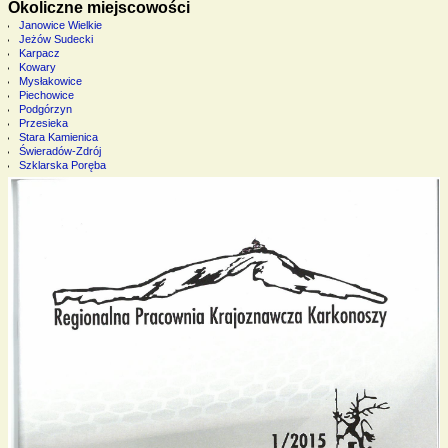
Okoliczne miejscowości
Janowice Wielkie
Jeżów Sudecki
Karpacz
Kowary
Mysłakowice
Piechowice
Podgórzyn
Przesieka
Stara Kamienica
Świeradów-Zdrój
Szklarska Poręba