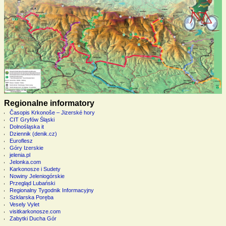
Regionalne informatory
Časopis Krkonoše – Jizerské hory
CIT Gryfów Śląski
Dolnośląska it
Dziennik (denik.cz)
Euroflesz
Góry Izerskie
jelenia.pl
Jelonka.com
Karkonosze i Sudety
Nowiny Jeleniogórskie
Przegląd Lubański
Regionalny Tygodnik Informacyjny
Szklarska Poręba
Vesely Vylet
visitkarkonosze.com
Zabytki Ducha Gór