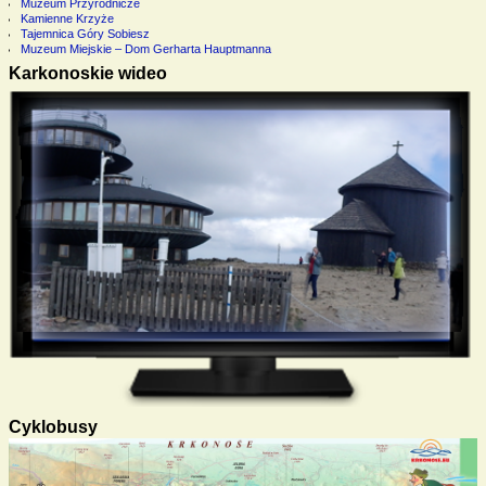
Muzeum Przyrodnicze
Kamienne Krzyże
Tajemnica Góry Sobiesz
Muzeum Miejskie – Dom Gerharta Hauptmanna
Karkonoskie wideo
Cyklobusy