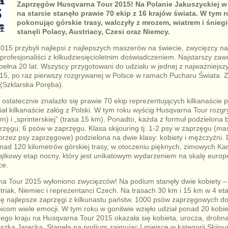
Zaprzęgów Husqvarna Tour 2015! Na Polanie Jakuszyckiej w 
na starcie stanęło prawie 70 ekip z 16 krajów świata. W tym r
pokonując górskie trasy, walczyły z mrozem, wiatrem i śnie
stanęli Polacy, Austriacy, Czesi oraz Niemcy.
15 przybyli najlepsi z najlepszych maszerów na świecie, zwycięzcy na
 profesjonaliści z kilkudziesięcioletnim doświadczeniem. Najstarszy za
spełna 20 lat. Wszyscy przygotowani do udziału w jednej z najważniejsz
15, po raz pierwszy rozgrywanej w Polsce w ramach Pucharu Świata. Z
 (Szklarska Poręba).
h ostatecznie znalazło się prawie 70 ekip reprezentujących kilkanaści
iał kilkanaście załóg z Polski. W tym roku wyścig Husqvarna Tour rozg
m) i „sprinterskiej” (trasa 15 km). Ponadto, każda z formuł podzielona
rzęgu, 6 psów w zaprzęgu. Klasa skijouring tj. 1-2 psy w zaprzęgu (ma
przez psy zaprzęgowe) podzielona na dwie klasy: kobiety i mężczyźni.
ad 120 kilometrów górskiej trasy, w otoczeniu pięknych, zimowych Ka
piątkowy etap nocny, który jest unikatowym wydarzeniem na skalę europe
ce.
a Tour 2015 wyłoniono zwycięzców! Na podium stanęły dwie kobiety – 
triak, Niemiec i reprezentanci Czech. Na trasach 30 km i 15 km w 4 eta
się najlepsze zaprzęgi z kilkunastu państw. 1000 psów zaprzęgowych 
ibicom wiele emocji. W tym roku w gonitwie wzięło udział ponad 20 kobi
go kraju na Husqvarna Tour 2015 okazała się kobieta, urocza, drobna
eszka Jarecka. Stanęła na podium zajmując I miejsce w kategorii Skijour