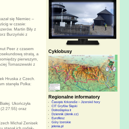
azał się Niemiec –
ścig w czasie:
zerów. Martin Bily z
orz Burzyński z
lmut Peer z czasem
Cyklobusy
tosekundową stratą, a
w pomiędzy pierwszym,
aciej Tomaszewski z
nek Hruska z Czech.
ium stanęła Polka:
Regionalne informatory
Časopis Krkonoše – Jizerské hory
-Białej. Ukończyła
CIT Gryfów Śląski
 (2:27:55) oraz
Dolnośląska it
Dziennik (denik.cz)
Euroflesz
Góry Izerskie
 Czech Michal Zenisek
jelenia.pl
u stanął ich rodak-