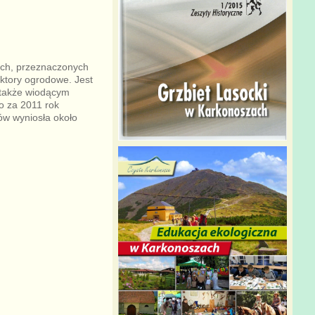
ych, przeznaczonych
raktory ogrodowe. Jest
 także wiodącym
o za 2011 rok
ów wyniosła około