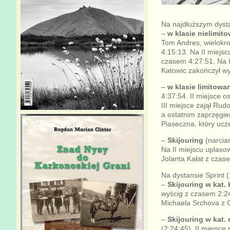
Na najdłuższym dysta
–
w klasie nielimit
Tom Andres, wielokro
4:15:13. Na II miejsc
czasem 4:27:51. Na I
Katowic zakończył wy
–
w klasie limitowa
4:37:54. II miejsce 
III miejsce zajął Ru
a ostatnim zaprzęgie
Piaseczna, który ucz
–
Skijouring
(narciar
Na II miejscu uplasow
Jolanta Kałat z czas
Na dystansie Sprint (
–
Skijouring w kat. 
wyścig z czasem 2:24:
Michaela Srchova z 
–
Skijouring w kat.
(2:24:45), II miejsce