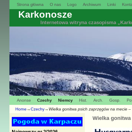
Strona główna
O nas
Logo
Archiwum
Linki
Konta
Karkonosze
Internetowa witryna czasopisma „Kar
Anonse
Czechy
Niemcy
Hist.
Arch.
Gosp.
Pol
Home
→
Czechy
→
Wielka gonitwa psich zaprzęgów na mecie 
Wielka gonitwa
Najnowszy nr 2/2026