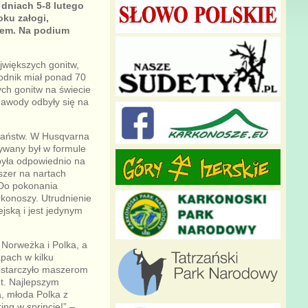
dniach 5-8 lutego
oku załogi,
giem. Na podium
jwiększych gonitw,
wodnik miał ponad 70
ych gonitw na świecie
awody odbyły się na
e państw. W Husqvarna
rywany był w formule
 była odpowiednio na
szer na nartach
 Do pokonania
rkonoszy. Utrudnienie
jską i jest jedynym
Norweżka i Polka, a
pach w kilku
dostarczyło maszerom
et. Najlepszym
, młoda Polka z
ing w sprincie!” –