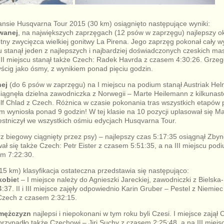
nsie Husqvarna Tour 2015 (30 km) osiągnięto następujące wyniki:
owanej
, na największych zaprzęgach (12 psów w zaprzęgu) najlepszy ok
tny zwycięzca wielkiej gonitwy La Pirena. Jego zaprzęg pokonał cały wy
u stanął jeden z najlepszych i najbardziej doświadczonych czeskich mas
II miejscu stanął także Czech: Radek Havrda z czasem 4:30:26. Grzeg
ścig jako ósmy, z wynikiem ponad pięciu godzin.
nej
(do 6 psów w zaprzęgu) na I miejscu na podium stanął Austriak He
osiągnęła dzielna zawodniczka z Norwegii – Marte Heilemann z kilkunas
dolf Chlad z Czech. Różnica w czasie pokonania tras wszystkich etapó
m wyniosła ponad 9 godzin! W tej klasie na 10 pozycji uplasował się M
estniczył we wszystkich ośmiu edycjach Husqvarna Tour.
z biegowy ciągnięty przez psy) – najlepszy czas 5:17:35 osiągnął Zby
ał się także Czech: Petr Eister z czasem 5:51:35, a na III miejscu pod
em 7:22:30.
15 km) klasyfikacja ostateczna przedstawia się następująco:
kobie
t – I miejsce należy do Agnieszki Jareckiej, zawodniczki z Bielska
37. II i III miejsce zajęły odpowiednio Karin Gruber – Pestel z Niemiec
Czech z czasem 2:32:15.
 mężczyzn
najlepsi i niepokonani w tym roku byli Czesi. I miejsce zajął
 przypadło także Czechowi – Jiri Suchy z czasem 2:25:48, a na III miejsc