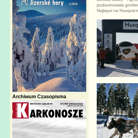
podsumowała gonitwę
Najlepsi na Husqvarn
Archiwum Czasopisma