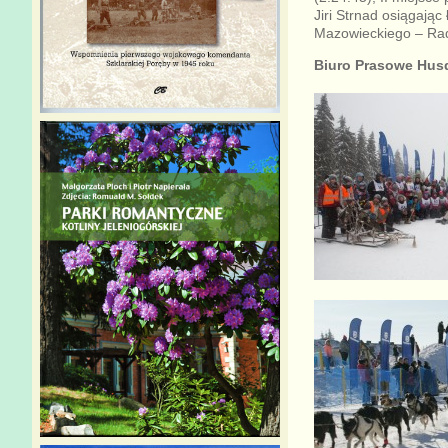
Jiri Strnad osiągając
Mazowieckiego – Rado
Biuro Prasowe Hus