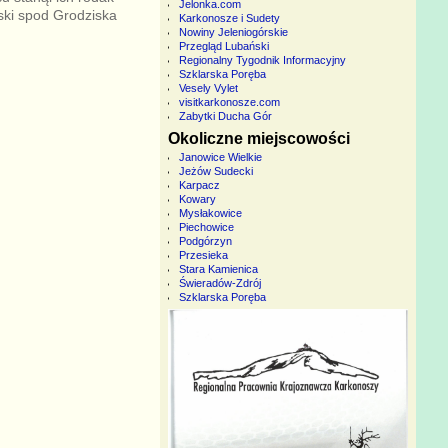
Jelonka.com
rski spod Grodziska
Karkonosze i Sudety
Nowiny Jeleniogórskie
Przegląd Lubański
Regionalny Tygodnik Informacyjny
Szklarska Poręba
Vesely Vylet
visitkarkonosze.com
Zabytki Ducha Gór
Okoliczne miejscowości
Janowice Wielkie
Jeżów Sudecki
Karpacz
Kowary
Mysłakowice
Piechowice
Podgórzyn
Przesieka
Stara Kamienica
Świeradów-Zdrój
Szklarska Poręba