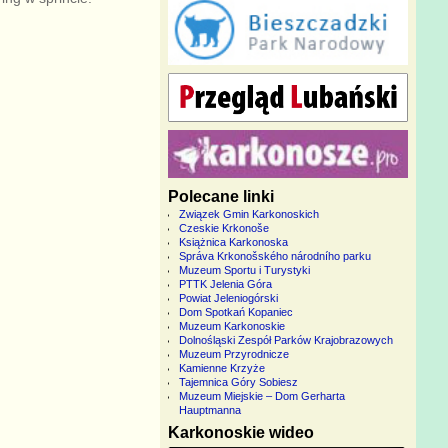
Polecane linki
Związek Gmin Karkonoskich
Czeskie Krkonoše
Książnica Karkonoska
Správa Krkonošského národního parku
Muzeum Sportu i Turystyki
PTTK Jelenia Góra
Powiat Jeleniogórski
Dom Spotkań Kopaniec
Muzeum Karkonoskie
Dolnośląski Zespół Parków Krajobrazowych
Muzeum Przyrodnicze
Kamienne Krzyże
Tajemnica Góry Sobiesz
Muzeum Miejskie – Dom Gerharta
Hauptmanna
Karkonoskie wideo