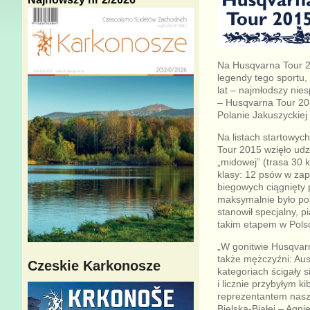
Na Husqvarna Tour 20
legendy tego sportu,
lat – najmłodszy nie
– Husqvarna Tour 20
Polanie Jakuszyckiej
Na listach startowyc
Tour 2015 wzięło udz
„midowej” (trasa 30 k
klasy: 12 psów w zap
biegowych ciągnięty 
maksymalnie było pon
stanowił specjalny, 
takim etapem w Pols
„W gonitwie Husqvarn
także mężczyźni: Aus
Czeskie Karkonosze
kategoriach ścigały 
i licznie przybyłym k
reprezentantem nasze
Bielska-Białej – Agni