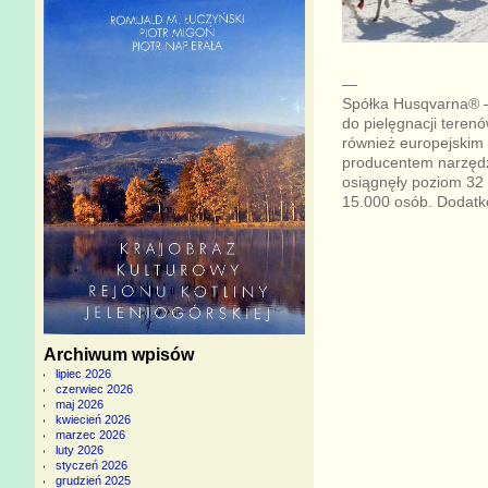
—
Spółka Husqvarna® –
do pielęgnacji terenów
również europejskim
producentem narzędz
osiągnęły poziom 32 
15.000 osób. Dodatko
Archiwum wpisów
lipiec 2026
czerwiec 2026
maj 2026
kwiecień 2026
marzec 2026
luty 2026
styczeń 2026
grudzień 2025