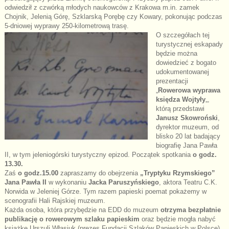
odwiedził z czwórką młodych naukowców z Krakowa m.in. zamek
Chojnik, Jelenią Górę, Szklarską Porębę czy Kowary, pokonując podczas
5-dniowej wyprawy 250-kilometrową trasę.
O szczegółach tej
turystycznej eskapady
będzie można
dowiedzieć z bogato
udokumentowanej
prezentacji
„
Rowerowa wyprawa
księdza Wojtyły
„,
którą przedstawi
Janusz Skowroński
,
dyrektor muzeum, od
blisko 20 lat badający
biografię Jana Pawła
II, w tym jeleniogórski turystyczny epizod. Początek spotkania
o godz.
13.30.
Zaś
o godz.15.00
zapraszamy do obejrzenia
„Tryptyku Rzymskiego”
Jana Pawła II
w wykonaniu
Jacka Paruszyńskiego
, aktora Teatru C.K.
Norwida w Jeleniej Górze. Tym razem papieski poemat pokażemy w
scenografii Hali Rajskiej muzeum.
Każda osoba, która przybędzie na EDD do muzeum
otrzyma bezpłatnie
publikację o rowerowym szlaku papieskim
oraz będzie mogła nabyć
książkę Urszuli Własiuk (prezes Fundacji Szlaków Papieskich w Polsce)