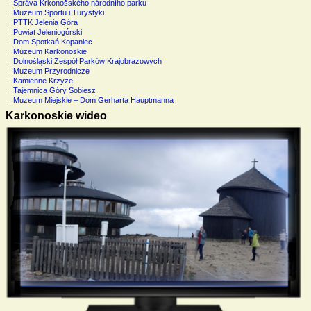
Správa Krkonošského národního parku
Muzeum Sportu i Turystyki
PTTK Jelenia Góra
Powiat Jeleniogórski
Dom Spotkań Kopaniec
Muzeum Karkonoskie
Dolnośląski Zespół Parków Krajobrazowych
Muzeum Przyrodnicze
Kamienne Krzyże
Tajemnica Góry Sobiesz
Muzeum Miejskie – Dom Gerharta Hauptmanna
Karkonoskie wideo