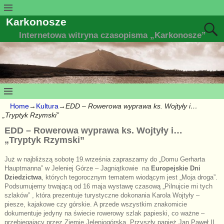
Karkonosze
Internetowa witryna czasopisma „Karkonosze”
Home
→
Kultura
→
EDD – Rowerowa wyprawa ks. Wojtyły i…
„Tryptyk Rzymski”
EDD – Rowerowa wyprawa ks. Wojtyły i…
„Tryptyk Rzymski”
Już w najbliższą sobotę 19.września zapraszamy do „Domu Gerharta
Hauptmanna” w Jeleniej Górze – Jagniątkowie na
Europejskie Dni
Dziedzictwa
, których tegorocznym tematem w
iodącym jest „Moja droga”.
Podsumujemy trwającą od 16 maja wystawę
czasową „Pilnujcie mi tych
szlaków” , która prezentuje turystyczne dokonania Karola Wojtyły –
piesze, kajakowe czy górskie. A przede wszystkim znakomicie
dokumentuje jedyny na świecie rowerowy szlak papieski, co ważne –
przebiegający przez Ziemię Jeleniogórską. Przyszły papież Jan Paweł II