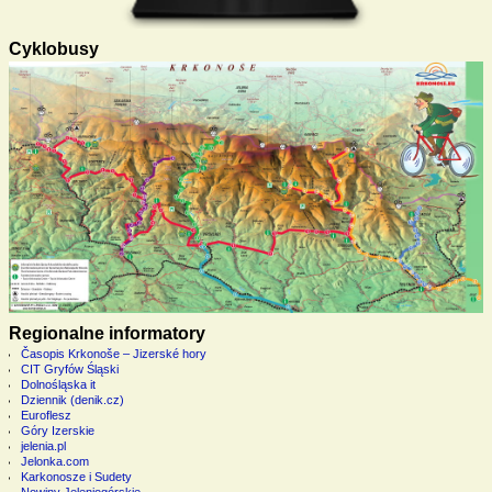
Cyklobusy
Regionalne informatory
Časopis Krkonoše – Jizerské hory
CIT Gryfów Śląski
Dolnośląska it
Dziennik (denik.cz)
Euroflesz
Góry Izerskie
jelenia.pl
Jelonka.com
Karkonosze i Sudety
Nowiny Jeleniogórskie