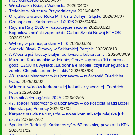
Wrocławska Księga Walońska
2026/04/07
Trylobity w Muzeum Przyrodniczym
2026/04/07
Oficjalne otwarcie Roku PTTK na Dolnym Śląsku
2026/04/07
Czasopismo „Karkonosze” 1/2026
2026/04/04
Rajd na Raty 2026 – rozpoczęcie sezonu
2026/03/29
Bogusław Jasiński zaprosił do Galerii Sztuki Nowej ETHOS
2026/03/29
Wybory w jeleniogórskim PTTK
2026/03/29
Sudecki Biwak Zimowy w Szklarskiej Porębie
2026/03/13
A Wiosna już kroczy białym od kwiecia kobiercem…
2026/03/09
Muzeum Karkonoskie w Jeleniej Górze zaprasza 10 marca o
godz. 12:00 na wykład: „La donna è mobile, czyli Kunegunda z
zamku Chojnik. Legendy i fakty”
2026/03/06
48. spacer historyczno-krajoznawczy – twórczość Friedricha
Iwana
2026/03/02
W kręgu twórców karkonoskiej kolonii artystycznej. Friedrich
Iwan
2026/02/19
Rocznik Jeleniogórski 2025
2026/02/05
47. spacer historyczno-krajoznawczy – do kościoła Matki Bożej
Nieostającej Pomocy
2026/02/03
Karpacz stawia na turystów – nowa komunikacja miejska już
działa
2026/02/02
Spotkanie Redakcji „Karkonoszy” w 67 rocznicę powstania KPN
2026/01/22