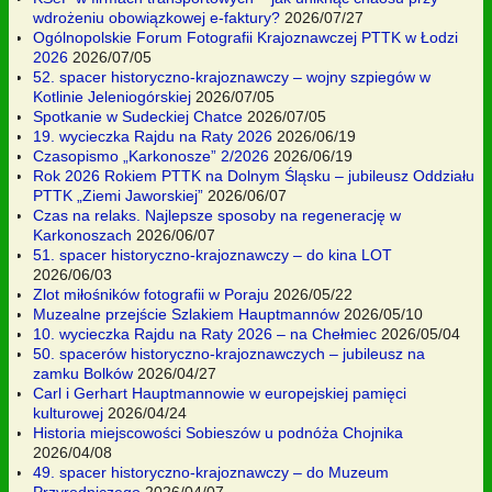
wdrożeniu obowiązkowej e-faktury?
2026/07/27
Ogólnopolskie Forum Fotografii Krajoznawczej PTTK w Łodzi
2026
2026/07/05
52. spacer historyczno-krajoznawczy – wojny szpiegów w
Kotlinie Jeleniogórskiej
2026/07/05
Spotkanie w Sudeckiej Chatce
2026/07/05
19. wycieczka Rajdu na Raty 2026
2026/06/19
Czasopismo „Karkonosze” 2/2026
2026/06/19
Rok 2026 Rokiem PTTK na Dolnym Śląsku – jubileusz Oddziału
PTTK „Ziemi Jaworskiej”
2026/06/07
Czas na relaks. Najlepsze sposoby na regenerację w
Karkonoszach
2026/06/07
51. spacer historyczno-krajoznawczy – do kina LOT
2026/06/03
Zlot miłośników fotografii w Poraju
2026/05/22
Muzealne przejście Szlakiem Hauptmannów
2026/05/10
10. wycieczka Rajdu na Raty 2026 – na Chełmiec
2026/05/04
50. spacerów historyczno-krajoznawczych – jubileusz na
zamku Bolków
2026/04/27
Carl i Gerhart Hauptmannowie w europejskiej pamięci
kulturowej
2026/04/24
Historia miejscowości Sobieszów u podnóża Chojnika
2026/04/08
49. spacer historyczno-krajoznawczy – do Muzeum
Przyrodniczego
2026/04/07