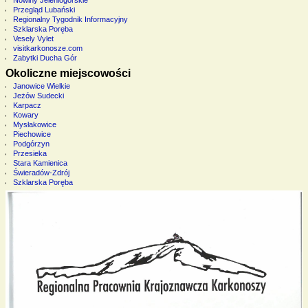
Przegląd Lubański
Regionalny Tygodnik Informacyjny
Szklarska Poręba
Vesely Vylet
visitkarkonosze.com
Zabytki Ducha Gór
Okoliczne miejscowości
Janowice Wielkie
Jeżów Sudecki
Karpacz
Kowary
Mysłakowice
Piechowice
Podgórzyn
Przesieka
Stara Kamienica
Świeradów-Zdrój
Szklarska Poręba