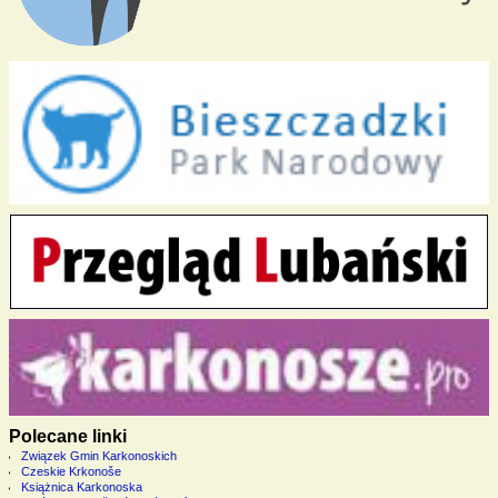
Polecane linki
Związek Gmin Karkonoskich
Czeskie Krkonoše
Książnica Karkonoska