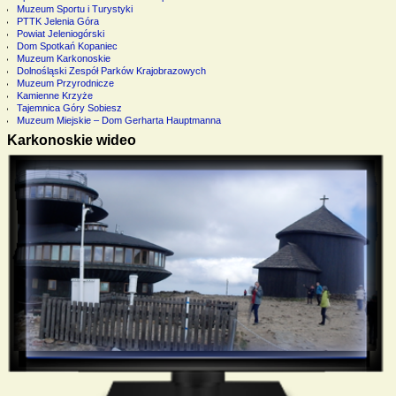
Muzeum Sportu i Turystyki
PTTK Jelenia Góra
Powiat Jeleniogórski
Dom Spotkań Kopaniec
Muzeum Karkonoskie
Dolnośląski Zespół Parków Krajobrazowych
Muzeum Przyrodnicze
Kamienne Krzyże
Tajemnica Góry Sobiesz
Muzeum Miejskie – Dom Gerharta Hauptmanna
Karkonoskie wideo