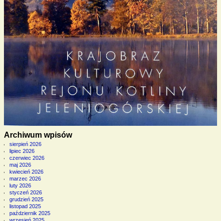
Archiwum wpisów
sierpień 2026
lipiec 2026
czerwiec 2026
maj 2026
kwiecień 2026
marzec 2026
luty 2026
styczeń 2026
grudzień 2025
listopad 2025
październik 2025
wrzesień 2025