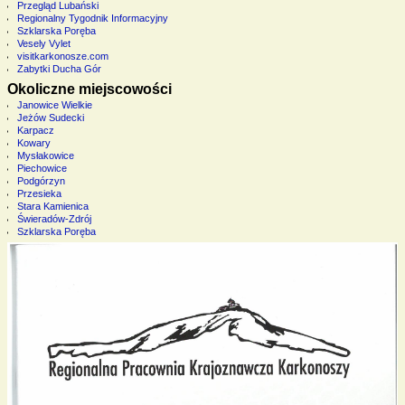
Przegląd Lubański
Regionalny Tygodnik Informacyjny
Szklarska Poręba
Vesely Vylet
visitkarkonosze.com
Zabytki Ducha Gór
Okoliczne miejscowości
Janowice Wielkie
Jeżów Sudecki
Karpacz
Kowary
Mysłakowice
Piechowice
Podgórzyn
Przesieka
Stara Kamienica
Świeradów-Zdrój
Szklarska Poręba