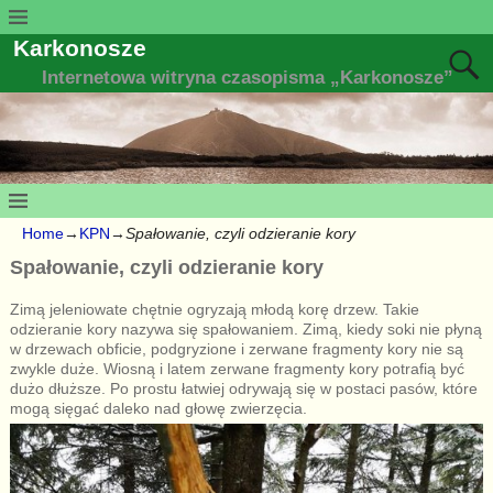
Karkonosze
Internetowa witryna czasopisma „Karkonosze”
Home
→
KPN
→
Spałowanie, czyli odzieranie kory
Spałowanie, czyli odzieranie kory
Zimą jeleniowate chętnie ogryzają młodą korę drzew. Takie
odzieranie kory nazywa się spałowaniem. Zimą, kiedy soki nie płyną
w drzewach obficie, podgryzione i zerwane fragmenty kory nie są
zwykle duże. Wiosną i latem zerwane fragmenty kory potrafią być
dużo dłuższe. Po prostu łatwiej odrywają się w postaci pasów, które
mogą sięgać daleko nad głowę zwierzęcia.