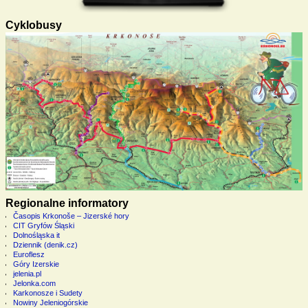
Cyklobusy
Regionalne informatory
Časopis Krkonoše – Jizerské hory
CIT Gryfów Śląski
Dolnośląska it
Dziennik (denik.cz)
Euroflesz
Góry Izerskie
jelenia.pl
Jelonka.com
Karkonosze i Sudety
Nowiny Jeleniogórskie