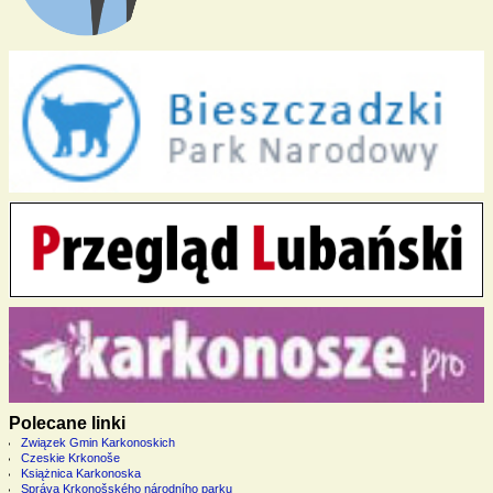
Polecane linki
Związek Gmin Karkonoskich
Czeskie Krkonoše
Książnica Karkonoska
Správa Krkonošského národního parku