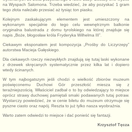
na Wyspach Salomona. Trzeba wiedzieć, że aby pozyskać 1 gram
tego złota należało przesiać aż tysiąc ton piasku.
Kolejnym zaskakującym elementem jest umieszczony na
wykonanym specjalnie do tego celu wewnętrznym balkonie
oryginalna balustrada z domu tyrolskiego na której znajduje się
napis „Boże, błogosław króla Fryderyka Wilhelma III”.
Ciekawym eksponatem jest kompozycja „Prośby do Liczyrzepy”
autorstwa Macieja Gałęskiego.
Dla ciekawych rzeczy niezwykłych znajdują się tutaj laski wykonane
z drzewek skręcanych systematycznie przez kilka lat i dopiero
wtedy ścinanych.
W tym najbogatszym jeśli chodzi o wielkość zbiorów muzeum
poświęconemu Duchowi Gór przeszłość miesza się z
teraźniejszością. Właściciel zadbał o to by odwiedzający to miejsce
oprócz strawy duchowej pamiętali smaki podawanych tutaj potraw.
Wystarczy powiedzieć, że w cenie biletu do muzeum otrzymuje się
pyszne ciasto oraz napój. Reszta to już tylko nasza wyobraźnia.
Warto zatem odwiedzi to miejsce i dać ponieść się fantazji.
Krzysztof Tęcza