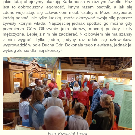
jakie tutaj obejrzymy ukazują Karkonosza w różnym świetle. Raz
jest to dobroduszny jegomość, innym razem psotnik, a jak się
zdenerwuje staje się człowiekiem nieobliczalnym. Może przybierać
każdą postać, nie tylko ludzką, może okazywać swoją siłę poprzez
żywioły którymi włada. Najczęściej jednak spotkać go można gdy
przemierza Góry Olbrzymie jako starszy, mocnej postury i siły
mężczyzna. Lepiej z nim nie zadzierać. Nikt bowiem nie ma szansy
z nim wygrać. Tylko jeden, jedyny raz udało się człowiekowi
wyprowadzić w pole Ducha Gór. Dokonała tego niewiasta, jednak jej
wybieg źle się dla niej skończył.
Foto: Krzysztof Tęcza