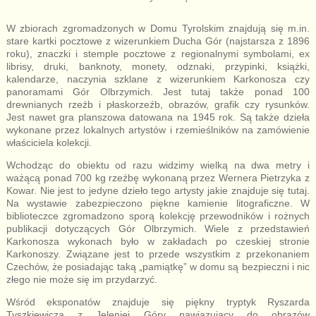
W zbiorach zgromadzonych w Domu Tyrolskim znajdują się m.in.
stare kartki pocztowe z wizerunkiem Ducha Gór (najstarsza z 1896
roku), znaczki i stemple pocztowe z regionalnymi symbolami, ex
librisy, druki, banknoty, monety, odznaki, przypinki, książki,
kalendarze, naczynia szklane z wizerunkiem Karkonosza czy
panoramami Gór Olbrzymich. Jest tutaj także ponad 100
drewnianych rzeźb i płaskorzeźb, obrazów, grafik czy rysunków.
Jest nawet gra planszowa datowana na 1945 rok. Są także dzieła
wykonane przez lokalnych artystów i rzemieślników na zamówienie
właściciela kolekcji.
Wchodząc do obiektu od razu widzimy wielką na dwa metry i
ważącą ponad 700 kg rzeźbę wykonaną przez Wernera Pietrzyka z
Kowar. Nie jest to jedyne dzieło tego artysty jakie znajduje się tutaj.
Na wystawie zabezpieczono piękne kamienie litograficzne. W
biblioteczce zgromadzono sporą kolekcję przewodników i rożnych
publikacji dotyczących Gór Olbrzymich. Wiele z przedstawień
Karkonosza wykonach było w zakładach po czeskiej stronie
Karkonoszy. Związane jest to przede wszystkim z przekonaniem
Czechów, że posiadając taką „pamiątkę” w domu są bezpieczni i nic
złego nie może się im przydarzyć.
Wśród eksponatów znajduje się piękny tryptyk Ryszarda
Tyszkiewicza z Jeleniej Góry nawiązujący do obrazów