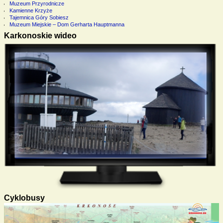
Muzeum Przyrodnicze
Kamienne Krzyże
Tajemnica Góry Sobiesz
Muzeum Miejskie – Dom Gerharta Hauptmanna
Karkonoskie wideo
Cyklobusy