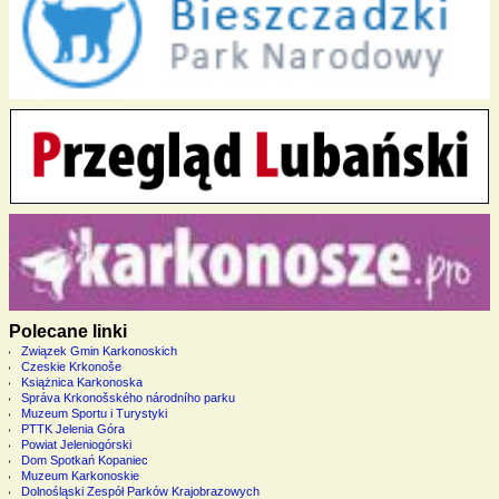
Polecane linki
Związek Gmin Karkonoskich
Czeskie Krkonoše
Książnica Karkonoska
Správa Krkonošského národního parku
Muzeum Sportu i Turystyki
PTTK Jelenia Góra
Powiat Jeleniogórski
Dom Spotkań Kopaniec
Muzeum Karkonoskie
Dolnośląski Zespół Parków Krajobrazowych