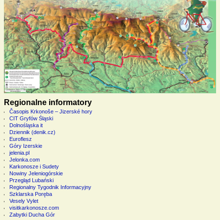
Regionalne informatory
Časopis Krkonoše – Jizerské hory
CIT Gryfów Śląski
Dolnośląska it
Dziennik (denik.cz)
Euroflesz
Góry Izerskie
jelenia.pl
Jelonka.com
Karkonosze i Sudety
Nowiny Jeleniogórskie
Przegląd Lubański
Regionalny Tygodnik Informacyjny
Szklarska Poręba
Vesely Vylet
visitkarkonosze.com
Zabytki Ducha Gór