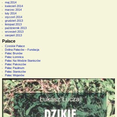
maj 2014
kwiecień 2014
marzec 2014
luty 2014
styczeń 2014
grudzień 2013
listopad 2013
październik 2013
wrzesień 2013
sierpień 2013
Pałace
Czeskie Pałace
Dolina Pałaców – Fundacja
Pałac Brunów
Pałac Łomnica
Pałac Na Wodzie Staniszów
Pałac Pakoszów
Pałac Paulinum
Pałac Staniszów
Pałac Wojanów