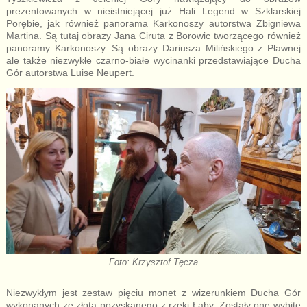
prezentowanych w nieistniejącej już Hali Legend w Szklarskiej
Porębie, jak również panorama Karkonoszy autorstwa Zbigniewa
Martina. Są tutaj obrazy Jana Ciruta z Borowic tworzącego również
panoramy Karkonoszy. Są obrazy Dariusza Milińskiego z Pławnej
ale także niezwykłe czarno-białe wycinanki przedstawiające Ducha
Gór autorstwa Luise Neupert.
Foto: Krzysztof Tęcza
Niezwykłym jest zestaw pięciu monet z wizerunkiem Ducha Gór
wykonanych ze złota pozyskanego z rzeki Łaby. Zostały one wybite