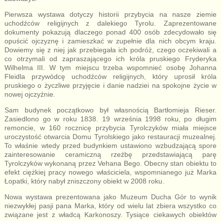
Pierwsza wystawa dotyczy historii przybycia na nasze ziemie
uchodźców religijnych z dalekiego Tyrolu. Zaprezentowane
dokumenty pokazują dlaczego ponad 400 osób zdecydowało się
opuścić ojczyznę i zamieszkać w zupełnie dla nich obcym kraju.
Dowiemy się z niej jak przebiegała ich podróż, czego oczekiwali a
co otrzymali od zapraszającego ich króla pruskiego Fryderyka
Wilhelma III. W tym miejscu trzeba wspomnieć osobę Johanna
Fleidla przywódcę uchodźców religijnych, który uprosił króla
pruskiego o życzliwe przyjęcie i danie nadziei na spokojne życie w
nowej ojczyźnie.
Sam budynek początkowo był własnością Bartłomieja Rieser.
Zasiedlono go w roku 1838. 19 września 1998 roku, po długim
remoncie, w 160 rocznicę przybycia Tyrolczyków miała miejsce
uroczystość otwarcia Domu Tyrolskiego jako restauracji muzealnej.
To właśnie wtedy przed budynkiem ustawiono wzbudzającą spore
zainteresowanie ceramiczną rzeźbę przedstawiającą parę
Tyrolczyków wykonaną przez Vehana Bego. Obecny stan obiektu to
efekt ciężkiej pracy nowego właściciela, wspomnianego już Marka
Łopatki, który nabył zniszczony obiekt w 2008 roku.
Nowa wystawa prezentowana jako Muzeum Ducha Gór to wynik
niezwykłej pasji pana Marka, który od wielu lat zbiera wszystko co
związane jest z władcą Karkonoszy. Tysiące ciekawych obiektów