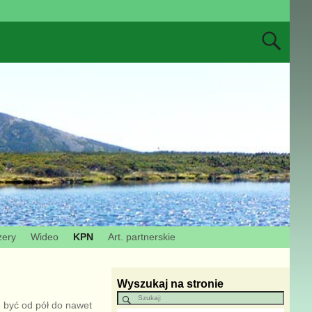
zery
Wideo
KPN
Art. partnerskie
Wyszukaj na stronie
 być od pół do nawet