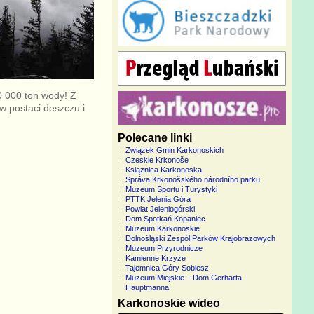
0 000 ton wody! Z
w postaci deszczu i
Polecane linki
Związek Gmin Karkonoskich
Czeskie Krkonoše
Książnica Karkonoska
Správa Krkonošského národního parku
Muzeum Sportu i Turystyki
PTTK Jelenia Góra
Powiat Jeleniogórski
Dom Spotkań Kopaniec
Muzeum Karkonoskie
Dolnośląski Zespół Parków Krajobrazowych
Muzeum Przyrodnicze
Kamienne Krzyże
Tajemnica Góry Sobiesz
Muzeum Miejskie – Dom Gerharta
Hauptmanna
Karkonoskie wideo