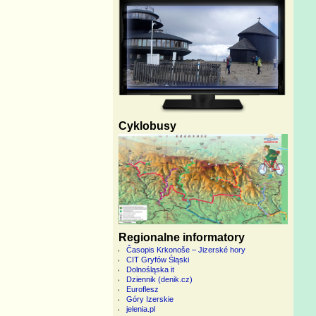
Cyklobusy
Regionalne informatory
Časopis Krkonoše – Jizerské hory
CIT Gryfów Śląski
Dolnośląska it
Dziennik (denik.cz)
Euroflesz
Góry Izerskie
jelenia.pl