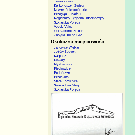
Jelonka.com
Karkonosze i Sudety
Nowiny Jeleniogórskie
Przegląd Lubański
Regionalny Tygodnik Informacyjny
Szklarska Poręba
Vesely Vylet
visitkarkonosze.com
Zabytki Ducha Gór
Okoliczne miejscowości
Janowice Wielkie
Jeżów Sudecki
Karpacz
Kowary
Mysłakowice
Piechowice
Podgórzyn
Przesieka
Stara Kamienica
Świeradów-Zdrój
Szklarska Poręba