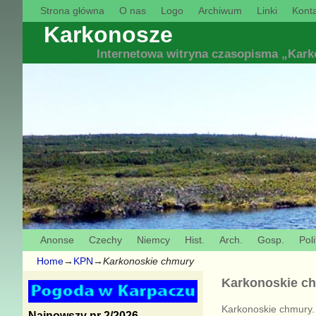
Strona główna
O nas
Logo
Archiwum
Linki
Konta
Karkonosze
Internetowa witryna czasopisma „Kar
Anonse
Czechy
Niemcy
Hist.
Arch.
Gosp.
Poli
Home
→
KPN
→
Karkonoskie chmury
Karkonoskie c
Karkonoskie chmury.
Najnowszy nr 2/2026