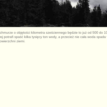
 chmurze o objętości kilometra sześciennego będzie to już od 500 do 1
 potrafi spaść kilka tysięcy ton wody, a przecież nie cała woda spada 
owierzchni ziemi.