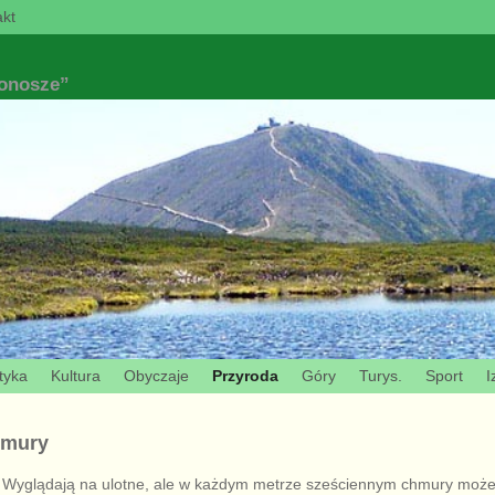
kt
konosze”
tyka
Kultura
Obyczaje
Przyroda
Góry
Turys.
Sport
I
hmury
 Wyglądają na ulotne, ale w każdym metrze sześciennym chmury może