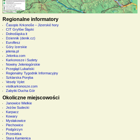
Regionalne informatory
Časopis Krkonoše – Jizerské hory
CIT Gryfów Śląski
Dolnośląska it
Dziennik (denik.cz)
Euroflesz
Góry Izerskie
jelenia.pl
Jelonka.com
Karkonosze i Sudety
Nowiny Jeleniogórskie
Przegląd Lubański
Regionalny Tygodnik Informacyjny
Szklarska Poręba
Vesely Vylet
visitkarkonosze.com
Zabytki Ducha Gór
Okoliczne miejscowości
Janowice Wielkie
Jeżów Sudecki
Karpacz
Kowary
Mysłakowice
Piechowice
Podgórzyn
Przesieka
Stara Kamienica