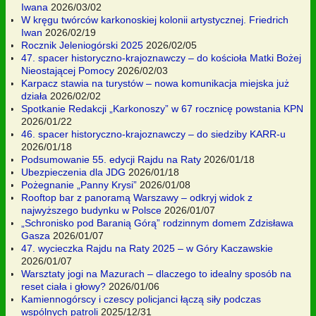
Iwana
2026/03/02
W kręgu twórców karkonoskiej kolonii artystycznej. Friedrich
Iwan
2026/02/19
Rocznik Jeleniogórski 2025
2026/02/05
47. spacer historyczno-krajoznawczy – do kościoła Matki Bożej
Nieostającej Pomocy
2026/02/03
Karpacz stawia na turystów – nowa komunikacja miejska już
działa
2026/02/02
Spotkanie Redakcji „Karkonoszy” w 67 rocznicę powstania KPN
2026/01/22
46. spacer historyczno-krajoznawczy – do siedziby KARR-u
2026/01/18
Podsumowanie 55. edycji Rajdu na Raty
2026/01/18
Ubezpieczenia dla JDG
2026/01/18
Pożegnanie „Panny Krysi”
2026/01/08
Rooftop bar z panoramą Warszawy – odkryj widok z
najwyższego budynku w Polsce
2026/01/07
„Schronisko pod Baranią Górą” rodzinnym domem Zdzisława
Gasza
2026/01/07
47. wycieczka Rajdu na Raty 2025 – w Góry Kaczawskie
2026/01/07
Warsztaty jogi na Mazurach – dlaczego to idealny sposób na
reset ciała i głowy?
2026/01/06
Kamiennogórscy i czescy policjanci łączą siły podczas
wspólnych patroli
2025/12/31