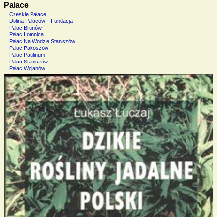
Pałace
Czeskie Pałace
Dolina Pałaców – Fundacja
Pałac Brunów
Pałac Łomnica
Pałac Na Wodzie Staniszów
Pałac Pakoszów
Pałac Paulinum
Pałac Staniszów
Pałac Wojanów