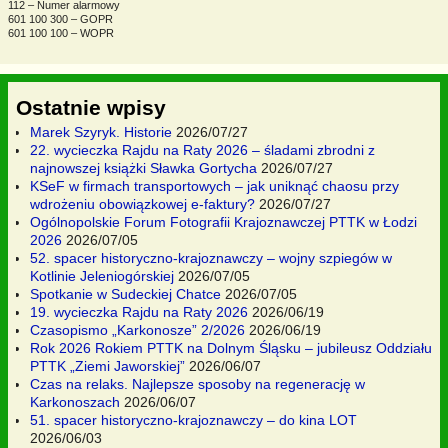
112 – Numer alarmowy
601 100 300 – GOPR
601 100 100 – WOPR
Ostatnie wpisy
Marek Szyryk. Historie
2026/07/27
22. wycieczka Rajdu na Raty 2026 – śladami zbrodni z
najnowszej książki Sławka Gortycha
2026/07/27
KSeF w firmach transportowych – jak uniknąć chaosu przy
wdrożeniu obowiązkowej e-faktury?
2026/07/27
Ogólnopolskie Forum Fotografii Krajoznawczej PTTK w Łodzi
2026
2026/07/05
52. spacer historyczno-krajoznawczy – wojny szpiegów w
Kotlinie Jeleniogórskiej
2026/07/05
Spotkanie w Sudeckiej Chatce
2026/07/05
19. wycieczka Rajdu na Raty 2026
2026/06/19
Czasopismo „Karkonosze” 2/2026
2026/06/19
Rok 2026 Rokiem PTTK na Dolnym Śląsku – jubileusz Oddziału
PTTK „Ziemi Jaworskiej”
2026/06/07
Czas na relaks. Najlepsze sposoby na regenerację w
Karkonoszach
2026/06/07
51. spacer historyczno-krajoznawczy – do kina LOT
2026/06/03