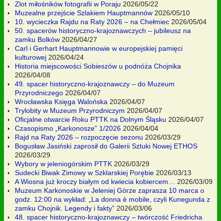
Zlot miłośników fotografii w Poraju
2026/05/22
Muzealne przejście Szlakiem Hauptmannów
2026/05/10
10. wycieczka Rajdu na Raty 2026 – na Chełmiec
2026/05/04
50. spacerów historyczno-krajoznawczych – jubileusz na
zamku Bolków
2026/04/27
Carl i Gerhart Hauptmannowie w europejskiej pamięci
kulturowej
2026/04/24
Historia miejscowości Sobieszów u podnóża Chojnika
2026/04/08
49. spacer historyczno-krajoznawczy – do Muzeum
Przyrodniczego
2026/04/07
Wrocławska Księga Walońska
2026/04/07
Trylobity w Muzeum Przyrodniczym
2026/04/07
Oficjalne otwarcie Roku PTTK na Dolnym Śląsku
2026/04/07
Czasopismo „Karkonosze” 1/2026
2026/04/04
Rajd na Raty 2026 – rozpoczęcie sezonu
2026/03/29
Bogusław Jasiński zaprosił do Galerii Sztuki Nowej ETHOS
2026/03/29
Wybory w jeleniogórskim PTTK
2026/03/29
Sudecki Biwak Zimowy w Szklarskiej Porębie
2026/03/13
A Wiosna już kroczy białym od kwiecia kobiercem…
2026/03/09
Muzeum Karkonoskie w Jeleniej Górze zaprasza 10 marca o
godz. 12:00 na wykład: „La donna è mobile, czyli Kunegunda z
zamku Chojnik. Legendy i fakty”
2026/03/06
48. spacer historyczno-krajoznawczy – twórczość Friedricha