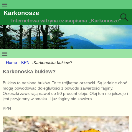
Karkonosze
Internetowa witryna czasopisma „Karkonosze”
Home
→
KPN
→
Karkonoska bukiew?
Karkonoska bukiew?
Bukiew to nasiona buków. To te trójkątne orzeszki. Są jadalne choć
mogą powodować dolegliwości z powodu zawartości faginy.
Orzeszki zawierają nawet do 50 procent oleju. Olej ten nie jełczeje i
jest przyjemny w smaku. I już faginy nie zawiera.
KPN