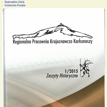
Świeradów-Zdrój
Szklarska Poręba