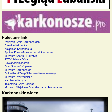
Polecane linki
Związek Gmin Karkonoskich
Czeskie Krkonoše
Książnica Karkonoska
Správa Krkonošského národního parku
Muzeum Sportu i Turystyki
PTTK Jelenia Góra
Powiat Jeleniogórski
Dom Spotkań Kopaniec
Muzeum Karkonoskie
Dolnośląski Zespół Parków Krajobrazowych
Muzeum Przyrodnicze
Kamienne Krzyże
Tajemnica Góry Sobiesz
Muzeum Miejskie – Dom Gerharta Hauptmanna
Karkonoskie wideo