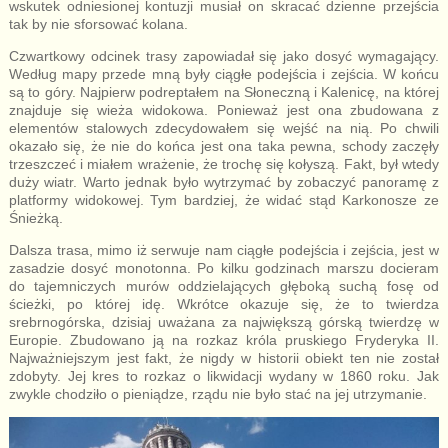
wskutek odniesionej kontuzji musiał on skracać dzienne przejścia
tak by nie sforsować kolana.
Czwartkowy odcinek trasy zapowiadał się jako dosyć wymagający.
Według mapy przede mną były ciągłe podejścia i zejścia. W końcu
są to góry. Najpierw podreptałem na Słoneczną i Kalenicę, na której
znajduje się wieża widokowa. Ponieważ jest ona zbudowana z
elementów stalowych zdecydowałem się wejść na nią. Po chwili
okazało się, że nie do końca jest ona taka pewna, schody zaczęły
trzeszczeć i miałem wrażenie, że trochę się kołyszą. Fakt, był wtedy
duży wiatr. Warto jednak było wytrzymać by zobaczyć panoramę z
platformy widokowej. Tym bardziej, że widać stąd Karkonosze ze
Śnieżką.
Dalsza trasa, mimo iż serwuje nam ciągłe podejścia i zejścia, jest w
zasadzie dosyć monotonna. Po kilku godzinach marszu docieram
do tajemniczych murów oddzielających głęboką suchą fosę od
ścieżki, po której idę. Wkrótce okazuje się, że to twierdza
srebrnogórska, dzisiaj uważana za największą górską twierdzę w
Europie. Zbudowano ją na rozkaz króla pruskiego Fryderyka II.
Najważniejszym jest fakt, że nigdy w historii obiekt ten nie został
zdobyty. Jej kres to rozkaz o likwidacji wydany w 1860 roku. Jak
zwykle chodziło o pieniądze, rządu nie było stać na jej utrzymanie.