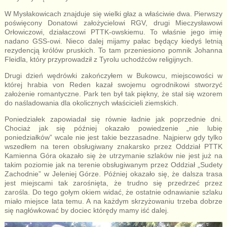
W Mysłakowicach znajduje się wielki głaz a właściwie dwa. Pierwszy
poświęcony Donatowi założycielowi RGV, drugi Mieczysławowi
Orłowiczowi, działaczowi PTTK-owskiemu. To właśnie jego imię
nadano GSS-owi. Nieco dalej mijamy pałac będący kiedyś letnią
rezydencją królów pruskich. To tam przeniesiono pomnik Johanna
Fleidla, który przyprowadził z Tyrolu uchodźców religijnych.
Drugi dzień wędrówki zakończyłem w Bukowcu, miejscowości w
której hrabia von Reden kazał swojemu ogrodnikowi stworzyć
założenie romantyczne. Park ten był tak piękny, że stał się wzorem
do naśladowania dla okolicznych właścicieli ziemskich.
Poniedziałek zapowiadał się równie ładnie jak poprzednie dni.
Chociaż jak się później okazało powiedzenie „nie lubię
poniedziałków” wcale nie jest takie bezzasadne. Najpierw gdy tylko
wszedłem na teren obsługiwany znakarsko przez Oddział PTTK
Kamienna Góra okazało się że utrzymanie szlaków nie jest już na
takim poziomie jak na terenie obsługiwanym przez Oddział „Sudety
Zachodnie” w Jeleniej Górze. Później okazało się, że dalsza trasa
jest miejscami tak zarośnięta, że trudno się przedrzeć przez
zarośla. Do tego gołym okiem widać, że ostatnie odnawianie szlaku
miało miejsce lata temu. A na każdym skrzyżowaniu trzeba dobrze
się nagłówkować by dociec którędy mamy iść dalej.