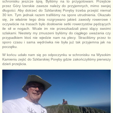
schronisku jeszcze śpią. Byliśmy na to przygotowani. Przejście
przez Góry Izerskie zawsze należy do przyjemnych, mimo swojej
długości. Aby dotrzeć do Szklarskiej Poręby trzeba przejść niemal
30 km. Tym jednak razem trafiliśmy na spore utrudnienia. Okazało
się, że właśnie tego dnia rozgrywano jakieś zawody rowerowe i
oczywiście na trasach było dosłownie setki rowerzystów pędzących
ile sił w nogach. Wcale im nie przeszkadzali piesi idący swoimi
szlakami. Niestety my zmuszeni byliśmy do ciągłego uważania czy
przypadkiem ktoś nie wjedzie nam na plecy. Straciliśmy przez to
sporo czasu i sama wędrówka nie była już tak przyjemna jak na
początku.
W końcu udało nam się po odpoczynku w schronisku na Wysokim
Kamieniu zejść do Szklarskiej Poręby gdzie zakończyliśmy pierwszy
dzień przejścia.