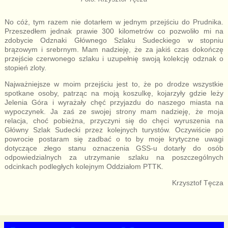
No cóż, tym razem nie dotarłem w jednym przejściu do Prudnika.
Przeszedłem jednak prawie 300 kilometrów co pozwoliło mi na
zdobycie Odznaki Głównego Szlaku Sudeckiego w stopniu
brązowym i srebrnym. Mam nadzieję, że za jakiś czas dokończę
przejście czerwonego szlaku i uzupełnię swoją kolekcję odznak o
stopień zloty.
Najważniejsze w moim przejściu jest to, że po drodze wszystkie
spotkane osoby, patrząc na moją koszulkę, kojarzyły gdzie leży
Jelenia Góra i wyrażały chęć przyjazdu do naszego miasta na
wypoczynek. Ja zaś ze swojej strony mam nadzieję, że moja
relacja, choć pobieżna, przyczyni się do chęci wyruszenia na
Główny Szlak Sudecki przez kolejnych turystów. Oczywiście po
powrocie postaram się zadbać o to by moje krytyczne uwagi
dotyczące złego stanu oznaczenia GSS-u dotarły do osób
odpowiedzialnych za utrzymanie szlaku na poszczególnych
odcinkach podległych kolejnym Oddziałom PTTK.
Krzysztof Tęcza