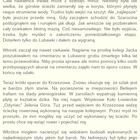
Cała nawałnica trwała może z dziesięć minut. Niestety była tak
wielka, że górskie ścieżki zamieniły się w koryta, którymi płynęły
rwące strumienie wody. Trudno było wejść na szczyt. Ale „najlepsze”
było jeszcze przede mną. Gdy zacząłem schodzić do Szarocina
poślizgnąłem się i runąłem jak długi. Jak wreszcie się pozbierałem
cały ociekałem błotną mazią. Coś niesamowitego. Nie było wyjścia,
trzeba było myśleć o zakończeniu poniedziałkowego etapu.
Dotarłem tylko do Lubawki i dałem za wygraną.
Wtorek zaczął się nawet ciekawie. Najpierw na prośbę kolegi Jacka
poszukiwałem na cmentarzu w Lubawce grobu zmarłego kilka lat
temu przewodnika. Niby prosta sprawa ale mimo pomocy kilku osób
przebywających akurat na cmentarzu zajęło nam to sporo czasu. W
końcu się udało.
Teraz krótki spacer do Krzeszowa. Znowu okazuje się, że szlak jest
w bardzo złym stanie. Na pocieszenie w miejscowości Betlejem
trafiam na ślady jeleniogórskie. W zaroślach wypatruję kamienną
płytę w kształcie dzika. Na niej napis: Wojskowe Koło Łowieckie
„Odyniec” Jelenia Góra. Tuż przed wejściem do Krzeszowa widzę
ścieżkę rowerową wykonaną na nasypie kolejowym. Przez myśl mi
przeszło, że inni mogliby się uczyć od wykonawcy tej ścieżki. Po
prostu chce się wziąć rower i pojechać nią.
Wkrótce mogłem nacieszyć się widokiem budowli wykonanych w
najładniejszym stylu jakim był barok. No ładniejszy był tylko jego