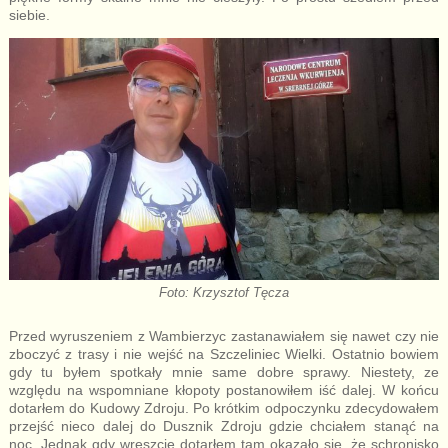
siebie.
Foto: Krzysztof Tęcza
Przed wyruszeniem z Wambierzyc zastanawiałem się nawet czy nie
zboczyć z trasy i nie wejść na Szczeliniec Wielki. Ostatnio bowiem
gdy tu byłem spotkały mnie same dobre sprawy. Niestety, ze
względu na wspomniane kłopoty postanowiłem iść dalej. W końcu
dotarłem do Kudowy Zdroju. Po krótkim odpoczynku zdecydowałem
przejść nieco dalej do Dusznik Zdroju gdzie chciałem stanąć na
noc. Jednak gdy wreszcie dotarłem tam okazało się, że schronisko