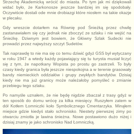
Strzechę Akademicką wrócić do miasta. Po tym jak mi dziękowali
widać było, że Karkonosze jeszcze bardziej im się spodobały.
Oczywiście dostali ode mnie drobiazgi które niosłem na takie okazje
w plecaku.
Gdy wreszcie dotarłem na Równię pod Śnieżką przez chwilę
zastanawiałem się czy jednak nie zboczyć ze szlaku i nie wejść na
Śnieżkę. Dziwnym jest bowiem, że Główny Szlak Sudecki nie
prowadzi przez najwyższy szczyt Sudetów.
Tak naprawdę to nie ma się co temu dziwić gdyż GSS był wytyczany
w roku 1947 a wtedy każdy pojawiający się tu turysta musiał liczyć
się z tym, że napotkany Wopista po prostu go zastrzeli. To były
czasy kiedy granica była jeszcze niespokojna a w terenie grasowały
bandy niemieckich oddziałów i grupy zwykłych bandytów. Dzisiaj
kiedy nie ma już granicy może należałoby pomyśleć o zmianie
przebiegu tego szlaku.
Po namyśle uznałem, że nie będę nigdzie zbaczał z trasy gdyż w
ten sposób do domu wrócę za kilka miesięcy. Ruszyłem zatem w
dół Kotłem Łomniczki koło Symbolicznego Cmentarzyka. Minąłem
miejsce gdzie kiedyś stało schronisko. Niestety pierwszej zimy po
otwarciu zmiotła je lawina śnieżna. Nowe postawiono dużo niżej i
dzisiaj znamy je jako schronisko Nad Łomniczką.