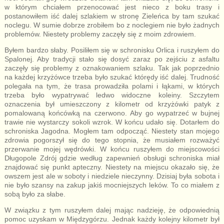
w którym chciałem przenocować jest nieco z boku trasy i
postanowiłem iść dalej szlakiem w stronę Zieleńca by tam szukać
noclegu. W sumie dobrze zrobiłem bo z noclegiem nie było żadnych
problemów. Niestety problemy zaczęły się z moim zdrowiem.
Byłem bardzo słaby. Posiliłem się w schronisku Orlica i ruszyłem do
Spalonej. Aby tradycji stało się dosyć zaraz po zejściu z asfaltu
zaczęły się problemy z oznakowaniem szlaku. Tak jak poprzednio
na każdej krzyżówce trzeba było szukać którędy iść dalej. Trudność
polegała na tym, że trasa prowadziła polami i łąkami, w których
trzeba było wypatrywać ledwo widoczne koleiny. Szczytem
oznaczenia był umieszczony z kilometr od krzyżówki patyk z
pomalowaną końcówką na czerwono. Aby go wypatrzeć w bujnej
trawie nie wystarczy sokoli wzrok. W końcu udało się. Dotarłem do
schroniska Jagodna. Mogłem tam odpocząć. Niestety stan mojego
zdrowia pogorszył się do tego stopnia, że musiałem rozważyć
przerwanie mojej wędrówki. W końcu ruszyłem do miejscowości
Długopole Zdrój gdzie według zapewnień obsługi schroniska miał
znajdować się punkt apteczny. Niestety na miejscu okazało się, że
owszem jest ale w soboty i niedziele nieczynny. Dzisiaj była sobota i
nie było szansy na zakup jakiś mocniejszych leków. To co miałem z
sobą było za słabe.
W związku z tym ruszyłem dalej mając nadzieję, że odpowiednią
pomoc uzyskam w Międzygórzu. Jednak każdy kolejny kilometr był