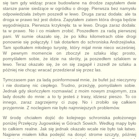
się tam gdy widząc prace budowlane na drodze zapytałem dwie
starsze panie siedzące w ogródku o drogę. Pierwsza bez namysłu
odpowiedziała żebym poszedł w lewo. Druga zaraz dodała: ale ta
droga w prawo też jest dobra. Zapytałem zatem która droga będzie
wygodniejsza. Pierwsza krzyknęła: ta w lewo. Druga zaraz dodała:
ta w prawo. No i co miałem zrobić. Poszedłem za radą pierwszej
pani. W sumie okazało się, że po kilku kilometrach obie drogi
ponownie się połączyły. I tak dotarłem do schroniska Andrzejówka.
Tam spotkałem młodego turystę, który mijał mnie nieco wcześniej.
W pewnym momencie on zboczył ze szlaku idąc prosto,
pomyślałem sobie, że idzie na skróty, ja poszedłem szlakiem w
lewo. Teraz okazało się, że on się zagapił i zszedł ze szlaku a
później nie chcąc wracać przedzierał się przez las.
Tymczasem pan za ladą poinformował mnie, że bufet już nieczynny
i nie dostanę nic ciepłego. Trudno, przeżyję, pomyślałem sobie.
Jednak gdy skończyłem rozmawiać z moim nowym znajomym, zza
lady doszło do mnie: a to ty jesteś z trasy, idziesz pieszo. To co
innego, zaraz zagrzejemy ci zupę. No i zrobiło się całkiem
przyjemnie. Z noclegiem nie było najmniejszych problemów.
W środę chciałem dojść do kolejnego schroniska położonego
poniżej Przełęczy Jugowskiej w Górach Sowich. Według mapy było
to całkiem realne. Jak się jednak okazało wcale nie było tak łatwo.
Najpierw miałem kilka podejść na dosyć strome szczyty, póżniej