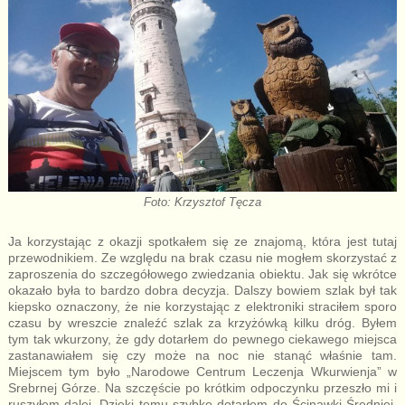
Foto: Krzysztof Tęcza
Ja korzystając z okazji spotkałem się ze znajomą, która jest tutaj
przewodnikiem. Ze względu na brak czasu nie mogłem skorzystać z
zaproszenia do szczegółowego zwiedzania obiektu. Jak się wkrótce
okazało była to bardzo dobra decyzja. Dalszy bowiem szlak był tak
kiepsko oznaczony, że nie korzystając z elektroniki straciłem sporo
czasu by wreszcie znaleźć szlak za krzyżówką kilku dróg. Byłem
tym tak wkurzony, że gdy dotarłem do pewnego ciekawego miejsca
zastanawiałem się czy może na noc nie stanąć właśnie tam.
Miejscem tym było „Narodowe Centrum Leczenja Wkurwienja” w
Srebrnej Górze. Na szczęście po krótkim odpoczynku przeszło mi i
ruszyłem dalej. Dzięki temu szybko dotarłem do Ścinawki Średniej.