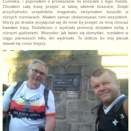
Łużniaka, i poprosiłem o przekazanie mi koszulek z logo miasta.
Chciałem całą trasę przejść w takiej właśnie koszulce. Dzięki
przychylności urzędników magistratu otrzymałem koszulki w
różnych rozmiarach. Miałem zamiar obdarowywać nimi wszystkich,
którzy po drodze przyłączali się do mnie by przejść ze mną chociaż
kawałek trasy. Dodatkowo z wydziału promocji dostałem torbę z
różnymi gadżetami. Wszystko, jak łatwo się domyśleć, rozdałem w
ciągu pierwszych kilku dni wędrówki. To dobrze bo mój plecak
stawał się coraz lżejszy.