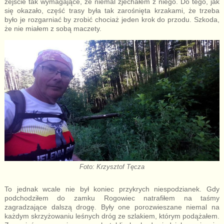
zejście tak wymagające, że niemal zjechałem z niego. Do tego, jak
się okazało, część trasy była tak zarośnięta krzakami, że trzeba
było je rozgarniać by zrobić chociaż jeden krok do przodu. Szkoda,
że nie miałem z sobą maczety.
Foto: Krzysztof Tęcza
To jednak wcale nie był koniec przykrych niespodzianek. Gdy
podchodziłem do zamku Rogowiec natrafiłem na taśmy
zagradzające dalszą drogę. Były one porozwieszane niemal na
każdym skrzyżowaniu leśnych dróg ze szlakiem, którym podążałem.