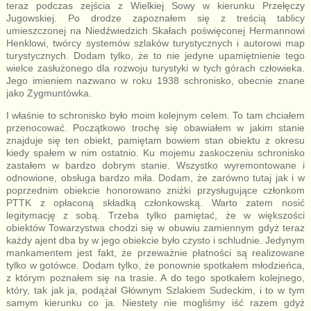
teraz podczas zejścia z Wielkiej Sowy w kierunku Przełęczy
Jugowskiej. Po drodze zapoznałem się z treścią tablicy
umieszczonej na Niedźwiedzich Skałach poświęconej Hermannowi
Henklowi, twórcy systemów szlaków turystycznych i autorowi map
turystycznych. Dodam tylko, że to nie jedyne upamiętnienie tego
wielce zasłużonego dla rozwoju turystyki w tych górach człowieka.
Jego imieniem nazwano w roku 1938 schronisko, obecnie znane
jako Zygmuntówka.
I właśnie to schronisko było moim kolejnym celem. To tam chciałem
przenocować. Początkowo trochę się obawiałem w jakim stanie
znajduje się ten obiekt, pamiętam bowiem stan obiektu z okresu
kiedy spałem w nim ostatnio. Ku mojemu zaskoczeniu schronisko
zastałem w bardzo dobrym stanie. Wszystko wyremontowane i
odnowione, obsługa bardzo miła. Dodam, że zarówno tutaj jak i w
poprzednim obiekcie honorowano zniżki przysługujące członkom
PTTK z opłaconą składką członkowską. Warto zatem nosić
legitymację z sobą. Trzeba tylko pamiętać, że w większości
obiektów Towarzystwa chodzi się w obuwiu zamiennym gdyż teraz
każdy ajent dba by w jego obiekcie było czysto i schludnie. Jedynym
mankamentem jest fakt, że przeważnie płatności są realizowane
tylko w gotówce. Dodam tylko, że ponownie spotkałem młodzieńca,
z którym poznałem się na trasie. A do tego spotkałem kolejnego,
który, tak jak ja, podążał Głównym Szlakiem Sudeckim, i to w tym
samym kierunku co ja. Niestety nie mogliśmy iść razem gdyż