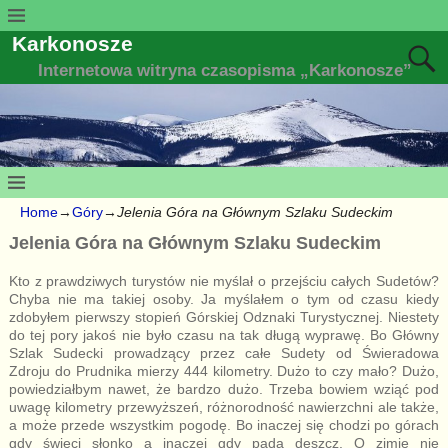
Karkonosze
Internetowa witryna czasopisma „Karkonosze”
Home
→
Góry
→
Jelenia Góra na Głównym Szlaku Sudeckim
Jelenia Góra na Głównym Szlaku Sudeckim
Kto z prawdziwych turystów nie myślał o przejściu całych Sudetów?
Chyba nie ma takiej osoby. Ja myślałem o tym od czasu kiedy
zdobyłem pierwszy stopień Górskiej Odznaki Turystycznej. Niestety
do tej pory jakoś nie było czasu na tak długą wyprawę. Bo Główny
Szlak Sudecki prowadzący przez całe Sudety od Świeradowa
Zdroju do Prudnika mierzy 444 kilometry. Dużo to czy mało? Dużo,
powiedziałbym nawet, że bardzo dużo. Trzeba bowiem wziąć pod
uwagę kilometry przewyższeń, różnorodność nawierzchni ale także,
a może przede wszystkim pogodę. Bo inaczej się chodzi po górach
gdy świeci słonko a inaczej gdy pada deszcz. O zimie nie