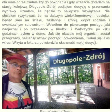
dla mnie coraz trudniejszy do pokonania i gdy wreszcie dotarłem na
stację kolejową Długopole Zdrój podjąłem decyzję o przerwaniu
wyprawy. Uznałem, że będzie to najlepsze rozwiązanie. Nie
chciałem ryzykować, że na dalszym wielokilometrowym odcinku,
będąc sam na szlaku, zasłabnę i zrobię kłopot rodzinie i
ewentualnym ratownikom. Wsiadłem do pierwszego pociągu jaki
nadjechał i po przesiadce w Kłodzku i Wałbrzychu po kilku
godzinach byłem w domu. Jak się okazało mój organizm został
przegrzany, nastąpiły oznaki początku odwodnienia, i wdarł się jakiś
wirus. Wizyta u lekarza potwierdziła słuszność mojej decyzji.
Foto: Krzysztof Tęcza