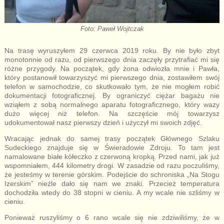
Foto: Paweł Wojtczak
Na trasę wyruszyłem 29 czerwca 2019 roku. By nie było zbyt
monotonnie od razu, od pierwszego dnia zaczęły przytrafiać mi się
różne przygody. Na początek, gdy żona odwiozła mnie i Pawła,
który postanowił towarzyszyć mi pierwszego dnia, zostawiłem swój
telefon w samochodzie, co skutkowało tym, że nie mogłem robić
dokumentacji fotograficznej. By ograniczyć ciężar bagażu nie
wziąłem z sobą normalnego aparatu fotograficznego, który wazy
dużo więcej niż telefon. Na szczęście mój towarzysz
udokumentował nasz pierwszy dzień i użyczył mi swoich zdjęć.
Wracając jednak do samej trasy początek Głównego Szlaku
Sudeckiego znajduje się w Świeradowie Zdroju. To tam jest
namalowane białe kółeczko z czerwoną kropką. Przed nami, jak już
wspomniałem, 444 kilometry drogi. W zasadzie od razu poczuliśmy,
że jesteśmy w terenie górskim. Podejście do schroniska „Na Stogu
Izerskim” nieźle dało się nam we znaki. Przecież temperatura
dochodziła wtedy do 38 stopni w cieniu. A my wcale nie szliśmy w
cieniu.
Ponieważ ruszyliśmy o 6 rano wcale się nie zdziwiliśmy, że w