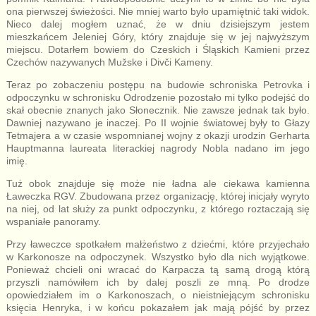
ona pierwszej świeżości. Nie mniej warto było upamiętnić taki widok.
Nieco dalej mogłem uznać, że w dniu dzisiejszym jestem
mieszkańcem Jeleniej Góry, który znajduje się w jej najwyższym
miejscu. Dotarłem bowiem do Czeskich i Śląskich Kamieni przez
Czechów nazywanych Mužske i Divči Kameny.
Teraz po zobaczeniu postępu na budowie schroniska Petrovka i
odpoczynku w schronisku Odrodzenie pozostało mi tylko podejść do
skał obecnie znanych jako Słonecznik. Nie zawsze jednak tak było.
Dawniej nazywano je inaczej. Po II wojnie światowej były to Głazy
Tetmajera a w czasie wspomnianej wojny z okazji urodzin Gerharta
Hauptmanna laureata literackiej nagrody Nobla nadano im jego
imię.
Tuż obok znajduje się może nie ładna ale ciekawa kamienna
Ławeczka RGV. Zbudowana przez organizację, której inicjały wyryto
na niej, od lat służy za punkt odpoczynku, z którego roztaczają się
wspaniałe panoramy.
Przy ławeczce spotkałem małżeństwo z dziećmi, które przyjechało
w Karkonosze na odpoczynek. Wszystko było dla nich wyjątkowe.
Ponieważ chcieli oni wracać do Karpacza tą samą drogą którą
przyszli namówiłem ich by dalej poszli ze mną. Po drodze
opowiedziałem im o Karkonoszach, o nieistniejącym schronisku
księcia Henryka, i w końcu pokazałem jak mają pójść by przez