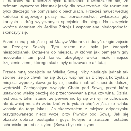
Z napisów na umieszczonych tabliczkach dowiedziałem się, że
taśmami wytyczono kierunek jazdy dla rowerzystów. Nie rozumiem
tylko dlaczego nie pomyślano o piechurach. Przecież nawet według
kodeksu drogowego pieszy ma pierwszeństwo, zwłaszcza gdy
korzysta z dróg wytyczonych specjalnie dla niego. Na szczęście
wkrótce dotarłem do Jedliny Zdroju i wspomniane niedogodności
skończyły się.
Przede mną podejście pod Masyw Włodarza i dosyć długie zejście
na Przełęcz Sokolą. Tym razem nie było już żadnych
niespodzianek. Dotarłem do miejsca, w którym jak pamiętam gdy
nocowałem tam pod koniec ubiegłego wieku miało miejsce
trzęsienie ziemi, którego skutki były odczuwalne aż tutaj.
Przede mną podejście na Wielką Sowę. Niby niedługie jednak tak
strome, że po chwili ma się dosyć wspinania i z chęcią korzysta z
miejsca wypoczynkowego by się posilić i nabrać chęci do dalszej
wędrówki. Zachęcająco wygląda Chata pod Sową, przed którą
ustawiono wielką beczkę do przechowywania piwa czy wina. Dzisiaj
jest ona w takim stanie, że pewnie nic by się w niej nie uchowano
ale dawniej musiała wzbudzać w turystach chęć zejścia ze szlaku
właśnie do tego lokalu. Ja skorzystałem z miejsca odpoczynku
przygotowanego nieco wyżej przy Piwnicy pod Sową. Jak się
okazało dobrze postąpiłem gdyż kolejne a zarazem ostatnie
schronisko przed szczytem (Sowa) było nieczynne.