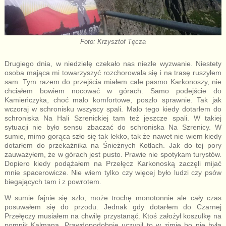
Foto: Krzysztof Tęcza
Drugiego dnia, w niedzielę czekało nas niezłe wyzwanie. Niestety
osoba mająca mi towarzyszyć rozchorowała się i na trasę ruszyłem
sam. Tym razem do przejścia miałem całe pasmo Karkonoszy, nie
chciałem bowiem nocować w górach. Samo podejście do
Kamieńczyka, choć mało komfortowe, poszło sprawnie. Tak jak
wczoraj w schronisku wszyscy spali. Mało tego kiedy dotarłem do
schroniska Na Hali Szrenickiej tam też jeszcze spali. W takiej
sytuacji nie było sensu zbaczać do schroniska Na Szrenicy. W
sumie, mimo gorąca szło się tak lekko, tak że nawet nie wiem kiedy
dotarłem do przekaźnika na Śnieżnych Kotłach. Jak do tej pory
zauważyłem, że w górach jest pusto. Prawie nie spotykam turystów.
Dopiero kiedy podążałem na Przełęcz Karkonoską zaczęli mijać
mnie spacerowicze. Nie wiem tylko czy więcej było ludzi czy psów
biegających tam i z powrotem.
W sumie fajnie się szło, może trochę monotonnie ale cały czas
posuwałem się do przodu. Jednak gdy dotarłem do Czarnej
Przełęczy musiałem na chwilę przystanąć. Ktoś założył koszulkę na
pomnik Kalmana. Prawdopodobnie uczynił to w zimie bo nie była