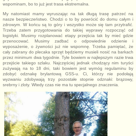
wspominam, bo to już jest trasa ekstremalna.
My natomiast mamy wyruszając na tak długą trasę patrzeć na
nasze bezpieczeństwo. Chodzi o to by powrócić do domu całym i
zdrowym. W końcu są to góry i wszystko może się tam przytrafić.
Trzeba zatem przygotowania do takiej wyprawy rozpocząć od
logistyki. Musimy rozplanować etapy przejścia tak by mieć gdzie
przenocować. Musimy zadbać o odpowiednie odzienie i
wyposażenie, o żywności już nie wspomnę. Trzeba pamiętać, że
cały zabrany do plecaka sprzęt będziemy musieli nosić na barkach
przez minimum dwa tygodnie. Tyle bowiem w najlepszym razie trwa
przejście takiego szlaku. Najczęściej jednak chodzący nim turyści
zużywają na to 18 dni, taki bowiem jest wymóg regulaminu by
zdobyć odznakę brylantową GSS-u. Ci, którzy nie podołają
wyzwaniu zdobywają trzy pozostałe stopnie odznaki: brązowy,
srebrny i zloty. Wtedy czas nie ma tu specjalnego znaczenia.