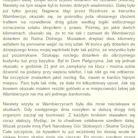
Niestety na tym etapie był to koniec dobrych wiadomości. Dalej było
już tylko gorzej. Najpierw idąc przez Rozdroże w kierunku
Wambierzyc okazało się, że pośrodku pola obsianego zbożem
trafiłem na rozwidlenie dróg gdzie według logiki widocznego
oznaczenia szlaku skręciłem z prawo. Później, po jakiś dwóch
kilometrach, okazało się, że to nie tak i zamiast do Wambierzyc
dotarłem do Ratna Dolnego. Musiałem dreptać dwa kilometry
asfaltem by ponownie wejść na mój szlak. W końcu gdy dotarłem do
dzisiejszego kresu mojej wędrówki było tak późno, ze wszystko było
już pozamykane. Szukając noclegu dotarłem do olbrzymiego
budynku tuż przy bazylice. Był to Dom Pielgrzyma. Jak się jednak
okazało, o godzinie 21 jest on zamykany na klucz i można sobie
dzwonić na podany przy wejściu telefon. I tak nikt go nie odbierze.
Na szczęście znalazłem jakiś nocleg. Ba, nawet w bardzo fajnym
miejscu. Pani była tak miła, że dała mi kilkuzłotowy upust. Jak się
bowiem okazało miałem resztki gotówki a w miejscowości takiej jak
Wambierzyce nie ma ani jednego bankomatu.
Niestety wizyta w Wambierzycach była dla mnie nieciekawa w
skutkach. Gdy następnego dnia ruszyłem w dalszą drogę mój
organizm zaczął się buntować. Z każdym krokiem stawałem się
coraz słabszy. Myśląc, że to chwilowe osłabienie szedłem dalej.
Wszak przede mną Park Narodowy Gór Stołowych i Skalne Grzyby.
Całe szczęście, że bywałem tu już wcześniej bo dzisiaj wcale te
piękne formy skalne mnie nie cieszyły. Po prostu szedłem przed