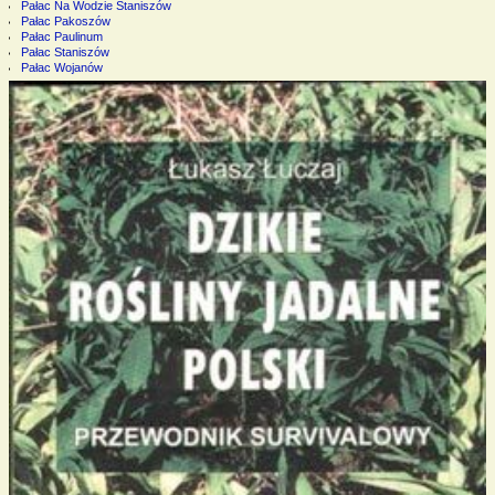
Pałac Na Wodzie Staniszów
Pałac Pakoszów
Pałac Paulinum
Pałac Staniszów
Pałac Wojanów