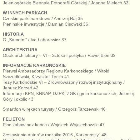
Jeleniogórskie Biennale Fotografii Górskiej / Joanna Mielech 33
W INNYCH PARKACH
Czeskie parki narodowe / Andrzej Raj 35
Pienińskie inwestycje / Damian Cisowski 36
HISTORIA
O „Samotni” / Ivo Łaborewicz 37
ARCHITEKTURA
Obok architektury – VI – Sztuka i polityka / Paweł Bień 39
INFORMACJE KARKONOSKIE
Pierwsi Ambasadorzy Regionu Karkonoskiego / Witold
Szczudłowski, Krzysztof Tęcza 41
Tezy Karkonoskie VI – Zrównoważony rozwój instytucjonalny /
Janusz Korzeń 42
Informacje KPN, KRNAP, DZPK, ZGK i gmin karkonoskich, Jeleniej
Góry i okolic 43
Smartfon w rękach turysty / Grzegorz Tarczewski 46
FELIETON
Plac zabaw bez końca / Wojciech Wojciechowski 47
Zestawienie autorów rocznika 2016 „Karkonoszy” 48