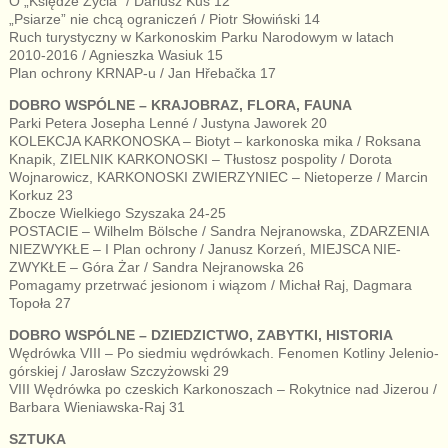
O „Księdze Życia” / Dariusz Kuś 12
„Psiarze” nie chcą ograniczeń / Piotr Słowiński 14
Ruch turystyczny w Karkonoskim Parku Narodowym w latach
2010-2016 / Agnieszka Wasiuk 15
Plan ochrony KRNAP-u / Jan Hřebačka 17
DOBRO WSPÓLNE – KRAJOBRAZ, FLORA, FAUNA
Parki Petera Josepha Lenné / Justyna Jaworek 20
KOLEKCJA KARKONOSKA – Biotyt – karkonoska mika / Roksana
Knapik, ZIELNIK KARKONOSKI – Tłustosz pospolity / Dorota
Wojnarowicz, KARKONOSKI ZWIERZYNIEC – Nietoperze / Marcin
Korkuz 23
Zbocze Wielkiego Szyszaka 24-25
POSTACIE – Wilhelm Bölsche / Sandra Nejranowska, ZDARZENIA
NIEZWYKŁE – I Plan ochrony / Janusz Korzeń, MIEJSCA NIE-
ZWYKŁE – Góra Żar / Sandra Nejranowska 26
Pomagamy przetrwać jesionom i wiązom / Michał Raj, Dagmara
Topoła 27
DOBRO WSPÓLNE – DZIEDZICTWO, ZABYTKI, HISTORIA
Wędrówka VIII – Po siedmiu wędrówkach. Fenomen Kotliny Jelenio-
górskiej / Jarosław Szczyżowski 29
VIII Wędrówka po czeskich Karkonoszach – Rokytnice nad Jizerou /
Barbara Wieniawska-Raj 31
SZTUKA