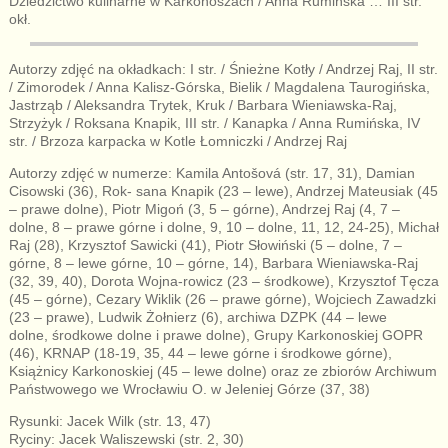
Dziedzictwo kulinarne w Karkonoszach / Anna Rumińska … III str.
okł.
Autorzy zdjęć na okładkach: I str. / Śnieżne Kotły / Andrzej Raj, II str.
/ Zimorodek / Anna Kalisz-Górska, Bielik / Magdalena Taurogińska,
Jastrząb / Aleksandra Trytek, Kruk / Barbara Wieniawska-Raj,
Strzyżyk / Roksana Knapik, III str. / Kanapka / Anna Rumińska, IV
str. / Brzoza karpacka w Kotle Łomniczki / Andrzej Raj
Autorzy zdjęć w numerze: Kamila Antošová (str. 17, 31), Damian
Cisowski (36), Rok- sana Knapik (23 – lewe), Andrzej Mateusiak (45
– prawe dolne), Piotr Migoń (3, 5 – górne), Andrzej Raj (4, 7 –
dolne, 8 – prawe górne i dolne, 9, 10 – dolne, 11, 12, 24-25), Michał
Raj (28), Krzysztof Sawicki (41), Piotr Słowiński (5 – dolne, 7 –
górne, 8 – lewe górne, 10 – górne, 14), Barbara Wieniawska-Raj
(32, 39, 40), Dorota Wojna-rowicz (23 – środkowe), Krzysztof Tęcza
(45 – górne), Cezary Wiklik (26 – prawe górne), Wojciech Zawadzki
(23 – prawe), Ludwik Żołnierz (6), archiwa DZPK (44 – lewe
dolne, środkowe dolne i prawe dolne), Grupy Karkonoskiej GOPR
(46), KRNAP (18-19, 35, 44 – lewe górne i środkowe górne),
Książnicy Karkonoskiej (45 – lewe dolne) oraz ze zbiorów Archiwum
Państwowego we Wrocławiu O. w Jeleniej Górze (37, 38)
Rysunki: Jacek Wilk (str. 13, 47)
Ryciny: Jacek Waliszewski (str. 2, 30)