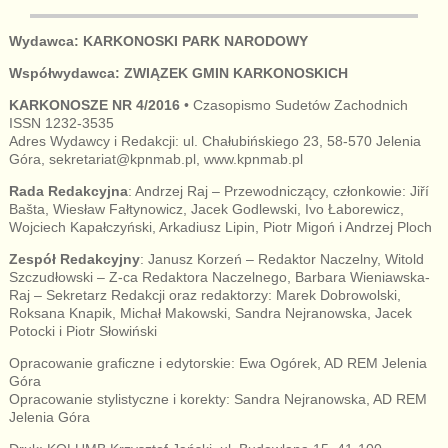
Wydawca: KARKONOSKI PARK NARODOWY
Współwydawca: ZWIĄZEK GMIN KARKONOSKICH
KARKONOSZE NR 4/2016
• Czasopismo Sudetów Zachodnich
ISSN 1232-3535
Adres Wydawcy i Redakcji: ul. Chałubińskiego 23, 58-570 Jelenia
Góra, sekretariat@kpnmab.pl, www.kpnmab.pl
Rada Redakcyjna
: Andrzej Raj – Przewodniczący, członkowie: Jiří
Bašta, Wiesław Fałtynowicz, Jacek Godlewski, Ivo Łaborewicz,
Wojciech Kapałczyński, Arkadiusz Lipin, Piotr Migoń i Andrzej Ploch
Zespół Redakcyjny
: Janusz Korzeń – Redaktor Naczelny, Witold
Szczudłowski – Z-ca Redaktora Naczelnego, Barbara Wieniawska-
Raj – Sekretarz Redakcji oraz redaktorzy: Marek Dobrowolski,
Roksana Knapik, Michał Makowski, Sandra Nejranowska, Jacek
Potocki i Piotr Słowiński
Opracowanie graficzne i edytorskie: Ewa Ogórek, AD REM Jelenia
Góra
Opracowanie stylistyczne i korekty: Sandra Nejranowska, AD REM
Jelenia Góra