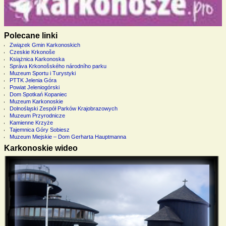
Polecane linki
Związek Gmin Karkonoskich
Czeskie Krkonoše
Książnica Karkonoska
Správa Krkonošského národního parku
Muzeum Sportu i Turystyki
PTTK Jelenia Góra
Powiat Jeleniogórski
Dom Spotkań Kopaniec
Muzeum Karkonoskie
Dolnośląski Zespół Parków Krajobrazowych
Muzeum Przyrodnicze
Kamienne Krzyże
Tajemnica Góry Sobiesz
Muzeum Miejskie – Dom Gerharta Hauptmanna
Karkonoskie wideo