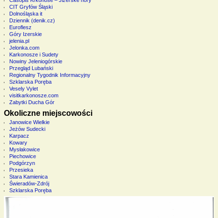
Časopis Krkonoše – Jizerské hory
CIT Gryfów Śląski
Dolnośląska it
Dziennik (denik.cz)
Euroflesz
Góry Izerskie
jelenia.pl
Jelonka.com
Karkonosze i Sudety
Nowiny Jeleniogórskie
Przegląd Lubański
Regionalny Tygodnik Informacyjny
Szklarska Poręba
Vesely Vylet
visitkarkonosze.com
Zabytki Ducha Gór
Okoliczne miejscowości
Janowice Wielkie
Jeżów Sudecki
Karpacz
Kowary
Mysłakowice
Piechowice
Podgórzyn
Przesieka
Stara Kamienica
Świeradów-Zdrój
Szklarska Poręba