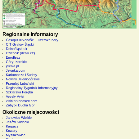
Regionalne informatory
Časopis Krkonoše – Jizerské hory
CIT Gryfów Śląski
Dolnośląska it
Dziennik (denik.cz)
Euroflesz
Góry Izerskie
jelenia.pl
Jelonka.com
Karkonosze i Sudety
Nowiny Jeleniogórskie
Przegląd Lubański
Regionalny Tygodnik Informacyjny
Szklarska Poręba
Vesely Vylet
visitkarkonosze.com
Zabytki Ducha Gór
Okoliczne miejscowości
Janowice Wielkie
Jeżów Sudecki
Karpacz
Kowary
Mysłakowice