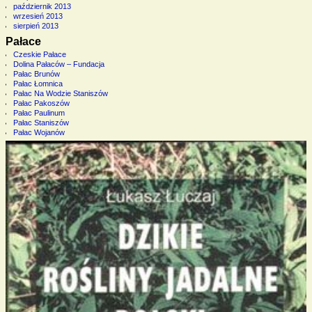
październik 2013
wrzesień 2013
sierpień 2013
Pałace
Czeskie Pałace
Dolina Pałaców – Fundacja
Pałac Brunów
Pałac Łomnica
Pałac Na Wodzie Staniszów
Pałac Pakoszów
Pałac Paulinum
Pałac Staniszów
Pałac Wojanów