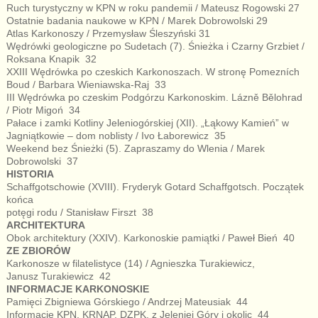
Ruch turystyczny w KPN w roku pandemii / Mateusz Rogowski 27
Ostatnie badania naukowe w KPN / Marek Dobrowolski 29
Atlas Karkonoszy / Przemysław Śleszyński 31
Wędrówki geologiczne po Sudetach (7). Śnieżka i Czarny Grzbiet /
Roksana Knapik 32
XXIII Wędrówka po czeskich Karkonoszach. W stronę Pomezních
Boud / Barbara Wieniawska-Raj 33
III Wędrówka po czeskim Podgórzu Karkonoskim. Lázně Bělohrad
/ Piotr Migoń 34
Pałace i zamki Kotliny Jeleniogórskiej (XII). „Łąkowy Kamień” w
Jagniątkowie – dom noblisty / Ivo Łaborewicz 35
Weekend bez Śnieżki (5). Zapraszamy do Wlenia / Marek
Dobrowolski 37
HISTORIA
Schaffgotschowie (XVIII). Fryderyk Gotard Schaffgotsch. Początek
końca
potęgi rodu / Stanisław Firszt 38
ARCHITEKTURA
Obok architektury (XXIV). Karkonoskie pamiątki / Paweł Bień 40
ZE ZBIORÓW
Karkonosze w filatelistyce (14) / Agnieszka Turakiewicz,
Janusz Turakiewicz 42
INFORMACJE KARKONOSKIE
Pamięci Zbigniewa Górskiego / Andrzej Mateusiak 44
Informacje KPN, KRNAP, DZPK, z Jeleniej Góry i okolic 44