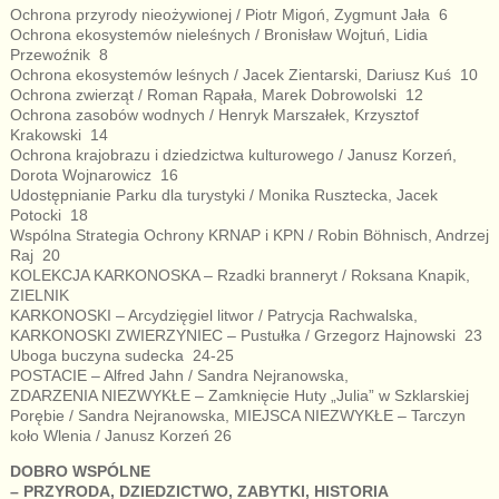
Ochrona przyrody nieożywionej / Piotr Migoń, Zygmunt Jała 6
Ochrona ekosystemów nieleśnych / Bronisław Wojtuń, Lidia
Przewoźnik 8
Ochrona ekosystemów leśnych / Jacek Zientarski, Dariusz Kuś 10
Ochrona zwierząt / Roman Rąpała, Marek Dobrowolski 12
Ochrona zasobów wodnych / Henryk Marszałek, Krzysztof
Krakowski 14
Ochrona krajobrazu i dziedzictwa kulturowego / Janusz Korzeń,
Dorota Wojnarowicz 16
Udostępnianie Parku dla turystyki / Monika Rusztecka, Jacek
Potocki 18
Wspólna Strategia Ochrony KRNAP i KPN / Robin Böhnisch, Andrzej
Raj 20
KOLEKCJA KARKONOSKA – Rzadki branneryt / Roksana Knapik,
ZIELNIK
KARKONOSKI – Arcydzięgiel litwor / Patrycja Rachwalska,
KARKONOSKI ZWIERZYNIEC – Pustułka / Grzegorz Hajnowski 23
Uboga buczyna sudecka 24-25
POSTACIE – Alfred Jahn / Sandra Nejranowska,
ZDARZENIA NIEZWYKŁE – Zamknięcie Huty „Julia” w Szklarskiej
Porębie / Sandra Nejranowska, MIEJSCA NIEZWYKŁE – Tarczyn
koło Wlenia / Janusz Korzeń 26
DOBRO WSPÓLNE
– PRZYRODA, DZIEDZICTWO, ZABYTKI, HISTORIA