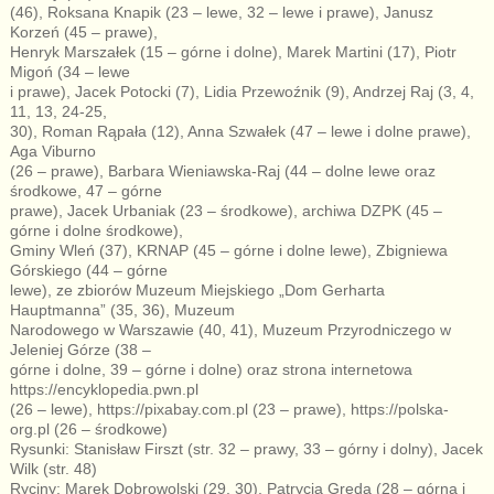
(46), Roksana Knapik (23 – lewe, 32 – lewe i prawe), Janusz
Korzeń (45 – prawe),
Henryk Marszałek (15 – górne i dolne), Marek Martini (17), Piotr
Migoń (34 – lewe
i prawe), Jacek Potocki (7), Lidia Przewoźnik (9), Andrzej Raj (3, 4,
11, 13, 24-25,
30), Roman Rąpała (12), Anna Szwałek (47 – lewe i dolne prawe),
Aga Viburno
(26 – prawe), Barbara Wieniawska-Raj (44 – dolne lewe oraz
środkowe, 47 – górne
prawe), Jacek Urbaniak (23 – środkowe), archiwa DZPK (45 –
górne i dolne środkowe),
Gminy Wleń (37), KRNAP (45 – górne i dolne lewe), Zbigniewa
Górskiego (44 – górne
lewe), ze zbiorów Muzeum Miejskiego „Dom Gerharta
Hauptmanna” (35, 36), Muzeum
Narodowego w Warszawie (40, 41), Muzeum Przyrodniczego w
Jeleniej Górze (38 –
górne i dolne, 39 – górne i dolne) oraz strona internetowa
https://encyklopedia.pwn.pl
(26 – lewe), https://pixabay.com.pl (23 – prawe), https://polska-
org.pl (26 – środkowe)
Rysunki: Stanisław Firszt (str. 32 – prawy, 33 – górny i dolny), Jacek
Wilk (str. 48)
Ryciny: Marek Dobrowolski (29, 30), Patrycja Gręda (28 – górna i