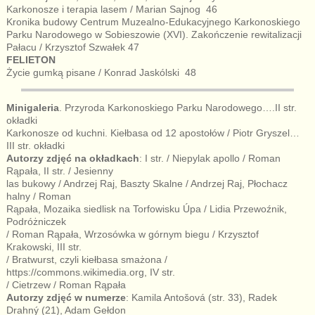
Karkonosze i terapia lasem / Marian Sajnog 46
Kronika budowy Centrum Muzealno-Edukacyjnego Karkonoskiego
Parku Narodowego w Sobieszowie (XVI). Zakończenie rewitalizacji
Pałacu / Krzysztof Szwałek 47
FELIETON
Życie gumką pisane / Konrad Jaskólski 48
Minigaleria
. Przyroda Karkonoskiego Parku Narodowego….II str.
okładki
Karkonosze od kuchni. Kiełbasa od 12 apostołów / Piotr Gryszel…
III str. okładki
Autorzy zdjęć na okładkach
: I str. / Niepylak apollo / Roman
Rąpała, II str. / Jesienny
las bukowy / Andrzej Raj, Baszty Skalne / Andrzej Raj, Płochacz
halny / Roman
Rąpała, Mozaika siedlisk na Torfowisku Úpa / Lidia Przewoźnik,
Podróżniczek
/ Roman Rąpała, Wrzosówka w górnym biegu / Krzysztof
Krakowski, III str.
/ Bratwurst, czyli kiełbasa smażona /
https://commons.wikimedia.org, IV str.
/ Cietrzew / Roman Rąpała
Autorzy zdjęć w numerze
: Kamila Antošová (str. 33), Radek
Drahný (21), Adam Gełdon