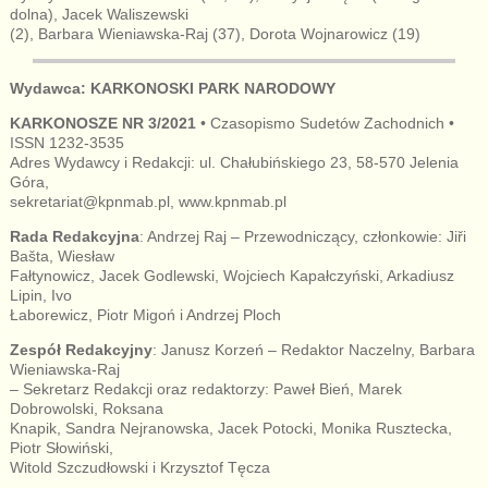
dolna), Jacek Waliszewski
(2), Barbara Wieniawska-Raj (37), Dorota Wojnarowicz (19)
Wydawca: KARKONOSKI PARK NARODOWY
KARKONOSZE NR 3/2021
• Czasopismo Sudetów Zachodnich •
ISSN 1232-3535
Adres Wydawcy i Redakcji: ul. Chałubińskiego 23, 58-570 Jelenia
Góra,
sekretariat@kpnmab.pl, www.kpnmab.pl
Rada Redakcyjna
: Andrzej Raj – Przewodniczący, członkowie: Jiři
Bašta, Wiesław
Fałtynowicz, Jacek Godlewski, Wojciech Kapałczyński, Arkadiusz
Lipin, Ivo
Łaborewicz, Piotr Migoń i Andrzej Ploch
Zespół Redakcyjny
: Janusz Korzeń – Redaktor Naczelny, Barbara
Wieniawska-Raj
– Sekretarz Redakcji oraz redaktorzy: Paweł Bień, Marek
Dobrowolski, Roksana
Knapik, Sandra Nejranowska, Jacek Potocki, Monika Rusztecka,
Piotr Słowiński,
Witold Szczudłowski i Krzysztof Tęcza