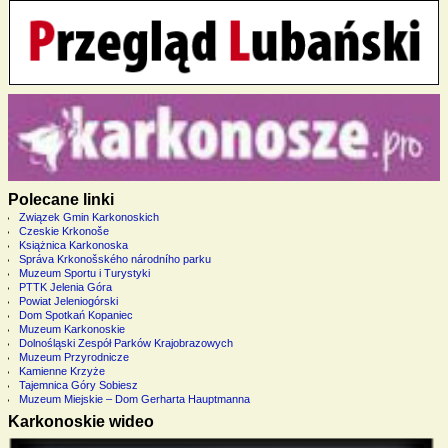
Polecane linki
Związek Gmin Karkonoskich
Czeskie Krkonoše
Książnica Karkonoska
Správa Krkonošského národního parku
Muzeum Sportu i Turystyki
PTTK Jelenia Góra
Powiat Jeleniogórski
Dom Spotkań Kopaniec
Muzeum Karkonoskie
Dolnośląski Zespół Parków Krajobrazowych
Muzeum Przyrodnicze
Kamienne Krzyże
Tajemnica Góry Sobiesz
Muzeum Miejskie – Dom Gerharta Hauptmanna
Karkonoskie wideo