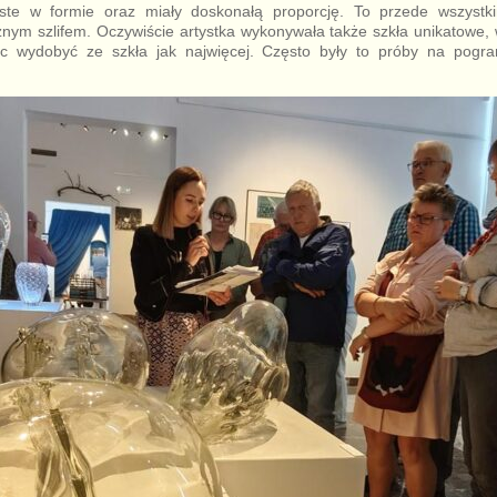
oste w formie oraz miały doskonałą proporcję. To przede wszystki
ym szlifem. Oczywiście artystka wykonywała także szkła unikatowe, 
c wydobyć ze szkła jak najwięcej. Często były to próby na pogran