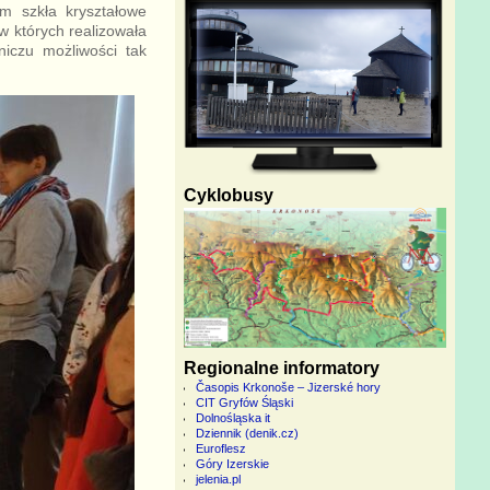
m szkła kryształowe
w których realizowała
iczu możliwości tak
Cyklobusy
Regionalne informatory
Časopis Krkonoše – Jizerské hory
CIT Gryfów Śląski
Dolnośląska it
Dziennik (denik.cz)
Euroflesz
Góry Izerskie
jelenia.pl