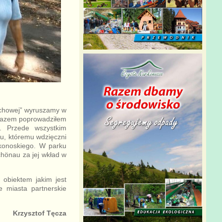
duchowej” wyruszamy w
 razem poprowadziłem
ą. Przede wszystkim
ku, któremu wdzięczni
rkonoskiego. W parku
chönau za jej wkład w
 obiektem jakim jest
e miasta partnerskie
Krzysztof Tęcza