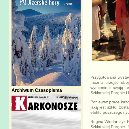
Przygotowana wystaw
można przejść oboj
wymienieni swoją ar
Archiwum Czasopisma
Szklarskiej Porębie i
Ponieważ prace każde
jaką jest szkło, zo
efektu poszczególnyc
Regina Włodarczyk-Pu
Szklarskiej Porębie.