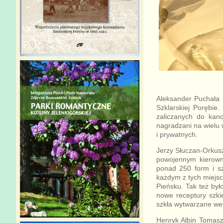
Aleksander Puchała 
Szklarskiej Porębie
zaliczanych do kan
nagradzani na wielu 
i prywatnych.
Jerzy Słuczan-Orkus
powojennym kierowni
ponad 250 form i szl
każdym z tych miejsc
Pieńsku. Tak też by
nowe receptury szki
szkła wytwarzane wed
Henryk Albin Tomasz