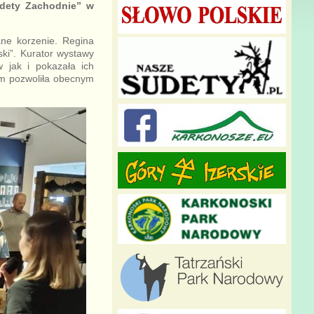
udety Zachodnie” w
ane korzenie. Regina
ki”. Kurator wystawy
w jak i pokazała ich
im pozwoliła obecnym