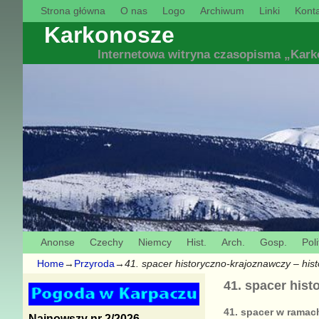
Strona główna
O nas
Logo
Archiwum
Linki
Konta
Karkonosze
Internetowa witryna czasopisma „Kar
Anonse
Czechy
Niemcy
Hist.
Arch.
Gosp.
Poli
Home
→
Przyroda
→
41. spacer historyczno-krajoznawczy – his
41. spacer his
41. spacer w ramac
Najnowszy nr 2/2026