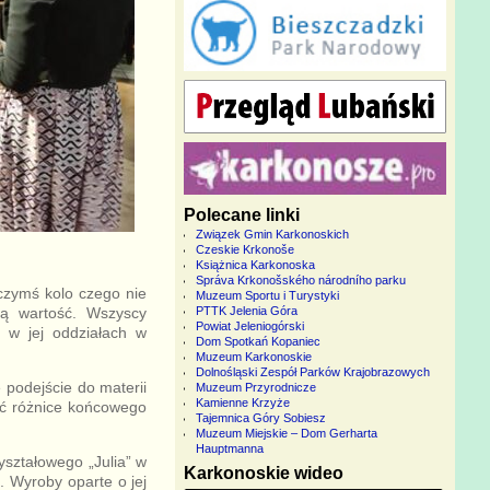
Polecane linki
Związek Gmin Karkonoskich
Czeskie Krkonoše
Książnica Karkonoska
Správa Krkonošského národního parku
czymś kolo czego nie
Muzeum Sportu i Turystyki
ką wartość. Wszyscy
PTTK Jelenia Góra
Powiat Jeleniogórski
, w jej oddziałach w
Dom Spotkań Kopaniec
Muzeum Karkonoskie
Dolnośląski Zespół Parków Krajobrazowych
 podejście do materii
Muzeum Przyrodnicze
Kamienne Krzyże
ać różnice końcowego
Tajemnica Góry Sobiesz
Muzeum Miejskie – Dom Gerharta
Hauptmanna
yształowego „Julia” w
Karkonoskie wideo
. Wyroby oparte o jej