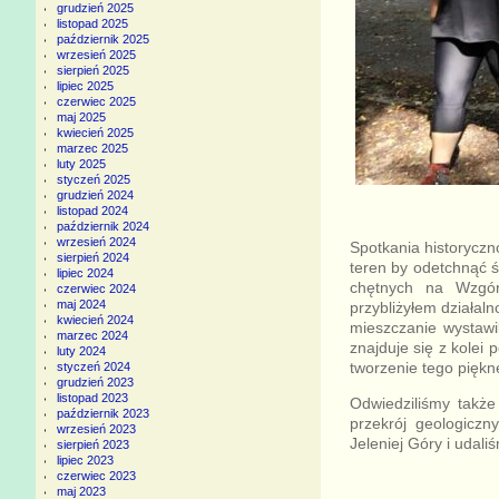
grudzień 2025
listopad 2025
październik 2025
wrzesień 2025
sierpień 2025
lipiec 2025
czerwiec 2025
maj 2025
kwiecień 2025
marzec 2025
luty 2025
styczeń 2025
grudzień 2024
listopad 2024
październik 2024
wrzesień 2024
Spotkania historyczn
sierpień 2024
teren by odetchnąć 
lipiec 2024
chętnych na Wzgórz
czerwiec 2024
maj 2024
przybliżyłem działal
kwiecień 2024
mieszczanie wystawi
marzec 2024
znajduje się z kolei
luty 2024
tworzenie tego piękn
styczeń 2024
grudzień 2023
listopad 2023
Odwiedziliśmy także
październik 2023
przekrój geologiczn
wrzesień 2023
Jeleniej Góry i udal
sierpień 2023
lipiec 2023
czerwiec 2023
maj 2023