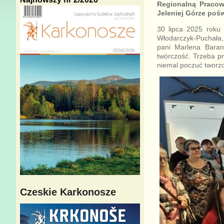
Regionalną Pracow
Jeleniej Górze poś
30 lipca 2025 roku 
Włodarczyk-Puchała,
pani Marlena Barani
twórczość. Trzeba p
niemal poczuć tworzo
Czeskie Karkonosze