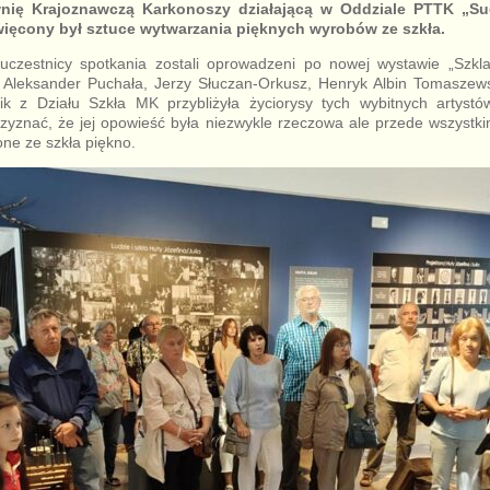
nię Krajoznawczą Karkonoszy działającą w Oddziale PTTK „S
więcony był sztuce wytwarzania pięknych wyrobów ze szkła.
uczestnicy spotkania zostali oprowadzeni po nowej wystawie „Szkl
 Aleksander Puchała, Jerzy Słuczan-Orkusz, Henryk Albin Tomaszews
k z Działu Szkła MK przybliżyła życiorysy tych wybitnych artystó
rzyznać, że jej opowieść była niezwykle rzeczowa ale przede wszystk
ne ze szkła piękno.