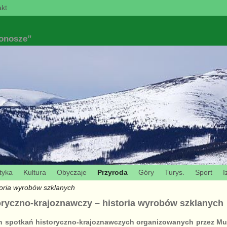
kt
konosze”
tyka
Kultura
Obyczaje
Przyroda
Góry
Turys.
Sport
I
toria wyrobów szklanych
toryczno-krajoznawczy – historia wyrobów szklanych
h spotkań historyczno-krajoznawczych organizowanych przez M