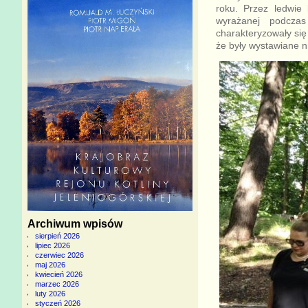
roku. Przez ledwie 
wyrażanej podczas
charakteryzowały się
że były wystawiane n
Archiwum wpisów
sierpień 2026
lipiec 2026
czerwiec 2026
maj 2026
kwiecień 2026
marzec 2026
luty 2026
styczeń 2026