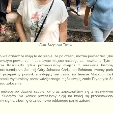
Foto: Krzysztof Tęcza
o-krajoznawcze mają to do siebie, że po części, można powiedzieć „
świeżym powietrzem i poznawać miejsce naszego zamieszkania. Tym
e Kościuszki gdzie poznawaliśmy miejsca z niezwykłą histori
ność burmistrza Jeleniej Góry Johanna Christopa Schönau, twórcy par
li przepiękny pomnik znajdujący się dzisiaj na terenie Muzeum Ka
 pomnik wystawiony przez wdzięcznego męża swojej żonie Fryderyce S
ego założenia.
 miejsce po dawnej szubienicy oraz zapoznaliśmy się z niezwykłym
y Sudetów. Na koniec przeszliśmy aleją na której są przedstawion
iśmy się na siłownię oraz do nowo oddanego parku zabaw.