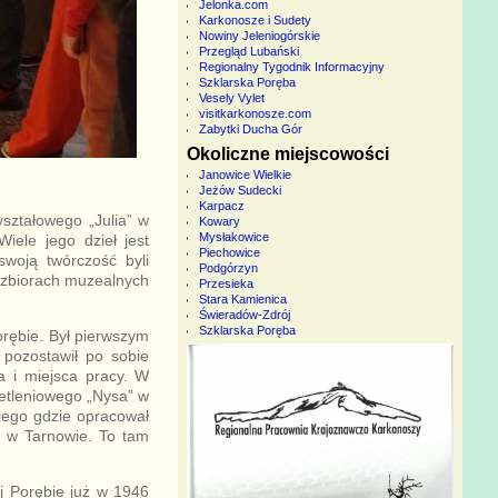
Jelonka.com
Karkonosze i Sudety
Nowiny Jeleniogórskie
Przegląd Lubański
Regionalny Tygodnik Informacyjny
Szklarska Poręba
Vesely Vylet
visitkarkonosze.com
Zabytki Ducha Gór
Okoliczne miejscowości
Janowice Wielkie
Jeżów Sudecki
Karpacz
ształowego „Julia” w
Kowary
Mysłakowice
iele jego dzieł jest
Piechowice
woją twórczość byli
Podgórzyn
w zbiorach muzealnych
Przesieka
Stara Kamienica
Świeradów-Zdrój
Szklarska Poręba
rębie. Był pierwszym
 pozostawił po sobie
ia i miejsca pracy. W
ietleniowego „Nysa” w
iego gdzie opracował
” w Tarnowie. To tam
j Porębie już w 1946