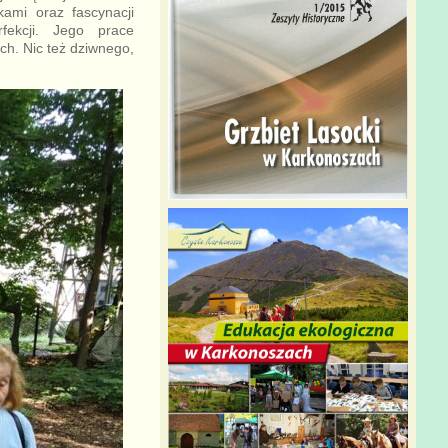
kami oraz fascynacji
fekcji. Jego prace
ch. Nic też dziwnego,