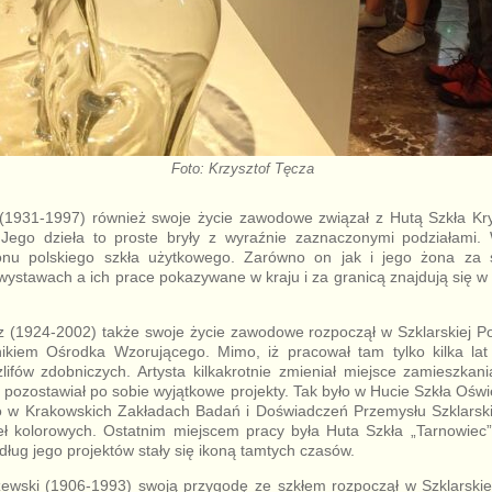
Foto: Krzysztof Tęcza
(1931-1997) również swoje życie zawodowe związał z Hutą Szkła Kry
. Jego dzieła to proste bryły z wyraźnie zaznaczonymi podziałami. W
onu polskiego szkła użytkowego. Zarówno on jak i jego żona za s
wystawach a ich prace pokazywane w kraju i za granicą znajdują się 
z (1924-2002) także swoje życie zawodowe rozpoczął w Szklarskiej Po
kiem Ośrodka Wzorującego. Mimo, iż pracował tam tylko kilka lat
ifów zdobniczych. Artysta kilkakrotnie zmieniał miejsce zamieszkan
 pozostawiał po sobie wyjątkowe projekty. Tak było w Hucie Szkła Ośw
ło w Krakowskich Zakładach Badań i Doświadczeń Przemysłu Szklarsk
eł kolorowych. Ostatnim miejscem pracy była Huta Szkła „Tarnowiec
ług jego projektów stały się ikoną tamtych czasów.
ewski (1906-1993) swoją przygodę ze szkłem rozpoczął w Szklarskie