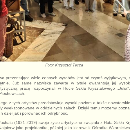
Foto: Krzysztof Tęcza
a prezentująca wiele cennych wyrobów jest od czymś wyjątkowym, 
ętnie. Już same nazwiska zawarte w tytule gwarantują jej wyso
tystyczną pracę rozpoczynali w Hucie Szkła Kryształowego „Julia”
 Piechowicach.
go z tych artystów przedstawiają wysoki poziom a także nowatorskie
stały wyeksponowane w oddzielnych salach. Dzięki temu możemy pozn
h dzieł jak i porównać ich odrębność.
chała (1931-2019) swoje życie artystyczne związała z Hutą Szkła Kr
 Najpierw jako projektantka, później jako kierownik Ośrodka Wzornictwa