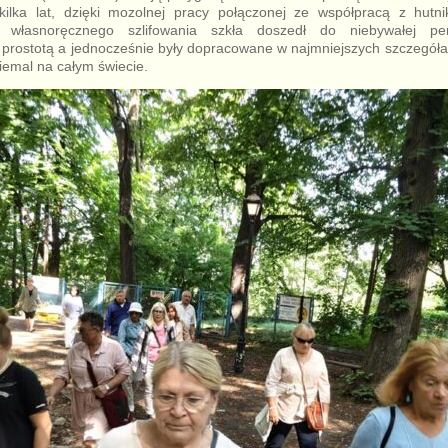
kilka lat, dzięki mozolnej pracy połączonej ze współpracą z hutni
 własnoręcznego szlifowania szkła doszedł do niebywałej per
 prostotą a jednocześnie były dopracowane w najmniejszych szczegóła
iemal na całym świecie.