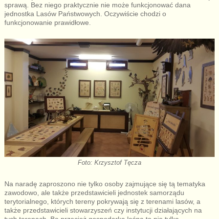
sprawą. Bez niego praktycznie nie może funkcjonować dana
jednostka Lasów Państwowych. Oczywiście chodzi o
funkcjonowanie prawidłowe.
Foto: Krzysztof Tęcza
Na naradę zaproszono nie tylko osoby zajmujące się tą tematyka
zawodowo, ale także przedstawicieli jednostek samorządu
terytorialnego, których tereny pokrywają się z terenami lasów, a
także przedstawicieli stowarzyszeń czy instytucji działających na