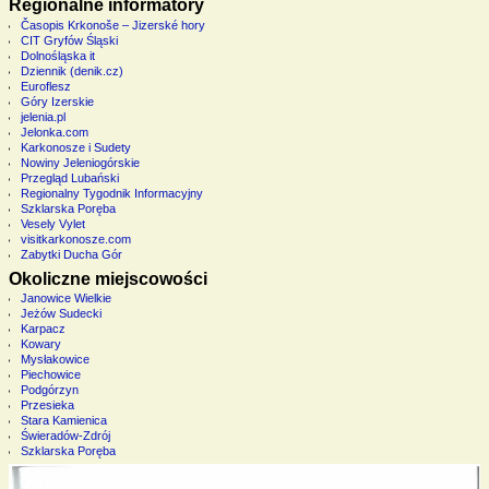
Regionalne informatory
Časopis Krkonoše – Jizerské hory
CIT Gryfów Śląski
Dolnośląska it
Dziennik (denik.cz)
Euroflesz
Góry Izerskie
jelenia.pl
Jelonka.com
Karkonosze i Sudety
Nowiny Jeleniogórskie
Przegląd Lubański
Regionalny Tygodnik Informacyjny
Szklarska Poręba
Vesely Vylet
visitkarkonosze.com
Zabytki Ducha Gór
Okoliczne miejscowości
Janowice Wielkie
Jeżów Sudecki
Karpacz
Kowary
Mysłakowice
Piechowice
Podgórzyn
Przesieka
Stara Kamienica
Świeradów-Zdrój
Szklarska Poręba