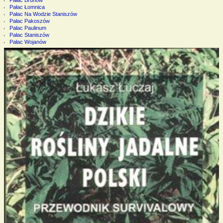
Pałac Łomnica
Pałac Na Wodzie Staniszów
Pałac Pakoszów
Pałac Paulinum
Pałac Staniszów
Pałac Wojanów