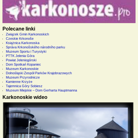
Polecane linki
Związek Gmin Karkonoskich
Czeskie Krkonoše
Książnica Karkonoska
Správa Krkonošského národního parku
Muzeum Sportu i Turystyki
PTTK Jelenia Góra
Powiat Jeleniogórski
Dom Spotkań Kopaniec
Muzeum Karkonoskie
Dolnośląski Zespół Parków Krajobrazowych
Muzeum Przyrodnicze
Kamienne Krzyże
Tajemnica Góry Sobiesz
Muzeum Miejskie – Dom Gerharta Hauptmanna
Karkonoskie wideo