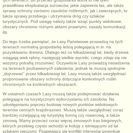
tych terenach. Bo przecież gospodarka leśna to nie tylko
prawidłowa eksploatacja surowców, jakie zapewnia las, ale także
sprawy ochrony zarówno zasobów roślinnych, jak i zwierzęcych, to
także sprawy przebiegu i utrzymania dróg czy szlaków
turystycznych. Pod uwagę należy także wziąć punkty widokowe,
obszary chronione różnymi aktami prawnymi, zasady komunikacji
itp.
Do tego trzeba pamiętać, że Lasy Państwowe prowadzą na tych
terenach normalną gospodarkę leśną polegającą m.in. na
pozyskiwaniu drewna. Dlatego też co kilkadziesiąt lat, kiedy drzewa
osiągają wiek rębny, następują wielkie wycinki, czego zdaje się nie
wszyscy potrafią zrozumieć. Oczywiście Lasy prowadzą nasadzenia
na terenach pozbawionych zalesienia, jednak te muszą spokojnie
„dojrzewać” przez kilkadziesiąt lat. Lasy muszą także uwzględniać
proponowane obszary ochrony dotyczące konkretnych roślin
chronionych na konkretnych obszarach.
W ostatnich czasach Lasy muszą także podejmować działania
polegające na turystycznym wykorzystaniu ich zasobów. Na
udostępnianiu poprzez budowę nowych punktów widokowych
terenów cennych krajobrazowo. Muszą także uwzględniać coraz
bardziej rozwijającą się turystykę konną czy rowerową, a także
zimową. Mamy przecież coraz więcej zimowych tras biegowych,
których przebieg często wchodzi w kolizję z istniejącymi od lat
szlakami pieszymi. Pojawiający się konflikt interesów powoduje