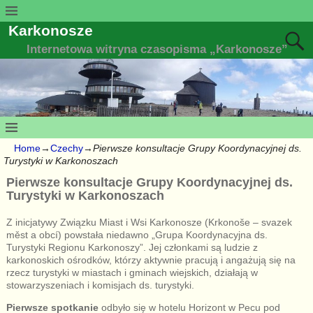
Karkonosze
Internetowa witryna czasopisma „Karkonosze”
Home
→
Czechy
→
Pierwsze konsultacje Grupy Koordynacyjnej ds.
Turystyki w Karkonoszach
Pierwsze konsultacje Grupy Koordynacyjnej ds.
Turystyki w Karkonoszach
Z inicjatywy Związku Miast i Wsi Karkonosze (Krkonoše – svazek
měst a obcí) powstała niedawno „Grupa Koordynacyjna ds.
Turystyki Regionu Karkonoszy”. Jej członkami są ludzie z
karkonoskich ośrodków, którzy aktywnie pracują i angażują się na
rzecz turystyki w miastach i gminach wiejskich, działają w
stowarzyszeniach i komisjach ds. turystyki.
Pierwsze spotkanie
odbyło się w hotelu Horizont w Pecu pod