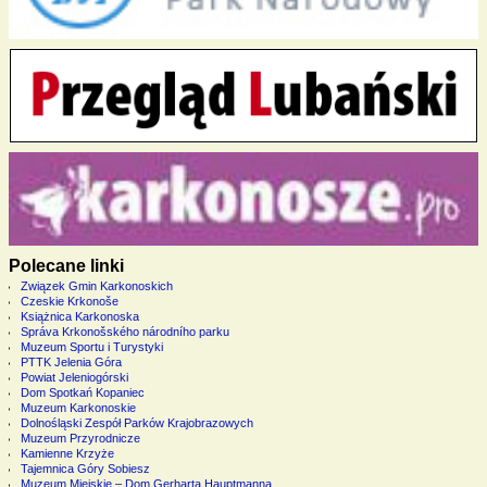
Polecane linki
Związek Gmin Karkonoskich
Czeskie Krkonoše
Książnica Karkonoska
Správa Krkonošského národního parku
Muzeum Sportu i Turystyki
PTTK Jelenia Góra
Powiat Jeleniogórski
Dom Spotkań Kopaniec
Muzeum Karkonoskie
Dolnośląski Zespół Parków Krajobrazowych
Muzeum Przyrodnicze
Kamienne Krzyże
Tajemnica Góry Sobiesz
Muzeum Miejskie – Dom Gerharta Hauptmanna