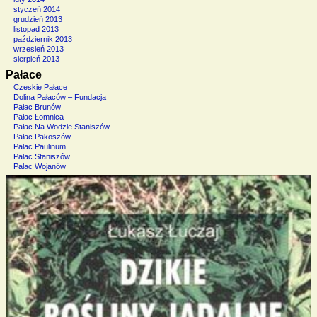
styczeń 2014
grudzień 2013
listopad 2013
październik 2013
wrzesień 2013
sierpień 2013
Pałace
Czeskie Pałace
Dolina Pałaców – Fundacja
Pałac Brunów
Pałac Łomnica
Pałac Na Wodzie Staniszów
Pałac Pakoszów
Pałac Paulinum
Pałac Staniszów
Pałac Wojanów