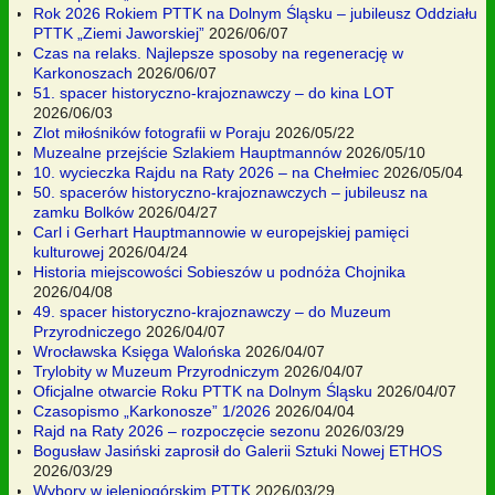
Rok 2026 Rokiem PTTK na Dolnym Śląsku – jubileusz Oddziału
PTTK „Ziemi Jaworskiej”
2026/06/07
Czas na relaks. Najlepsze sposoby na regenerację w
Karkonoszach
2026/06/07
51. spacer historyczno-krajoznawczy – do kina LOT
2026/06/03
Zlot miłośników fotografii w Poraju
2026/05/22
Muzealne przejście Szlakiem Hauptmannów
2026/05/10
10. wycieczka Rajdu na Raty 2026 – na Chełmiec
2026/05/04
50. spacerów historyczno-krajoznawczych – jubileusz na
zamku Bolków
2026/04/27
Carl i Gerhart Hauptmannowie w europejskiej pamięci
kulturowej
2026/04/24
Historia miejscowości Sobieszów u podnóża Chojnika
2026/04/08
49. spacer historyczno-krajoznawczy – do Muzeum
Przyrodniczego
2026/04/07
Wrocławska Księga Walońska
2026/04/07
Trylobity w Muzeum Przyrodniczym
2026/04/07
Oficjalne otwarcie Roku PTTK na Dolnym Śląsku
2026/04/07
Czasopismo „Karkonosze” 1/2026
2026/04/04
Rajd na Raty 2026 – rozpoczęcie sezonu
2026/03/29
Bogusław Jasiński zaprosił do Galerii Sztuki Nowej ETHOS
2026/03/29
Wybory w jeleniogórskim PTTK
2026/03/29