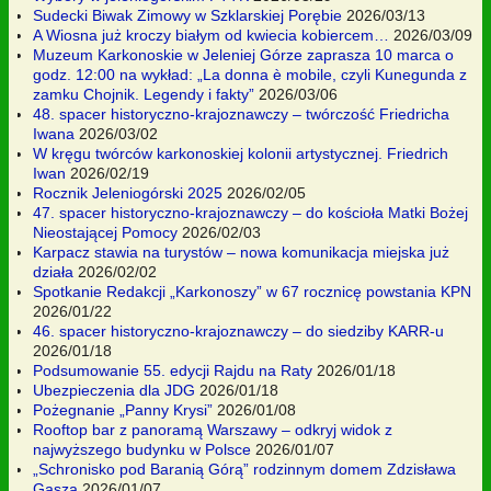
Sudecki Biwak Zimowy w Szklarskiej Porębie
2026/03/13
A Wiosna już kroczy białym od kwiecia kobiercem…
2026/03/09
Muzeum Karkonoskie w Jeleniej Górze zaprasza 10 marca o
godz. 12:00 na wykład: „La donna è mobile, czyli Kunegunda z
zamku Chojnik. Legendy i fakty”
2026/03/06
48. spacer historyczno-krajoznawczy – twórczość Friedricha
Iwana
2026/03/02
W kręgu twórców karkonoskiej kolonii artystycznej. Friedrich
Iwan
2026/02/19
Rocznik Jeleniogórski 2025
2026/02/05
47. spacer historyczno-krajoznawczy – do kościoła Matki Bożej
Nieostającej Pomocy
2026/02/03
Karpacz stawia na turystów – nowa komunikacja miejska już
działa
2026/02/02
Spotkanie Redakcji „Karkonoszy” w 67 rocznicę powstania KPN
2026/01/22
46. spacer historyczno-krajoznawczy – do siedziby KARR-u
2026/01/18
Podsumowanie 55. edycji Rajdu na Raty
2026/01/18
Ubezpieczenia dla JDG
2026/01/18
Pożegnanie „Panny Krysi”
2026/01/08
Rooftop bar z panoramą Warszawy – odkryj widok z
najwyższego budynku w Polsce
2026/01/07
„Schronisko pod Baranią Górą” rodzinnym domem Zdzisława
Gasza
2026/01/07