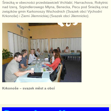
Śnieżką w obecności przedstawicieli Vrchlabí, Harrachova, Rokytnic
nad Izerą, Szpindlerowego Młyna, Benecka, Pecu pod Śnieżką oraz
związków gmin Karkonoszy Wschodnich (Svazek obcí Východní
Krkonoše) i Ziemi Jilemnickiej (Svazek obcí Jilemnicko).
Krkonoše – svazek měst a obcí