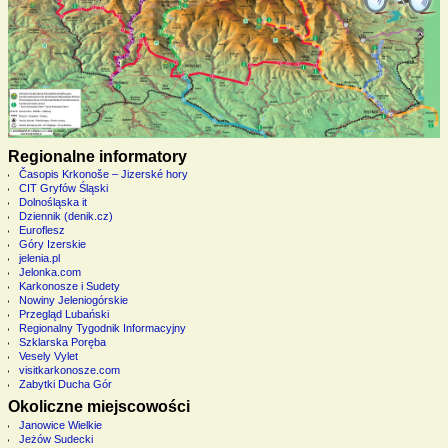
Regionalne informatory
Časopis Krkonoše – Jizerské hory
CIT Gryfów Śląski
Dolnośląska it
Dziennik (denik.cz)
Euroflesz
Góry Izerskie
jelenia.pl
Jelonka.com
Karkonosze i Sudety
Nowiny Jeleniogórskie
Przegląd Lubański
Regionalny Tygodnik Informacyjny
Szklarska Poręba
Vesely Vylet
visitkarkonosze.com
Zabytki Ducha Gór
Okoliczne miejscowości
Janowice Wielkie
Jeżów Sudecki