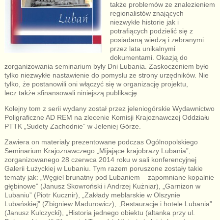
także problemów ze znalezieniem
regionalistów znających
niezwykłe historie jak i
potrafiących podzielić się z
posiadaną wiedzą i zebranymi
przez lata unikalnymi
dokumentami. Okazją do
zorganizowania seminarium były Dni Lubania. Zaskoczeniem było
tylko niezwykłe nastawienie do pomysłu ze strony urzędników. Nie
tylko, że postanowili oni włączyć się w organizację projektu,
lecz także sfinansowali niniejszą publikację.
Kolejny tom z serii wydany został przez jeleniogórskie Wydawnictwo
Poligraficzne AD REM na zlecenie Komisji Krajoznawczej Oddziału
PTTK „Sudety Zachodnie” w Jeleniej Górze.
Zawiera on materiały prezentowane podczas Ogólnopolskiego
Seminarium Krajoznawczego „Mijające krajobrazy Lubania”,
zorganizowanego 28 czerwca 2014 roku w sali konferencyjnej
Galerii Łużyckiej w Lubaniu. Tym razem poruszone zostały takie
tematy jak: „Węgiel brunatny pod Lubaniem – zapomniane kopalnie
głębinowe” (Janusz Skowroński i Andrzej Kużniar), „Garnizon w
Lubaniu” (Piotr Kucznir), „Zakłady meblarskie w Olszynie
Lubańskiej” (Zbigniew Madurowicz), „Restauracje i hotele Lubania”
(Janusz Kulczycki), „Historia jednego obiektu (altanka przy ul.