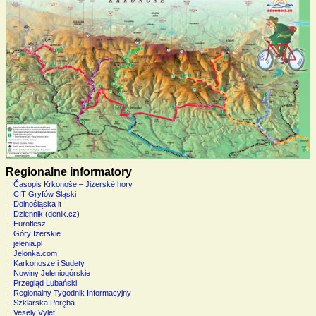
Regionalne informatory
Časopis Krkonoše – Jizerské hory
CIT Gryfów Śląski
Dolnośląska it
Dziennik (denik.cz)
Euroflesz
Góry Izerskie
jelenia.pl
Jelonka.com
Karkonosze i Sudety
Nowiny Jeleniogórskie
Przegląd Lubański
Regionalny Tygodnik Informacyjny
Szklarska Poręba
Vesely Vylet