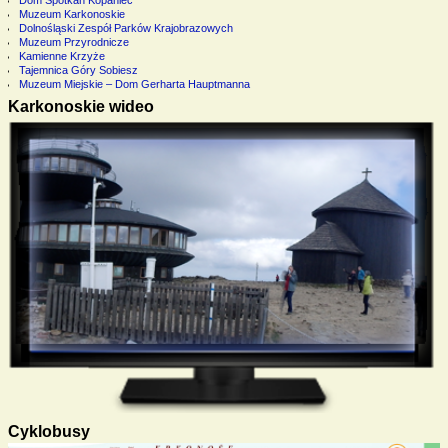
Muzeum Karkonoskie
Dolnośląski Zespół Parków Krajobrazowych
Muzeum Przyrodnicze
Kamienne Krzyże
Tajemnica Góry Sobiesz
Muzeum Miejskie – Dom Gerharta Hauptmanna
Karkonoskie wideo
Cyklobusy