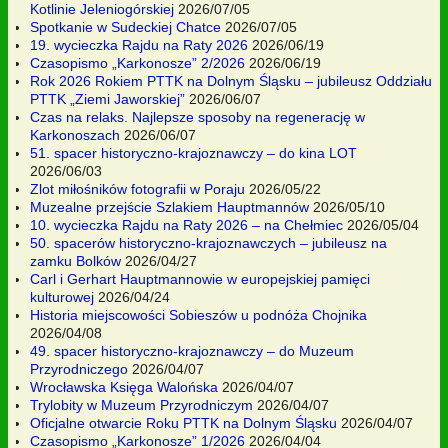
Kotlinie Jeleniogórskiej
2026/07/05
Spotkanie w Sudeckiej Chatce
2026/07/05
19. wycieczka Rajdu na Raty 2026
2026/06/19
Czasopismo „Karkonosze” 2/2026
2026/06/19
Rok 2026 Rokiem PTTK na Dolnym Śląsku – jubileusz Oddziału
PTTK „Ziemi Jaworskiej”
2026/06/07
Czas na relaks. Najlepsze sposoby na regenerację w
Karkonoszach
2026/06/07
51. spacer historyczno-krajoznawczy – do kina LOT
2026/06/03
Zlot miłośników fotografii w Poraju
2026/05/22
Muzealne przejście Szlakiem Hauptmannów
2026/05/10
10. wycieczka Rajdu na Raty 2026 – na Chełmiec
2026/05/04
50. spacerów historyczno-krajoznawczych – jubileusz na
zamku Bolków
2026/04/27
Carl i Gerhart Hauptmannowie w europejskiej pamięci
kulturowej
2026/04/24
Historia miejscowości Sobieszów u podnóża Chojnika
2026/04/08
49. spacer historyczno-krajoznawczy – do Muzeum
Przyrodniczego
2026/04/07
Wrocławska Księga Walońska
2026/04/07
Trylobity w Muzeum Przyrodniczym
2026/04/07
Oficjalne otwarcie Roku PTTK na Dolnym Śląsku
2026/04/07
Czasopismo „Karkonosze” 1/2026
2026/04/04