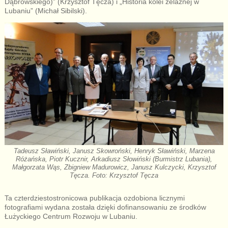
Dąbrowskiego)” (Krzysztof Tęcza) i „Historia kolei żelaznej w
Lubaniu” (Michał Sibilski).
Tadeusz Sławiński, Janusz Skowroński, Henryk Sławiński, Marzena
Różańska, Piotr Kucznir, Arkadiusz Słowiński (Burmistrz Lubania),
Małgorzata Wąs, Zbigniew Madurowicz, Janusz Kulczycki, Krzysztof
Tęcza. Foto: Krzysztof Tęcza
Ta czterdziestostronicowa publikacja ozdobiona licznymi
fotografiami wydana została dzięki dofinansowaniu ze środków
Łużyckiego Centrum Rozwoju w Lubaniu.