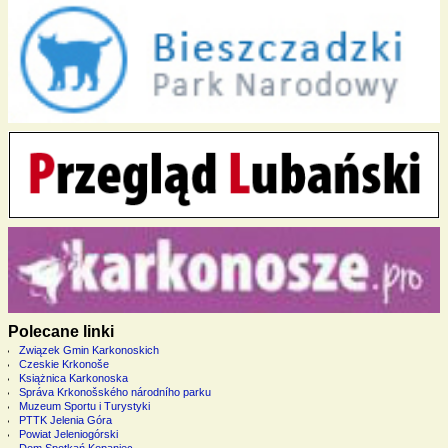
Polecane linki
Związek Gmin Karkonoskich
Czeskie Krkonoše
Książnica Karkonoska
Správa Krkonošského národního parku
Muzeum Sportu i Turystyki
PTTK Jelenia Góra
Powiat Jeleniogórski
Dom Spotkań Kopaniec