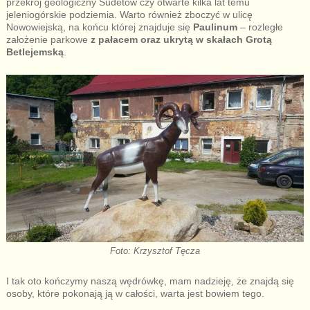
przekrój geologiczny Sudetów czy otwarte kilka lat temu
jeleniogórskie podziemia. Warto również zboczyć w ulicę
Nowowiejską, na końcu której znajduje się
Paulinum
– rozległe
założenie parkowe
z pałacem oraz ukrytą w skałach Grotą
Betlejemską
.
Foto: Krzysztof Tęcza
I tak oto kończymy naszą wędrówkę, mam nadzieję, że znajdą się
osoby, które pokonają ją w całości, warta jest bowiem tego.