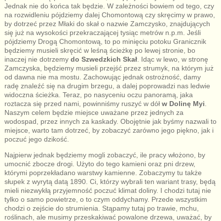
Jednak nie do końca tak będzie. W zależności bowiem od tego, czy
na rozwidleniu pójdziemy dalej Chomontową czy skręcimy w prawo,
by dotrzeć przez Młaki do skał o nazwie Zamczysko, znajdujących
się już na wysokości przekraczającej tysiąc metrów n.p.m. Jeśli
pójdziemy Drogą Chomontową, to po minięciu potoku Granicznik
będziemy musieli skręcić w leśną ścieżkę po lewej stronie, bo
inaczej nie dotrzemy
do Szwedzkich Skał
. Idąc w lewo, w stronę
Zamczyska, będziemy musieli przejść przez strumyk, na którym już
od dawna nie ma mostu. Zachowując jednak ostrożność, damy
radę znaleźć się na drugim brzegu, a dalej poprowadzi nas ledwie
widoczna ścieżka. Teraz, po nasyceniu oczu panoramą, jaka
roztacza się przed nami, powinniśmy ruszyć w dół
w Dolinę Myi
.
Naszym celem będzie miejsce uważane przez jednych za
wodospad, przez innych za kaskady. Obojętnie jak byśmy nazwali to
miejsce, warto tam dotrzeć, by zobaczyć zarówno jego piękno, jak i
poczuć jego dzikość.
Najpierw jednak będziemy mogli zobaczyć, ile pracy włożono, by
umocnić zbocze drogi. Użyto do tego kamieni oraz pni drzew,
którymi poprzekładano warstwy kamienne. Zobaczymy tu także
słupek z wyrytą datą 1890. Ci, którzy wybrali ten wariant trasy, będą
mieli niezwykłą przyjemność poczuć klimat doliny. I chodzi tutaj nie
tylko o samo powietrze, o to czym oddychamy. Przede wszystkim
chodzi o zejście do strumienia. Stąpamy tutaj po trawie, mchu,
roślinach, ale musimy przeskakiwać powalone drzewa, uważać, by