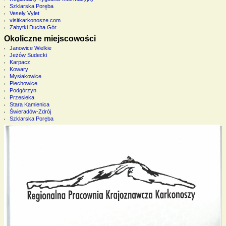
Szklarska Poręba
Vesely Vylet
visitkarkonosze.com
Zabytki Ducha Gór
Okoliczne miejscowości
Janowice Wielkie
Jeżów Sudecki
Karpacz
Kowary
Mysłakowice
Piechowice
Podgórzyn
Przesieka
Stara Kamienica
Świeradów-Zdrój
Szklarska Poręba