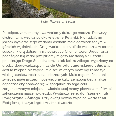
Foto: Krzysztof Tęcza
Po odpoczynku mamy dwa warianty dalszego marszu. Pierwszy,
ekstremalny, wzdłuż potoku
w stronę Polanki
. Nie radziłbym
jednak wybierać tego wariantu osobom mało doświadczonym w
górskich wędrówkach. Drugi wariant to przejście widoczną w terenie
ścieżką, którą dotrzemy na powrót do Chomontowej Drogi. Teraz
podążając nią w dół przejdziemy między Mostową a Suszem i
przecinając Drogę Sudecką oraz szlak koloru żółtego, wyjdziemy na
drodze doprowadzającej nas
do Ogrodu Japońskiego „Siruwia”
.
Jest to miejsce niezwykłe, miejsce w którym możemy zobaczyć
wiele gatunków roślin u nas nieznanych. Mało tego można tutaj
zwiedzić małe muzeum poświęcone kulturze japońskiej, a także
odpocząć czy pobawić się w specjalnie do tego celu
zorganizowanym miejscu. I właśnie tutaj mamy pierwszą możliwość
zakończenia naszej wycieczki. Wystarczy zejść
do Przesieki lub
Podgórzyna Górnego
. Przy okazji można zajść na
wodospad
Podgórnej
i zażyć kąpieli w zimnej wodzie.