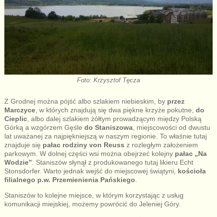
Foto: Krzysztof Tęcza
Z Grodnej można pójść albo szlakiem niebieskim, by
przez
Marczyce
, w których znajdują się dwa piękne krzyże pokutne,
do
Cieplic
, albo dalej szlakiem żółtym prowadzącym między Polską
Górką a wzgórzem Gęśle
do Staniszowa
, miejscowości od dwustu
lat uważanej za najpiękniejszą w naszym regionie. To właśnie tutaj
znajduje się
pałac rodziny von Reuss
z rozległym założeniem
parkowym. W dolnej części wsi można obejrzeć kolejny
pałac „Na
Wodzie”
. Staniszów słynął z produkowanego tutaj likieru Echt
Stonsdorfer. Warto jednak wejść do miejscowej świątyni,
kościoła
filialnego p.w. Przemienienia Pańskiego
.
Staniszów to kolejne miejsce, w którym korzystając z usług
komunikacji miejskiej, możemy powrócić do Jeleniej Góry.