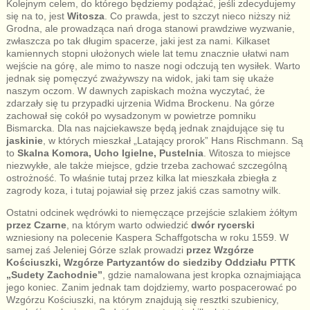
Kolejnym celem, do którego będziemy podążać, jeśli zdecydujemy
się na to, jest
Witosza
. Co prawda, jest to szczyt nieco niższy niż
Grodna, ale prowadząca nań droga stanowi prawdziwe wyzwanie,
zwłaszcza po tak długim spacerze, jaki jest za nami. Kilkaset
kamiennych stopni ułożonych wiele lat temu znacznie ułatwi nam
wejście na górę, ale mimo to nasze nogi odczują ten wysiłek. Warto
jednak się pomęczyć zważywszy na widok, jaki tam się ukaże
naszym oczom. W dawnych zapiskach można wyczytać, że
zdarzały się tu przypadki ujrzenia Widma Brockenu. Na górze
zachował się cokół po wysadzonym w powietrze pomniku
Bismarcka. Dla nas najciekawsze będą jednak znajdujące się tu
jaskinie
, w których mieszkał „Latający prorok” Hans Rischmann. Są
to
Skalna Komora, Ucho Igielne, Pustelnia
. Witosza to miejsce
niezwykłe, ale także miejsce, gdzie trzeba zachować szczególną
ostrożność. To właśnie tutaj przez kilka lat mieszkała zbiegła z
zagrody koza, i tutaj pojawiał się przez jakiś czas samotny wilk.
Ostatni odcinek wędrówki to niemęczące przejście szlakiem żółtym
przez Czarne
, na którym warto odwiedzić
dwór rycerski
wzniesiony na polecenie Kaspera Schaffgotscha w roku 1559. W
samej zaś Jeleniej Górze szlak prowadzi
przez Wzgórze
Kościuszki, Wzgórze Partyzantów do siedziby Oddziału PTTK
„Sudety Zachodnie”
, gdzie namalowana jest kropka oznajmiająca
jego koniec. Zanim jednak tam dojdziemy, warto pospacerować po
Wzgórzu Kościuszki, na którym znajdują się resztki szubienicy,