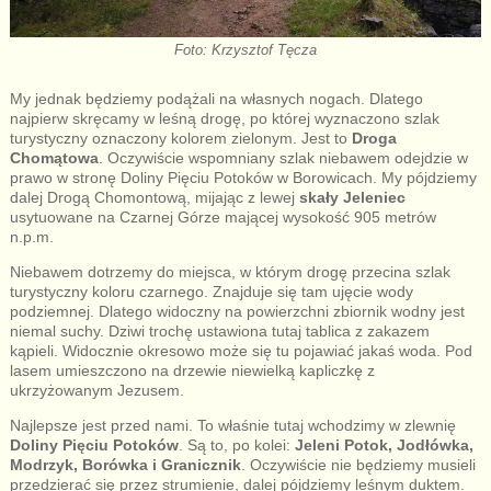
Foto: Krzysztof Tęcza
My jednak będziemy podążali na własnych nogach. Dlatego
najpierw skręcamy w leśną drogę, po której wyznaczono szlak
turystyczny oznaczony kolorem zielonym. Jest to
Droga
Chomątowa
. Oczywiście wspomniany szlak niebawem odejdzie w
prawo w stronę Doliny Pięciu Potoków w Borowicach. My pójdziemy
dalej Drogą Chomontową, mijając z lewej
skały Jeleniec
usytuowane na Czarnej Górze mającej wysokość 905 metrów
n.p.m.
Niebawem dotrzemy do miejsca, w którym drogę przecina szlak
turystyczny koloru czarnego. Znajduje się tam ujęcie wody
podziemnej. Dlatego widoczny na powierzchni zbiornik wodny jest
niemal suchy. Dziwi trochę ustawiona tutaj tablica z zakazem
kąpieli. Widocznie okresowo może się tu pojawiać jakaś woda. Pod
lasem umieszczono na drzewie niewielką kapliczkę z
ukrzyżowanym Jezusem.
Najlepsze jest przed nami. To właśnie tutaj wchodzimy w zlewnię
Doliny Pięciu Potoków
. Są to, po kolei:
Jeleni Potok, Jodłówka,
Modrzyk, Borówka i Granicznik
. Oczywiście nie będziemy musieli
przedzierać się przez strumienie, dalej pójdziemy leśnym duktem.