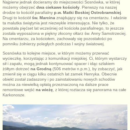
Najpierw jednak docieramy do miejscowości Sosnówka, w której
możemy obejrzeć
dwa ciekawe kościoły
. Pierwszy na naszej
drodze to kościół parafialny
p.w. Matki Boskiej Ostrobramskiej
.
Drugi to kościół
św. Marcina
znajdujący się na cmentarzu. I właśnie
ta malutka świątynia jest niezwykle interesująca. Nie tylko, że
powstała pięćset lat wcześniej od kościoła parafialnego, to jeszcze
została wyposażona w piękny złocony ołtarz św. Anny Samotrzeciej.
Na cmentarzu, za kościołem, zachowały się pozostałości po
pomniku żołnierzy poległych podczas I wojny światowej.
Sosnówka to kolejne miejsce, w którym możemy przerwać
wycieczkę, korzystając z komunikacji miejskiej. Ci, którym wystarczy
sił i zapału, mogą jednak kontynuować spacer i idąc szlakiem
żółtym dotrzeć
na Grodną
(506 metrów n.p.m.), by zobaczyć, jak
zmienił się w ciągu kilku ostatnich lat zamek Henryka. Obecnie
obiekt został zadaszony i po zainstalowaniu nowych schodów
można za niewielką opłatą przeznaczoną na dalsze prace
remontowe wejść
na wieżę
, z której roztacza się panorama na całe
Karkonosze.