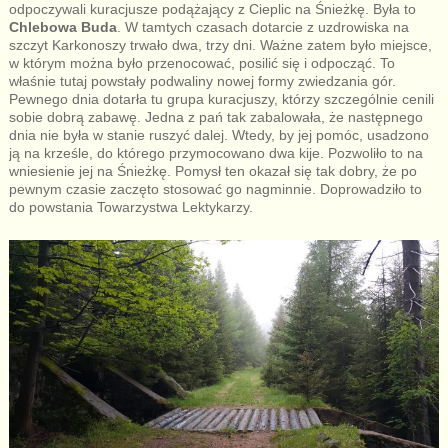
odpoczywali kuracjusze podążający z Cieplic na Śnieżkę. Była to
Chlebowa Buda
. W tamtych czasach dotarcie z uzdrowiska na
szczyt Karkonoszy trwało dwa, trzy dni. Ważne zatem było miejsce,
w którym można było przenocować, posilić się i odpocząć. To
właśnie tutaj powstały podwaliny nowej formy zwiedzania gór.
Pewnego dnia dotarła tu grupa kuracjuszy, którzy szczególnie cenili
sobie dobrą zabawę. Jedna z pań tak zabalowała, że następnego
dnia nie była w stanie ruszyć dalej. Wtedy, by jej pomóc, usadzono
ją na krześle, do którego przymocowano dwa kije. Pozwoliło to na
wniesienie jej na Śnieżkę. Pomysł ten okazał się tak dobry, że po
pewnym czasie zaczęto stosować go nagminnie. Doprowadziło to
do powstania Towarzystwa Lektykarzy.