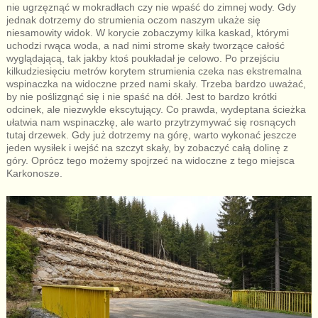
nie ugrzęznąć w mokradłach czy nie wpaść do zimnej wody. Gdy
jednak dotrzemy do strumienia oczom naszym ukaże się
niesamowity widok. W korycie zobaczymy kilka kaskad, którymi
uchodzi rwąca woda, a nad nimi strome skały tworzące całość
wyglądającą, tak jakby ktoś poukładał je celowo. Po przejściu
kilkudziesięciu metrów korytem strumienia czeka nas ekstremalna
wspinaczka na widoczne przed nami skały. Trzeba bardzo uważać,
by nie poślizgnąć się i nie spaść na dół. Jest to bardzo krótki
odcinek, ale niezwykle ekscytujący. Co prawda, wydeptana ścieżka
ułatwia nam wspinaczkę, ale warto przytrzymywać się rosnących
tutaj drzewek. Gdy już dotrzemy na górę, warto wykonać jeszcze
jeden wysiłek i wejść na szczyt skały, by zobaczyć całą dolinę z
góry. Oprócz tego możemy spojrzeć na widoczne z tego miejsca
Karkonosze.