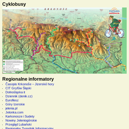
Cyklobusy
Regionalne informatory
Časopis Krkonoše – Jizerské hory
CIT Gryfów Śląski
Dolnośląska it
Dziennik (denik.cz)
Euroflesz
Góry Izerskie
jelenia.pl
Jelonka.com
Karkonosze i Sudety
Nowiny Jeleniogórskie
Przegląd Lubański
Regionalny Tygodnik Informacyjny