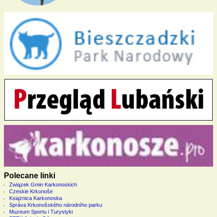
Polecane linki
Związek Gmin Karkonoskich
Czeskie Krkonoše
Książnica Karkonoska
Správa Krkonošského národního parku
Muzeum Sportu i Turystyki