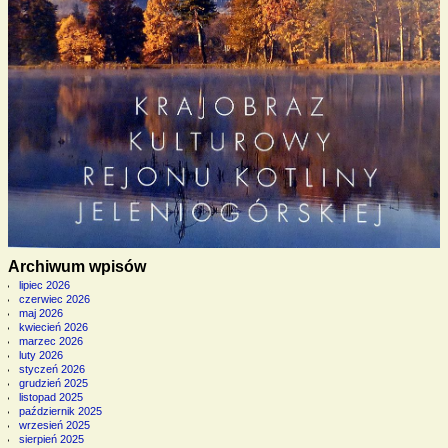
Archiwum wpisów
lipiec 2026
czerwiec 2026
maj 2026
kwiecień 2026
marzec 2026
luty 2026
styczeń 2026
grudzień 2025
listopad 2025
październik 2025
wrzesień 2025
sierpień 2025