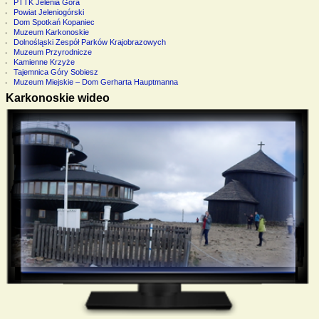
PTTK Jelenia Góra
Powiat Jeleniogórski
Dom Spotkań Kopaniec
Muzeum Karkonoskie
Dolnośląski Zespół Parków Krajobrazowych
Muzeum Przyrodnicze
Kamienne Krzyże
Tajemnica Góry Sobiesz
Muzeum Miejskie – Dom Gerharta Hauptmanna
Karkonoskie wideo