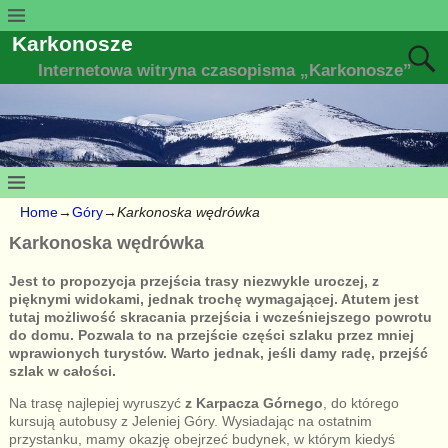
Karkonosze
Internetowa witryna czasopisma „Karkonosze”
Home
→
Góry
→
Karkonoska wędrówka
Karkonoska wędrówka
Jest to propozycja przejścia trasy niezwykle uroczej, z
pięknymi widokami, jednak trochę wymagającej. Atutem jest
tutaj możliwość skracania przejścia i wcześniejszego powrotu
do domu. Pozwala to na przejście części szlaku przez mniej
wprawionych turystów. Warto jednak, jeśli damy radę, przejść
szlak w całości.
Na trasę najlepiej wyruszyć
z Karpacza Górnego
, do którego
kursują autobusy z Jeleniej Góry. Wysiadając na ostatnim
przystanku, mamy okazję obejrzeć budynek, w którym kiedyś