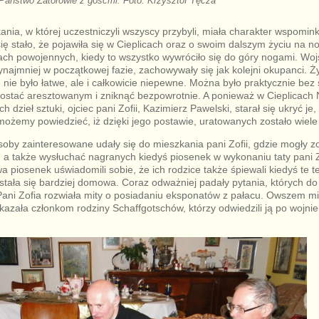
Państwo Zatorowie z gośćmi. Foto: Krzysztof Tęcza
ania, w której uczestniczyli wszyscy przybyli, miała charakter wspomin
się stało, że pojawiła się w Cieplicach oraz o swoim dalszym życiu na no
ch powojennych, kiedy to wszystko wywróciło się do góry nogami. Wojs
rzynajmniej w początkowej fazie, zachowywały się jak kolejni okupanci. 
e nie było łatwe, ale i całkowicie niepewne. Można było praktycznie be
o zostać aresztowanym i zniknąć bezpowrotnie. A ponieważ w Cieplicach
 dzieł sztuki, ojciec pani Zofii, Kazimierz Pawelski, starał się ukryć je,
możemy powiedzieć, iż dzięki jego postawie, uratowanych zostało wiele 
osoby zainteresowane udały się do mieszkania pani Zofii, gdzie mogły z
 a także wysłuchać nagranych kiedyś piosenek w wykonaniu taty pani Zo
a piosenek uświadomili sobie, że ich rodzice także śpiewali kiedyś te t
stała się bardziej domowa. Coraz odważniej padały pytania, których do 
ni Zofia rozwiała mity o posiadaniu eksponatów z pałacu. Owszem mia
ekazała członkom rodziny Schaffgotschów, którzy odwiedzili ją po wojni