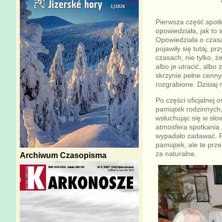
Pierwsza część spotk
opowiedziała, jak to 
Opowiedziała o czasa
pojawiły się tutaj, p
czasach, nie tylko, ż
albo je utracić, alb
skrzynie pełne cennych
rozgrabione. Dzisiaj 
Po części oficjalnej 
pamiątek rodzinnych,
wsłuchując się w słow
atmosfera spotkania 
wypadało zadawać. Pa
pamiątek, ale te prz
za naturalne.
Archiwum Czasopisma