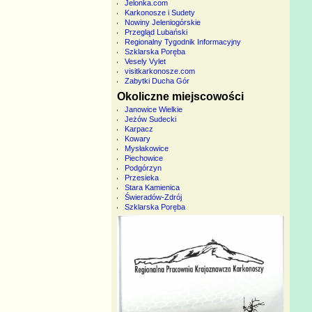
Jelonka.com
Karkonosze i Sudety
Nowiny Jeleniogórskie
Przegląd Lubański
Regionalny Tygodnik Informacyjny
Szklarska Poręba
Vesely Vylet
visitkarkonosze.com
Zabytki Ducha Gór
Okoliczne miejscowości
Janowice Wielkie
Jeżów Sudecki
Karpacz
Kowary
Mysłakowice
Piechowice
Podgórzyn
Przesieka
Stara Kamienica
Świeradów-Zdrój
Szklarska Poręba