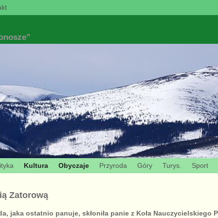
kt
konosze”
ityka
Kultura
Obyczaje
Przyroda
Góry
Turys.
Sport
fią Zatorową
a, jaka ostatnio panuje, skłoniła panie z Koła Nauczycielskiego 