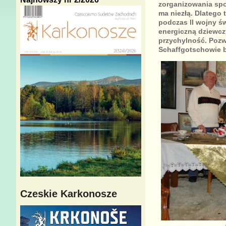
zorganizowania spot
ma niezłą. Dlatego 
podczas II wojny św
energiczną dziewczy
przychylność. Pozwo
Schaffgotschowie by
Czeskie Karkonosze