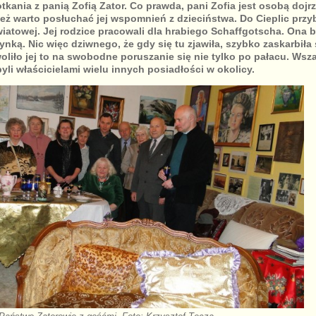
kania z panią Zofią Zator. Co prawda, pani Zofia jest osobą dojr
też warto posłuchać jej wspomnień z dzieciństwa. Do Cieplic przy
iatowej. Jej rodzice pracowali dla hrabiego Schaffgotscha. Ona b
nką. Nic więc dziwnego, że gdy się tu zjawiła, szybko zaskarbiła 
liło jej to na swobodne poruszanie się nie tylko po pałacu. Wsz
li właścicielami wielu innych posiadłości w okolicy.