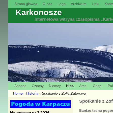
Strona główna
O nas
Logo
Archiwum
Linki
Konta
Karkonosze
Internetowa witryna czasopisma „Kar
Anonse
Czechy
Niemcy
Hist.
Arch.
Gosp.
Pol
Home
→
Historia
→
Spotkanie z Zofią Zatorową
Spotkanie z Zo
Bardzo ładna pogod
Najnowszy nr 2/2026