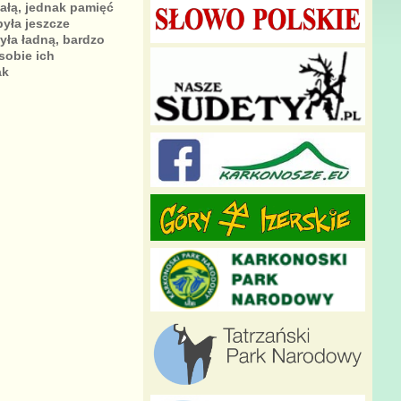
załą, jednak pamięć
była jeszcze
yła ładną, bardzo
sobie ich
ak