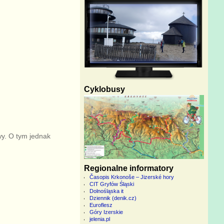
Cyklobusy
wy. O tym jednak
Regionalne informatory
Časopis Krkonoše – Jizerské hory
CIT Gryfów Śląski
Dolnośląska it
Dziennik (denik.cz)
Euroflesz
Góry Izerskie
jelenia.pl