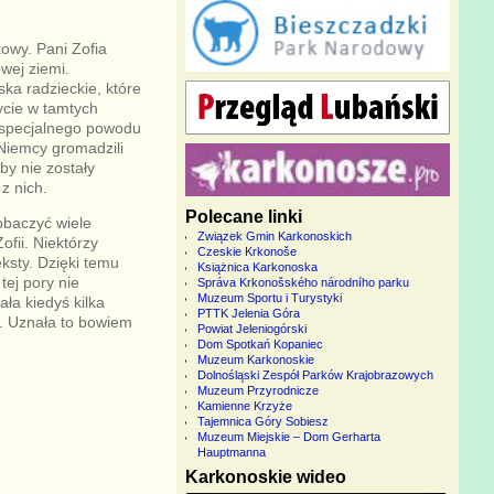
kowy. Pani Zofia
wej ziemi.
ka radzieckie, które
Życie w tamtych
z specjalnego powodu
 Niemcy gromadzili
 by nie zostały
z nich.
Polecane linki
obaczyć wiele
Związek Gmin Karkonoskich
fii. Niektórzy
Czeskie Krkonoše
eksty. Dzięki temu
Książnica Karkonoska
tej pory nie
Správa Krkonošského národního parku
Muzeum Sportu i Turystyki
ła kiedyś kilka
PTTK Jelenia Góra
e. Uznała to bowiem
Powiat Jeleniogórski
Dom Spotkań Kopaniec
Muzeum Karkonoskie
Dolnośląski Zespół Parków Krajobrazowych
Muzeum Przyrodnicze
Kamienne Krzyże
Tajemnica Góry Sobiesz
Muzeum Miejskie – Dom Gerharta
Hauptmanna
Karkonoskie wideo