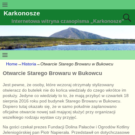
Karkonosze
Internetowa witryna czasopisma „Karkonosze”
Home
→
Historia
→
Otwarcie Starego Browaru w Bukowcu
Otwarcie Starego Browaru w Bukowcu
Jest pewne, że osoby, które wczoraj otrzymały stylizowany
otwieracz do butelek nie do końca wiedziały do czego wkrótce im
posłuży. Jedyne co wiedziały to to, że mają przybyć w czwartek 18
sierpnia 2016 roku pod budynek Starego Browaru w Bukowcu.
Dopiero tutaj okazało się, że w samo południe zaplanowano
oficjalne otwarcie nowej sali mającej służyć przy organizacji
wszelkiego rodzaju wystaw czy przyjęć.
Na gości czekał prezes Fundacji Dolina Pałaców i Ogrodów Kotliny
Jeleniogórskiej pan Piotr Napierała. Przedstawił on dotychczasowe