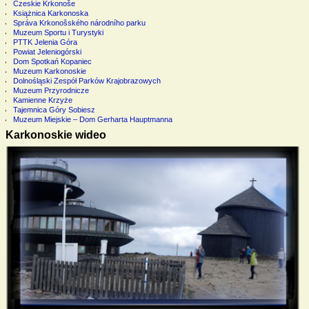
Czeskie Krkonoše
Książnica Karkonoska
Správa Krkonošského národního parku
Muzeum Sportu i Turystyki
PTTK Jelenia Góra
Powiat Jeleniogórski
Dom Spotkań Kopaniec
Muzeum Karkonoskie
Dolnośląski Zespół Parków Krajobrazowych
Muzeum Przyrodnicze
Kamienne Krzyże
Tajemnica Góry Sobiesz
Muzeum Miejskie – Dom Gerharta Hauptmanna
Karkonoskie wideo