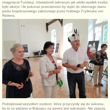
osiągnięcia Fundacji. Uświadomił zebranym jak wielki wysiłek trzeba
było włożyć i ile pokonać przeciwności by dojść do obecnego stanu
parku krajobrazowego założonego przez hrabiego Fryderyka von
Redena.
Podziękował wszystkim osobom, które przyczyniły się do sukcesu,
bo to co widzimy w Bukowcu na pewno jest sukcesem. Nie zawsze