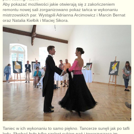
Aby pokazać możliwości jakie otwierają się z zakończeniem
remontu nowej sali zorganizowano pokaz tańca w wykonaniu
mistrzowskich par. Wystąpili Adrianna Arcimowicz i Marcin Bernat
oraz Natalia Kiełbik i Maciej Sikora.
Taniec w ich wykonaniu to samo piękno. Tancerze sunęli jak po tafli
lodu. Słychać było tylko szelest sukien pań i towarzyszącą im