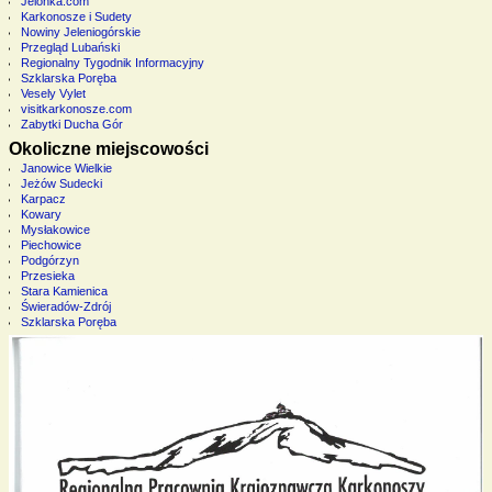
Jelonka.com
Karkonosze i Sudety
Nowiny Jeleniogórskie
Przegląd Lubański
Regionalny Tygodnik Informacyjny
Szklarska Poręba
Vesely Vylet
visitkarkonosze.com
Zabytki Ducha Gór
Okoliczne miejscowości
Janowice Wielkie
Jeżów Sudecki
Karpacz
Kowary
Mysłakowice
Piechowice
Podgórzyn
Przesieka
Stara Kamienica
Świeradów-Zdrój
Szklarska Poręba