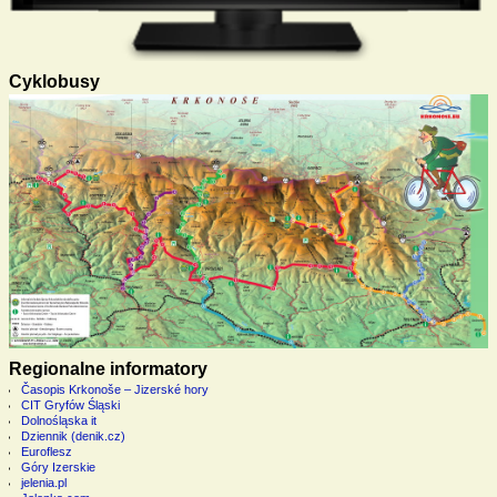
Cyklobusy
Regionalne informatory
Časopis Krkonoše – Jizerské hory
CIT Gryfów Śląski
Dolnośląska it
Dziennik (denik.cz)
Euroflesz
Góry Izerskie
jelenia.pl