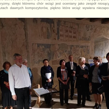
haryzmy, dzięki któremu chór wciąż jest oceniany jako zespół niosą
utach dawnych kompozytorów, piękno które wciąż wywiera niezap