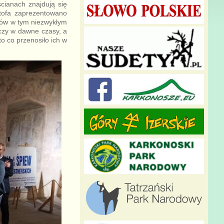
cianach znajdują się
ztofa zaprezentowano
zów w tym niezwykłym
aczy w dawne czasy, a
to co przenosiło ich w