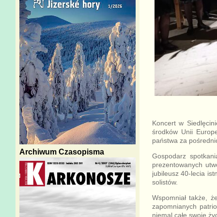
Koncert w Siedlęcin
środków Unii Europ
państwa za pośredni
Archiwum Czasopisma
Gospodarz spotkani
prezentowanych utwo
jubileusz 40-lecia is
solistów.
Wspomniał także, że
zapomnianych patrio
niemal całe swoje ży