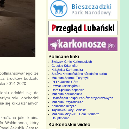
Polecane linki
Związek Gmin Karkonoskich
Czeskie Krkonoše
Książnica Karkonoska
spółfinansowanego ze
Správa Krkonošského národního parku
raz środków budżetu
Muzeum Sportu i Turystyki
PTTK Jelenia Góra
ska 2014-2020.
Powiat Jeleniogórski
Dom Spotkań Kopaniec
eniu odniósł się do
Muzeum Karkonoskie
szłym roku obchodził
Dolnośląski Zespół Parków Krajobrazowych
Muzeum Przyrodnicze
uje się kilku uznanych
Kamienne Krzyże
Tajemnica Góry Sobiesz
Muzeum Miejskie – Dom Gerharta
kreślana jako kraina
Hauptmanna
efa Waldmanna, który
Karkonoskie wideo
avel Jakubik. Jest to