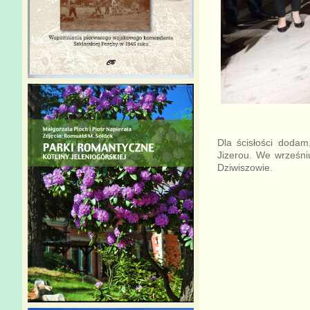
Dla ścisłości dodam
Jizerou. We wrześni
Dziwiszowie.