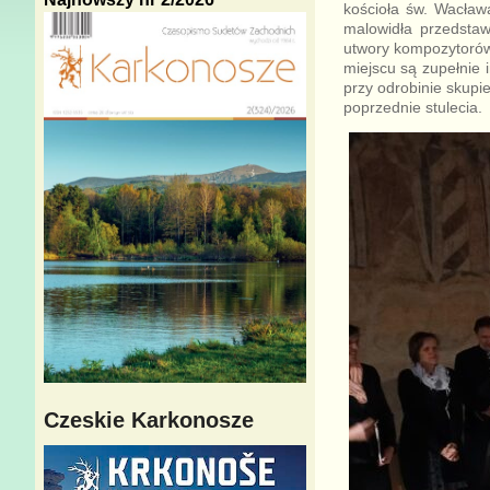
kościoła św. Wacław
malowidła przedstaw
utwory kompozytorów
miejscu są zupełnie 
przy odrobinie skupie
poprzednie stulecia.
Czeskie Karkonosze