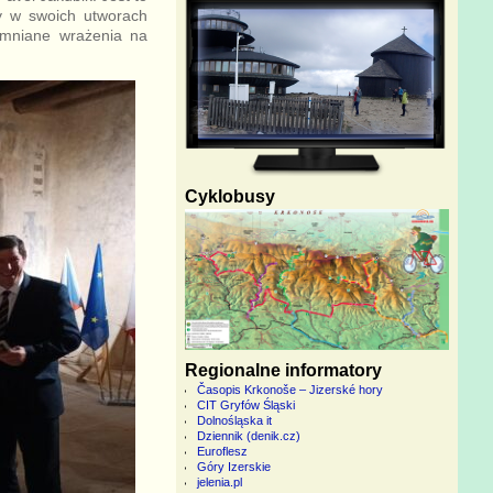
cy w swoich utworach
omniane wrażenia na
Cyklobusy
Regionalne informatory
Časopis Krkonoše – Jizerské hory
CIT Gryfów Śląski
Dolnośląska it
Dziennik (denik.cz)
Euroflesz
Góry Izerskie
jelenia.pl