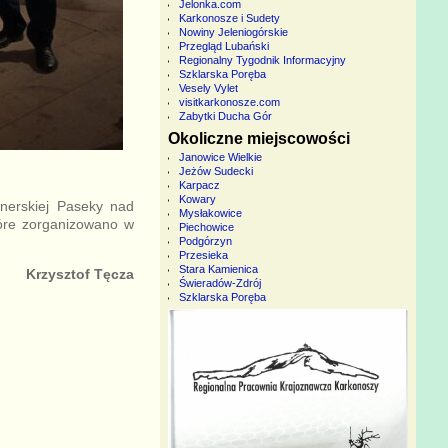
Jelonka.com
Karkonosze i Sudety
Nowiny Jeleniogórskie
Przegląd Lubański
Regionalny Tygodnik Informacyjny
Szklarska Poręba
Vesely Vylet
visitkarkonosze.com
Zabytki Ducha Gór
Okoliczne miejscowości
Janowice Wielkie
Jeżów Sudecki
Karpacz
Kowary
tnerskiej Paseky nad
Mysłakowice
tóre zorganizowano w
Piechowice
Podgórzyn
Przesieka
Stara Kamienica
Krzysztof Tęcza
Świeradów-Zdrój
Szklarska Poręba