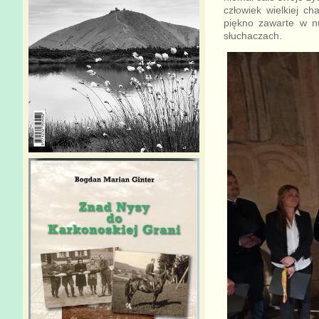
człowiek wielkiej c
piękno zawarte w n
słuchaczach.