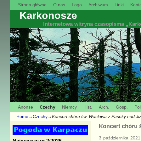
Strona główna
O nas
Logo
Archiwum
Linki
Konta
Karkonosze
Internetowa witryna czasopisma „Kar
Anonse
Czechy
Niemcy
Hist.
Arch.
Gosp.
Pol
Home
→
Czechy
→
Koncert chóru św. Wacława z Paseky nad Ji
Koncert chóru 
3 października 2021
Najnowszy nr 2/2026