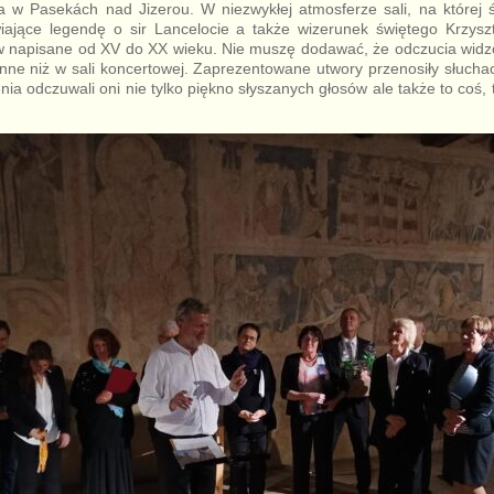
a w Pasekách nad Jizerou. W niezwykłej atmosferze sali, na której ś
iające legendę o sir Lancelocie a także wizerunek świętego Krzys
 napisane od XV do XX wieku. Nie muszę dodawać, że odczucia wid
inne niż w sali koncertowej. Zaprezentowane utwory przenosiły słuch
nia odczuwali oni nie tylko piękno słyszanych głosów ale także to coś, 