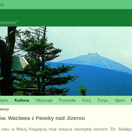
kt
konosze”
ityka
Kultura
Obyczaje
Przyroda
Góry
Turys.
Sport
zerou
św. Wacława z Paseky nad Jizerou
 roku w Wieży Książęcej miał miejsce niezwykły koncert. Do Siedlęci