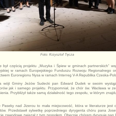
Foto: Krzysztof Tęcza
ie był częścią projektu „Muzyka i Śpiew w gminach partnerskich” w
ejskiej w ramach Europejskiego Funduszu Rozwoju Regionalnego o
ctwem Euroregionu Nysa w ramach Interreg V-A Republika Czeska-Pol
a wójt Gminy Jeżów Sudecki pan Edward Dudek w swoim wystąpi
rów jak i samego projektu. Przypomniał, że chór św. Wacława w ze
tnienia. Przybliżył także samą działalność tego zespołu, w którym znajd
 Paseky nad Jizerou to mała miejscowość, która w literaturze jest o
tów. Przedstawił sylwetkę poprzedniego dyrygenta chóru pana Jos
cie zawodowe związał z tym zespołem. Obecnie chórem dyryguje pan P