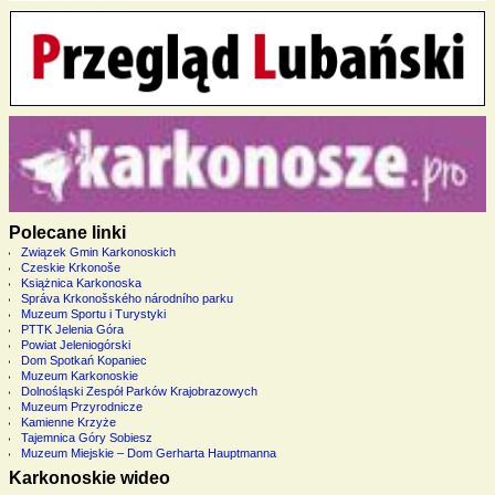
Polecane linki
Związek Gmin Karkonoskich
Czeskie Krkonoše
Książnica Karkonoska
Správa Krkonošského národního parku
Muzeum Sportu i Turystyki
PTTK Jelenia Góra
Powiat Jeleniogórski
Dom Spotkań Kopaniec
Muzeum Karkonoskie
Dolnośląski Zespół Parków Krajobrazowych
Muzeum Przyrodnicze
Kamienne Krzyże
Tajemnica Góry Sobiesz
Muzeum Miejskie – Dom Gerharta Hauptmanna
Karkonoskie wideo