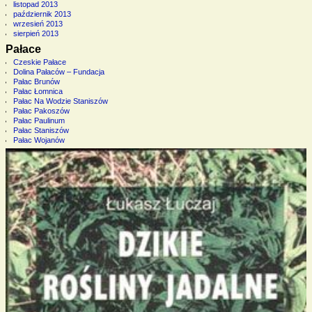
listopad 2013
październik 2013
wrzesień 2013
sierpień 2013
Pałace
Czeskie Pałace
Dolina Pałaców – Fundacja
Pałac Brunów
Pałac Łomnica
Pałac Na Wodzie Staniszów
Pałac Pakoszów
Pałac Paulinum
Pałac Staniszów
Pałac Wojanów