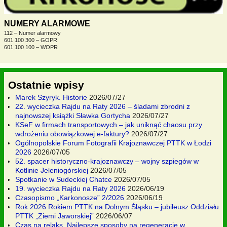
NUMERY ALARMOWE
112 – Numer alarmowy
601 100 300 – GOPR
601 100 100 – WOPR
Ostatnie wpisy
Marek Szyryk. Historie
2026/07/27
22. wycieczka Rajdu na Raty 2026 – śladami zbrodni z
najnowszej książki Sławka Gortycha
2026/07/27
KSeF w firmach transportowych – jak uniknąć chaosu przy
wdrożeniu obowiązkowej e-faktury?
2026/07/27
Ogólnopolskie Forum Fotografii Krajoznawczej PTTK w Łodzi
2026
2026/07/05
52. spacer historyczno-krajoznawczy – wojny szpiegów w
Kotlinie Jeleniogórskiej
2026/07/05
Spotkanie w Sudeckiej Chatce
2026/07/05
19. wycieczka Rajdu na Raty 2026
2026/06/19
Czasopismo „Karkonosze” 2/2026
2026/06/19
Rok 2026 Rokiem PTTK na Dolnym Śląsku – jubileusz Oddziału
PTTK „Ziemi Jaworskiej”
2026/06/07
Czas na relaks. Najlepsze sposoby na regenerację w