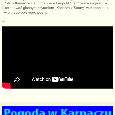
„Polscy tłumacze Hauptmanna – Leopold Staff” muzeum pragnie
ukoronować głośnym czytaniem „Kacerza z Soany” w tłumaczeniu
wybitnego polskiego poety.
ap