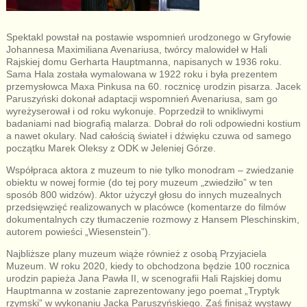
Spektakl powstał na postawie wspomnień urodzonego w Gryfowie
Johannesa Maximiliana Avenariusa, twórcy malowideł w Hali
Rajskiej domu Gerharta Hauptmanna, napisanych w 1936 roku.
Sama Hala została wymalowana w 1922 roku i była prezentem
przemysłowca Maxa Pinkusa na 60. rocznicę urodzin pisarza. Jacek
Paruszyński dokonał adaptacji wspomnień Avenariusa, sam go
wyreżyserował i od roku wykonuje. Poprzedził to wnikliwymi
badaniami nad biografią malarza. Dobrał do roli odpowiedni kostium
a nawet okulary. Nad całością świateł i dźwięku czuwa od samego
początku Marek Oleksy z ODK w Jeleniej Górze.
Współpraca aktora z muzeum to nie tylko monodram – zwiedzanie
obiektu w nowej formie (do tej pory muzeum „zwiedziło” w ten
sposób 800 widzów). Aktor użyczył głosu do innych muzealnych
przedsięwzięć realizowanych w placówce (komentarze do filmów
dokumentalnych czy tłumaczenie rozmowy z Hansem Pleschinskim,
autorem powieści „Wiesenstein”).
Najbliższe plany muzeum wiąże również z osobą Przyjaciela
Muzeum. W roku 2020, kiedy to obchodzona będzie 100 rocznica
urodzin papieża Jana Pawła II, w scenografii Hali Rajskiej domu
Hauptmanna w zostanie zaprezentowany jego poemat „Tryptyk
rzymski” w wykonaniu Jacka Paruszyńskiego. Zaś finisaż wystawy