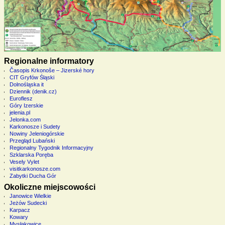
Regionalne informatory
Časopis Krkonoše – Jizerské hory
CIT Gryfów Śląski
Dolnośląska it
Dziennik (denik.cz)
Euroflesz
Góry Izerskie
jelenia.pl
Jelonka.com
Karkonosze i Sudety
Nowiny Jeleniogórskie
Przegląd Lubański
Regionalny Tygodnik Informacyjny
Szklarska Poręba
Vesely Vylet
visitkarkonosze.com
Zabytki Ducha Gór
Okoliczne miejscowości
Janowice Wielkie
Jeżów Sudecki
Karpacz
Kowary
Mysłakowice