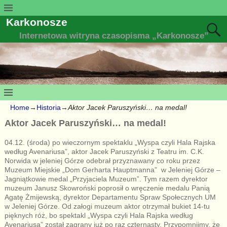
Karkonosze
Internetowa witryna czasopisma „Karkonosze”
Home
→
Historia
→
Aktor Jacek Paruszyński… na medal!
Aktor Jacek Paruszyński… na medal!
04.12. (środa) po wieczornym spektaklu „Wyspa czyli Hala Rajska
według Avenariusa”, aktor Jacek Paruszyński z Teatru im. C.K.
Norwida w jeleniej Górze odebrał przyznawany co roku przez
Muzeum Miejskie „Dom Gerharta Hauptmanna” w Jeleniej Górze –
Jagniątkowie medal „Przyjaciela Muzeum”. Tym razem dyrektor
muzeum Janusz Skowroński poprosił o wręczenie medalu Panią
Agatę Żmijewską, dyrektor Departamentu Spraw Społecznych UM
w Jeleniej Górze. Od załogi muzeum aktor otrzymał bukiet 14-tu
pięknych róż, bo spektakl „Wyspa czyli Hala Rajska według
Avenariusa” został zagrany już po raz czternasty. Przypomnijmy, że